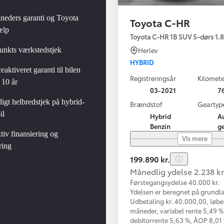
neders garanti og Toyota
Toyota C-HR
ælp
gy
Toyota C-HR 1B SUV 5-dørs 1.8 
unkts værkstedstjek
Herlev
HYBRID
eaktiveret garanti til bilen
Registreringsår
Kilomete
 10 år
03-2021
7
igt helbredstjek på hybrid-
Brændstof
Geartyp
il
Hybrid
A
Benzin
g
tiv finansiering og
Vis mere
ring
199.890 kr.
Månedlig ydelse 2.238 kr
Førstegangsydelse 40.000 kr.
Ydelsen er beregnet på grundla
Udbetaling kr. 40.000,00, løbe
måneder, variabel rente 5,49 %,
debitorrente 5,63 %, ÅOP 8,01