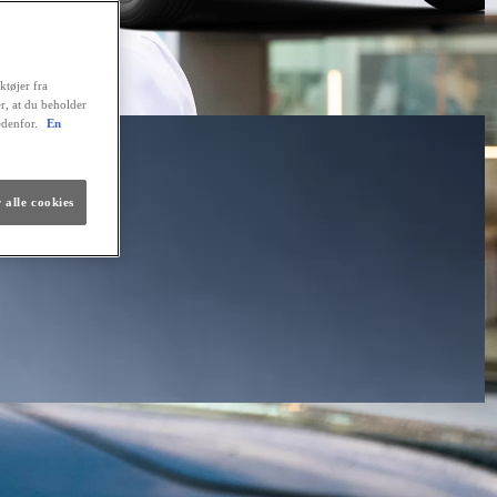
ktøjer fra
er, at du beholder
edenfor.
En
 alle cookies