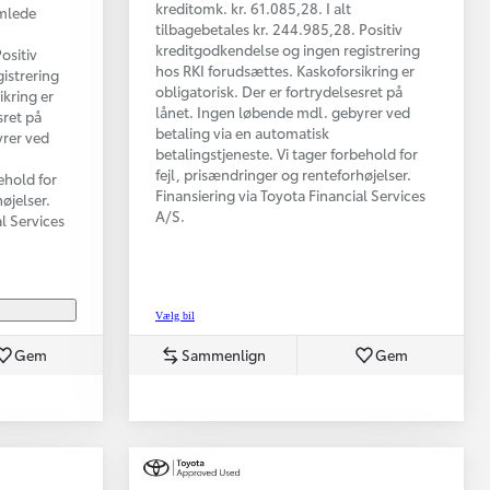
kreditomk. kr. 61.085,28. I alt
amlede
tilbagebetales kr. 244.985,28. Positiv
kreditgodkendelse og ingen registrering
ositiv
hos RKI forudsættes. Kaskoforsikring er
istrering
obligatorisk. Der er fortrydelsesret på
ikring er
lånet. Ingen løbende mdl. gebyrer ved
sret på
betaling via en automatisk
yrer ved
betalingstjeneste. Vi tager forbehold for
fejl, prisændringer og renteforhøjelser.
ehold for
Finansiering via Toyota Financial Services
øjelser.
A/S.
al Services
Vælg bil
Gem
Sammenlign
Gem