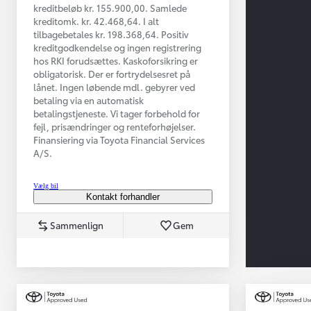
kreditbeløb kr. 155.900,00. Samlede
kreditomk. kr. 42.468,64. I alt
tilbagebetales kr. 198.368,64. Positiv
kreditgodkendelse og ingen registrering
hos RKI forudsættes. Kaskoforsikring er
obligatorisk. Der er fortrydelsesret på
lånet. Ingen løbende mdl. gebyrer ved
betaling via en automatisk
betalingstjeneste. Vi tager forbehold for
Fra kr. 349.990
fejl, prisændringer og renteforhøjelser.
Finansiering via Toyota Financial Services
A/S.
Vælg bil
Kontakt forhandler
Sammenlign
Gem