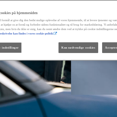
 cookies på hjemmesiden
Fra kr. 299.990
l formål at give dig den bedst mulige oplevelse af vores hjemmeside, til at levere tjenester og vær
Den nye GR GT
r at hjælpe os at forstå og forbedre sidens funktionalitet og til brug for markedsføring. Vi anbefal
The soul lives on.
okies, men hvis du ikke er enig, kan du nemt ændre dem ved at trykke på cookie indstillingerne n
eskrivelse kan findes i vores cookie-politik
 indstillinger
Kun nødvendige cookies
Accepter