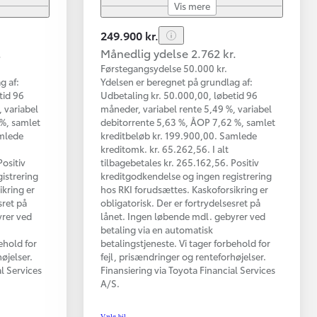
Vis mere
249.900 kr.
.
Månedlig ydelse 2.762 kr.
Førstegangsydelse 50.000 kr.
g af:
Ydelsen er beregnet på grundlag af:
tid 96
Udbetaling kr. 50.000,00, løbetid 96
 variabel
måneder, variabel rente 5,49 %, variabel
 %, samlet
debitorrente 5,63 %, ÅOP 7,62 %, samlet
amlede
kreditbeløb kr. 199.900,00. Samlede
kreditomk. kr. 65.262,56. I alt
Positiv
tilbagebetales kr. 265.162,56. Positiv
istrering
kreditgodkendelse og ingen registrering
ikring er
hos RKI forudsættes. Kaskoforsikring er
sret på
obligatorisk. Der er fortrydelsesret på
yrer ved
lånet. Ingen løbende mdl. gebyrer ved
betaling via en automatisk
ehold for
betalingstjeneste. Vi tager forbehold for
øjelser.
fejl, prisændringer og renteforhøjelser.
al Services
Finansiering via Toyota Financial Services
A/S.
Vælg bil