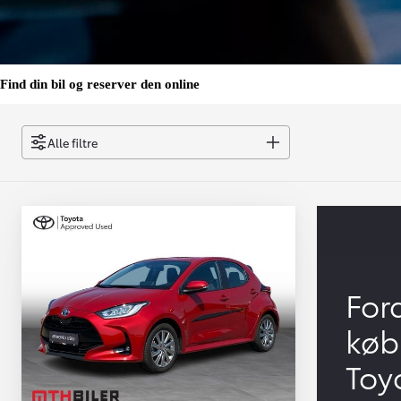
Find din bil og reserver den online
Alle filtre
For
køb
Toy