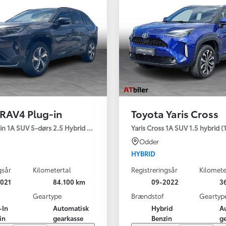
 RAV4 Plug-in
Toyota Yaris Cross
Den nye Yaris Cross
 H3 - Comfort
in 1A SUV 5-dørs 2.5 Hybrid (306 hk) aut. gear AWD-i H3 - Comfort - Pr
Yaris Cross 1A SUV 1.5 hybrid (1
Kommer snart
Odder
HYBRID
gsår
Kilometertal
Registreringsår
Kilomete
021
84.100 km
09-2022
3
Geartype
Brændstof
Geartyp
-In
Automatisk
Hybrid
A
in
gearkasse
Benzin
g