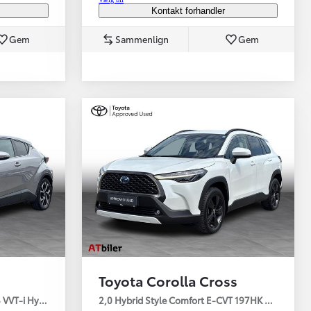
Kontakt forhandler
Gem
Sammenlign
Gem
Toyota Corolla Cross
8 VVT-i Hybrid e-CVT C-LUB - SMART - LED
2,0 Hybrid Style Comfort E-CVT 197HK 5d Aut.