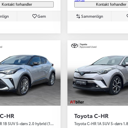
Kontakt forhandler
Kontakt forhandler
nlign
Gem
Sammenlign
 C-HR
Toyota C-HR
ar AWD Premium
 1B SUV 5-dørs 2.0 hybrid (184 hk) aut. gear C-HIC
Toyota C-HR 1A SUV 5-dørs 1.