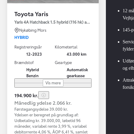
12 må
Toyota Yaris
Vejhj
Yaris 4A Hatchback 1.5 hybrid (116 hk) aut. gear Active - Technolo
145-p
Nykøbing Mors
HYBRID
Servic
Registreringsår
Kilometertal
fylder
12-2023
43.000 km
Udførl
Brændstof
Geartype
og elb
Hybrid
Automatisk
Benzin
gearkasse
Attrak
Vis mere
forsik
194.900 kr.
Månedlig ydelse 2.066 kr.
Førstegangsydelse 39.000 kr.
Ydelsen er beregnet på grundlag af:
Udbetaling kr. 39.000,00, løbetid 96
måneder, variabel rente 3,99 %, variabel
debitorrente 4,06 %, ÅOP 6,41 %, samlet