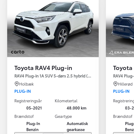
Toyota RAV4 Plug-in
Toyota
Yaris
RAV4 Plug-in 1A SUV 5-dørs 2.5 hybrid (306 hk) aut. gear AWD-i
RAV4 Plug-
HYBRID
Holbæk
Hillerød
PLUG-IN
PLUG-IN
Registreringsår
Kilometertal
Registrerin
05-2021
48.000 km
03-2
Brændstof
Geartype
Brændstof
Plug-In
Automatisk
Plug
Benzin
gearkasse
Benz