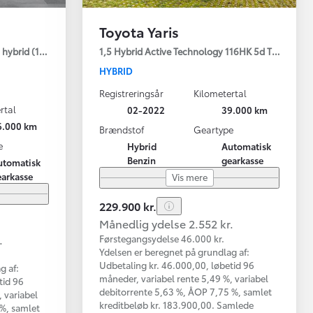
Toyota Yaris
hybrid (122 hk) aut. gear C-LUB - Smart
1,5 Hybrid Active Technology 116HK 5d Trinl. Gear
HYBRID
Registreringsår
Kilometertal
rtal
02-2022
39.000 km
6.000 km
Brændstof
Geartype
e
Hybrid
Automatisk
Benzin
gearkasse
utomatisk
earkasse
Vis mere
229.900 kr.
Månedlig ydelse 2.552 kr.
.
Førstegangsydelse 46.000 kr.
Ydelsen er beregnet på grundlag af:
Udbetaling kr. 46.000,00, løbetid 96
g af:
måneder, variabel rente 5,49 %, variabel
tid 96
debitorrente 5,63 %, ÅOP 7,75 %, samlet
 variabel
kreditbeløb kr. 183.900,00. Samlede
 %, samlet