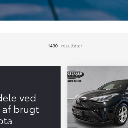
1430
resultater
dele ved
 af brugt
ota