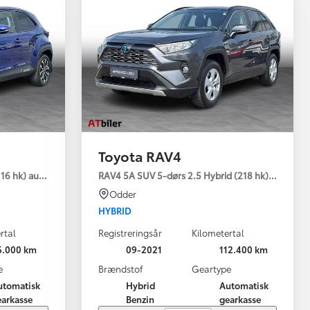
Toyota RAV4
emium
16 hk) aut. gear Style
RAV4 5A SUV 5-dørs 2.5 Hybrid (218 hk) aut. gear
Odder
HYBRID
rtal
Registreringsår
Kilometertal
6.000 km
09-2021
112.400 km
e
Brændstof
Geartype
utomatisk
Hybrid
Automatisk
earkasse
Benzin
gearkasse