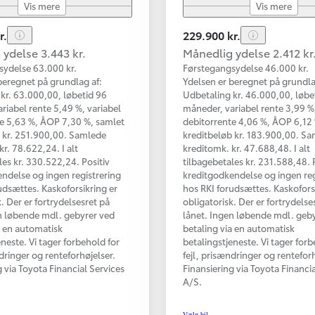
Vis mere
Vis mere
r.
229.900 kr.
ydelse 3.443 kr.
Månedlig ydelse 2.412 kr
sydelse 63.000 kr.
Førstegangsydelse 46.000 kr.
beregnet på grundlag af:
Ydelsen er beregnet på grundla
kr. 63.000,00, løbetid 96
Udbetaling kr. 46.000,00, løbe
riabel rente 5,49 %, variabel
måneder, variabel rente 3,99 %,
e 5,63 %, ÅOP 7,30 %, samlet
debitorrente 4,06 %, ÅOP 6,12
 kr. 251.900,00. Samlede
kreditbeløb kr. 183.900,00. S
kr. 78.622,24. I alt
kreditomk. kr. 47.688,48. I alt
les kr. 330.522,24. Positiv
tilbagebetales kr. 231.588,48. 
ndelse og ingen registrering
kreditgodkendelse og ingen reg
udsættes. Kaskoforsikring er
hos RKI forudsættes. Kaskofors
. Der er fortrydelsesret på
obligatorisk. Der er fortrydelse
n løbende mdl. gebyrer ved
lånet. Ingen løbende mdl. geb
a en automatisk
betaling via en automatisk
eneste. Vi tager forbehold for
betalingstjeneste. Vi tager forb
ndringer og renteforhøjelser.
fejl, prisændringer og renteforh
g via Toyota Financial Services
Finansiering via Toyota Financi
A/S.
Vælg bil