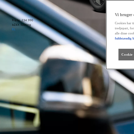
Vi bruger
Fra kr. 234.990
Cookies har ti
bZ4X Touring
tredjepart, fo
EL
alle disse co
fuldstændig b
Cookie -