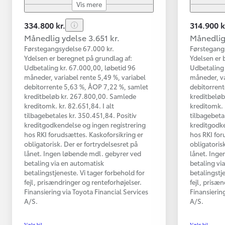
Vis mere
334.800 kr.
314.900 k
Månedlig ydelse 3.651 kr.
Månedlig 
Førstegangsydelse 67.000 kr.
Førstegang
Ydelsen er beregnet på grundlag af:
Ydelsen er 
Udbetaling kr. 67.000,00, løbetid 96
Udbetaling 
måneder, variabel rente 5,49 %, variabel
måneder, va
debitorrente 5,63 %, ÅOP 7,22 %, samlet
debitorrent
kreditbeløb kr. 267.800,00. Samlede
kreditbeløb
kreditomk. kr. 82.651,84. I alt
kreditomk. 
tilbagebetales kr. 350.451,84. Positiv
tilbagebeta
kreditgodkendelse og ingen registrering
kreditgodke
hos RKI forudsættes. Kaskoforsikring er
hos RKI for
obligatorisk. Der er fortrydelsesret på
obligatorisk
lånet. Ingen løbende mdl. gebyrer ved
lånet. Inge
betaling via en automatisk
betaling vi
betalingstjeneste. Vi tager forbehold for
betalingstj
fejl, prisændringer og renteforhøjelser.
fejl, prisæ
Finansiering via Toyota Financial Services
Finansierin
A/S.
A/S.
Vælg bil
Vælg bil