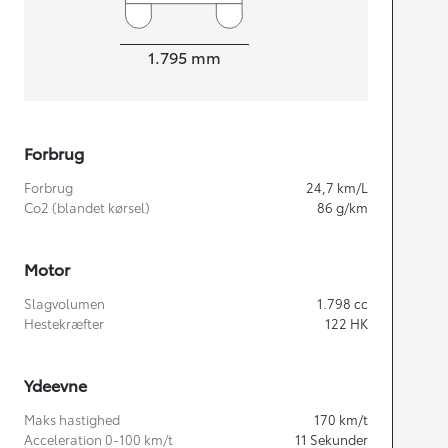
Bredde
1.795
mm
Forbrug
Forbrug
24,7
km/L
Co2 (blandet kørsel)
86
g/km
Motor
Slagvolumen
1.798
cc
Hestekræfter
122
HK
Ydeevne
Maks hastighed
170
km/t
Acceleration 0-100 km/t
11
Sekunder