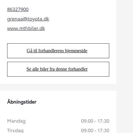
86327900
(Opens in new tab)
grenaa@toyota.dk
(Opens in new tab)
www.mthbiler.dk
(Opens in new tab)
Gå til forhandlerens hjemmeside
(Opens in new tab)
Se alle biler fra denne forhandler
(Opens in new tab)
Åbningstider
Mandag
09:00 - 17:30
Tirsdag
09:00 - 17:30