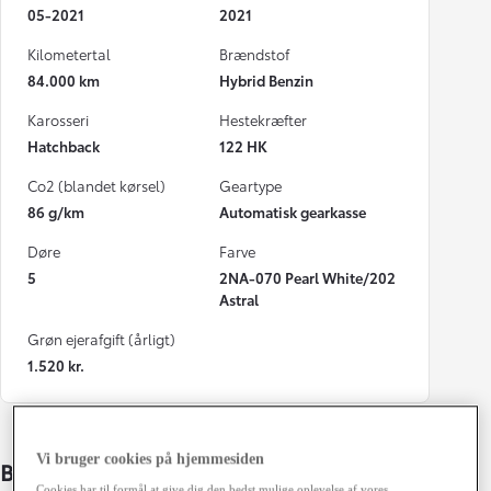
05-2021
2021
Kilometertal
Brændstof
84.000 km
Hybrid Benzin
Karosseri
Hestekræfter
Hatchback
122 HK
Co2 (blandet kørsel)
Geartype
86 g/km
Automatisk gearkasse
Døre
Farve
5
2NA-070 Pearl White/202
Astral
Grøn ejerafgift (årligt)
1.520 kr.
Vi bruger cookies på hjemmesiden
Bildetaljer
Cookies har til formål at give dig den bedst mulige oplevelse af vores