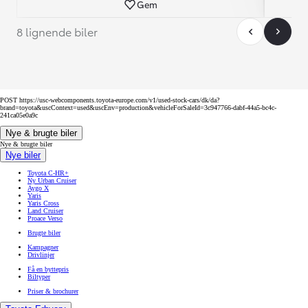
Gem
8 lignende biler
POST https://usc-webcomponents.toyota-europe.com/v1/used-stock-cars/dk/da?
brand=toyota&uscContext=used&uscEnv=production&vehicleForSaleId=3c947766-dabf-44a5-bc4c-
241ca05e0a9c
Nye & brugte biler
Nye & brugte biler
Nye biler
Toyota C-HR+
Ny Urban Cruiser
Aygo X
Yaris
Yaris Cross
Land Cruiser
Proace Verso
Brugte biler
Kampagner
Drivlinjer
Få en byttepris
Biltyper
Priser & brochurer