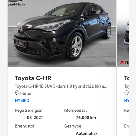
Toyota C-HR
Toy
Toyota C-HR 1B SUV 5-dørs 1.8 hybrid (122 hk) aut. gear C-LUB -
Toyota
Herlev
Od
HYBRID
HYBR
Registreringsår
Kilometertal
Regist
03-2021
76.000 km
Brændstof
Geartype
Brænd
Automatisk