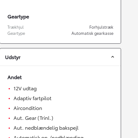
Geartype
Trækhjul
Forhjulstræk
Geartype
Automatisk gearkasse
Udstyr
Andet
12V udtag
Adaptiv fartpilot
Aircondition
Aut. Gear (Trinl.)
Aut. nedblændelig bakspejl
Automatisk op-/nedblænding