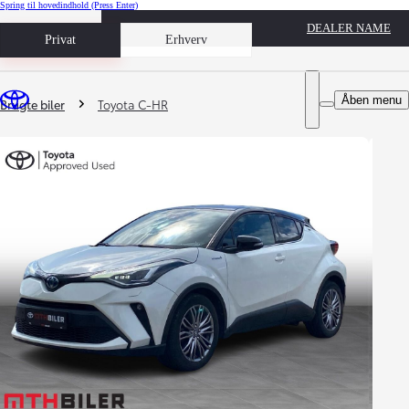
Spring til hovedindhold
(Press Enter)
DEALER NAME
Book prøvetur
Privat
Erhverv
Du er her
:
Åben menu
Brugte biler
Toyota C-HR