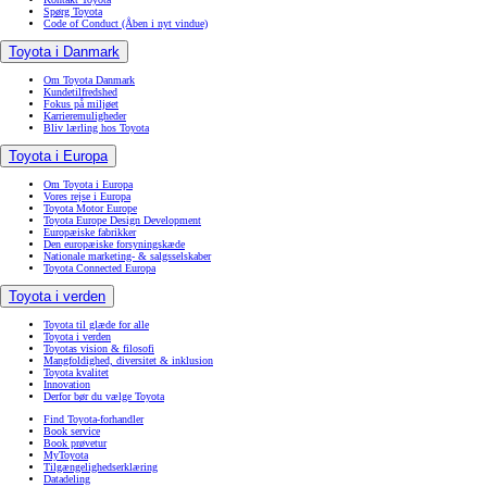
Spørg Toyota
Code of Conduct
(Åben i nyt vindue)
Toyota i Danmark
Om Toyota Danmark
Kundetilfredshed
Fokus på miljøet
Karrieremuligheder
Bliv lærling hos Toyota
Toyota i Europa
Om Toyota i Europa
Vores rejse i Europa
Toyota Motor Europe
Toyota Europe Design Development
Europæiske fabrikker
Den europæiske forsyningskæde
Nationale marketing- & salgsselskaber
Toyota Connected Europa
Toyota i verden
Toyota til glæde for alle
Toyota i verden
Toyotas vision & filosofi
Mangfoldighed, diversitet & inklusion
Toyota kvalitet
Innovation
Derfor bør du vælge Toyota
Find Toyota-forhandler
Book service
Book prøvetur
MyToyota
Tilgængelighedserklæring
Datadeling