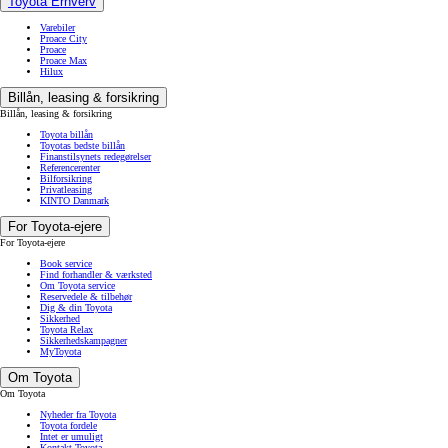
Toyota Erhverv
Varebiler
Proace City
Proace
Proace Max
Hilux
Billån, leasing & forsikring
Billån, leasing & forsikring
Toyota billån
Toyotas bedste billån
Finanstilsynets redegørelser
Referencerenter
Bilforsikring
Privatleasing
KINTO Danmark
For Toyota-ejere
For Toyota-ejere
Book service
Find forhandler & værksted
Om Toyota service
Reservedele & tilbehør
Dig & din Toyota
Sikkerhed
Toyota Relax
Sikkerhedskampagner
MyToyota
Om Toyota
Om Toyota
Nyheder fra Toyota
Toyota fordele
Intet er umuligt
Kontakt Toyota