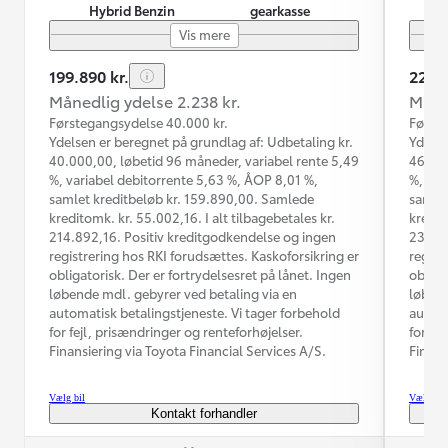
Hybrid Benzin
gearkasse
Vis mere
199.890 kr.
229.8
Månedlig ydelse 2.238 kr.
Måned
Førstegangsydelse 40.000 kr.
Første
Ydelsen er beregnet på grundlag af: Udbetaling kr.
Ydelse
40.000,00, løbetid 96 måneder, variabel rente 5,49
46.000
%, variabel debitorrente 5,63 %, ÅOP 8,01 %,
%, var
samlet kreditbeløb kr. 159.890,00. Samlede
samlet
kreditomk. kr. 55.002,16. I alt tilbagebetales kr.
kredit
214.892,16. Positiv kreditgodkendelse og ingen
231.47
registrering hos RKI forudsættes. Kaskoforsikring er
regist
obligatorisk. Der er fortrydelsesret på lånet. Ingen
obliga
løbende mdl. gebyrer ved betaling via en
løbend
automatisk betalingstjeneste. Vi tager forbehold
automa
for fejl, prisændringer og renteforhøjelser.
for fe
Finansiering via Toyota Financial Services A/S.
Finans
Vælg bil
Vælg bil
Kontakt forhandler