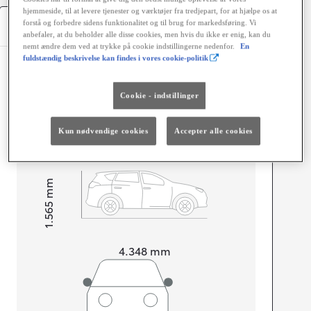
hjemmeside, til at levere tjenester og værktøjer fra tredjepart, for at hjælpe os at
Specifikationer
forstå og forbedre sidens funktionalitet og til brug for markedsføring. Vi
anbefaler, at du beholder alle disse cookies, men hvis du ikke er enig, kan du
nemt ændre dem ved at trykke på cookie indstillingerne nedenfor.
En
fuldstændig beskrivelse kan findes i vores cookie-politik
Dimensioner og mål
Døre
5
Cookie - indstillinger
Sæder
5
Kun nødvendige cookies
Accepter alle cookies
mm
1.565
Højt
Længde
4.348
mm