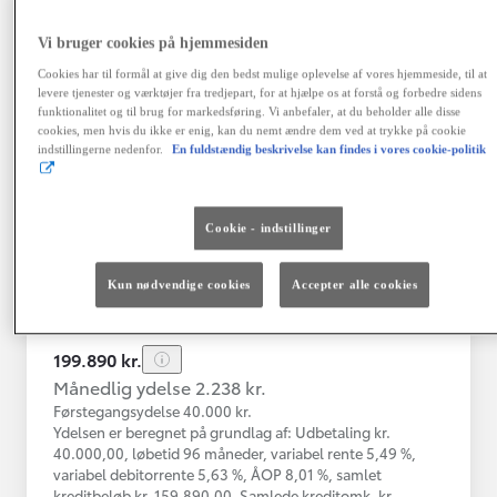
Vi bruger cookies på hjemmesiden
Toyota C-HR
Cookies har til formål at give dig den bedst mulige oplevelse af vores hjemmeside, til at
Toyota C-HR 1B SUV 5-dørs 1.8 hybrid (122 hk) aut. gear C-LUB -
levere tjenester og værktøjer fra tredjepart, for at hjælpe os at forstå og forbedre sidens
funktionalitet og til brug for markedsføring. Vi anbefaler, at du beholder alle disse
Herlev
cookies, men hvis du ikke er enig, kan du nemt ændre dem ved at trykke på cookie
HYBRID
indstillingerne nedenfor.
En fuldstændig beskrivelse kan findes i vores cookie-politik
Registreringsår
Kilometertal
03-2021
76.000 km
Cookie - indstillinger
Brændstof
Geartype
Automatisk
Hybrid Benzin
gearkasse
Kun nødvendige cookies
Accepter alle cookies
Vis mere
199.890 kr.
Månedlig ydelse 2.238 kr.
Førstegangsydelse 40.000 kr.
Ydelsen er beregnet på grundlag af: Udbetaling kr.
40.000,00, løbetid 96 måneder, variabel rente 5,49 %,
variabel debitorrente 5,63 %, ÅOP 8,01 %, samlet
kreditbeløb kr. 159.890,00. Samlede kreditomk. kr.