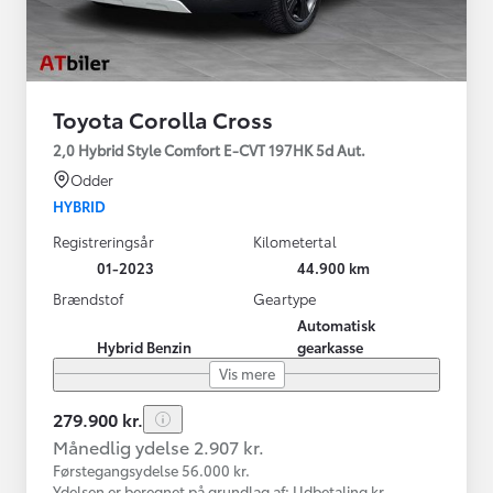
Toyota Corolla Cross
2,0 Hybrid Style Comfort E-CVT 197HK 5d Aut.
Odder
HYBRID
Registreringsår
Kilometertal
01-2023
44.900 km
Brændstof
Geartype
Automatisk
Hybrid Benzin
gearkasse
Vis mere
279.900 kr.
Månedlig ydelse 2.907 kr.
Førstegangsydelse 56.000 kr.
Ydelsen er beregnet på grundlag af: Udbetaling kr.