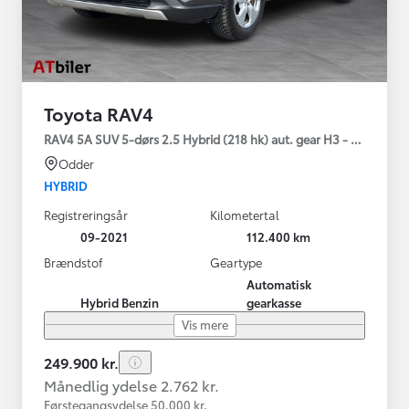
Toyota RAV4
RAV4 5A SUV 5-dørs 2.5 Hybrid (218 hk) aut. gear H3 - Comfort
Odder
HYBRID
Registreringsår
Kilometertal
09-2021
112.400 km
Brændstof
Geartype
Automatisk
Hybrid Benzin
gearkasse
Vis mere
249.900 kr.
Månedlig ydelse 2.762 kr.
Førstegangsydelse 50.000 kr.