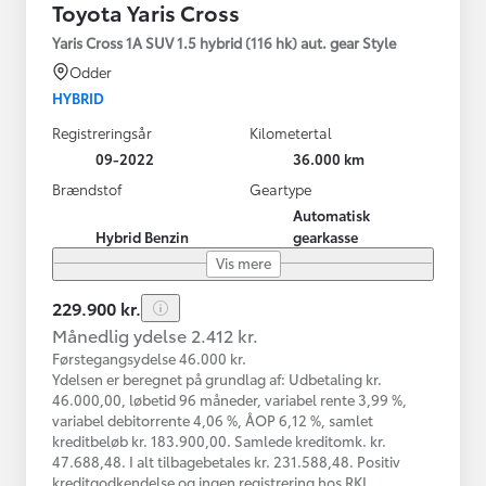
Toyota Yaris Cross
Yaris Cross 1A SUV 1.5 hybrid (116 hk) aut. gear Style
Odder
HYBRID
Registreringsår
Kilometertal
09-2022
36.000 km
Brændstof
Geartype
Automatisk
Hybrid Benzin
gearkasse
Vis mere
229.900 kr.
Månedlig ydelse 2.412 kr.
Førstegangsydelse 46.000 kr.
Ydelsen er beregnet på grundlag af: Udbetaling kr.
46.000,00, løbetid 96 måneder, variabel rente 3,99 %,
variabel debitorrente 4,06 %, ÅOP 6,12 %, samlet
kreditbeløb kr. 183.900,00. Samlede kreditomk. kr.
47.688,48. I alt tilbagebetales kr. 231.588,48. Positiv
kreditgodkendelse og ingen registrering hos RKI