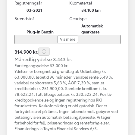
Registreringsår
Kilometertal
03-2021
84.100 km
Brændstof
Geartype
Automatisk
Plug-In Benzin
gearkasse
Vis mere
314.900 kr.
Månedlig ydelse 3.443 kr.
Førstegangsydelse 63.000 kr.
Ydelsen er beregnet på grundlag af: Udbetaling kr.
63.000,00, løbetid 96 måneder, variabel rente 5,49 %,
variabel debitorrente 5,63 %, ÅOP 7,30 %, samlet
kreditbeløb kr. 251.900,00. Samlede kreditomk. kr.
78.622,24. I alt tilbagebetales kr. 330.522,24. Positiv
kreditgodkendelse og ingen registrering hos RKI
forudsættes. Kaskoforsikring er obligatorisk. Der er
fortrydelsesret på lånet. Ingen løbende mdl. gebyrer ved
betaling via en automatisk betalingstjeneste. Vi tager
forbehold for fejl, prisændringer og renteforhøjelser.
Finansiering via Toyota Financial Services A/S.