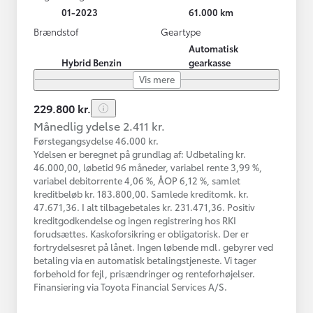
01-2023
61.000 km
Brændstof
Geartype
Automatisk
Hybrid Benzin
gearkasse
Vis mere
229.800 kr.
Månedlig ydelse 2.411 kr.
Førstegangsydelse 46.000 kr.
Ydelsen er beregnet på grundlag af: Udbetaling kr.
46.000,00, løbetid 96 måneder, variabel rente 3,99 %,
variabel debitorrente 4,06 %, ÅOP 6,12 %, samlet
kreditbeløb kr. 183.800,00. Samlede kreditomk. kr.
47.671,36. I alt tilbagebetales kr. 231.471,36. Positiv
kreditgodkendelse og ingen registrering hos RKI
forudsættes. Kaskoforsikring er obligatorisk. Der er
fortrydelsesret på lånet. Ingen løbende mdl. gebyrer ved
betaling via en automatisk betalingstjeneste. Vi tager
forbehold for fejl, prisændringer og renteforhøjelser.
Finansiering via Toyota Financial Services A/S.