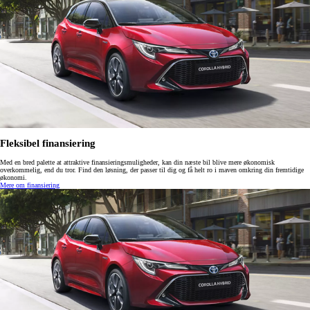
Fleksibel finansiering
Med en bred palette at attraktive finansieringsmuligheder, kan din næste bil blive mere økonomisk
overkommelig, end du tror. Find den løsning, der passer til dig og få helt ro i maven omkring din fremtidige
økonomi.
Mere om finansiering