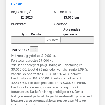
HYBRID
Registreringsår
Kilometertal
12-2023
43.000 km
Brændstof
Geartype
Automatisk
Hybrid Benzin
gearkasse
Vis mere
194.900 kr.
Månedlig ydelse 2.066 kr.
Førstegangsydelse 39.000 kr.
Ydelsen er beregnet på grundlag af: Udbetaling kr.
39.000,00, løbetid 96 måneder, variabel rente 3,99 %,
variabel debitorrente 4,06 %, ÅOP 6,41 %, samlet
kreditbeløb kr. 155.900,00. Samlede kreditomk. kr.
42.468,64. I alt tilbagebetales kr. 198.368,64. Positiv
kreditgodkendelse og ingen registrering hos RKI
forudsættes. Kaskoforsikring er obligatorisk. Der er
fortrydelsesret på lånet. Ingen løbende mdl. gebyrer ved
betaling via en automatisk betalingstjeneste. Vi tager
forbehold for fejl, prisændringer og renteforhøjelser.