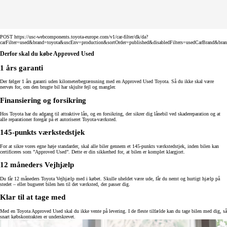
POST https://usc-webcomponents.toyota-europe.com/v1/car-filter/dk/da?
carFilter=used&brand=toyota&uscEnv=production&sortOrder=published&disabledFilters=usedCarBrand&bra
Derfor skal du købe Approved Used
1 års garanti
Der følger 1 års garanti uden kilometerbegrænsning med en Approved Used Toyota. Så du ikke skal være
nervøs for, om den brugte bil har skjulte fejl og mangler.
Finansiering og forsikring
Hos Toyota har du adgang til attraktive lån, og en forsikring, der sikrer dig lånebil ved skadereparation og at
alle reparationer foregår på et autoriseret Toyota-værksted.
145-punkts værkstedstjek
For at sikre vores egne høje standarder, skal alle biler gennem et 145-punkts værkstedstjek, inden bilen kan
certificeres som ”Approved Used”. Dette er din sikkerhed for, at bilen er komplet klargjort.
12 måneders Vejhjælp
Du får 12 måneders Toyota Vejhjælp med i købet. Skulle uheldet være ude, får du nemt og hurtigt hjælp på
stedet – eller bugseret bilen hen til det værksted, der passer dig.
Klar til at tage med
Med en Toyota Approved Used skal du ikke vente på levering. I de fleste tilfælde kan du tage bilen med dig, så
snart købskontrakten er underskrevet.