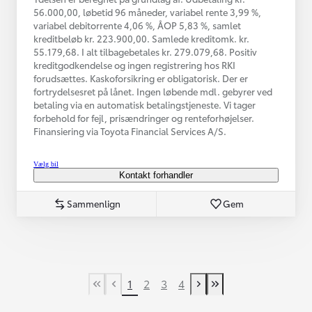
56.000,00, løbetid 96 måneder, variabel rente 3,99 %,
variabel debitorrente 4,06 %, ÅOP 5,83 %, samlet
kreditbeløb kr. 223.900,00. Samlede kreditomk. kr.
55.179,68. I alt tilbagebetales kr. 279.079,68. Positiv
kreditgodkendelse og ingen registrering hos RKI
forudsættes. Kaskoforsikring er obligatorisk. Der er
fortrydelsesret på lånet. Ingen løbende mdl. gebyrer ved
betaling via en automatisk betalingstjeneste. Vi tager
forbehold for fejl, prisændringer og renteforhøjelser.
Finansiering via Toyota Financial Services A/S.
Vælg bil
Kontakt forhandler
Sammenlign
Gem
1
2
3
4
First Page
Tidligere side
Næste side
Last Page