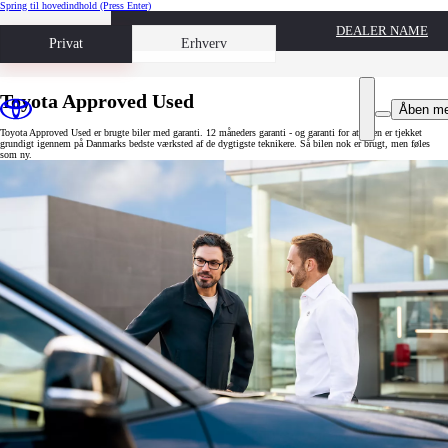
Spring til hovedindhold
(Press Enter)
DEALER NAME
Book prøvetur
Privat
Erhverv
Toyota Approved Used
Åben m
Toyota Approved Used er brugte biler med garanti. 12 måneders garanti - og garanti for at bilen er tjekket
grundigt igennem på Danmarks bedste værksted af de dygtigste teknikere. Så bilen nok er brugt, men føles
som ny.