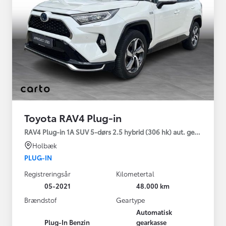
Toyota RAV4 Plug-in
RAV4 Plug-in 1A SUV 5-dørs 2.5 hybrid (306 hk) aut. gear AWD-i
Holbæk
PLUG-IN
Registreringsår
Kilometertal
05-2021
48.000 km
Brændstof
Geartype
Automatisk
Plug-In Benzin
gearkasse