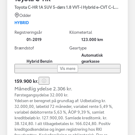
Toyota C-HR 1A SUV 5-dørs 1.8 VVT-i Hybrid e-CVT C-LUB - SMAR
Odder
HYBRID
Registreringsår
Kilometertal
01-2019
123.000 km
Brændstof
Geartype
Automatisk
Hybrid Benzin
gearkasse
Vis mere
159.900 kr.
Månedlig ydelse 2.306 kr.
Førstegangsydelse 32.000 kr.
Ydelsen er beregnet på grundlag af: Udbetaling kr.
32.000,00, løbetid 72 måneder, variabel rente 5,49 %,
variabel debitorrente 5,63 %, ÅOP 9,39 %, samlet
kreditbeløb kr. 127.900,00. Samlede kreditomk. kr.
38.124,80. I alt tilbagebetales kr. 166.024,80. Positiv
kreditgodkendelse og ingen registrering hos RKI
forudsættes. Kaskoforsikring er obligatorisk. Der er