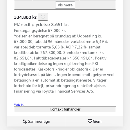
Vis mere
334.800 kr.
Månedlig ydelse 3.651 kr.
Førstegangsydelse 67.000 kr.
Ydelsen er beregnet på grundlag af: Udbetaling kr.
67.000,00, løbetid 96 måneder, variabel rente 5,49 %,
variabel debitorrente 5,63 %, ÅOP 7,22 %, samlet
kreditbeløb kr. 267.800,00. Samlede kreditomk. kr.
82.651,84. I alt tilbagebetales kr. 350.451,84. Positiv
kreditgodkendelse og ingen registrering hos RKI
forudsættes. Kaskoforsikring er obligatorisk. Der er
fortrydelsesret på lånet. Ingen løbende mdl. gebyrer ved
betaling via en automatisk betalingstjeneste. Vi tager
forbehold for fejl, prisændringer og renteforhøjelser.
Finansiering via Toyota Financial Services A/S.
Vælg bil
Kontakt forhandler
Sammenlign
Gem