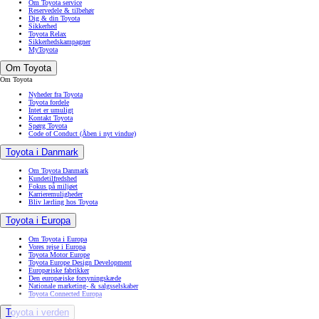
Om Toyota service
Reservedele & tilbehør
Dig & din Toyota
Sikkerhed
Toyota Relax
Sikkerhedskampagner
MyToyota
Om Toyota
Om Toyota
Nyheder fra Toyota
Toyota fordele
Intet er umuligt
Kontakt Toyota
Spørg Toyota
Code of Conduct
(Åben i nyt vindue)
Toyota i Danmark
Om Toyota Danmark
Kundetilfredshed
Fokus på miljøet
Karrieremuligheder
Bliv lærling hos Toyota
Toyota i Europa
Om Toyota i Europa
Vores rejse i Europa
Toyota Motor Europe
Toyota Europe Design Development
Europæiske fabrikker
Den europæiske forsyningskæde
Nationale marketing- & salgsselskaber
Toyota Connected Europa
Toyota i verden