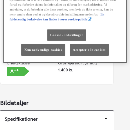
forstå og forbedre sidens funktionalitet og til brug for markedsføring. Vi
anbefaler, at du beholder alle disse cookies, men hvis du ikke er enig, kan du
Karosseri
Hestekræfter
nemt ændre dem ved at trykke på cookie indstillingerne nedenfor.
En
Hatchback
122 HK
fuldstændig beskrivelse kan findes i vores cookie-politik
Co2 (blandet kørsel)
Geartype
86 g/km
Automatisk gearkasse
Cookie - indstillinger
Døre
Farve
Kun nødvendige cookies
Accepter alle cookies
5
Hvid
Energiklasse
Grøn ejerafgift (årligt)
1.400 kr.
Bildetaljer
Specifikationer