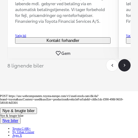
løbende mdl. gebyrer ved betaling via en
løbend
automatisk betalingstjeneste. Vi tager forbehold
automa
for fejl, prisændringer og renteforhøjelser.
for fe
Finansiering via Toyota Financial Services A/S.
Finans
Vælg bil
Vælg bil
Kontakt forhandler
Gem
8 lignende biler
POST https://usc-webcomponents.toyota-europe.com/v1/used-stock-cars/dk/da?
brand=toyota&uscContext=used&uscEnv=production&vehicleForSaleId=cfdbc1dc-f390-498f-9659-
5f01814d3301
Nye & brugte biler
Nye & brugte biler
Nye biler
Toyota C-HR+
Ny Urban Cruiser
Aygo X