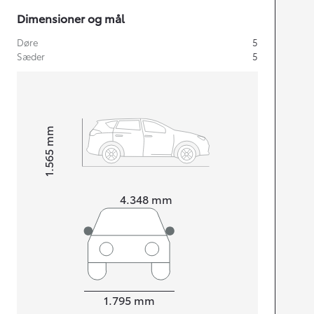
Dimensioner og mål
Døre
5
Sæder
5
mm
1.565
Højt
Længde
4.348
mm
Bredde
1.795
mm