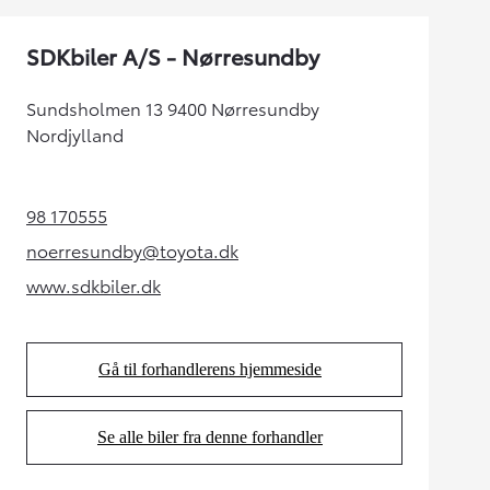
SDKbiler A/S - Nørresundby
Sundsholmen 13 9400 Nørresundby
Nordjylland
98 170555
(Opens in new tab)
noerresundby@toyota.dk
(Opens in new tab)
www.sdkbiler.dk
(Opens in new tab)
Gå til forhandlerens hjemmeside
(Opens in new tab)
Se alle biler fra denne forhandler
(Opens in new tab)