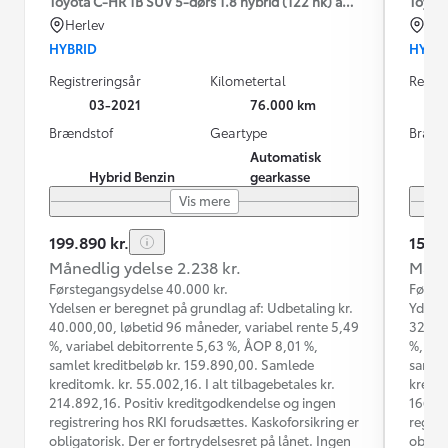
Toyota C-HR 1B SUV 5-dørs 1.8 hybrid (122 hk) aut. gear C-LUB -
Toyot
Herlev
Od
HYBRID
HYBR
Registreringsår
Kilometertal
Regist
03-2021
76.000 km
Brændstof
Geartype
Brænd
Automatisk
Hybrid Benzin
gearkasse
Vis mere
199.890 kr.
159.9
Månedlig ydelse 2.238 kr.
Måned
Førstegangsydelse 40.000 kr.
Første
Ydelsen er beregnet på grundlag af: Udbetaling kr.
Ydelse
40.000,00, løbetid 96 måneder, variabel rente 5,49
32.000
%, variabel debitorrente 5,63 %, ÅOP 8,01 %,
%, var
samlet kreditbeløb kr. 159.890,00. Samlede
samlet
kreditomk. kr. 55.002,16. I alt tilbagebetales kr.
kredit
214.892,16. Positiv kreditgodkendelse og ingen
166.02
registrering hos RKI forudsættes. Kaskoforsikring er
regist
obligatorisk. Der er fortrydelsesret på lånet. Ingen
obliga