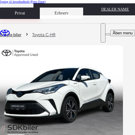
Spring til hovedindhold
(Press Enter)
DEALER NAME
Book prøvetur
Privat
Erhverv
Du er her
:
Åben menu
Brugte biler
Toyota C-HR