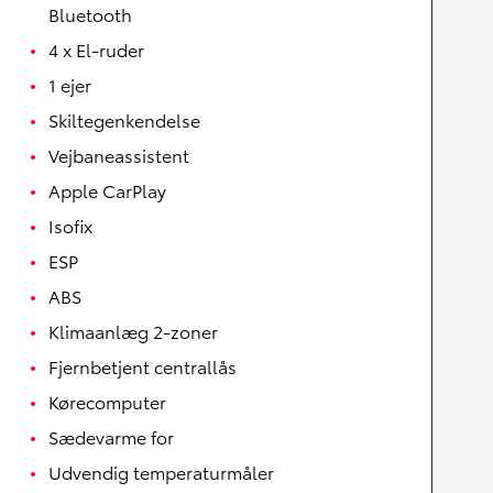
Bluetooth
4 x El-ruder
1 ejer
Skiltegenkendelse
Vejbaneassistent
Apple CarPlay
Isofix
ESP
ABS
Klimaanlæg 2-zoner
Fjernbetjent centrallås
Kørecomputer
Sædevarme for
Udvendig temperaturmåler