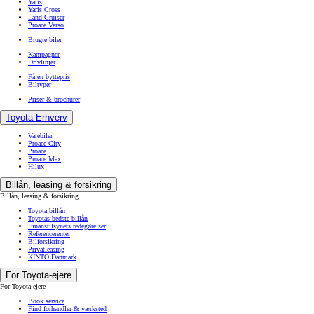
Yaris
Yaris Cross
Land Cruiser
Proace Verso
Brugte biler
Kampagner
Drivlinjer
Få en byttepris
Biltyper
Priser & brochurer
Toyota Erhverv
Varebiler
Proace City
Proace
Proace Max
Hilux
Billån, leasing & forsikring
Billån, leasing & forsikring
Toyota billån
Toyotas bedste billån
Finanstilsynets redegørelser
Referencerenter
Bilforsikring
Privatleasing
KINTO Danmark
For Toyota-ejere
For Toyota-ejere
Book service
Find forhandler & værksted