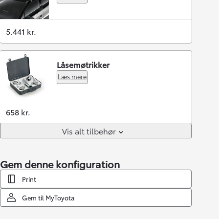
5.441 kr.
Låsemøtrikker
Læs mere
658 kr.
Vis alt tilbehør
Gem denne konfiguration
Print
Gem til MyToyota