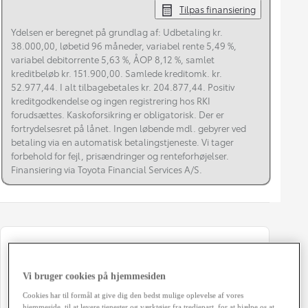
Tilpas finansiering
Ydelsen er beregnet på grundlag af: Udbetaling kr.
38.000,00, løbetid 96 måneder, variabel rente 5,49 %,
variabel debitorrente 5,63 %, ÅOP 8,12 %, samlet
kreditbeløb kr. 151.900,00. Samlede kreditomk. kr.
52.977,44. I alt tilbagebetales kr. 204.877,44. Positiv
kreditgodkendelse og ingen registrering hos RKI
forudsættes. Kaskoforsikring er obligatorisk. Der er
fortrydelsesret på lånet. Ingen løbende mdl. gebyrer ved
betaling via en automatisk betalingstjeneste. Vi tager
forbehold for fejl, prisændringer og renteforhøjelser.
Finansiering via Toyota Financial Services A/S.
Registreringsår
Modelår
03-2021
2020
Vi bruger cookies på hjemmesiden
Kilometertal
Brændstof
Cookies har til formål at give dig den bedst mulige oplevelse af vores
85.000 km
Benzin
hjemmeside, til at levere tjenester og værktøjer fra tredjepart, for at hjælpe os at