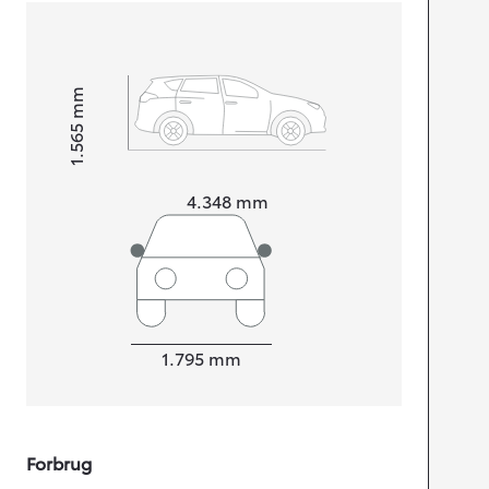
mm
1.565
Højt
Længde
4.348
mm
Bredde
1.795
mm
Forbrug