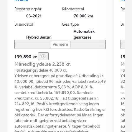
Registreringsår
Kilometertal
Regist
03-2021
76.000 km
Brændstof
Geartype
Brænd
Automatisk
Hybrid Benzin
gearkasse
Vis mere
199.890 kr.
159.9
Månedlig ydelse 2.238 kr.
Måned
Førstegangsydelse 40.000 kr.
Første
Ydelsen er beregnet på grundlag af: Udbetaling kr.
Ydelse
40.000,00, løbetid 96 måneder, variabel rente 5,49
32.000
%, variabel debitorrente 5,63 %, ÅOP 8,01 %,
%, var
samlet kreditbeløb kr. 159.890,00. Samlede
samlet
kreditomk. kr. 55.002,16. I alt tilbagebetales kr.
kredit
214.892,16. Positiv kreditgodkendelse og ingen
166.02
registrering hos RKI forudsættes. Kaskoforsikring er
regist
obligatorisk. Der er fortrydelsesret på lånet. Ingen
obliga
løbende mdl. gebyrer ved betaling via en
løbend
automatisk betalingstjeneste. Vi tager forbehold
automa
for fejl, prisændringer og renteforhøjelser.
for fe