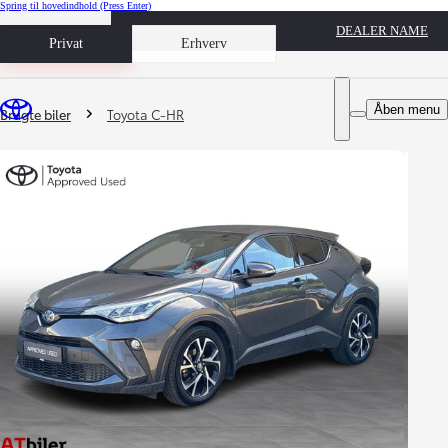
Spring til hovedindhold
(Press Enter)
DEALER NAME
Book prøvetur
Privat
Erhverv
Du er her
:
Åben menu
Brugte biler
Toyota C-HR