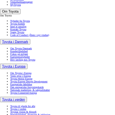
Sikkerhedskampagner
MyToyota
Om Toyota
Om Toyota
Nyheder fra Toyota
Toyota fordele
Intet er umuligt
Kontakt Toyota
Spørg Toyota
Code of Conduct
(Åben i nyt vindue)
Toyota i Danmark
Om Toyota Danmark
Kundetilfredshed
Fokus på miljøet
Karrieremuligheder
Bliv lærling hos Toyota
Toyota i Europa
Om Toyota i Europa
Vores rejse i Europa
Toyota Motor Europe
Toyota Europe Design Development
Europæiske fabrikker
Den europæiske forsyningskæde
Nationale marketing- & salgsselskaber
Toyota Connected Europa
Toyota i verden
Toyota til glæde for alle
Toyota i verden
Toyotas vision & filosofi
Mangfoldighed, diversitet & inklusion