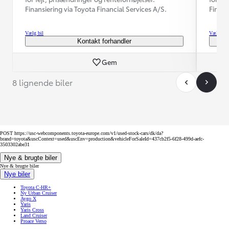
Finansiering via Toyota Financial Services A/S.
Finans
Vælg bil
Vælg bil
Kontakt forhandler
Gem
8 lignende biler
POST https://usc-webcomponents.toyota-europe.com/v1/used-stock-cars/dk/da?
brand=toyota&uscContext=used&uscEnv=production&vehicleForSaleId=437cb2f5-6f28-499d-aefc-
3503302abe31
Nye & brugte biler
Nye & brugte biler
Nye biler
Toyota C-HR+
Ny Urban Cruiser
Aygo X
Yaris
Yaris Cross
Land Cruiser
Proace Verso