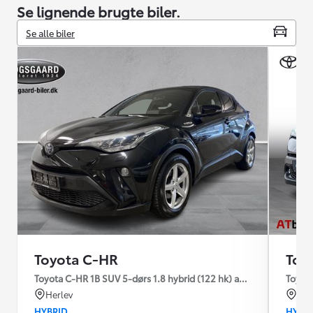
Se lignende brugte biler.
Se alle biler
Toyota C-HR
Toy
Toyota C-HR 1B SUV 5-dørs 1.8 hybrid (122 hk) aut. gear C-LUB -
Toyot
Herlev
Od
HYBRID
HYBR