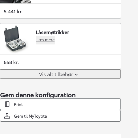
5.441 kr.
Låsemøtrikker
Læs mere
658 kr.
Vis alt tilbehør
Gem denne konfiguration
Print
Gem til MyToyota