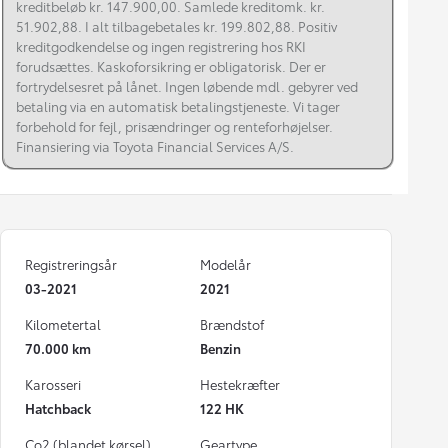
kreditbeløb kr. 147.900,00. Samlede kreditomk. kr.
51.902,88. I alt tilbagebetales kr. 199.802,88. Positiv
kreditgodkendelse og ingen registrering hos RKI
forudsættes. Kaskoforsikring er obligatorisk. Der er
fortrydelsesret på lånet. Ingen løbende mdl. gebyrer ved
betaling via en automatisk betalingstjeneste. Vi tager
forbehold for fejl, prisændringer og renteforhøjelser.
Finansiering via Toyota Financial Services A/S.
Registreringsår
Modelår
03-2021
2021
Kilometertal
Brændstof
70.000 km
Benzin
Karosseri
Hestekræfter
Hatchback
122 HK
Co2 (blandet kørsel)
Geartype