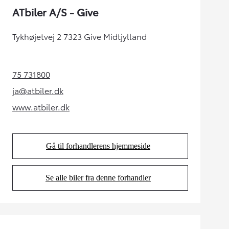
ATbiler A/S - Give
Tykhøjetvej 2 7323 Give Midtjylland
75 731800
(Opens in new tab)
ja@atbiler.dk
(Opens in new tab)
www.atbiler.dk
(Opens in new tab)
Gå til forhandlerens hjemmeside
(Opens in new tab)
Se alle biler fra denne forhandler
(Opens in new tab)