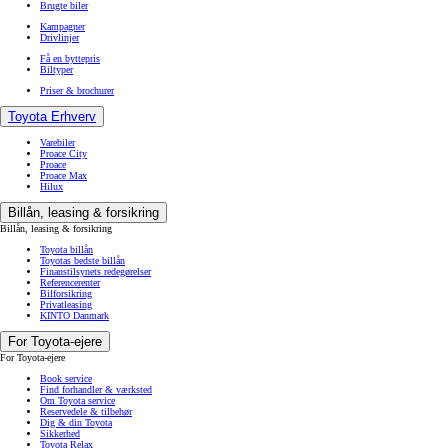
Brugte biler
Kampagner
Drivlinjer
Få en byttepris
Biltyper
Priser & brochurer
Toyota Erhverv
Varebiler
Proace City
Proace
Proace Max
Hilux
Billån, leasing & forsikring
Billån, leasing & forsikring
Toyota billån
Toyotas bedste billån
Finanstilsynets redegørelser
Referencerenter
Bilforsikring
Privatleasing
KINTO Danmark
For Toyota-ejere
For Toyota-ejere
Book service
Find forhandler & værksted
Om Toyota service
Reservedele & tilbehør
Dig & din Toyota
Sikkerhed
Toyota Relax