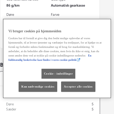
86 g/km
Automatisk gearkasse
Døre
Farve
5
1G3 Ash Grey
Energiklasse
Grøn ejerafgift (årligt)
Vi bruger cookies på hjemmesiden
1.400 kr.
Cookies har til formål at give dig den bedst mulige oplevelse af vores
hjemmeside, til at levere tjenester og værktøjer fra tredjepart, for at hjælpe os at
forstå og forbedre sidens funktionalitet og til brug for markedsføring. Vi
anbefaler, at du beholder alle disse cookies, men hvis du ikke er enig, kan du
nemt ændre dem ved at trykke på cookie indstillingerne nedenfor.
En
fuldstændig beskrivelse kan findes i vores cookie-politik
Bildetaljer
Cookie - indstillinger
Specifikationer
Kun nødvendige cookies
Accepter alle cookies
Dimensioner og mål
Døre
5
Sæder
5