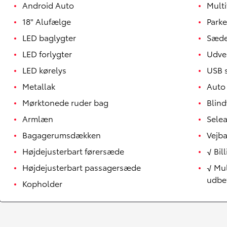
Android Auto
Multi
18" Alufælge
Parke
LED baglygter
Sæde
LED forlygter
Udve
LED kørelys
USB s
Metallak
Auto
Mørktonede ruder bag
Blind
Armlæn
Sele
Bagagerumsdækken
Vejba
Højdejusterbart førersæde
√ Bil
Højdejusterbart passagersæde
√ Mul
udbe
Kopholder