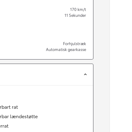
170
km/t
11
Sekunder
Forhjulstræk
Automatisk gearkasse
rbart rat
rbar lændestøtte
rrat