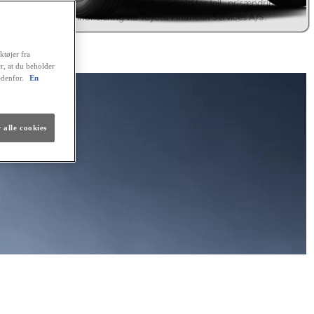
omatisk betalingstjeneste. Vi tager forbehold for fejl, prisændringer
renteforhøjelser. Finansiering via Toyota Financial Services A/S.
lig finansiering
ktøjer fra
er, at du beholder
edenfor.
En
 alle cookies