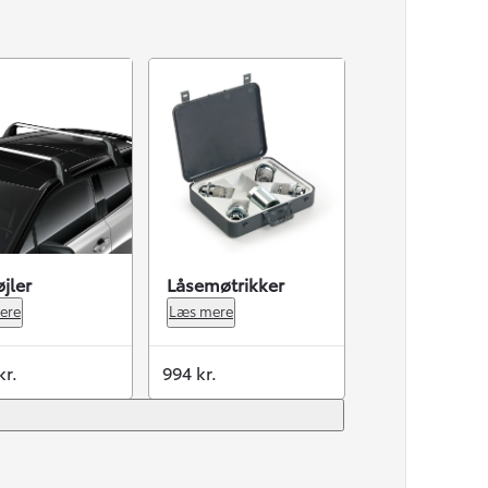
jler
Låsemøtrikker
ere
Læs mere
kr.
994 kr.