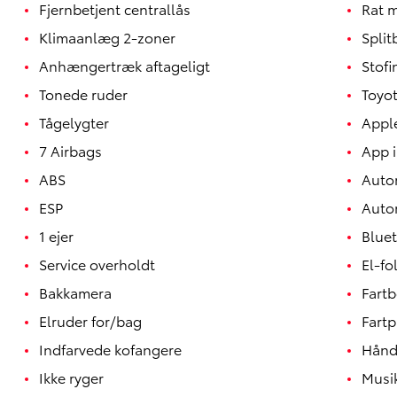
Fjernbetjent centrallås
Rat 
Klimaanlæg 2-zoner
Spli
Anhængertræk aftageligt
Stof
Tonede ruder
Toyot
Tågelygter
Appl
7 Airbags
App i
ABS
Auto
ESP
Auto
Yaris
HYBRID
1 ejer
Blue
Service overholdt
El-fo
Bakkamera
Fart
Elruder for/bag
Fartp
Indfarvede kofangere
Håndf
Ikke ryger
Musi