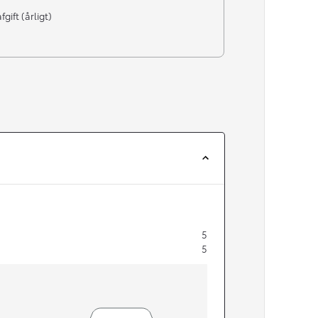
gift (årligt)
5
5