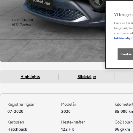
Vi bruger
Fra kr. 234.990
Cookies har ti
bZ4X Touring
tredjepart, fo
EL
alle disse co
fuldstændig b
Cookie -
Highlights
Bildetaljer
Registreringsår
Modelår
Kilometer
07-2020
2020
85.000 k
Karosseri
Hestekræfter
Co2 (blan
Hatchback
122 HK
86 g/km