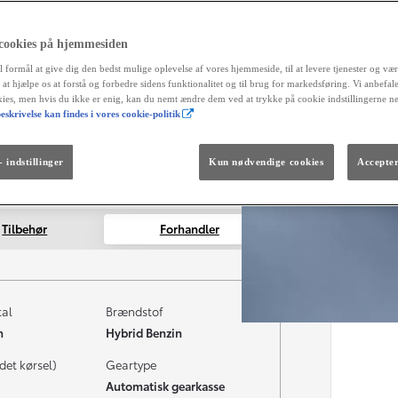
aut
og 
 cookies på hjemmesiden
Måned
Fra kr. 299.990
l formål at give dig den bedst mulige oplevelse af vores hjemmeside, til at levere tjenester og vær
Den nye GR GT
r at hjælpe os at forstå og forbedre sidens funktionalitet og til brug for markedsføring. Vi anbefal
The soul lives on.
okies, men hvis du ikke er enig, kan du nemt ændre dem ved at trykke på cookie indstillingerne n
eskrivelse kan findes i vores cookie-politik
 indstillinger
Kun nødvendige cookies
Accepter
Tilbehør
Forhandler
tal
Brændstof
m
Hybrid Benzin
det kørsel)
Geartype
Automatisk gearkasse