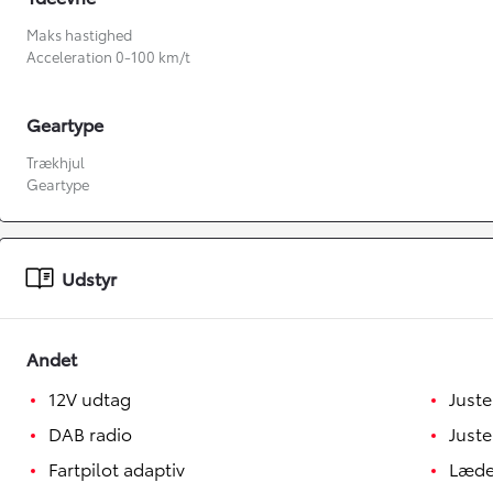
Maks hastighed
Acceleration 0-100 km/t
Geartype
Trækhjul
Geartype
Fra kr. 349.990
Udstyr
Andet
12V udtag
Juste
DAB radio
Juste
Fartpilot adaptiv
Læde