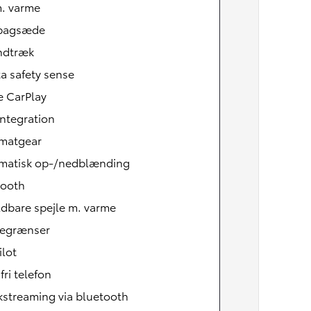
m. varme
tbagsæde
indtræk
a safety sense
e CarPlay
ntegration
matgear
matisk op-/nedblænding
Den nye Yaris Cross
Kommer snart
tooth
ldbare spejle m. varme
begrænser
ilot
ri telefon
kstreaming via bluetooth