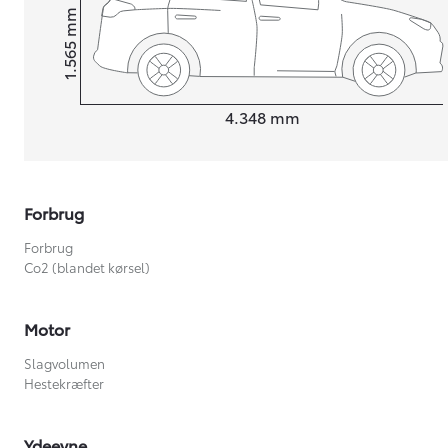
mm
1.565
Højt
Længde
4.348
mm
Forbrug
Forbrug
Co2 (blandet kørsel)
Motor
Slagvolumen
Hestekræfter
Ydeevne