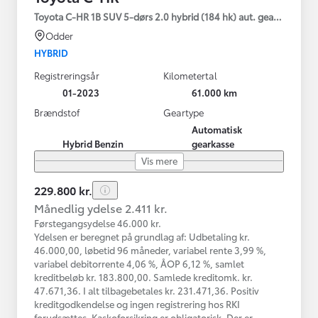
Toyota C-HR 1B SUV 5-dørs 2.0 hybrid (184 hk) aut. gear C-HIC
Odder
HYBRID
Registreringsår
Kilometertal
01-2023
61.000 km
Brændstof
Geartype
Automatisk
Hybrid Benzin
gearkasse
Vis mere
229.800 kr.
Månedlig ydelse 2.411 kr.
Førstegangsydelse 46.000 kr.
Ydelsen er beregnet på grundlag af: Udbetaling kr.
46.000,00, løbetid 96 måneder, variabel rente 3,99 %,
variabel debitorrente 4,06 %, ÅOP 6,12 %, samlet
kreditbeløb kr. 183.800,00. Samlede kreditomk. kr.
47.671,36. I alt tilbagebetales kr. 231.471,36. Positiv
kreditgodkendelse og ingen registrering hos RKI
forudsættes. Kaskoforsikring er obligatorisk. Der er