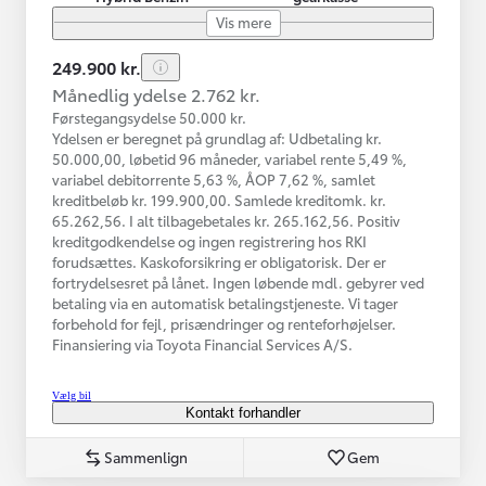
Vis mere
249.900 kr.
Månedlig ydelse 2.762 kr.
Førstegangsydelse 50.000 kr.
Ydelsen er beregnet på grundlag af: Udbetaling kr.
50.000,00, løbetid 96 måneder, variabel rente 5,49 %,
variabel debitorrente 5,63 %, ÅOP 7,62 %, samlet
kreditbeløb kr. 199.900,00. Samlede kreditomk. kr.
65.262,56. I alt tilbagebetales kr. 265.162,56. Positiv
kreditgodkendelse og ingen registrering hos RKI
forudsættes. Kaskoforsikring er obligatorisk. Der er
fortrydelsesret på lånet. Ingen løbende mdl. gebyrer ved
betaling via en automatisk betalingstjeneste. Vi tager
forbehold for fejl, prisændringer og renteforhøjelser.
Finansiering via Toyota Financial Services A/S.
Vælg bil
Kontakt forhandler
Sammenlign
Gem