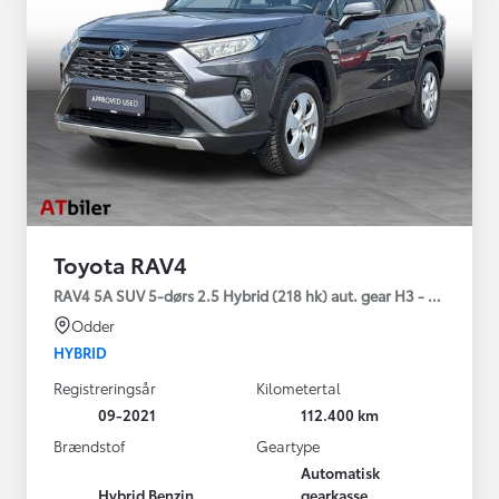
Toyota RAV4
RAV4 5A SUV 5-dørs 2.5 Hybrid (218 hk) aut. gear H3 - Comfort
Odder
HYBRID
Registreringsår
Kilometertal
09-2021
112.400 km
Brændstof
Geartype
Automatisk
Hybrid Benzin
gearkasse