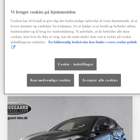
variabel debitorrente 4,06 %, ÅOP 6,41 %, samlet
kreditbeløb kr. 155.900,00. Samlede kreditomk. kr.
Vi bruger cookies på hjemmesiden
42.468,64. I alt tilbagebetales kr. 198.368,64. Positiv
kreditgodkendelse og ingen registrering hos RKI
Cookies har til formål at give dig den bedst mulige oplevelse af vores hjemmeside, til at
forudsættes. Kaskoforsikring er obligatorisk. Der er
levere tjenester og værktøjer fra tredjepart, for at hjælpe os at forstå og forbedre sidens
fortrydelsesret på lånet. Ingen løbende mdl. gebyrer ved
funktionalitet og til brug for markedsføring. Vi anbefaler, at du beholder alle disse
cookies, men hvis du ikke er enig, kan du nemt ændre dem ved at trykke på cookie
betaling via en automatisk betalingstjeneste. Vi tager
indstillingerne nedenfor.
En fuldstændig beskrivelse kan findes i vores cookie-politik
forbehold for fejl, prisændringer og renteforhøjelser.
Finansiering via Toyota Financial Services A/S.
Cookie - indstillinger
Vælg bil
Kontakt forhandler
Kun nødvendige cookies
Accepter alle cookies
Sammenlign
Gem