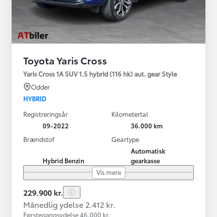
Toyota Yaris Cross
Yaris Cross 1A SUV 1.5 hybrid (116 hk) aut. gear Style
Odder
HYBRID
Registreringsår
Kilometertal
09-2022
36.000 km
Brændstof
Geartype
Automatisk
Hybrid Benzin
gearkasse
Vis mere
229.900 kr.
Månedlig ydelse 2.412 kr.
Førstegangsydelse 46.000 kr.