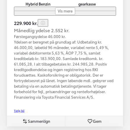
Hybrid Benzin
gearkasse
Vis mere
229.900 kr.
Månedlig ydelse 2.552 kr.
Førstegangsydelse 46.000 kr.
Ydelsen er beregnet på grundlag af: Udbetaling kr.
46.000,00, løbetid 96 måneder, variabel rente 5,49 %,
variabel debitorrente 5,63 %, ÅOP 7,75 %, samlet
kreditbeløb kr. 183.900,00. Samlede kreditomk. kr.
61.085,28. I alt tilbagebetales kr. 244.985,28. Positiv
kreditgodkendelse og ingen registrering hos RKI
forudsættes. Kaskoforsikring er obligatorisk. Der er
fortrydelsesret på lånet. Ingen løbende mdl. gebyrer ved
betaling via en automatisk betalingstjeneste. Vi tager
forbehold for fejl, prisændringer og renteforhøjelser.
Finansiering via Toyota Financial Services A/S.
Vælg bil
Sammenlign
Gem