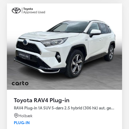
Toyota RAV4 Plug-in
RAV4 Plug-in 1A SUV 5-dørs 2.5 hybrid (306 hk) aut. gear AWD-i
Holbæk
PLUG-IN