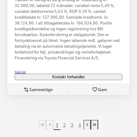
32.000,00, løbetid 72 måneder, variabel rente 5,49 %,
variabel debitorrente 5,63 %, ÅOP 9,39 %, samlet
kreditbeløb kr. 127.900,00. Samlede kreditomk. kr.
38.124,80. I alt tilbagebetales kr. 166.024,80. Positiv
kreditgodkendelse og ingen registrering hos RKI
forudsættes. Kaskoforsikring er obligatorisk. Der er
fortrydelsesret på lånet. Ingen løbende mdl. gebyrer ved
betaling via en automatisk betalingstjeneste. Vi tager
forbehold for fejl, prisændringer og renteforhøjelser.
Finansiering via Toyota Financial Services A/S.
Vælg bil
Kontakt forhandler
Sammenlign
Gem
1
2
3
4
First Page
Tidligere side
Næste side
Last Page