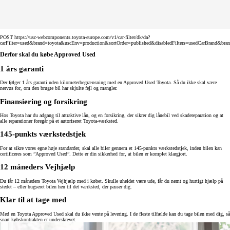
POST https://usc-webcomponents.toyota-europe.com/v1/car-filter/dk/da?
carFilter=used&brand=toyota&uscEnv=production&sortOrder=published&disabledFilters=usedCarBrand&bra
Derfor skal du købe Approved Used
1 års garanti
Der følger 1 års garanti uden kilometerbegrænsning med en Approved Used Toyota. Så du ikke skal være
nervøs for, om den brugte bil har skjulte fejl og mangler.
Finansiering og forsikring
Hos Toyota har du adgang til attraktive lån, og en forsikring, der sikrer dig lånebil ved skadereparation og at
alle reparationer foregår på et autoriseret Toyota-værksted.
145-punkts værkstedstjek
For at sikre vores egne høje standarder, skal alle biler gennem et 145-punkts værkstedstjek, inden bilen kan
certificeres som ”Approved Used”. Dette er din sikkerhed for, at bilen er komplet klargjort.
12 måneders Vejhjælp
Du får 12 måneders Toyota Vejhjælp med i købet. Skulle uheldet være ude, får du nemt og hurtigt hjælp på
stedet – eller bugseret bilen hen til det værksted, der passer dig.
Klar til at tage med
Med en Toyota Approved Used skal du ikke vente på levering. I de fleste tilfælde kan du tage bilen med dig, så
snart købskontrakten er underskrevet.