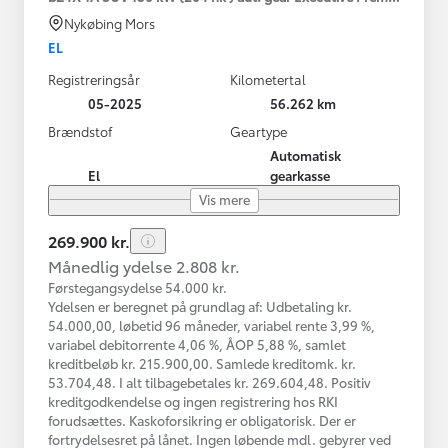
Nykøbing Mors
EL
Registreringsår
Kilometertal
05-2025
56.262 km
Brændstof
Geartype
Automatisk
El
gearkasse
Vis mere
269.900 kr.
Månedlig ydelse 2.808 kr.
Førstegangsydelse 54.000 kr.
Ydelsen er beregnet på grundlag af: Udbetaling kr.
54.000,00, løbetid 96 måneder, variabel rente 3,99 %,
variabel debitorrente 4,06 %, ÅOP 5,88 %, samlet
kreditbeløb kr. 215.900,00. Samlede kreditomk. kr.
53.704,48. I alt tilbagebetales kr. 269.604,48. Positiv
kreditgodkendelse og ingen registrering hos RKI
forudsættes. Kaskoforsikring er obligatorisk. Der er
fortrydelsesret på lånet. Ingen løbende mdl. gebyrer ved