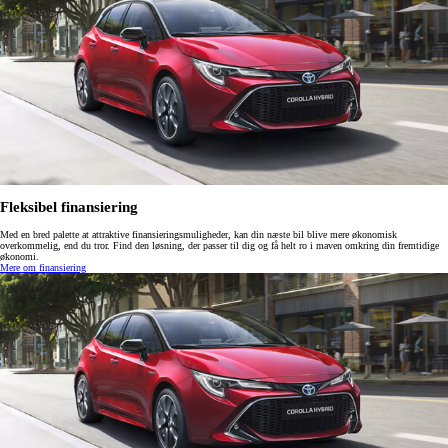
Fleksibel finansiering
Med en bred palette at attraktive finansieringsmuligheder, kan din næste bil blive mere økonomisk
overkommelig, end du tror. Find den løsning, der passer til dig og få helt ro i maven omkring din fremtidige
økonomi.
Mere om finansiering