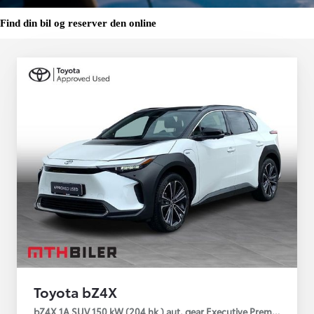
Find din bil og reserver den online
Toyota bZ4X
bZ4X 1A SUV 150 kW (204 hk ) aut. gear Executive Premium