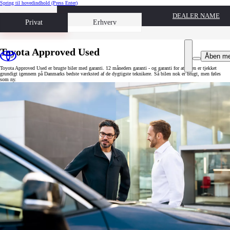
Spring til hovedindhold
(Press Enter)
DEALER NAME
Book prøvetur
Privat
Erhverv
Toyota Approved Used
Åben m
Toyota Approved Used er brugte biler med garanti. 12 måneders garanti - og garanti for at bilen er tjekket
grundigt igennem på Danmarks bedste værksted af de dygtigste teknikere. Så bilen nok er brugt, men føles
som ny.