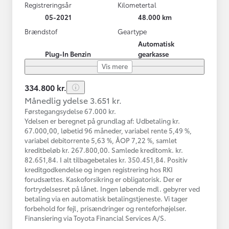
Registreringsår
Kilometertal
05-2021
48.000 km
Brændstof
Geartype
Automatisk
Plug-In Benzin
gearkasse
Vis mere
334.800 kr.
Månedlig ydelse 3.651 kr.
Førstegangsydelse 67.000 kr.
Ydelsen er beregnet på grundlag af: Udbetaling kr.
67.000,00, løbetid 96 måneder, variabel rente 5,49 %,
variabel debitorrente 5,63 %, ÅOP 7,22 %, samlet
kreditbeløb kr. 267.800,00. Samlede kreditomk. kr.
82.651,84. I alt tilbagebetales kr. 350.451,84. Positiv
kreditgodkendelse og ingen registrering hos RKI
forudsættes. Kaskoforsikring er obligatorisk. Der er
fortrydelsesret på lånet. Ingen løbende mdl. gebyrer ved
betaling via en automatisk betalingstjeneste. Vi tager
forbehold for fejl, prisændringer og renteforhøjelser.
Finansiering via Toyota Financial Services A/S.