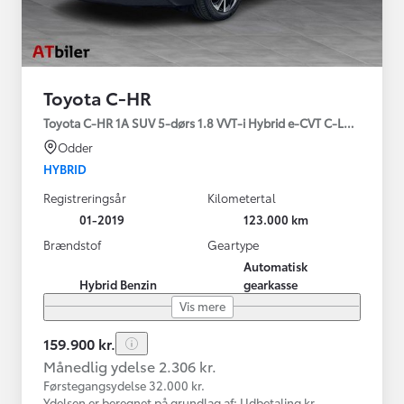
Toyota C-HR
Toyota C-HR 1A SUV 5-dørs 1.8 VVT-i Hybrid e-CVT C-LUB - SMAR
Odder
HYBRID
Registreringsår
Kilometertal
01-2019
123.000 km
Brændstof
Geartype
Automatisk
Hybrid Benzin
gearkasse
Vis mere
159.900 kr.
Månedlig ydelse 2.306 kr.
Førstegangsydelse 32.000 kr.
Ydelsen er beregnet på grundlag af: Udbetaling kr.