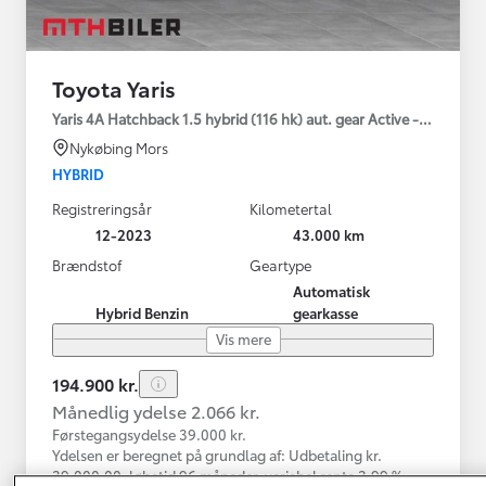
Toyota Yaris
Yaris 4A Hatchback 1.5 hybrid (116 hk) aut. gear Active - Technolo
Nykøbing Mors
HYBRID
Registreringsår
Kilometertal
12-2023
43.000 km
Brændstof
Geartype
Automatisk
Hybrid Benzin
gearkasse
Vis mere
194.900 kr.
Månedlig ydelse 2.066 kr.
Førstegangsydelse 39.000 kr.
Ydelsen er beregnet på grundlag af: Udbetaling kr.
39.000,00, løbetid 96 måneder, variabel rente 3,99 %,