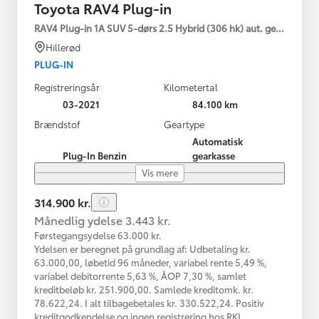
Toyota RAV4 Plug-in
RAV4 Plug-in 1A SUV 5-dørs 2.5 Hybrid (306 hk) aut. gear AWD-i
Hillerød
PLUG-IN
Registreringsår
Kilometertal
03-2021
84.100 km
Brændstof
Geartype
Automatisk
Plug-In Benzin
gearkasse
Vis mere
314.900 kr.
Månedlig ydelse 3.443 kr.
Førstegangsydelse 63.000 kr.
Ydelsen er beregnet på grundlag af: Udbetaling kr.
63.000,00, løbetid 96 måneder, variabel rente 5,49 %,
variabel debitorrente 5,63 %, ÅOP 7,30 %, samlet
kreditbeløb kr. 251.900,00. Samlede kreditomk. kr.
78.622,24. I alt tilbagebetales kr. 330.522,24. Positiv
kreditgodkendelse og ingen registrering hos RKI