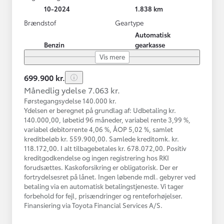
10-2024
1.838 km
Brændstof
Geartype
Automatisk
Benzin
gearkasse
Vis mere
699.900 kr.
Månedlig ydelse 7.063 kr.
Førstegangsydelse 140.000 kr.
Ydelsen er beregnet på grundlag af: Udbetaling kr.
140.000,00, løbetid 96 måneder, variabel rente 3,99 %,
variabel debitorrente 4,06 %, ÅOP 5,02 %, samlet
kreditbeløb kr. 559.900,00. Samlede kreditomk. kr.
118.172,00. I alt tilbagebetales kr. 678.072,00. Positiv
kreditgodkendelse og ingen registrering hos RKI
forudsættes. Kaskoforsikring er obligatorisk. Der er
fortrydelsesret på lånet. Ingen løbende mdl. gebyrer ved
betaling via en automatisk betalingstjeneste. Vi tager
forbehold for fejl, prisændringer og renteforhøjelser.
Finansiering via Toyota Financial Services A/S.