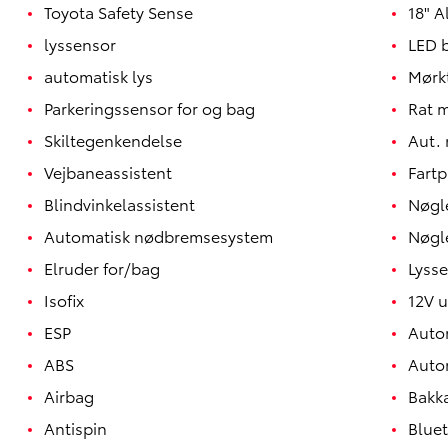
Toyota Safety Sense
18" A
lyssensor
LED 
automatisk lys
Mørk
Parkeringssensor for og bag
Rat 
Skiltegenkendelse
Aut.
Vejbaneassistent
Fartp
Blindvinkelassistent
Nøgle
Automatisk nødbremsesystem
Nøgle
Elruder for/bag
Lyss
Isofix
12V 
Yaris
HYBRID
ESP
Auto
ABS
Auto
Airbag
Bakk
Antispin
Blue