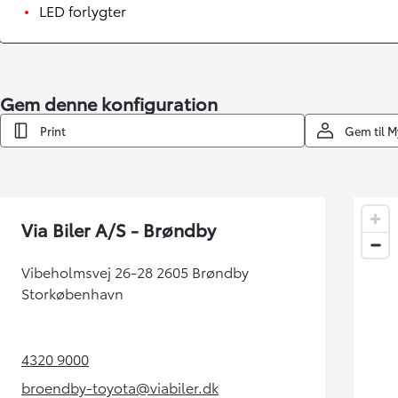
LED forlygter
Gem denne konfiguration
Print
Gem til 
Via Biler A/S - Brøndby
Vibeholmsvej 26-28 2605 Brøndby
Storkøbenhavn
4320 9000
(Opens in new tab)
broendby-toyota@viabiler.dk
(Opens in new tab)