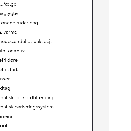
lufælge
baglygter
tonede ruder bag
m. varme
 nedblændeligt bakspejl
ilot adaptiv
fri døre
fri start
ensor
udtag
Den nye Yaris Cross
Kommer snart
matisk op-/nedblænding
matisk parkeringssystem
amera
tooth