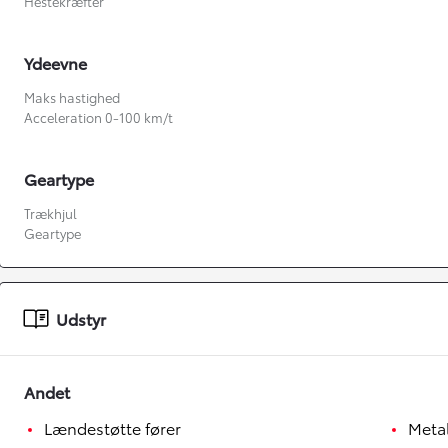
Hestekræfter
Ydeevne
Maks hastighed
Acceleration 0-100 km/t
Geartype
Trækhjul
Geartype
Fra kr. 349.990
Udstyr
Andet
Lændestøtte fører
Meta