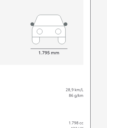
Bredde
1.795
mm
28,9
km/L
86
g/km
1.798
cc