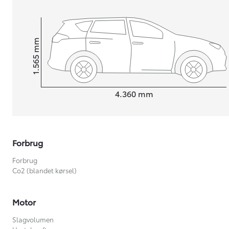
mm
1.565
Højt
Længde
4.360
mm
Forbrug
Forbrug
Co2 (blandet kørsel)
Motor
Slagvolumen