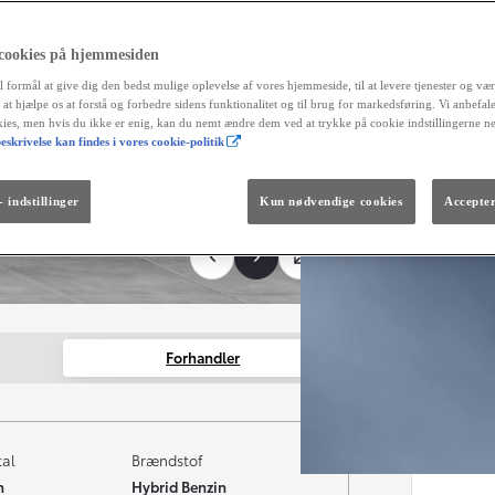
alt
reg
fortrydel
 cookies på hjemmesiden
aut
l formål at give dig den bedst mulige oplevelse af vores hjemmeside, til at levere tjenester og vær
og 
r at hjælpe os at forstå og forbedre sidens funktionalitet og til brug for markedsføring. Vi anbefal
okies, men hvis du ikke er enig, kan du nemt ændre dem ved at trykke på cookie indstillingerne n
Måned
eskrivelse kan findes i vores cookie-politik
Fra kr. 299.990
Den nye GR GT
The soul lives on.
 indstillinger
Kun nødvendige cookies
Accepter
Forhandler
tal
Brændstof
m
Hybrid Benzin