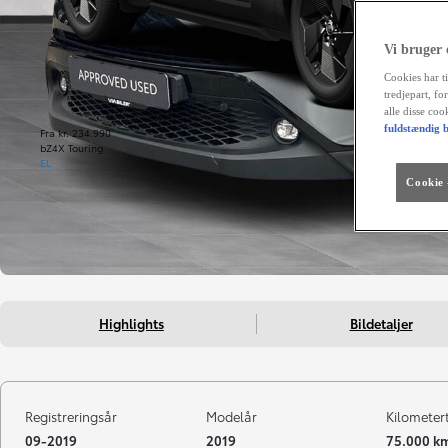
Vi bruger
Cookies har ti
tredjepart, fo
alle disse co
fuldstændig b
Fra kr. 234.990
bZ4X Touring
EL
Cookie -
Highlights
Bildetaljer
Registreringsår
Modelår
Kilometer
09-2019
2019
75.000 k