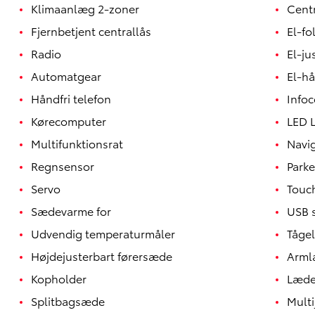
Klimaanlæg 2-zoner
Centr
Fjernbetjent centrallås
El-fo
Radio
El-ju
Automatgear
El-h
Håndfri telefon
Infoc
Kørecomputer
LED L
Multifunktionsrat
Navi
Regnsensor
Parke
Servo
Touc
Sædevarme for
USB s
Udvendig temperaturmåler
Tågel
Højdejusterbart førersæde
Arm
Kopholder
Læde
Splitbagsæde
Multi