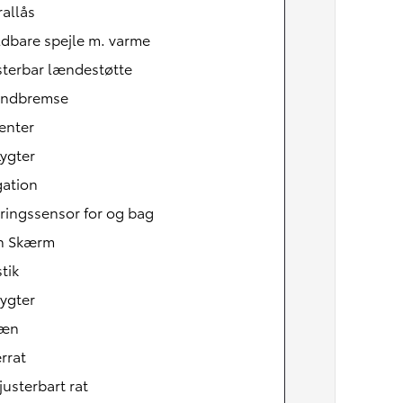
allås
ldbare spejle m. varme
sterbar lændestøtte
åndbremse
enter
ygter
gation
ringssensor for og bag
h Skærm
tik
ygter
læn
rrat
justerbart rat