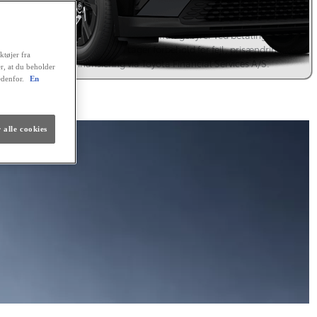
 tilbagebetales kr. 180.088,44. Positiv kreditgodkendelse og ingen
istrering hos RKI forudsættes. Kaskoforsikring er obligatorisk. Der er
sesret på lånet. Ingen løbende mdl. gebyrer ved betaling via en
omatisk betalingstjeneste. Vi tager forbehold for fejl, prisændringer
ktøjer fra
renteforhøjelser. Finansiering via Toyota Financial Services A/S.
er, at du beholder
edenfor.
En
lig finansiering
 alle cookies