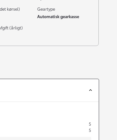
det kørsel)
Geartype
Automatisk gearkasse
gift (årligt)
5
5