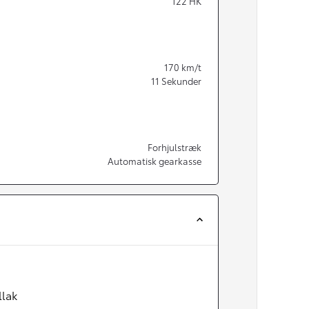
122
HK
170
km/t
11
Sekunder
Forhjulstræk
Automatisk gearkasse
llak