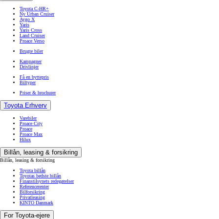
Toyota C-HR+
Ny Urban Cruiser
Aygo X
Yaris
Yaris Cross
Land Cruiser
Proace Verso
Brugte biler
Kampagner
Drivlinjer
Få en byttepris
Biltyper
Priser & brochurer
Toyota Erhverv
Varebiler
Proace City
Proace
Proace Max
Hilux
Billån, leasing & forsikring
Billån, leasing & forsikring
Toyota billån
Toyotas bedste billån
Finanstilsynets redegørelser
Referencerenter
Bilforsikring
Privatleasing
KINTO Danmark
For Toyota-ejere