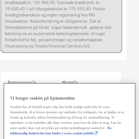
kreditbeløb kr. 135.900,00. Samlede kreditomk. kr.
39.650,40. I alt tilbagebetales kr. 175.550,40. Positiv
kreditgodkendelse og ingen registrering hos RKI
forudsættes. Kaskoforsikring er obligatorisk. Der er
fortrydelsesret på lånet. Ingen løbende mdl. gebyrer ved
betaling via en automatisk betalingstjeneste. Vi tager
forbehold for fejl, prisændringer og renteforhøjelser.
Finansiering via Toyota Financial Services A/S.
Registreringsår
Modelår
10-2018
2018
Vi bruger cookies på hjemmesiden
Kilometertal
Brændstof
Cookies har til formål at give dig den bedst mulige oplevelse af vores
127.000 km
Hybrid Benzin
hjemmeside, til at levere tjenester og værktøjer fra tredjepart, for at hjælpe os at
forstå og forbedre sidens funktionalitet og til brug for markedsføring. Vi
Karosseri
Hestekræfter
anbefaler, at du beholder alle disse cookies, men hvis du ikke er enig, kan du
Hatchback
122 HK
nemt ændre dem ved at trykke på cookie indstillingerne nedenfor.
En
fuldstændig beskrivelse kan findes i vores cookie-politik
Co2 (blandet kørsel)
Geartype