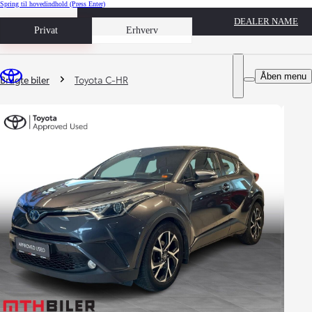
Spring til hovedindhold
(Press Enter)
DEALER NAME
Book prøvetur
Privat
Erhverv
Du er her
:
Åben menu
Brugte biler
Toyota C-HR