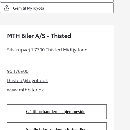
Gem til MyToyota
MTH Biler A/S - Thisted
Silstrupvej 1 7700 Thisted Midtjylland
96 178900
(Opens in new tab)
thisted@toyota.dk
(Opens in new tab)
www.mthbiler.dk
(Opens in new tab)
Gå til forhandlerens hjemmeside
(Opens in new tab)
Se alle biler fra denne forhandler