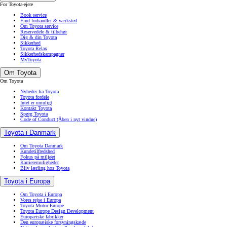
For Toyota-ejere
Book service
Find forhandler & værksted
Om Toyota service
Reservedele & tilbehør
Dig & din Toyota
Sikkerhed
Toyota Relax
Sikkerhedskampagner
MyToyota
Om Toyota
Om Toyota
Nyheder fra Toyota
Toyota fordele
Intet er umuligt
Kontakt Toyota
Spørg Toyota
Code of Conduct
(Åben i nyt vindue)
Toyota i Danmark
Om Toyota Danmark
Kundetilfredshed
Fokus på miljøet
Karrieremuligheder
Bliv lærling hos Toyota
Toyota i Europa
Om Toyota i Europa
Vores rejse i Europa
Toyota Motor Europe
Toyota Europe Design Development
Europæiske fabrikker
Den europæiske forsyningskæde