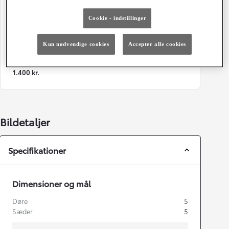
86 g/km
Automatisk gearkasse
Cookie - indstillinger
Døre
Farve
5
1G3 Ash Grey
Kun nødvendige cookies
Accepter alle cookies
Grøn ejerafgift (årligt)
1.400 kr.
Bildetaljer
Specifikationer
Dimensioner og mål
Døre
5
Sæder
5