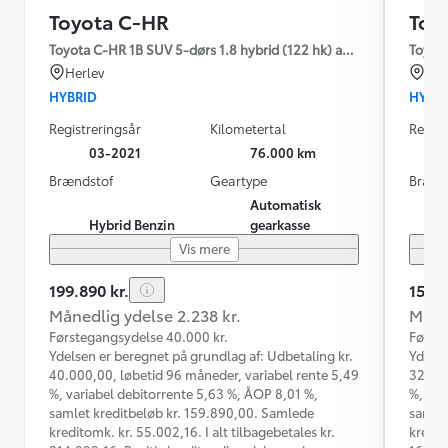
Toyota C-HR
Toy
Toyota C-HR 1B SUV 5-dørs 1.8 hybrid (122 hk) aut. gear C-LUB -
Toyot
Herlev
Od
HYBRID
HYBR
Registreringsår
Kilometertal
Regist
03-2021
76.000 km
Brændstof
Geartype
Brænd
Automatisk
Hybrid Benzin
gearkasse
Vis mere
199.890 kr.
159.9
Månedlig ydelse 2.238 kr.
Måned
Førstegangsydelse 40.000 kr.
Første
Ydelsen er beregnet på grundlag af: Udbetaling kr.
Ydelse
40.000,00, løbetid 96 måneder, variabel rente 5,49
32.000
%, variabel debitorrente 5,63 %, ÅOP 8,01 %,
%, var
samlet kreditbeløb kr. 159.890,00. Samlede
samlet
kreditomk. kr. 55.002,16. I alt tilbagebetales kr.
kredit