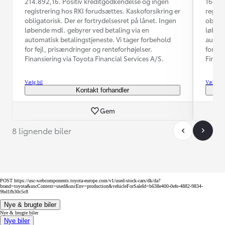
214.892,16. Positiv kreditgodkendelse og ingen
166.02
registrering hos RKI forudsættes. Kaskoforsikring er
regist
obligatorisk. Der er fortrydelsesret på lånet. Ingen
obliga
løbende mdl. gebyrer ved betaling via en
løbend
automatisk betalingstjeneste. Vi tager forbehold
automa
for fejl, prisændringer og renteforhøjelser.
for fe
Finansiering via Toyota Financial Services A/S.
Finans
Vælg bil
Vælg bil
Kontakt forhandler
Gem
8 lignende biler
POST https://usc-webcomponents.toyota-europe.com/v1/used-stock-cars/dk/da?
brand=toyota&uscContext=used&uscEnv=production&vehicleForSaleId=b638e400-0efe-4882-9834-
9bd1fb30c5c8
Nye & brugte biler
Nye & brugte biler
Nye biler