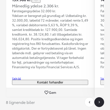
Månedlig ydelse 2.306 kr.
Måned
Førstegangsydelse 32.000 kr.
Første
Ydelsen er beregnet på grundlag af: Udbetaling kr.
Ydelse
32.000,00, løbetid 72 måneder, variabel rente 5,49
30.000
%, variabel debitorrente 5,63 %, ÅOP 9,39 %,
%, var
samlet kreditbeløb kr. 127.900,00. Samlede
samlet
kreditomk. kr. 38.124,80. I alt tilbagebetales kr.
kredit
166.024,80. Positiv kreditgodkendelse og ingen
152.41
registrering hos RKI forudsættes. Kaskoforsikring er
regist
obligatorisk. Der er fortrydelsesret på lånet. Ingen
obliga
løbende mdl. gebyrer ved betaling via en
løbend
automatisk betalingstjeneste. Vi tager forbehold
automa
for fejl, prisændringer og renteforhøjelser.
for fe
Finansiering via Toyota Financial Services A/S.
Finans
Vælg bil
Vælg bil
Kontakt forhandler
Gem
8 lignende biler