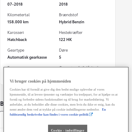
07-2018
2018
Kilometertal
Brændstof
158.000 km
Hybrid Benzin
Karosseri
Hestekræfter
Hatchback
122 HK
Geartype
Døre
Automatisk gearkasse
5
Farve
Grøn ejerafgift (årligt)
Sortmetal
1.400 kr.
Vi bruger cookies på hjemmesiden
Cookies har til formål at give dig den bedst mulige oplevelse af vores
hjemmeside, til at levere tjenester og værktøjer fra tredjepart, for at hjælpe os at
forstå og forbedre sidens funktionalitet og til brug for markedsføring. Vi
Bildetaljer
anbefaler, at du beholder alle disse cookies, men hvis du ikke er enig, kan du
nemt ændre dem ved at trykke på cookie indstillingerne nedenfor.
En
fuldstændig beskrivelse kan findes i vores cookie-politik
Specifikationer
Cookie - indstillinger