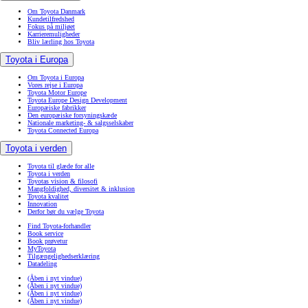
Om Toyota Danmark
Kundetilfredshed
Fokus på miljøet
Karrieremuligheder
Bliv lærling hos Toyota
Toyota i Europa
Om Toyota i Europa
Vores rejse i Europa
Toyota Motor Europe
Toyota Europe Design Development
Europæiske fabrikker
Den europæiske forsyningskæde
Nationale marketing- & salgsselskaber
Toyota Connected Europa
Toyota i verden
Toyota til glæde for alle
Toyota i verden
Toyotas vision & filosofi
Mangfoldighed, diversitet & inklusion
Toyota kvalitet
Innovation
Derfor bør du vælge Toyota
Find Toyota-forhandler
Book service
Book prøvetur
MyToyota
Tilgængelighedserklæring
Datadeling
(Åben i nyt vindue)
(Åben i nyt vindue)
(Åben i nyt vindue)
(Åben i nyt vindue)