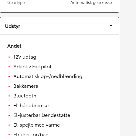
Geartype
Automatisk gearkasse
Udstyr
Andet
12V udtag
Adaptiv Fartpilot
Automatisk op-/nedblænding
Bakkamera
Bluetooth
El-håndbremse
El-justerbar lændestøtte
El-spejle med varme
Elruder for/bag