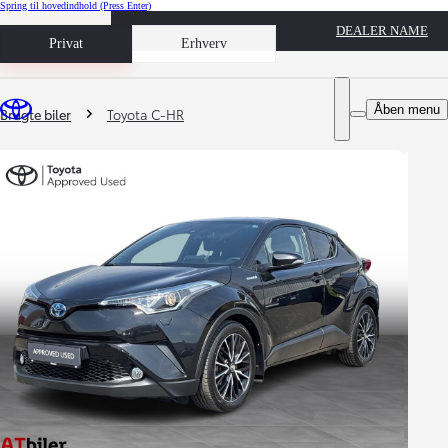
Spring til hovedindhold
(Press Enter)
DEALER NAME
Book prøvetur
Privat
Erhverv
Du er her
:
Åben menu
Brugte biler
Toyota C-HR