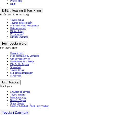
Proace Max
Hilux
Billån, leasing & forsikring
Billån, leasing & forsikring
Toyota billån
Toyotas bedste billån
Finanstilsynets redegørelser
Referencerenter
Bilforsikring
Privatleasing
KINTO Danmark
For Toyota-ejere
For Toyota-ejere
Book service
Find forhandler & værksted
Om Toyota service
Reservedele & tilbehør
Dig & din Toyota
Sikkerhed
Toyota Relax
Sikkerhedskampagner
MyToyota
Om Toyota
Om Toyota
Nyheder fra Toyota
Toyota fordele
Intet er umuligt
Kontakt Toyota
Spørg Toyota
Code of Conduct
(Åben i nyt vindue)
Toyota i Danmark