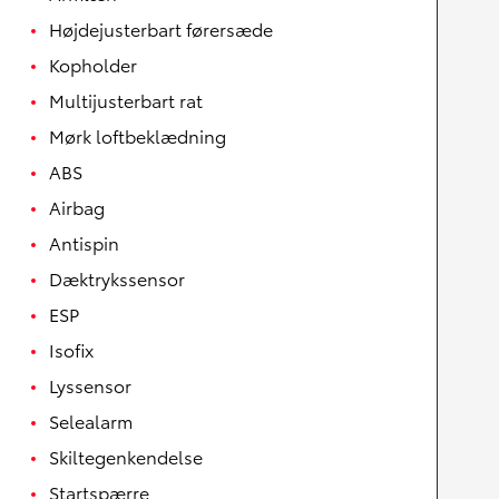
Højdejusterbart førersæde
Kopholder
Multijusterbart rat
Mørk loftbeklædning
ABS
Airbag
Antispin
Dæktrykssensor
ESP
Isofix
Lyssensor
Selealarm
Skiltegenkendelse
Startspærre