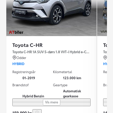
Toyota C-HR
Toy
Toyota C-HR 1A SUV 5-dørs 1.8 VVT-i Hybrid e-CVT C-LUB - SMAR
Toyota
Odder
Årh
HYBRID
HYBR
Registreringsår
Kilometertal
Regist
01-2019
123.000 km
Brændstof
Geartype
Brænd
Automatisk
Hybrid Benzin
gearkasse
Vis mere
159.900 kr.
149.8