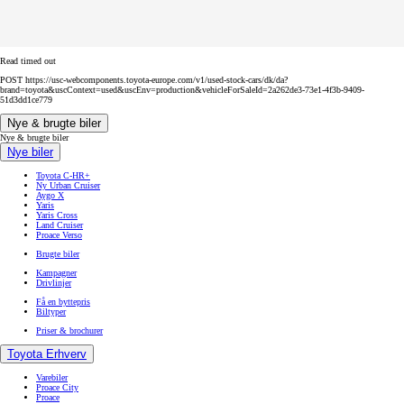
Read timed out
POST https://usc-webcomponents.toyota-europe.com/v1/used-stock-cars/dk/da?
brand=toyota&uscContext=used&uscEnv=production&vehicleForSaleId=2a262de3-73e1-4f3b-9409-
51d3dd1ce779
Nye & brugte biler
Nye & brugte biler
Nye biler
Toyota C-HR+
Ny Urban Cruiser
Aygo X
Yaris
Yaris Cross
Land Cruiser
Proace Verso
Brugte biler
Kampagner
Drivlinjer
Få en byttepris
Biltyper
Priser & brochurer
Toyota Erhverv
Varebiler
Proace City
Proace