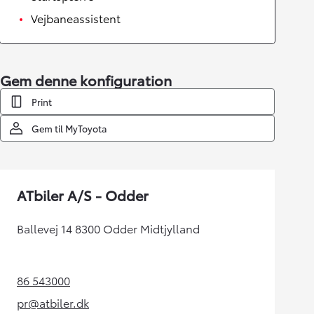
Vejbaneassistent
Gem denne konfiguration
Print
Gem til MyToyota
ATbiler A/S - Odder
Ballevej 14 8300 Odder Midtjylland
86 543000
(Opens in new tab)
pr@atbiler.dk
(Opens in new tab)