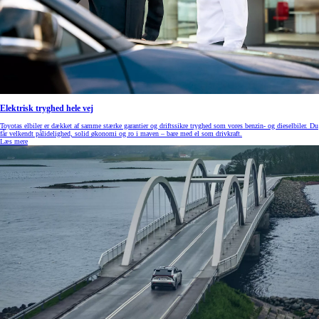
Elektrisk tryghed hele vej
Toyotas elbiler er dækket af samme stærke garantier og driftssikre tryghed som vores benzin- og dieselbiler. Du
får velkendt pålidelighed, solid økonomi og ro i maven – bare med el som drivkraft.
Læs mere