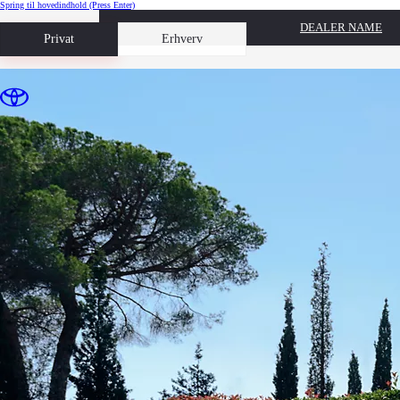
Spring til hovedindhold
(Press Enter)
DEALER NAME
Book prøvetur
Privat
Erhverv