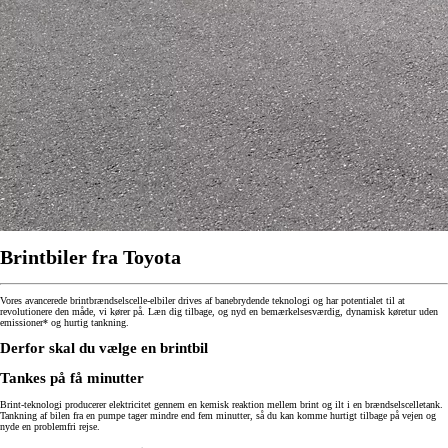
Brintbiler fra Toyota
Vores avancerede brintbrændselscelle-elbiler drives af banebrydende teknologi og har potentialet til at
revolutionere den måde, vi kører på. Læn dig tilbage, og nyd en bemærkelsesværdig, dynamisk køretur uden
emissioner* og hurtig tankning.
Derfor skal du vælge en brintbil
Tankes på få minutter
Brint-teknologi producerer elektricitet gennem en kemisk reaktion mellem brint og ilt i en brændselscelletank.
Tankning af bilen fra en pumpe tager mindre end fem minutter, så du kan komme hurtigt tilbage på vejen og
nyde en problemfri rejse.