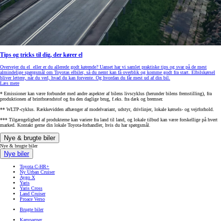
Tips og tricks til dig, der kører el
Overvejer du el eller er du allerede godt kørende? Uanset har vi samlet praktiske tips og svar på de mest
almindelige spørgsmål om Toyotas elbiler, så du nemt kan få overblik og komme godt fra start. Elbilskørsel
bliver lettere, når du ved, hvad du kan forvente. Og hvordan du får mest ud af din bil.
Læs mere
* Emissioner kan være forbundet med andre aspekter af bilens livscyklus (herunder bilens fremstilling), fra
produktionen af brintbrændstof og fra den daglige brug, f.eks. fra dæk og bremser.
** WLTP-cyklus. Rækkevidden afhænger af modelvariant, udstyr, drivlinjer, lokale kørsels- og vejrforhold.
*** Tilgængelighed af produkterne kan variere fra land til land, og lokale tilbud kan være forskellige på hvert
marked. Kontakt gerne din lokale Toyota-forhandler, hvis du har spørgsmål.
Nye & brugte biler
Nye & brugte biler
Nye biler
Toyota C-HR+
Ny Urban Cruiser
Aygo X
Yaris
Yaris Cross
Land Cruiser
Proace Verso
Brugte biler
Kampagner