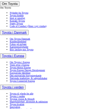
Om Toyota
Om Toyota
Nyheder fra Toyota
Toyota fordele
Intet er umuligt
Kontakt Toyota
Spørg Toyota
Code of Conduct
(Åben i nyt vindue)
Toyota i Danmark
Om Toyota Danmark
Kundetilfredshed
Fokus på miljøet
Karrieremuligheder
Bliv lærling hos Toyota
Toyota i Europa
Om Toyota i Europa
Vores rejse i Europa
Toyota Motor Europe
Toyota Europe Design Development
Europæiske fabrikker
Den europæiske forsyningskæde
Nationale marketing- & salgsselskaber
Toyota Connected Europa
Toyota i verden
Toyota til glæde for alle
Toyota i verden
Toyotas vision & filosofi
Mangfoldighed, diversitet & inklusion
Toyota kvalitet
Innovation