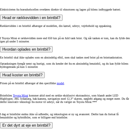
Elektriciteten fra brændselscellen overføres direkte til elmotoren og lagres på bilens indbyggede batteri.
Hvad er rækkevidden i en brintbil?
Rækkevidden i en brintbil afhænger af modellen, din kørsel, udstyr, vejrforhold og oppakning.
I Toyota Mirai er rækkevidden mere end 650 km på en fuld tank brint. Og når tanken er tom, kan du fylde den
igen på under 5 minutter.
Hvordan oplades en brintbil?
En brintbil skal ikke oplades som en almindelig elbil, men skal tankes med brint på en brinttankstation.
Optankningen foregår nemt og hurtigt, som du kender det fra en almindelig benzinbil, og du kan fylde bilens
hydrogentank på kun 5 minutter.
Hvad koster en brintbil?
Prisen på en brintbil afhænger af den specifikke
model
.
Brintbilen
Toyota Mirai
kommer altid med en række eksklusivt ekstraudstyr, som blandt andet LED
Highlygter, JBL lydanlæg, bak-kamera, navigation med 12,3” skærm, nøglefri adgang og meget mere. Du får
derfor innovativ teknologi fra motor til udstyr, når du vælger en Toyota Mirai.***
I dag er brintbiler endnu ikke så udbredte, og teknologien er ny og avanceret. Derfor kan du fortsat få
benzinbiler og hybridbiler, som er billigere end brintbiler.
Er det dyrt at eje en brintbil?