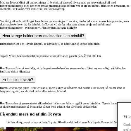
Med en Toyota Mirai vil omkostninger til brændstof være på niveau med en konventionel bil med
forbrændingsmotor. Men der er en række afgiftsmæssige fordele ved at eje en brintbil fremfor en benzinbil, da
en brintbil er klassificeret som et nul-emissionskøretøj.
Samtidig vil en brintbil også have lavere omkostninger til service, da der ikke er en masse komponenter, som
skal serviceres hvert år. En brintbil fra Toyota vil derfor ikke være dyrere at eje end en bil med
forbrændingsmotor - tværtimod vil den formentlig være billigere.
Hvor længe holder brændselscellen i en brintbil?
Brændselscellen i en Toyota Brintbil er udviklet til at holde lige så længe som bilen.
Toyota Mirais brændselscellekomponenter er dækket af en garanti på 5 år/150.000 km.
Hos Toyota sikrer vi samtidig, at hydrogenbrændselscellen genanvendes sikkert og ansvarligt, når bilen har
kørt sine sidste kilometer.
Er brintbiler sikre?
Brintbiler er meget sikre. Brint er faktisk mere sikkert at håndtere end benzin eller diesel, så du har intet at
bekymre dig om, når du skal tanke eller køre en brintbil.
Hos Toyota har vi gennemtestet sikkerheden i alle vores biler – også i vores brintbiler. Toyota har endda testet
at skyde med patroner på brinttanke på tæt hold uden at det påvirkede sikkerheden.
Få endnu mere ud af din Toyota
Vi b
Det har aldrig været lettere, at køre Toyota. Blandt andet takket være MyToyota Connected Services.
Cooki
tredj