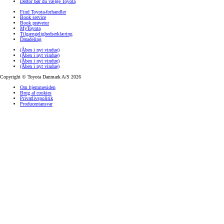
Derfor bør du vælge Toyota
Find Toyota-forhandler
Book service
Book prøvetur
MyToyota
Tilgængelighedserklæring
Datadeling
(Åben i nyt vindue)
(Åben i nyt vindue)
(Åben i nyt vindue)
(Åben i nyt vindue)
Copyright © Toyota Danmark A/S 2026
Om hjemmesiden
Brug af cookies
Privatlivspolitik
Producentansvar