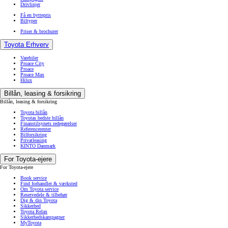
Drivlinjer
Få en byttepris
Biltyper
Priser & brochurer
Toyota Erhverv
Varebiler
Proace City
Proace
Proace Max
Hilux
Billån, leasing & forsikring
Billån, leasing & forsikring
Toyota billån
Toyotas bedste billån
Finanstilsynets redegørelser
Referencerenter
Bilforsikring
Privatleasing
KINTO Danmark
For Toyota-ejere
For Toyota-ejere
Book service
Find forhandler & værksted
Om Toyota service
Reservedele & tilbehør
Dig & din Toyota
Sikkerhed
Toyota Relax
Sikkerhedskampagner
MyToyota