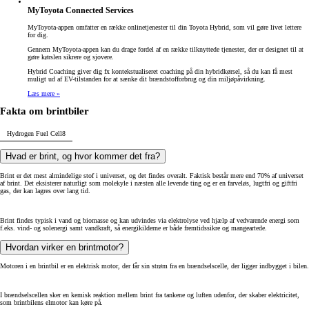
MyToyota Connected Services
MyToyota-appen omfatter en række onlinetjenester til din Toyota Hybrid, som vil gøre livet lettere
for dig.
Gennem MyToyota-appen kan du drage fordel af en række tilknyttede tjenester, der er designet til at
gøre kørslen sikrere og sjovere.
Hybrid Coaching giver dig fx kontekstualiseret coaching på din hybridkørsel, så du kan få mest
muligt ud af EV-tilstanden for at sænke dit brændstofforbrug og din miljøpåvirkning.
Læs mere »
Fakta om brintbiler
Hydrogen Fuel Cell
8
Hvad er brint, og hvor kommer det fra?
Brint er det mest almindelige stof i universet, og det findes overalt. Faktisk består mere end 70% af universet
af brint. Det eksisterer naturligt som molekyle i næsten alle levende ting og er en farveløs, lugtfri og giftfri
gas, der kan lagres over lang tid.
Brint findes typisk i vand og biomasse og kan udvindes via elektrolyse ved hjælp af vedvarende energi som
f.eks. vind- og solenergi samt vandkraft, så energikilderne er både fremtidssikre og mangeartede.
Hvordan virker en brintmotor?
Motoren i en brintbil er en elektrisk motor, der får sin strøm fra en brændselscelle, der ligger indbygget i bilen.
I brændselscellen sker en kemisk reaktion mellem brint fra tankene og luften udenfor, der skaber elektricitet,
som brintbilens elmotor kan køre på.