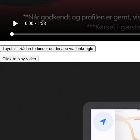
Toyota – Sådan forbinder du din app via Linknøgle
Click to play video