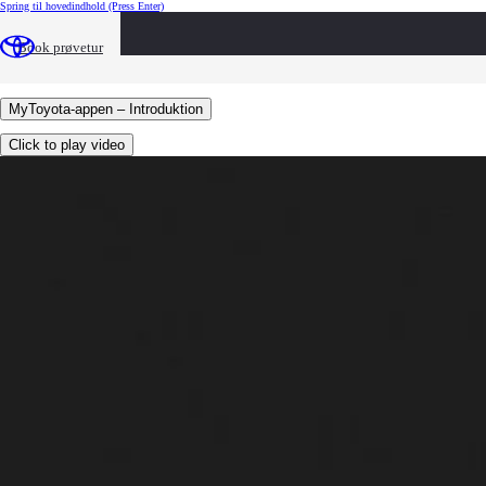
Spring til hovedindhold
(Press Enter)
Sådan gør du-videoer
Book prøvetur
MyToyota-appen – Sådan gør du-videoer
MyToyota-appen – Introduktion
Click to play video