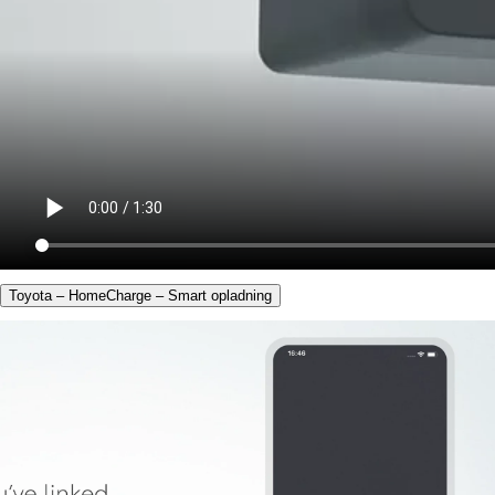
Toyota – HomeCharge – Smart opladning