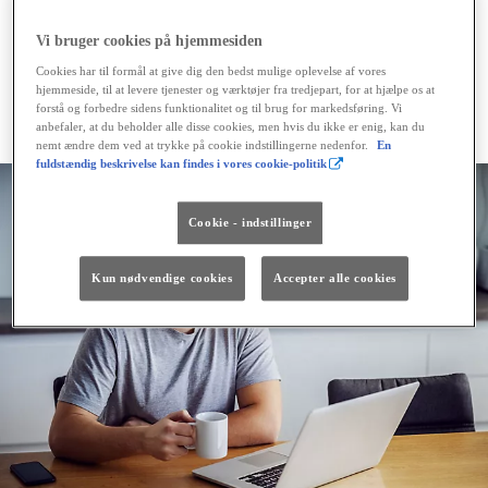
Pressechef Anders Tystrup
Vi bruger cookies på hjemmesiden
Tlf. 44 85 04 19
E-mail:
anders.tystrup@toyota.dk
Cookies har til formål at give dig den bedst mulige oplevelse af vores
For download af pressebilleder mv.
hjemmeside, til at levere tjenester og værktøjer fra tredjepart, for at hjælpe os at
forstå og forbedre sidens funktionalitet og til brug for markedsføring. Vi
https://newsroom.toyota.eu/
anbefaler, at du beholder alle disse cookies, men hvis du ikke er enig, kan du
nemt ændre dem ved at trykke på cookie indstillingerne nedenfor.
En
http://presse.toyota.dk/home
fuldstændig beskrivelse kan findes i vores cookie-politik
Cookie - indstillinger
Kun nødvendige cookies
Accepter alle cookies