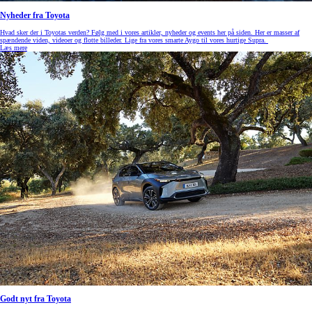
Nyheder fra Toyota
Hvad sker der i Toyotas verden? Følg med i vores artikler, nyheder og events her på siden. Her er masser af
spændende viden, videoer og flotte billeder. Lige fra vores smarte Aygo til vores hurtige Supra.
Læs mere
Godt nyt fra Toyota