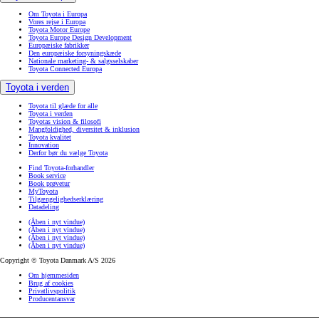
Om Toyota i Europa
Vores rejse i Europa
Toyota Motor Europe
Toyota Europe Design Development
Europæiske fabrikker
Den europæiske forsyningskæde
Nationale marketing- & salgsselskaber
Toyota Connected Europa
Toyota i verden
Toyota til glæde for alle
Toyota i verden
Toyotas vision & filosofi
Mangfoldighed, diversitet & inklusion
Toyota kvalitet
Innovation
Derfor bør du vælge Toyota
Find Toyota-forhandler
Book service
Book prøvetur
MyToyota
Tilgængelighedserklæring
Datadeling
(Åben i nyt vindue)
(Åben i nyt vindue)
(Åben i nyt vindue)
(Åben i nyt vindue)
Copyright © Toyota Danmark A/S 2026
Om hjemmesiden
Brug af cookies
Privatlivspolitik
Producentansvar