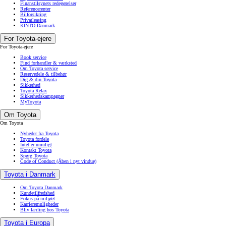
Finanstilsynets redegørelser
Referencerenter
Bilforsikring
Privatleasing
KINTO Danmark
For Toyota-ejere
For Toyota-ejere
Book service
Find forhandler & værksted
Om Toyota service
Reservedele & tilbehør
Dig & din Toyota
Sikkerhed
Toyota Relax
Sikkerhedskampagner
MyToyota
Om Toyota
Om Toyota
Nyheder fra Toyota
Toyota fordele
Intet er umuligt
Kontakt Toyota
Spørg Toyota
Code of Conduct
(Åben i nyt vindue)
Toyota i Danmark
Om Toyota Danmark
Kundetilfredshed
Fokus på miljøet
Karrieremuligheder
Bliv lærling hos Toyota
Toyota i Europa