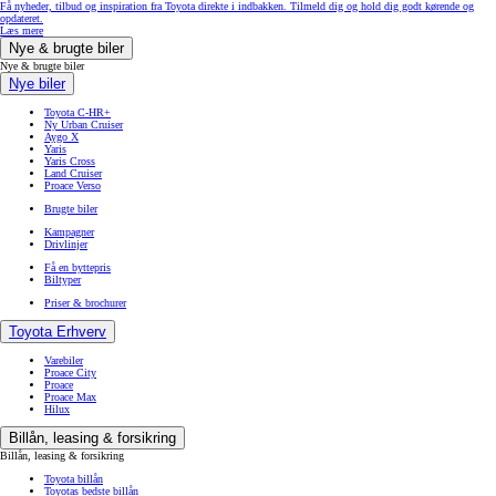
Få nyheder, tilbud og inspiration fra Toyota direkte i indbakken. Tilmeld dig og hold dig godt kørende og
opdateret.
Læs mere
Nye & brugte biler
Nye & brugte biler
Nye biler
Toyota C-HR+
Ny Urban Cruiser
Aygo X
Yaris
Yaris Cross
Land Cruiser
Proace Verso
Brugte biler
Kampagner
Drivlinjer
Få en byttepris
Biltyper
Priser & brochurer
Toyota Erhverv
Varebiler
Proace City
Proace
Proace Max
Hilux
Billån, leasing & forsikring
Billån, leasing & forsikring
Toyota billån
Toyotas bedste billån