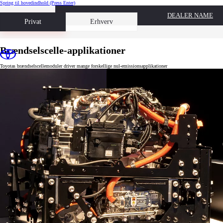
Spring til hovedindhold
(Press Enter)
DEALER NAME
Book prøvetur
Privat
Erhverv
Brændselscelle-applikationer
Toyotas brændselscellemoduler driver mange forskellige nul-emissionsapplikationer