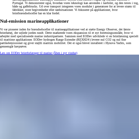
Portugal. Vi demonstrerer også, hvordan vores teknologi kan anvendes i lastbiler, og den testes i tog,
både og gaffeltrucks. Ud over transport integreres vores moduler i generatorer for at levere strøm til
fabrikker, store begivenheder eller nødsituationer. Vi fokuserer på applikationer, hvor
brintbrændselsceller har en klar fordel.
Nul-emission marineapplikationer
Vi var pionerer inden for brændselsceller til marineapplikationer ved at støtte Energy Observer, det første
brintfartøj, der sejlede jorden rundt. Dette markerede vores ekspansion til et nyt forretningsområde, hvor vi
arbejder med specialiserede marine industripartnere. Sammen med EODev udviklede vi en brintløsning specielt
til maritime applikationer. EODev hydrogen Range Extender (REXH2®) leverer nul CO2 og nul fine
partikelemissioner og giver støjfri maritim mobilitet. Det er også blevet installeret i Hynova Yachts, som
gennemgår havprøver.
Læs om EODev brintforlænger til marine
(Åben i nyt vindue)