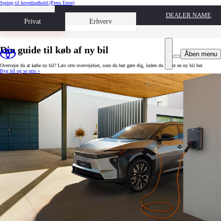
Spring til hovedindhold
(Press Enter)
DEALER NAME
Book prøvetur
Privat
Erhverv
Din guide til køb af ny bil
Åben menu
Overvejer du at købe ny bil? Læs otte overvejelser, som du bør gøre dig, inden du køber en ny bil her.
Byg bil og se pris »