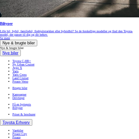
Biltyper
Lille bil, bybil, familiebil, firehjulstrækker eller hybridbil? Se de forskellige modeller og find den Toyota-
model, der passer til dig og dit behov.
Se mere
Nye & brugte biler
Nye & brugte biler
Nye biler
Toyota C-HR+
Ny Urban Cruiser
Aygo X
Yaris
Yaris Cross
Land Cruiser
Proace Verso
Brugte biler
Kampagner
Drivlinjer
Få en byttepris
Biltyper
Priser & brochurer
Toyota Erhverv
Varebiler
Proace City
Proace