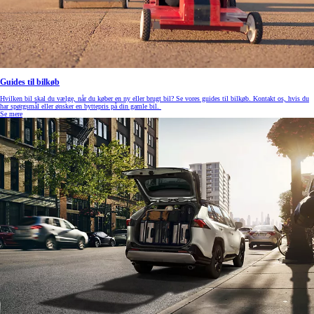
Guides til bilkøb
Hvilken bil skal du vælge, når du køber en ny eller brugt bil? Se vores guides til bilkøb. Kontakt os, hvis du
har spørgsmål eller ønsker en byttepris på din gamle bil.
Se mere