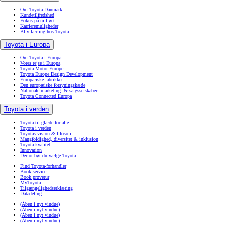
Om Toyota Danmark
Kundetilfredshed
Fokus på miljøet
Karrieremuligheder
Bliv lærling hos Toyota
Toyota i Europa
Om Toyota i Europa
Vores rejse i Europa
Toyota Motor Europe
Toyota Europe Design Development
Europæiske fabrikker
Den europæiske forsyningskæde
Nationale marketing- & salgsselskaber
Toyota Connected Europa
Toyota i verden
Toyota til glæde for alle
Toyota i verden
Toyotas vision & filosofi
Mangfoldighed, diversitet & inklusion
Toyota kvalitet
Innovation
Derfor bør du vælge Toyota
Find Toyota-forhandler
Book service
Book prøvetur
MyToyota
Tilgængelighedserklæring
Datadeling
(Åben i nyt vindue)
(Åben i nyt vindue)
(Åben i nyt vindue)
(Åben i nyt vindue)