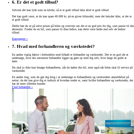
6. Er det et godt tilbud?
Selvom det kan lyde som en kliche, så er et godt tilbud ikke altid et godt tilbud.
Det kan godt være, at du kan spare 40.000 kr. på en given bilmodel, men det betyder ikke, at det er
et godt tilbud.
Derfor bør du se på selve prisen på bilen og overveje om det er en god pris for dig, som passer til din
økonomi. Finder du en bil, som passer til dine behov, kan dette være bedre end selv de bedste
tilbud.
Kampagner »
7. Hvad med forhandleren og værkstedet?
En anden vigtig faktor i forbindelse med bilkøb er forhandler og værkstedet. Det er en god ide at
undersøge, hvor din nærmeste forhandler ligger og gøre op med dig selv, hvor langt du gider at
køre.
Du skal jo ikke kun besøge forhandleren, når du køber din bil, men også når bilen skal til service på
værkstedet.
En anden ting, som du gør dig klog i at undersøge er forhandleren og værkstedets anmeldelser på
nettet, da det kan give dig et indtryk af hvordan stedet er, samt hvilke forhandlere og værksteder, der
har de mest tilfredse kunder.
Find forhandler »