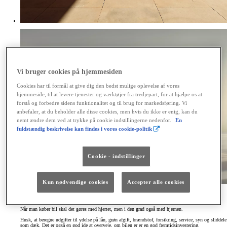
Vi bruger cookies på hjemmesiden
Cookies har til formål at give dig den bedst mulige oplevelse af vores
hjemmeside, til at levere tjenester og værktøjer fra tredjepart, for at hjælpe os at
forstå og forbedre sidens funktionalitet og til brug for markedsføring. Vi
anbefaler, at du beholder alle disse cookies, men hvis du ikke er enig, kan du
nemt ændre dem ved at trykke på cookie indstillingerne nedenfor.
En
fuldstændig beskrivelse kan findes i vores cookie-politik
Cookie - indstillinger
Kun nødvendige cookies
Accepter alle cookies
2. Hvordan ser økonomien ud?
Når man køber bil skal det gøres med hjertet, men i den grad også med hjernen.
Husk, at beregne udgifter til ydelse på lån, grøn afgift, brændstof, forsikring, service, syn og sliddele
som dæk. Det er også en god ide at overveje, om bilen er er en god fremtidsinvestering.