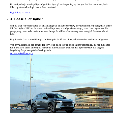
Du skal jo højst sandsynligt sælge bilen igen på et tidspunkt, og det gør det lidt nemmere, hvis
bilen og dens teknologi ikke er helt outdated.
Byg bil og se pris »
3. Lease eller købe?
Om du skal lease eller købe en bil afhænger af dit kørselsbehov, privatøkonomi og trang til at skifte
bil. Ved køb af bil kan du oftest forhandle prisen, tilvælge ekstraudstyr, som ikke begrænser din
pengepung, samt selv bestemme hvor længe du vil beholde den og hvor mange kilometer, du vil
køre.
Dog kan du ikke være sikker på, hvilken pris du får for bilen, når du en dag ønsker at sælge den.
Ved privatleasing er der garanti for service af bilen, der er oftere lavere udbetaling, du har mulighed
for at udskifte bilen ofte og du kender til dine samlede udgifter. Dit kørselsbehov har dog en
betydning for prisen på din leasingaftale.
Alt om privatleasing »