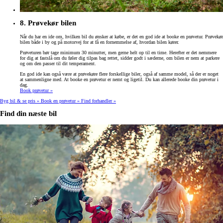
8. Prøvekør bilen
Når du har en ide om, hvilken bil du ønsker at købe, er det en god ide at booke en prøvetur. Prøvekør
bilen både i by og på motorvej for at få en fornemmelse af, hvordan bilen kører.
Prøveturen bør tage minimum 30 minutter, men gerne helt op til en time. Herefter er det nemmere
for dig at fastslå om du føler dig tilpas bag rettet, sidder godt i sæderne, om bilen er nem at parkere
og om den passer til dit temperament.
En god ide kan også være at prøvekøre flere forskellige biler, også af samme model, så der er noget
at sammenligne med. At booke en prøvetur er nemt og ligetil. Du kan allerede booke din prøvetur i
dag.
Book prøvetur »
Byg bil & se pris »
Book en prøvetur »
Find forhandler »
Find din næste bil