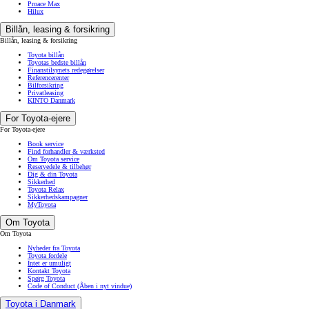
Proace Max
Hilux
Billån, leasing & forsikring
Billån, leasing & forsikring
Toyota billån
Toyotas bedste billån
Finanstilsynets redegørelser
Referencerenter
Bilforsikring
Privatleasing
KINTO Danmark
For Toyota-ejere
For Toyota-ejere
Book service
Find forhandler & værksted
Om Toyota service
Reservedele & tilbehør
Dig & din Toyota
Sikkerhed
Toyota Relax
Sikkerhedskampagner
MyToyota
Om Toyota
Om Toyota
Nyheder fra Toyota
Toyota fordele
Intet er umuligt
Kontakt Toyota
Spørg Toyota
Code of Conduct
(Åben i nyt vindue)
Toyota i Danmark