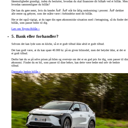
lånemuligheder grundigt, inden du beslutter, hvordan du skal finansiere dit bilkøb ved et billån. Men
hvordan sammenligner du billån?
Det kan du gøre nemt, hvis du kender ÅoP. ÅoP står for årlig omkostning i procent. ÅoP dækker
alle renter og gebyrer, som der måtte være i forbindelse med dit billån.
Her er det også vigtigt, at du tager din egen økonomiske situation med i betragtning, så du finder det
billån, som passer bedst til dig.
Læs om Toyota Billån »
5. Bank eller forhandler?
Selvom det kan lyde som en kliche, så er et godt tilbud ikke altid et godt tilbud.
Det kan godt være, at du kan spare 40.000 kr. på en given bilmodel, men det betyder ikke, at det er
et godt tilbud.
Derfor bør du se på selve prisen på bilen og overveje om det er en god pris for dig, som passer til din
økonomi. Finder du en bil, som passer til dine behov, kan dette være bedre end selv de bedste
tilbud.
Danmarks bedste billån »