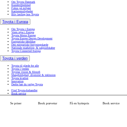
Om Toyota Danmark
Kundetilfredshed
Fokus på miljøet
Karrieremuligheder
Bliv lærling hos Toyota
Toyota i Europa
Om Toyota i Europa
Vores rejse i Europa
Toyota Motor Europe
Toyota Europe Design Development
Europæiske fabrikker
Den europæiske forsyningskæde
Nationale marketing- & salgsselskaber
Toyota Connected Europa
Toyota i verden
Toyota til glæde for alle
Toyota i verden
Toyotas vision & filosofi
Mangfoldighed, diversitet & inklusion
Toyota kvalitet
Innovation
Derfor bør du vælge Toyota
Find Toyota-forhandler
Book service
Book prøvetur
MyToyota
Tilgængelighedserklæring
Se priser
Book prøvetur
Få en byttepris
Book service
Datadeling
(Åben i nyt vindue)
(Åben i nyt vindue)
(Åben i nyt vindue)
(Åben i nyt vindue)