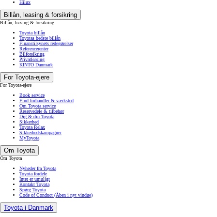
Hilux
Billån, leasing & forsikring
Billån, leasing & forsikring
Toyota billån
Toyotas bedste billån
Finanstilsynets redegørelser
Referencerenter
Bilforsikring
Privatleasing
KINTO Danmark
For Toyota-ejere
For Toyota-ejere
Book service
Find forhandler & værksted
Om Toyota service
Reservedele & tilbehør
Dig & din Toyota
Sikkerhed
Toyota Relax
Sikkerhedskampagner
MyToyota
Om Toyota
Om Toyota
Nyheder fra Toyota
Toyota fordele
Intet er umuligt
Kontakt Toyota
Spørg Toyota
Code of Conduct
(Åben i nyt vindue)
Toyota i Danmark