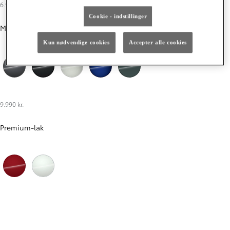
6.990 kr.
Cookie - indstillinger
Metallak
Kun nødvendige cookies
Accepter alle cookies
Ash Grey
Night Sky Black
Shimmering Silver
Juniper Blue
Forest Green
9.990 kr.
Premium-lak
Flame Red
Platinum Pearl White