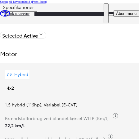
Spring til hovedindhold
(Press Enter)
Specifikationer
Pris opdateret Prisen er 269.990 kr.
DEALER NAME
Åben menu
Book prøvetur
Tilbage til modelsiden
Selected
Active
Motor
Hybrid
4x2
1.5 hybrid (116hp)
,
Variabel (E-CVT)
Brændsto
Brændstofforbrug ved blandet kørsel WLTP (Km/l)
22,2 km/l
Brændstofi