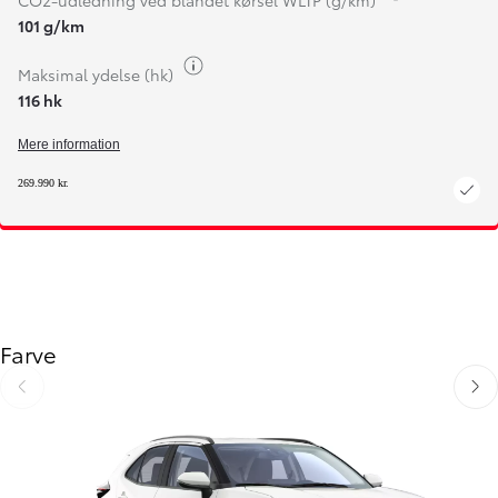
CO2-udledning ved blandet kørsel WLTP (g/km)
101 g/km
Brændstofinfo
Maksimal ydelse (hk)
116 hk
Mere information
269.990 kr.
Farve
Gå til forrige
Gå ti