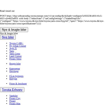
Read timed out
POST https://dxp-webcarconfig.toyota-europe.com/v1/car-config/dk/da?path=configure/5c933238-df10-41c5-
b921-a2e4d25ef931 with body {"reduxState":{"carConfigSettings":{"loadedStepUrls":
{"configure":"https://www.toyota.dk/nye-biler/toyota-yaris-cross/byg-bil","specs":"https://www.toyota.dk/nye-
biler/toyota-yaris-cross/specifikationer"}}}}
Nye & brugte biler
Nye & brugte biler
Nye biler
Toyota C-HR+
Ny Urban Cruiser
Aygo X
Yaris
Yaris Cross
Land Cruiser
Proace Verso
Brugte biler
Kampagner
Drivlinjer
Få en byttepris
Biltyper
Priser & brochurer
Toyota Erhverv
Varebiler
Proace City
Proace
Proace Max