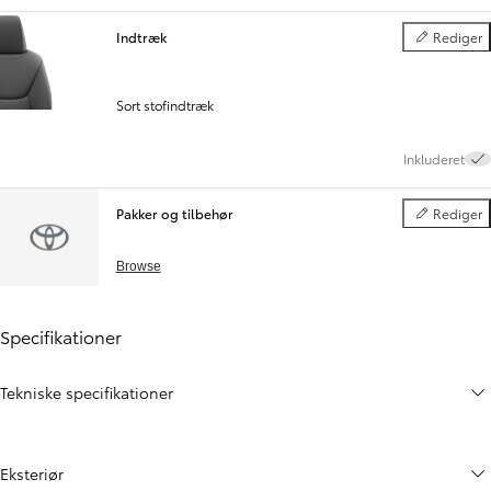
Indtræk
Rediger
Indtræk
Sort stofindtræk
Inkluderet
Pakker og tilbehør
Rediger
Pakker og til
Browse
Specifikationer
Tekniske specifikationer
Eksteriør