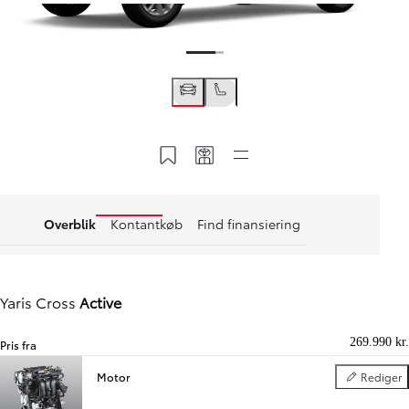
Gem i MyToyota
Del min kode
Kviklinks
Overblik
Kontantkøb
Find finansiering
Yaris Cross
Active
269.990 kr.
Pris fra
Motor
Rediger
Motor