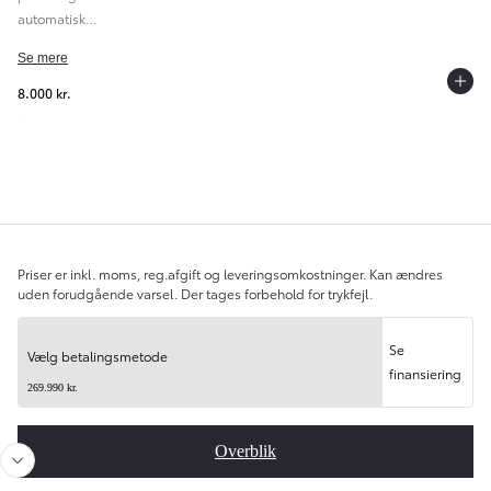
automatisk
nødbremse, for
Se mere
8.000 kr.
Overblik
Priser er inkl. moms, reg.afgift og leveringsomkostninger. Kan ændres
uden forudgående varsel. Der tages forbehold for trykfejl.
Gå til forrige
Gå ti
Se
Vælg betalingsmetode
finansiering
269.990 kr.
Overblik