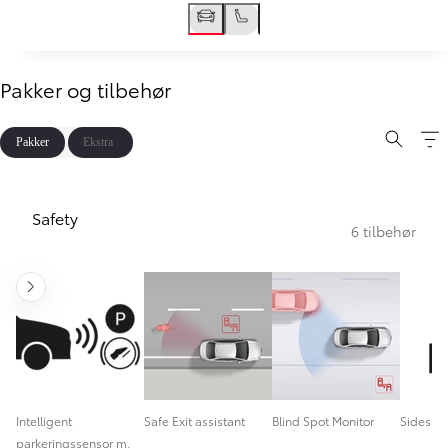
Pakker og tilbehør
Pakker
Ekstra
Safety
6 tilbehør
Gå til næste
Intelligent
Safe Exit assistant
Blind Spot Monitor
Sidespej
parkeringssensor m.