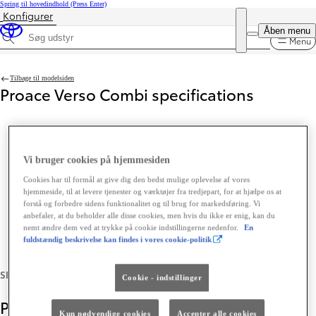
Spring til hovedindhold
(Press Enter)
Konfigurer
Pris opdateret Prisen er 476.890 kr.
DEALER NAME
Åben menu
Book prøvetur
Menu
Søg udstyr
Tilbage til modelsiden
Proace Verso Combi specifications
Vi bruger cookies på hjemmesiden
Cookies har til formål at give dig den bedst mulige oplevelse af vores
hjemmeside, til at levere tjenester og værktøjer fra tredjepart, for at hjælpe os at
forstå og forbedre sidens funktionalitet og til brug for markedsføring. Vi
anbefaler, at du beholder alle disse cookies, men hvis du ikke er enig, kan du
nemt ændre dem ved at trykke på cookie indstillingerne nedenfor.
En
fuldstændig beskrivelse kan findes i vores cookie-politik
Cookie - indstillinger
Kun nødvendige cookies
Accepter alle cookies