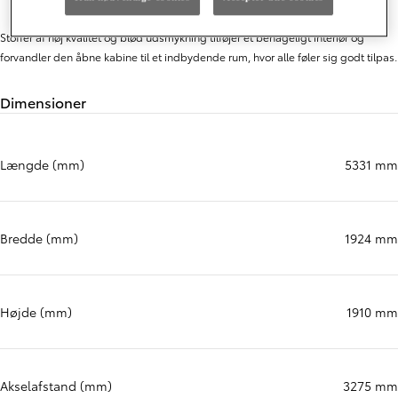
SPECS
Plads og bagagerum
Stoffer af høj kvalitet og blød udsmykning tilføjer et behageligt interiør og
forvandler den åbne kabine til et indbydende rum, hvor alle føler sig godt tilpas.
Dimensioner
Længde (mm)
5331 mm
Bredde (mm)
1924 mm
Højde (mm)
1910 mm