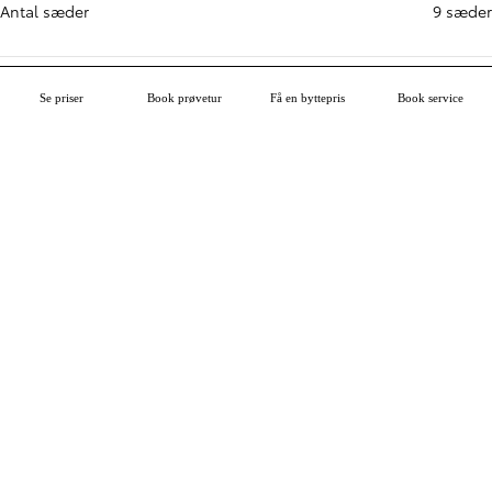
Indvendig længde (mm)
3511 mm
Se priser
Book prøvetur
Få en byttepris
Book service
Antal sæder
9 sæder
Lasteevne
Bagagerum, længde (mm)
9588 mm
Bagagerum, max bredde (mm)
1618 mm
Electric Engine