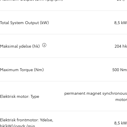
Total System Output (kW)
8,5 kW
Mere info om
Maksimal ydelse (hk)
204 hk
Maximum Torque (Nm)
500 Nm
permanent magnet synchronous
Elektrisk motor: Type
motor
Elektrisk frontmotor: Ydelse,
8,5 kW
hk(kW)/omdr./min.