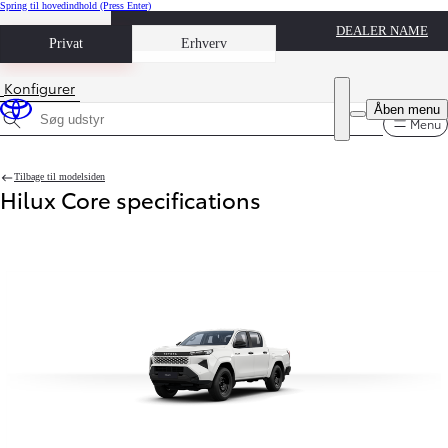
Spring til hovedindhold
(Press Enter)
DEALER NAME
Book prøvetur
Privat
Erhverv
Konfigurer
Pris opdateret Prisen er Fra 369.900 kr. (ekskl. moms)
Åben menu
Menu
Søg udstyr
Tilbage til modelsiden
Hilux Core specifications