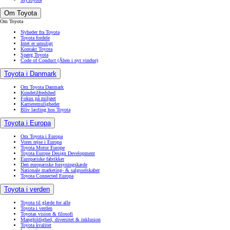
Om Toyota
Om Toyota
Nyheder fra Toyota
Toyota fordele
Intet er umuligt
Kontakt Toyota
Spørg Toyota
Code of Conduct
(Åben i nyt vindue)
Toyota i Danmark
Om Toyota Danmark
Kundetilfredshed
Fokus på miljøet
Karrieremuligheder
Bliv lærling hos Toyota
Toyota i Europa
Om Toyota i Europa
Vores rejse i Europa
Toyota Motor Europe
Toyota Europe Design Development
Europæiske fabrikker
Den europæiske forsyningskæde
Nationale marketing- & salgsselskaber
Toyota Connected Europa
Toyota i verden
Toyota til glæde for alle
Toyota i verden
Toyotas vision & filosofi
Mangfoldighed, diversitet & inklusion
Toyota kvalitet