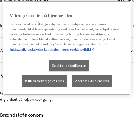
Indvendig bredde (mm)
1438 mm
Vi bruger cookies på hjemmesiden
Cookies har til formål at give dig den bedst mulige oplevelse af vores
Indvendig længde (mm)
1676 mm
hjemmeside, til at levere tjenester og værktøjer fra tredjepart, for at hjælpe os at
forstå og forbedre sidens funktionalitet og til brug for markedsføring. Vi
anbefaler, at du beholder alle disse cookies, men hvis du ikke er enig, kan du
nemt ændre dem ved at trykke på cookie indstillingerne nedenfor.
En
Antal sæder
5 sæder
fuldstændig beskrivelse kan findes i vores cookie-politik
Cookie - indstillinger
Motor
Kun nødvendige cookies
Accepter alle cookies
Kør med god samvittighed i en bil, drevet af en højtydende motor, der hjælper
dig sikkert på rejsen hver gang.
Brændstoføkonomi