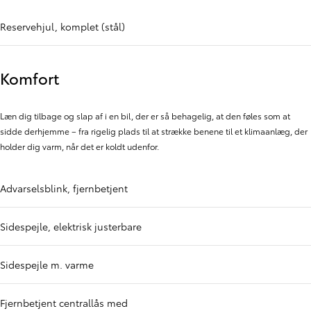
Reservehjul, komplet (stål)
Komfort
Læn dig tilbage og slap af i en bil, der er så behagelig, at den føles som at
sidde derhjemme – fra rigelig plads til at strække benene til et klimaanlæg, der
holder dig varm, når det er koldt udenfor.
Advarselsblink, fjernbetjent
Sidespejle, elektrisk justerbare
Sidespejle m. varme
Fjernbetjent centrallås med