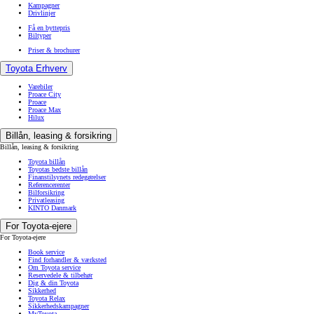
Kampagner
Drivlinjer
Få en byttepris
Biltyper
Priser & brochurer
Toyota Erhverv
Varebiler
Proace City
Proace
Proace Max
Hilux
Billån, leasing & forsikring
Billån, leasing & forsikring
Toyota billån
Toyotas bedste billån
Finanstilsynets redegørelser
Referencerenter
Bilforsikring
Privatleasing
KINTO Danmark
For Toyota-ejere
For Toyota-ejere
Book service
Find forhandler & værksted
Om Toyota service
Reservedele & tilbehør
Dig & din Toyota
Sikkerhed
Toyota Relax
Sikkerhedskampagner
MyToyota