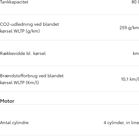
Tankkapacitet
80 l
CO2-udledning ved blandet
259 g/km
kørsel WLTP (g/km)
Rækkevidde bl. kørsel
km
Brændstofforbrug ved blandet
10,1 km/l
kørsel WLTP (Km/l)
Motor
Antal cylindre
4 cylinder, in line