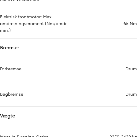
Elektrisk frontmotor: Max.
omdrejningsmoment (Nm/omdr.
65 Nm
min.)
Bremser
Forbremse
Drum
Bagbremse
Drum
Vægte
Mass In Running Order
2250-2420 kg