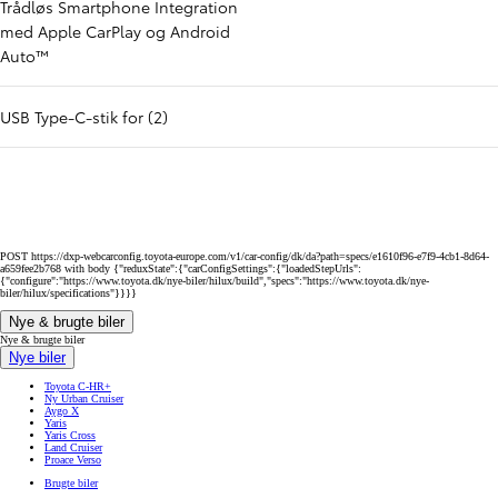
Trådløs Smartphone Integration
med Apple CarPlay og Android
Auto™
USB Type-C-stik for (2)
POST https://dxp-webcarconfig.toyota-europe.com/v1/car-config/dk/da?path=specs/e1610f96-e7f9-4cb1-8d64-
a659fee2b768 with body {"reduxState":{"carConfigSettings":{"loadedStepUrls":
{"configure":"https://www.toyota.dk/nye-biler/hilux/build","specs":"https://www.toyota.dk/nye-
biler/hilux/specifications"}}}}
Nye & brugte biler
Nye & brugte biler
Nye biler
Toyota C-HR+
Ny Urban Cruiser
Aygo X
Yaris
Yaris Cross
Land Cruiser
Proace Verso
Brugte biler