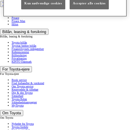
Kun nødvendige cookies
Accepter alle cookies
Toyota Erhverv
Varebiler
Proace City
Proace
Proace Max
Hilux
Billån, leasing & forsikring
Billån, leasing & forsikring
Toyota billån
Toyotas bedste billån
Finanstilsynets redegørelser
Referencerenter
Bilforsikring
Privatleasing
KINTO Danmark
For Toyota-ejere
For Toyota-ejere
Book service
Find forhandler & værksted
Om Toyota service
Reservedele & tilbehør
Dig & din Toyota
Sikkerhed
Toyota Relax
Sikkerhedskampagner
MyToyota
Om Toyota
Om Toyota
Nyheder fra Toyota
Toyota fordele