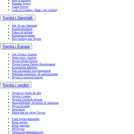
Intet er umuligt
Kontakt Toyota
Spørg Toyota
Code of Conduct
(Åben i nyt vindue)
Toyota i Danmark
Om Toyota Danmark
Kundetilfredshed
Fokus på miljøet
Karrieremuligheder
Bliv lærling hos Toyota
Toyota i Europa
Om Toyota i Europa
Vores rejse i Europa
Toyota Motor Europe
Toyota Europe Design Development
Europæiske fabrikker
Den europæiske forsyningskæde
Nationale marketing- & salgsselskaber
Toyota Connected Europa
Toyota i verden
Toyota til glæde for alle
Toyota i verden
Toyotas vision & filosofi
Mangfoldighed, diversitet & inklusion
Toyota kvalitet
Innovation
Derfor bør du vælge Toyota
Find Toyota-forhandler
Book service
Book prøvetur
MyToyota
Tilgængelighedserklæring