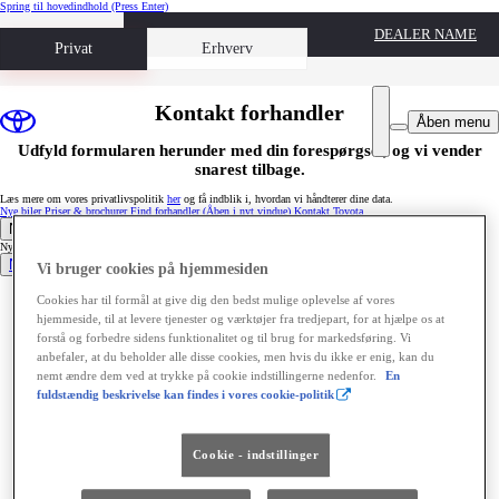
Spring til hovedindhold
(Press Enter)
DEALER NAME
Book prøvetur
Privat
Erhverv
Kontakt forhandler
Åben menu
Udfyld formularen herunder med din forespørgsel, og vi vender
snarest tilbage.
Læs mere om vores privatlivspolitik
her
og få indblik i, hvordan vi håndterer dine data.
Nye biler
Priser & brochurer
Find forhandler
(Åben i nyt vindue)
Kontakt Toyota
Nye & brugte biler
Nye & brugte biler
Nye biler
Vi bruger cookies på hjemmesiden
Toyota C-HR+
Cookies har til formål at give dig den bedst mulige oplevelse af vores
Ny Urban Cruiser
Aygo X
hjemmeside, til at levere tjenester og værktøjer fra tredjepart, for at hjælpe os at
Yaris
forstå og forbedre sidens funktionalitet og til brug for markedsføring. Vi
Yaris Cross
Land Cruiser
anbefaler, at du beholder alle disse cookies, men hvis du ikke er enig, kan du
Proace Verso
nemt ændre dem ved at trykke på cookie indstillingerne nedenfor.
En
Brugte biler
fuldstændig beskrivelse kan findes i vores cookie-politik
Kampagner
Drivlinjer
Få en byttepris
Cookie - indstillinger
Biltyper
Priser & brochurer