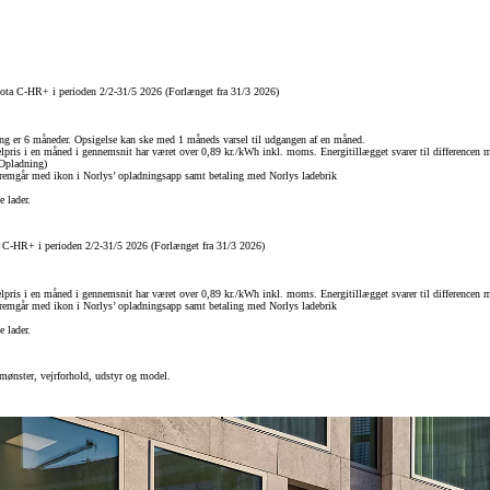
ota C-HR+ i perioden 2/2-31/5 2026 (Forlænget fra 31/3 2026)
ing er 6 måneder. Opsigelse kan ske med 1 måneds varsel til udgangen af en måned.
lpris i en måned i gennemsnit har været over 0,89 kr./kWh inkl. moms. Energitillægget svarer til differencen 
 Opladning)
t fremgår med ikon i Norlys’ opladningsapp samt betaling med Norlys ladebrik
 lader.
 C-HR+ i perioden 2/2-31/5 2026 (Forlænget fra 31/3 2026)
lpris i en måned i gennemsnit har været over 0,89 kr./kWh inkl. moms. Energitillægget svarer til differencen 
t fremgår med ikon i Norlys’ opladningsapp samt betaling med Norlys ladebrik
 lader.
mønster, vejrforhold, udstyr og model.