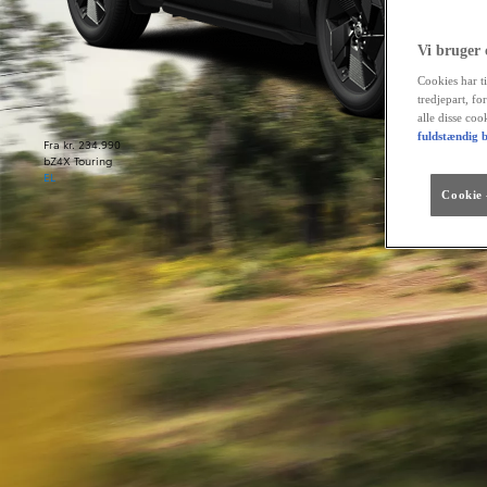
Vi bruger
Cookies har ti
tredjepart, fo
alle disse co
fuldstændig b
Fra kr. 234.990
bZ4X Touring
EL
Cookie -