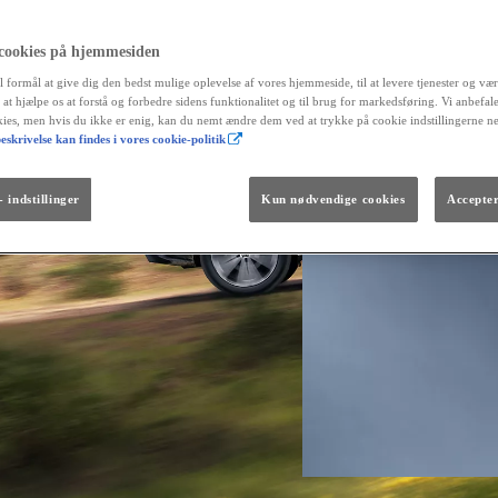
 cookies på hjemmesiden
l formål at give dig den bedst mulige oplevelse af vores hjemmeside, til at levere tjenester og vær
r at hjælpe os at forstå og forbedre sidens funktionalitet og til brug for markedsføring. Vi anbefal
okies, men hvis du ikke er enig, kan du nemt ændre dem ved at trykke på cookie indstillingerne n
eskrivelse kan findes i vores cookie-politik
Fra kr. 299.990
Den nye GR GT
The soul lives on.
 indstillinger
Kun nødvendige cookies
Accepter