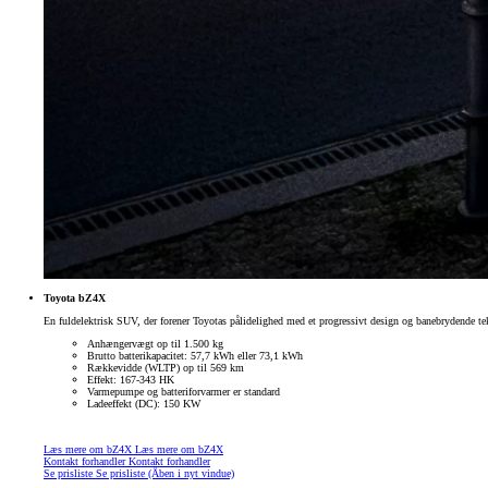
Toyota bZ4X
En fuldelektrisk SUV, der forener Toyotas pålidelighed med et progressivt design og banebrydende tek
Anhængervægt op til 1.500 kg
Brutto batterikapacitet: 57,7 kWh eller 73,1 kWh
Rækkevidde (WLTP) op til 569 km
Effekt: 167-343 HK
Varmepumpe og batteriforvarmer er standard
Ladeeffekt (DC): 150 KW
Læs mere om bZ4X
Læs mere om bZ4X
Kontakt forhandler
Kontakt forhandler
Se prisliste
Se prisliste
(Åben i nyt vindue)