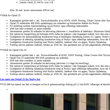
Samlet værdi 25.164 kr. over 3 år.
Efter 36 mdr. koster abonnement 699 kr./md.
*Vilkår for Oplad 25:
Kampagnen gælder køb v. aut. Toyota-forhandler af ny bZ4X, bZ4X Touring, Urban Cruiser eller Toy
Oplad 25 indeholder 400 kWh opladningen om måneden og forudsætter elaftale fra Norlys
Fri fordeling mellem hjemmeladning og på Norlys’ egne offentlige ladestandere
kWh kan ikke overføres til andre måneder
Abonnement gælder 36 måneder fra aktivering (aktiveres v. installation af ladeboks). Minimum bind
Der opkræves energitillæg på forbrugte kWh inden for pakken i den forgangne måned, hvis den rene e
Godtgørelse for hjemmeladning forudsætter brug af Intelligent Opladning (sættes til i appen, Norlys
Godtgørelse af offentlig opladning forudsætter brug af Norlys’ egne offentlige ladestandere, hvor de
Godtgørelse forudsætter betaling med Norlys ladebrik, ladekort eller via appen, Norlys Opladning
Forbrug udover pakkens indhold, betales pr. kWh iht. den gældende pris på den pågældende offentlige
**Vilkår for Oplad Ude 25:
Kampagnen gælder køb v. aut. Toyota-forhandler af bZ4X, bZ4X Touring, Urban Cruiser eller Toyota
Oplad Ude 25 indeholder 400 kWh opladning om måneden
kWh kan ikke overføres til andre måneder
Abonnement gælder 36 måneder fra aktivering (aktiveres 1-3 dage fra bestilling).
Der opkræves energitillæg på forbrugte kWh inden for pakken i den forgangne måned, hvis den rene e
Godtgørelse af offentlig opladning forudsætter brug af Norlys’ egne offentlige ladestandere, hvor de
Godtgørelse forudsætter betaling med Norlys ladebrik, ladekort eller via appen, Norlys Opladning
Forbrug udover pakkens indhold, betales pr. kWh iht. den gældende pris på den pågældende offentlige
Læs mere om Oplad 25 fra Norlys her
***25.000 km kørsel om året er beregnet ud fra et gennemsnitligt forbrug på 5,2 km/kWh. Afhænger af kørsels