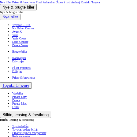
Nye biler
Priser & brochurer
Find forhandler
(Åben i nyt vindue)
Kontakt Toyota
Nye & brugte biler
Nye & brugte biler
Nye biler
Toyota C-HR+
Ny Urban Cruiser
Aygo X
Yaris
Yaris Cross
Land Cruiser
Proace Verso
Brugte biler
Kampagner
Drivlinjer
Få en byttepris
Biltyper
Priser & brochurer
Toyota Erhverv
Varebiler
Proace City
Proace
Proace Max
Hilux
Billån, leasing & forsikring
Billån, leasing & forsikring
Toyota billån
Toyotas bedste billån
Finanstilsynets redegørelser
Referencerenter