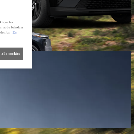
ktøjer fra
er, at du beholder
edenfor.
En
 alle cookies