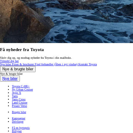
Få nyheder fra Toyota
Skriv dig op, og modtag nyheder fra Toyota i din mailboks.
Tilmeld dig her
Nye biler
Priser & brochurer
Find forhandler
(Åben i nyt vindue)
Kontakt Toyota
Nye & brugte biler
Nye & brugte biler
Nye biler
Toyota C-HR+
Ny Urban Cruiser
Aygo X
Yaris
Yaris Cross
Land Cruiser
Proace Verso
Brugte biler
Kampagner
Drivlinjer
Få en byttepris
Biltyper