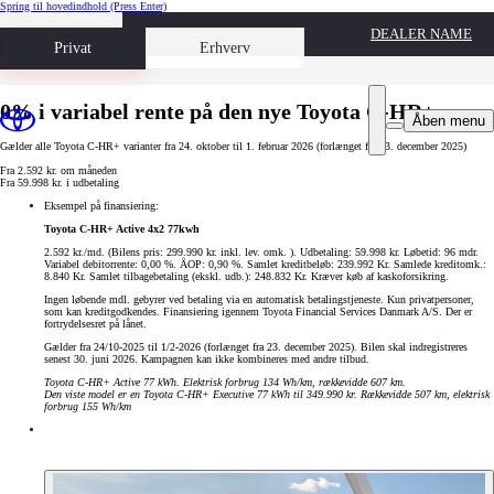
Spring til hovedindhold
(Press Enter)
DEALER NAME
Book prøvetur
Privat
Erhverv
0% i variabel rente på den nye Toyota C-HR+
Åben menu
Gælder alle Toyota C-HR+ varianter fra 24. oktober til 1. februar 2026 (forlænget fra 23. december 2025)
Fra 2.592 kr. om måneden
Fra 59.998 kr. i udbetaling
Eksempel på finansiering:
Toyota C-HR+ Active 4x2 77kwh
2.592 kr./md. (Bilens pris: 299.990 kr. inkl. lev. omk. ). Udbetaling: 59.998 kr. Løbetid: 96 mdr.
Variabel debitorrente: 0,00 %. ÅOP: 0,90 %. Samlet kreditbeløb: 239.992 Kr. Samlede kreditomk.:
8.840 Kr. Samlet tilbagebetaling (ekskl. udb.): 248.832 Kr. Kræver køb af kaskoforsikring.
Ingen løbende mdl. gebyrer ved betaling via en automatisk betalingstjeneste. Kun privatpersoner,
som kan kreditgodkendes. Finansiering igennem Toyota Financial Services Danmark A/S. Der er
fortrydelsesret på lånet.
Gælder fra 24/10-2025 til 1/2-2026 (forlænget fra 23. december 2025). Bilen skal indregistreres
senest 30. juni 2026. Kampagnen kan ikke kombineres med andre tilbud.
Toyota C-HR+ Active 77 kWh. Elektrisk forbrug 134 Wh/km, rækkevidde 607 km.
Den viste model er en Toyota C-HR+ Executive 77 kWh til 349.990 kr. Rækkevidde 507 km, elektrisk
forbrug 155 Wh/km