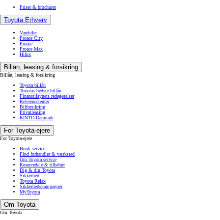
Priser & brochurer
Toyota Erhverv
Varebiler
Proace City
Proace
Proace Max
Hilux
Billån, leasing & forsikring
Billån, leasing & forsikring
Toyota billån
Toyotas bedste billån
Finanstilsynets redegørelser
Referencerenter
Bilforsikring
Privatleasing
KINTO Danmark
For Toyota-ejere
For Toyota-ejere
Book service
Find forhandler & værksted
Om Toyota service
Reservedele & tilbehør
Dig & din Toyota
Sikkerhed
Toyota Relax
Sikkerhedskampagner
MyToyota
Om Toyota
Om Toyota