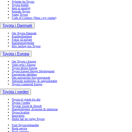
Nyheder fra Toyota
Toyota fordele
Intet er umuligt
Kontakt Toyota
Spørg Toyota
Code of Conduct
(Åben i nyt vindue)
Toyota i Danmark
Om Toyota Danmark
Kundetilfredshed
Fokus på miljøet
Karrieremuligheder
Bliv lærling hos Toyota
Toyota i Europa
Om Toyota i Europa
Vores rejse i Europa
Toyota Motor Europe
Toyota Europe Design Development
Europæiske fabrikker
Den europæiske forsyningskæde
Nationale marketing- & salgsselskaber
Toyota Connected Europa
Toyota i verden
Toyota til glæde for alle
Toyota i verden
Toyotas vision & filosofi
Mangfoldighed, diversitet & inklusion
Toyota kvalitet
Innovation
Derfor bør du vælge Toyota
Find Toyota-forhandler
Book service
Book prøvetur