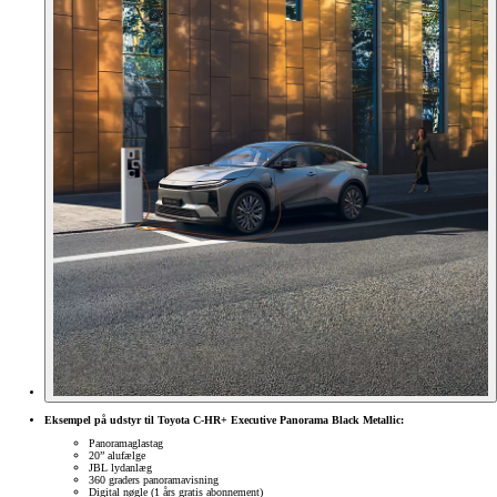
Eksempel på udstyr til Toyota C-HR+ Executive Panorama Black Metallic:
Panoramaglastag
20” alufælge
JBL lydanlæg
360 graders panoramavisning
Digital nøgle (1 års gratis abonnement)