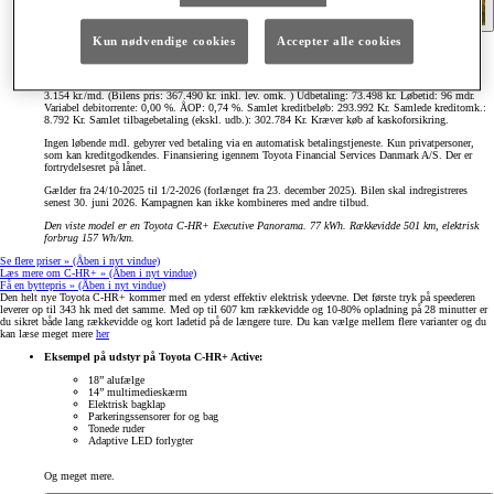
Kun nødvendige cookies
Accepter alle cookies
Eksempel på finansiering:
Toyota C-HR+ Executive Panorama Black Metallic
3.154 kr./md. (Bilens pris: 367.490 kr. inkl. lev. omk. ) Udbetaling: 73.498 kr. Løbetid: 96 mdr.
Variabel debitorrente: 0,00 %. ÅOP: 0,74 %. Samlet kreditbeløb: 293.992 Kr. Samlede kreditomk.:
8.792 Kr. Samlet tilbagebetaling (ekskl. udb.): 302.784 Kr. Kræver køb af kaskoforsikring.
Ingen løbende mdl. gebyrer ved betaling via en automatisk betalingstjeneste. Kun privatpersoner,
som kan kreditgodkendes. Finansiering igennem Toyota Financial Services Danmark A/S. Der er
fortrydelsesret på lånet.
Gælder fra 24/10-2025 til 1/2-2026 (forlænget fra 23. december 2025). Bilen skal indregistreres
senest 30. juni 2026. Kampagnen kan ikke kombineres med andre tilbud.
Den viste model er en Toyota C-HR+ Executive Panorama. 77 kWh. Rækkevidde 501 km, elektrisk
forbrug 157 Wh/km.
Se flere priser »
(Åben i nyt vindue)
Læs mere om C-HR+ »
(Åben i nyt vindue)
Få en byttepris »
(Åben i nyt vindue)
Den helt nye Toyota C-HR+ kommer med en yderst effektiv elektrisk ydeevne. Det første tryk på speederen
leverer op til 343 hk med det samme. Med op til 607 km rækkevidde og 10-80% opladning på 28 minutter er
du sikret både lang rækkevidde og kort ladetid på de længere ture. Du kan vælge mellem flere varianter og du
kan læse meget mere
her
Eksempel på udstyr på Toyota C-HR+ Active:
18” alufælge
14” multimedieskærm
Elektrisk bagklap
Parkeringssensorer for og bag
Tonede ruder
Adaptive LED forlygter
Og meget mere.