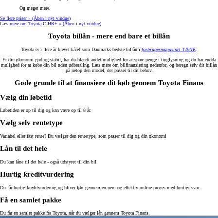
Og meget mere.
Se flere priser »
(Åben i nyt vindue)
Læs mere om Toyota C-HR+ »
(Åben i nyt vindue)
Toyota billån - mere end bare et billån
Toyota er i flere år blevet kåret som Danmarks bedste billån i
forbrugermagasinet TÆNK
.
Er din økonomi god og stabil, har du blandt andet mulighed for at spare penge i tinglysning og du har endda
mulighed for at købe din bil uden udbetaling. Læs mere om bilfinansiering nedenfor, og beregn selv dit billån
på netop den model, der passer til dit behov.
Gode grunde til at finansiere dit køb gennem Toyota Finans
Vælg din løbetid
Løbetiden er op til dig og kan være op til 8 år.
Vælg selv rentetype
Variabel eller fast rente? Du vælger den rentetype, som passer til dig og din økonomi
Lån til det hele
Du kan låne til det hele - også udstyret til din bil.
Hurtig kreditvurdering
Du får hurtig kreditvurdering og bliver ført gennem en nem og effektiv online-proces med hurtigt svar.
Få en samlet pakke
Du får en samlet pakke fra Toyota, når du vælger lån gennem Toyota Finans.