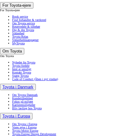
For Toyota-ejere
For Toyota-ejere
Book service
Find forhandler & værksted
Om Toyota service
Reservedele & tilbehør
Dig & din Toyota
Sikkerhed
Toyota Relax
Sikkerhedskampagner
MyToyota
Om Toyota
Om Toyota
Nyheder fra Toyota
Toyota fordele
Intet er umuligt
Kontakt Toyota
Spørg Toyota
Code of Conduct
(Åben i nyt vindue)
Toyota i Danmark
Om Toyota Danmark
Kundetilfredshed
Fokus på miljøet
Karrieremuligheder
Bliv lærling hos Toyota
Toyota i Europa
Om Toyota i Europa
Vores rejse i Europa
Toyota Motor Europe
Toyota Europe Design Development