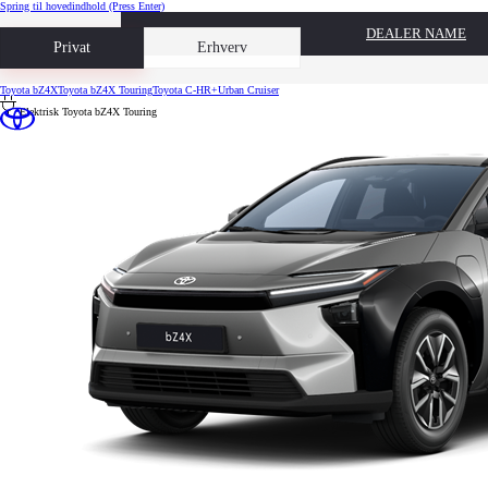
Spring til hovedindhold
(Press Enter)
DEALER NAME
Book prøvetur
Privat
Erhverv
Toyota bZ4X
Toyota bZ4X Touring
Toyota C-HR+
Urban Cruiser
Elektrisk
Toyota bZ4X Touring