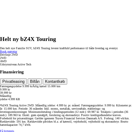
Helt ny bZ4X Touring
Den helt nye Familie SUV, bZ4X Touring leverer kraftfuld performance til både hverdag og eventyr.
Book prøvetur
Drivlinje
2WD
2WD
AWD
Udstyrsniveau
Active Tech
Finansiering
Privatleasing
Billån
Kontantkøb
Førstegangsydelse
9.999 kr
Årlig kørsel
15.000 km
9.999 kr
39.999 kr
Månedlig
ydelse
4.999
KR
*bZ4X Touring Active 2WD: Månedlig ydelse: 4.999 kr. pr. måned. Førstegangsydelse: 9.999 kr. Kilometer pr.
år: 15.000 km. Periode: 36 måneder. Inkl. moms, metallak, serviceaftale, etablerings- og
leveringsomkostninger. Minimumsbetaling i bindingsperioden (12 mdr.): 69.987 kr. Totalpris i perioden (36
mdr.): 189.963 kr. Ekskl. grøn ejerafgift, forsikring og ekstraudstyr. Positiv kreditgodkendelse kræves.
Forbehold for prisændringer. Gælder igennem Toyota Financial Services Danmark A/S. Forbrug: 140 wh/km.
Rækkevidde: 591 km. Rækkevidde påvirkes bl.a. af kørestil, vejrforhold, vejforhold og ekstraudstyr. Brutto
batterikapacitet 74,7 kWh.
Få byttepris