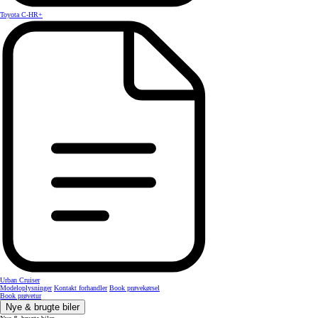
Toyota C-HR+
Urban Cruiser
Modeloplysninger
Kontakt forhandler
Book prøvekørsel
Book prøvetur
Nye & brugte biler