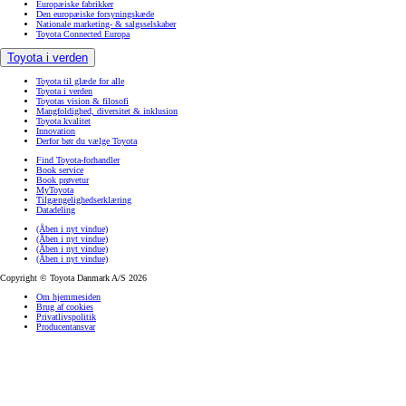
Europæiske fabrikker
Den europæiske forsyningskæde
Nationale marketing- & salgsselskaber
Toyota Connected Europa
Toyota i verden
Toyota til glæde for alle
Toyota i verden
Toyotas vision & filosofi
Mangfoldighed, diversitet & inklusion
Toyota kvalitet
Innovation
Derfor bør du vælge Toyota
Find Toyota-forhandler
Book service
Book prøvetur
MyToyota
Tilgængelighedserklæring
Datadeling
(Åben i nyt vindue)
(Åben i nyt vindue)
(Åben i nyt vindue)
(Åben i nyt vindue)
Copyright © Toyota Danmark A/S 2026
Om hjemmesiden
Brug af cookies
Privatlivspolitik
Producentansvar