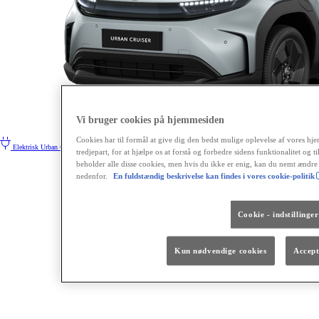
Vi bruger cookies på hjemmesiden
Cookies har til formål at give dig den bedst mulige oplevelse af vores hjem
Elektrisk
Urban Cruiser
tredjepart, for at hjælpe os at forstå og forbedre sidens funktionalitet og 
beholder alle disse cookies, men hvis du ikke er enig, kan du nemt ændre
nedenfor.
En fuldstændig beskrivelse kan findes i vores cookie-politik
Cookie - indstillinger
Kun nødvendige cookies
Accept