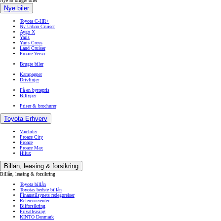
Nye & brugte biler
Nye biler
Toyota C-HR+
Ny Urban Cruiser
Aygo X
Yaris
Yaris Cross
Land Cruiser
Proace Verso
Brugte biler
Kampagner
Drivlinjer
Få en byttepris
Biltyper
Priser & brochurer
Toyota Erhverv
Varebiler
Proace City
Proace
Proace Max
Hilux
Billån, leasing & forsikring
Billån, leasing & forsikring
Toyota billån
Toyotas bedste billån
Finanstilsynets redegørelser
Referencerenter
Bilforsikring
Privatleasing
KINTO Danmark