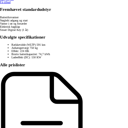
Få tilbud
Fremhævet standardudstyr
Batteriforvarmer
Nøglefri adgang og start
Varme i rat og forsæder
Elektrisk bagklap
Smart Digital Key (1 år)
Udvalgte specifikationer
Rækkevidde (WLTP) 591 km
Anhængervægt 750 kg
Effekt: 224 HK
Brutto batterikapacitet: 74,7 kWh
Ladeeffekt (DC): 150 KW
Alle prislister