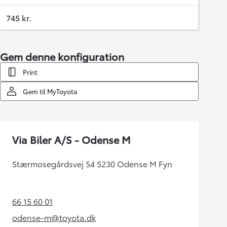
745 kr.
Gem denne konfiguration
Print
Gem til MyToyota
Via Biler A/S - Odense M
Stærmosegårdsvej 54 5230 Odense M Fyn
66 15 60 01
(Opens in new tab)
odense-m@toyota.dk
(Opens in new tab)