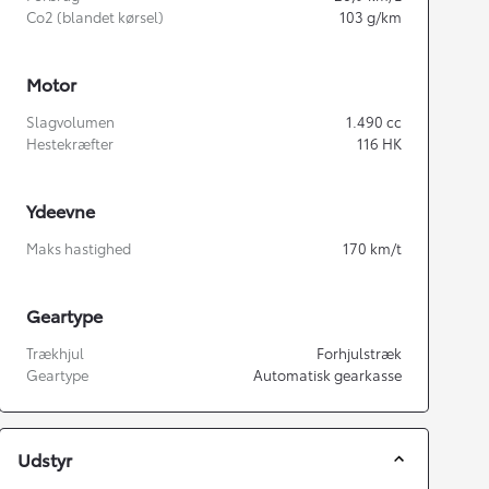
Co2 (blandet kørsel)
103
g/km
Motor
Slagvolumen
1.490
cc
Hestekræfter
116
HK
Ydeevne
Maks hastighed
170
km/t
Geartype
Trækhjul
Forhjulstræk
Geartype
Automatisk gearkasse
Udstyr