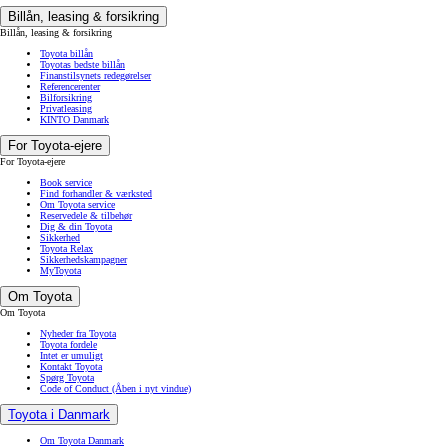
Billån, leasing & forsikring
Billån, leasing & forsikring
Toyota billån
Toyotas bedste billån
Finanstilsynets redegørelser
Referencerenter
Bilforsikring
Privatleasing
KINTO Danmark
For Toyota-ejere
For Toyota-ejere
Book service
Find forhandler & værksted
Om Toyota service
Reservedele & tilbehør
Dig & din Toyota
Sikkerhed
Toyota Relax
Sikkerhedskampagner
MyToyota
Om Toyota
Om Toyota
Nyheder fra Toyota
Toyota fordele
Intet er umuligt
Kontakt Toyota
Spørg Toyota
Code of Conduct
(Åben i nyt vindue)
Toyota i Danmark
Om Toyota Danmark