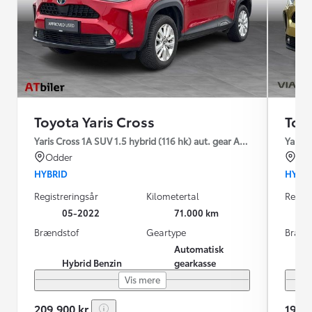
Toyota Yaris Cross
Toyo
Yaris Cross 1A SUV 1.5 hybrid (116 hk) aut. gear Active - Technolo
Yaris 
Odder
Årh
HYBRID
HYBR
Registreringsår
Kilometertal
Regist
05-2022
71.000 km
Brændstof
Geartype
Brænd
Automatisk
Hybrid Benzin
gearkasse
Vis mere
209.900 kr.
199.8