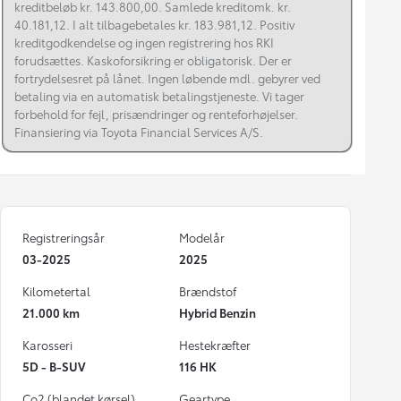
kreditbeløb kr. 143.800,00. Samlede kreditomk. kr.
40.181,12. I alt tilbagebetales kr. 183.981,12. Positiv
kreditgodkendelse og ingen registrering hos RKI
forudsættes. Kaskoforsikring er obligatorisk. Der er
fortrydelsesret på lånet. Ingen løbende mdl. gebyrer ved
betaling via en automatisk betalingstjeneste. Vi tager
forbehold for fejl, prisændringer og renteforhøjelser.
Finansiering via Toyota Financial Services A/S.
Registreringsår
Modelår
03-2025
2025
Kilometertal
Brændstof
21.000 km
Hybrid Benzin
Karosseri
Hestekræfter
5D - B-SUV
116 HK
Co2 (blandet kørsel)
Geartype