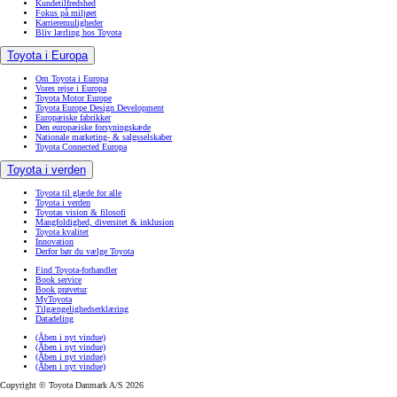
Kundetilfredshed
Fokus på miljøet
Karrieremuligheder
Bliv lærling hos Toyota
Toyota i Europa
Om Toyota i Europa
Vores rejse i Europa
Toyota Motor Europe
Toyota Europe Design Development
Europæiske fabrikker
Den europæiske forsyningskæde
Nationale marketing- & salgsselskaber
Toyota Connected Europa
Toyota i verden
Toyota til glæde for alle
Toyota i verden
Toyotas vision & filosofi
Mangfoldighed, diversitet & inklusion
Toyota kvalitet
Innovation
Derfor bør du vælge Toyota
Find Toyota-forhandler
Book service
Book prøvetur
MyToyota
Tilgængelighedserklæring
Datadeling
(Åben i nyt vindue)
(Åben i nyt vindue)
(Åben i nyt vindue)
(Åben i nyt vindue)
Copyright © Toyota Danmark A/S 2026