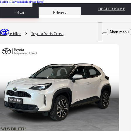
Spring til hovedindhold
(Press Enter)
DEALER NAME
Book prøvetur
Privat
Erhverv
Du er her
:
Åben menu
Brugte biler
Toyota Yaris Cross