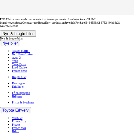
POST https://usc-webcomponents.toyota-europe.com/v1/used-stock-cars/dk/da?
brand=toyota&uscContext=used&uscEnv=production&vehicleForSaleId=64556fc2-3752-404d-9e2d-
6a72b6959990
Nye & brugte biler
Nye & brugte biler
Nye biler
Toyota C-HR+
Ny Urban Cruiser
Aygo X
Yaris
Yaris Cross
Land Cruiser
Proace Verso
Brugte biler
Kampagner
Drivlinjer
Få en byttepris
Biltyper
Priser & brochurer
Toyota Erhverv
Varebiler
Proace City
Proace
Proace Max
Hilux