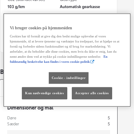
103 g/km
Automatisk gearkasse
Døre
Farve
5
089 - Platinum White Pearl
Vi bruger cookies på hjemmesiden
Grøn ejerafgift (årligt)
Cookies har til formål at give dig den bedst mulige oplevelse af vores
hjemmeside, til at levere tjenester og værktøjer fra tredjepart, for at hjælpe os at
1.400 kr.
forstå og forbedre sidens funktionalitet og til brug for markedsføring. Vi
anbefaler, at du beholder alle disse cookies, men hvis du ikke er enig, kan du
nemt ændre dem ved at trykke på cookie indstillingerne nedenfor.
En
fuldstændig beskrivelse kan findes i vores cookie-politik
Bildetaljer
Cookie - indstillinger
Specifikationer
Kun nødvendige cookies
Accepter alle cookies
Dimensioner og mål
Døre
5
Sæder
5