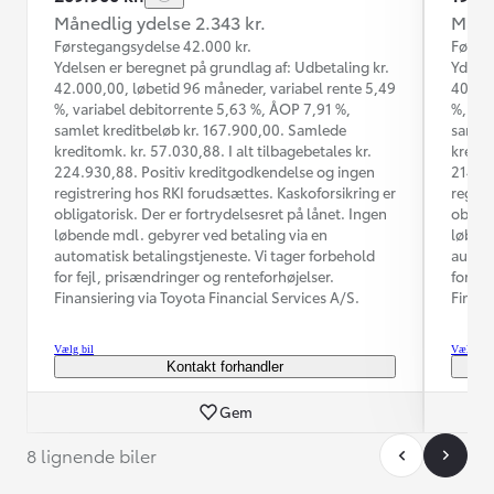
Månedlig ydelse 2.343 kr.
Måned
Førstegangsydelse 42.000 kr.
Første
Ydelsen er beregnet på grundlag af: Udbetaling kr.
Ydelse
42.000,00, løbetid 96 måneder, variabel rente 5,49
40.000
%, variabel debitorrente 5,63 %, ÅOP 7,91 %,
%, var
samlet kreditbeløb kr. 167.900,00. Samlede
samlet
kreditomk. kr. 57.030,88. I alt tilbagebetales kr.
kredit
224.930,88. Positiv kreditgodkendelse og ingen
214.78
registrering hos RKI forudsættes. Kaskoforsikring er
regist
obligatorisk. Der er fortrydelsesret på lånet. Ingen
obliga
løbende mdl. gebyrer ved betaling via en
løbend
automatisk betalingstjeneste. Vi tager forbehold
automa
for fejl, prisændringer og renteforhøjelser.
for fe
Finansiering via Toyota Financial Services A/S.
Finans
Vælg bil
Vælg bil
Kontakt forhandler
Gem
8 lignende biler