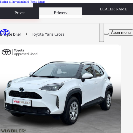
Spring til hovedindhold
(Press Enter)
DEALER NAME
Book prøvetur
Privat
Erhverv
Du er her
:
Åben menu
Brugte biler
Toyota Yaris Cross