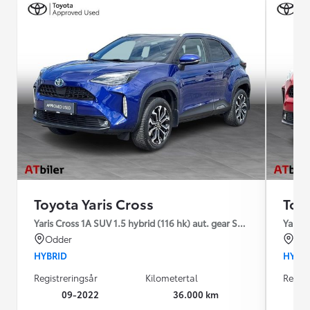
Toyota Yaris Cross
Toyo
Yaris Cross 1A SUV 1.5 hybrid (116 hk) aut. gear Style
Yaris 
Odder
Od
HYBRID
HYBR
Registreringsår
Kilometertal
Regist
09-2022
36.000 km