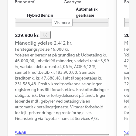
Brændstof
Geartype
Brænd
Automatisk
Hybrid Benzin
gearkasse
Vis mere
229.900 kr.
209.9
Månedlig ydelse 2.412 kr.
Måned
Førstegangsydelse 46.000 kr.
Første
Ydelsen er beregnet på grundlag af: Udbetaling kr.
Ydelse
46.000,00, løbetid 96 måneder, variabel rente 3,99
42.000
%, variabel debitorrente 4,06 %, ÅOP 6,12 %,
%, var
samlet kreditbeløb kr. 183.900,00. Samlede
samlet
kreditomk. kr. 47.688,48. I alt tilbagebetales kr.
kredit
231.588,48. Positiv kreditgodkendelse og ingen
224.93
registrering hos RKI forudsættes. Kaskoforsikring er
regist
obligatorisk. Der er fortrydelsesret på lånet. Ingen
obliga
løbende mdl. gebyrer ved betaling via en
løbend
automatisk betalingstjeneste. Vi tager forbehold
automa
for fejl, prisændringer og renteforhøjelser.
for fe
Finansiering via Toyota Financial Services A/S.
Finans
Vælg bil
Vælg bil