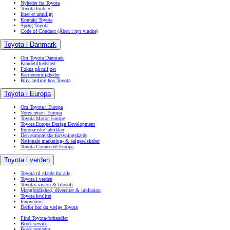
Nyheder fra Toyota
Toyota fordele
Intet er umuligt
Kontakt Toyota
Spørg Toyota
Code of Conduct
(Åben i nyt vindue)
Toyota i Danmark
Om Toyota Danmark
Kundetilfredshed
Fokus på miljøet
Karrieremuligheder
Bliv lærling hos Toyota
Toyota i Europa
Om Toyota i Europa
Vores rejse i Europa
Toyota Motor Europe
Toyota Europe Design Development
Europæiske fabrikker
Den europæiske forsyningskæde
Nationale marketing- & salgsselskaber
Toyota Connected Europa
Toyota i verden
Toyota til glæde for alle
Toyota i verden
Toyotas vision & filosofi
Mangfoldighed, diversitet & inklusion
Toyota kvalitet
Innovation
Derfor bør du vælge Toyota
Find Toyota-forhandler
Book service
Book prøvetur