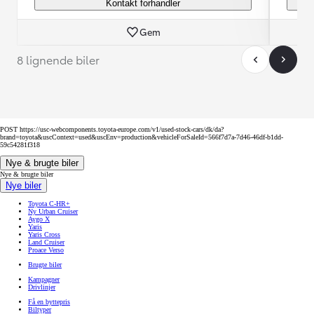
Kontakt forhandler
Gem
8 lignende biler
POST https://usc-webcomponents.toyota-europe.com/v1/used-stock-cars/dk/da?
brand=toyota&uscContext=used&uscEnv=production&vehicleForSaleId=566f7d7a-7d46-46df-b1dd-
59c54281f318
Nye & brugte biler
Nye & brugte biler
Nye biler
Toyota C-HR+
Ny Urban Cruiser
Aygo X
Yaris
Yaris Cross
Land Cruiser
Proace Verso
Brugte biler
Kampagner
Drivlinjer
Få en byttepris
Biltyper