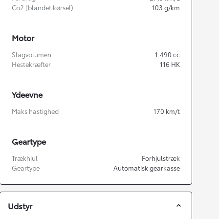
Co2 (blandet kørsel)
103
g/km
Motor
Slagvolumen
1.490
cc
Hestekræfter
116
HK
Ydeevne
Maks hastighed
170
km/t
Geartype
Trækhjul
Forhjulstræk
Geartype
Automatisk gearkasse
Udstyr