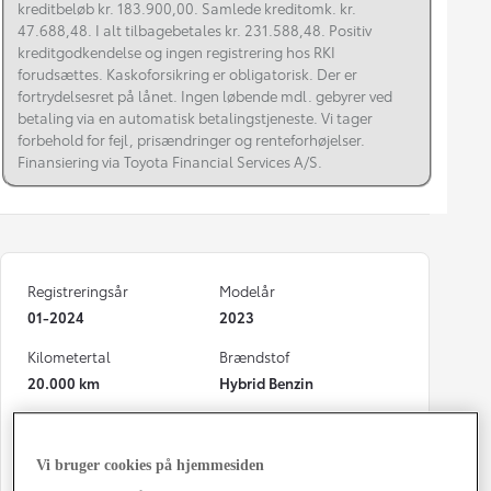
kreditbeløb kr. 183.900,00. Samlede kreditomk. kr.
47.688,48. I alt tilbagebetales kr. 231.588,48. Positiv
kreditgodkendelse og ingen registrering hos RKI
forudsættes. Kaskoforsikring er obligatorisk. Der er
fortrydelsesret på lånet. Ingen løbende mdl. gebyrer ved
betaling via en automatisk betalingstjeneste. Vi tager
forbehold for fejl, prisændringer og renteforhøjelser.
Finansiering via Toyota Financial Services A/S.
Registreringsår
Modelår
01-2024
2023
Kilometertal
Brændstof
20.000 km
Hybrid Benzin
Karosseri
Hestekræfter
5D - B-SUV
116 HK
Vi bruger cookies på hjemmesiden
Co2 (blandet kørsel)
Geartype