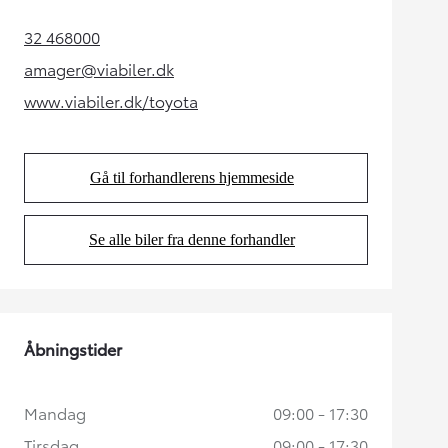
32 468000
(Opens in new tab)
amager@viabiler.dk
(Opens in new tab)
www.viabiler.dk/toyota
(Opens in new tab)
Gå til forhandlerens hjemmeside
(Opens in new tab)
Se alle biler fra denne forhandler
(Opens in new tab)
Åbningstider
Mandag
09:00 - 17:30
Tirsdag
09:00 - 17:30