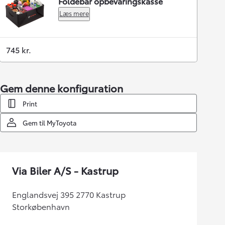
Foldebar opbevaringskasse
Læs mere
745 kr.
Gem denne konfiguration
Print
Gem til MyToyota
Via Biler A/S - Kastrup
Englandsvej 395 2770 Kastrup
Storkøbenhavn