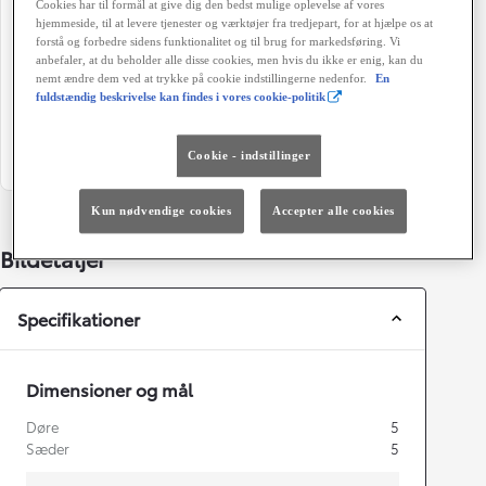
Cookies har til formål at give dig den bedst mulige oplevelse af vores
103 g/km
Automatisk gearkasse
hjemmeside, til at levere tjenester og værktøjer fra tredjepart, for at hjælpe os at
forstå og forbedre sidens funktionalitet og til brug for markedsføring. Vi
Døre
Farve
anbefaler, at du beholder alle disse cookies, men hvis du ikke er enig, kan du
nemt ændre dem ved at trykke på cookie indstillingerne nedenfor.
En
5
Hvid
fuldstændig beskrivelse kan findes i vores cookie-politik
Grøn ejerafgift (årligt)
1.400 kr.
Cookie - indstillinger
Kun nødvendige cookies
Accepter alle cookies
Bildetaljer
Specifikationer
Dimensioner og mål
Døre
5
Sæder
5