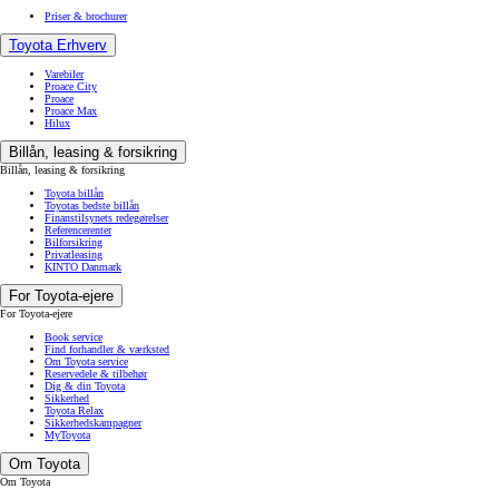
Priser & brochurer
Toyota Erhverv
Varebiler
Proace City
Proace
Proace Max
Hilux
Billån, leasing & forsikring
Billån, leasing & forsikring
Toyota billån
Toyotas bedste billån
Finanstilsynets redegørelser
Referencerenter
Bilforsikring
Privatleasing
KINTO Danmark
For Toyota-ejere
For Toyota-ejere
Book service
Find forhandler & værksted
Om Toyota service
Reservedele & tilbehør
Dig & din Toyota
Sikkerhed
Toyota Relax
Sikkerhedskampagner
MyToyota
Om Toyota
Om Toyota