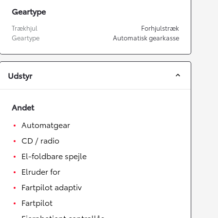
Geartype
Trækhjul
Forhjulstræk
Geartype
Automatisk gearkasse
Udstyr
Andet
Automatgear
CD / radio
El-foldbare spejle
Elruder for
Fartpilot adaptiv
Fartpilot
Fjernbetjent centrallås