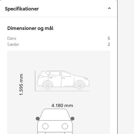
Specifikationer
Dimensioner og mål
Døre
5
Sæder
2
mm
1.595
Højt
Længde
4.180
mm