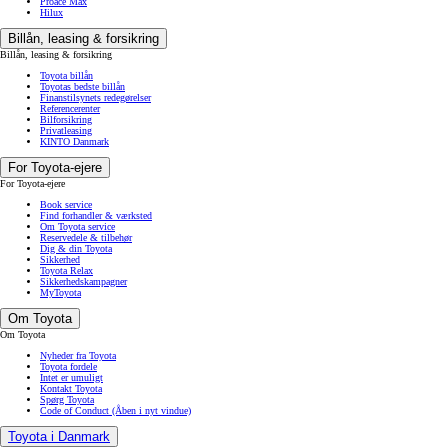
Proace Max
Hilux
Billån, leasing & forsikring
Billån, leasing & forsikring
Toyota billån
Toyotas bedste billån
Finanstilsynets redegørelser
Referencerenter
Bilforsikring
Privatleasing
KINTO Danmark
For Toyota-ejere
For Toyota-ejere
Book service
Find forhandler & værksted
Om Toyota service
Reservedele & tilbehør
Dig & din Toyota
Sikkerhed
Toyota Relax
Sikkerhedskampagner
MyToyota
Om Toyota
Om Toyota
Nyheder fra Toyota
Toyota fordele
Intet er umuligt
Kontakt Toyota
Spørg Toyota
Code of Conduct
(Åben i nyt vindue)
Toyota i Danmark