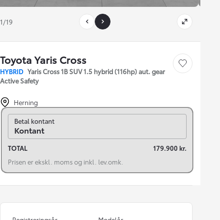
1/19
Toyota Yaris Cross
Gem bil
HYBRID
Yaris Cross 1B SUV 1.5 hybrid (116hp) aut. gear
Active Safety
Herning
Skift til finansiering
Betal kontant
Kontant
TOTAL
179.900 kr.
Prisen er ekskl. moms og inkl. lev.omk.
Registreringsår
Modelår