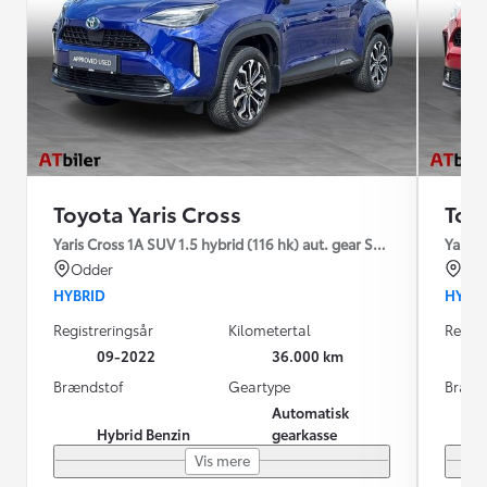
Toyota Yaris Cross
Toyo
Yaris Cross 1A SUV 1.5 hybrid (116 hk) aut. gear Style
Yaris 
Odder
Od
HYBRID
HYBR
Registreringsår
Kilometertal
Regist
09-2022
36.000 km
Brændstof
Geartype
Brænd
Automatisk
Hybrid Benzin
gearkasse
Vis mere