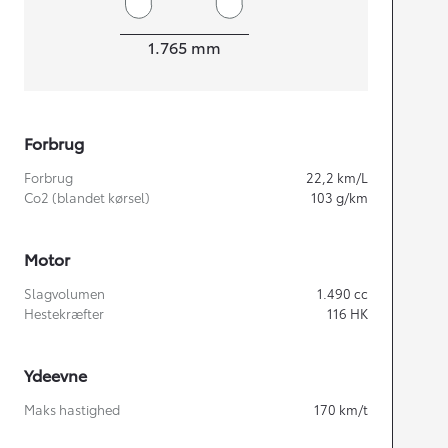
Bredde
1.765
mm
Forbrug
Forbrug
22,2
km/L
Co2 (blandet kørsel)
103
g/km
Motor
Slagvolumen
1.490
cc
Hestekræfter
116
HK
Ydeevne
Maks hastighed
170
km/t