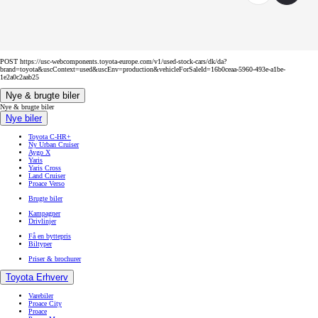
POST https://usc-webcomponents.toyota-europe.com/v1/used-stock-cars/dk/da?
brand=toyota&uscContext=used&uscEnv=production&vehicleForSaleId=16b0ceaa-5960-493e-a1be-
1e2a0c2aab25
Nye & brugte biler
Nye & brugte biler
Nye biler
Toyota C-HR+
Ny Urban Cruiser
Aygo X
Yaris
Yaris Cross
Land Cruiser
Proace Verso
Brugte biler
Kampagner
Drivlinjer
Få en byttepris
Biltyper
Priser & brochurer
Toyota Erhverv
Varebiler
Proace City
Proace