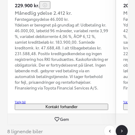
229.900 kr.
209.9
Månedlig ydelse 2.412 kr.
Måned
Førstegangsydelse 46.000 kr.
Første
Ydelsen er beregnet på grundlag af: Udbetaling kr.
Ydelse
46.000,00, løbetid 96 måneder, variabel rente 3,99
42.000
%, variabel debitorrente 4,06 %, ÅOP 6,12 %,
%, var
samlet kreditbeløb kr. 183.900,00. Samlede
samlet
kreditomk. kr. 47.688,48. I alt tilbagebetales kr.
kredit
231.588,48. Positiv kreditgodkendelse og ingen
224.93
registrering hos RKI forudsættes. Kaskoforsikring er
regist
obligatorisk. Der er fortrydelsesret på lånet. Ingen
obliga
løbende mdl. gebyrer ved betaling via en
løbend
automatisk betalingstjeneste. Vi tager forbehold
automa
for fejl, prisændringer og renteforhøjelser.
for fe
Finansiering via Toyota Financial Services A/S.
Finans
Vælg bil
Vælg bil
Kontakt forhandler
Gem
8 lignende biler