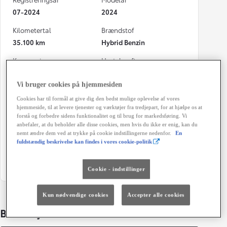
07-2024
2024
Kilometertal
Brændstof
35.100 km
Hybrid Benzin
Karosseri
Hestekræfter
5D - B-SUV
116 HK
Vi bruger cookies på hjemmesiden
Co2 (blandet kørsel)
Geartype
Cookies har til formål at give dig den bedst mulige oplevelse af vores
103 g/km
Automatisk gearkasse
hjemmeside, til at levere tjenester og værktøjer fra tredjepart, for at hjælpe os at
forstå og forbedre sidens funktionalitet og til brug for markedsføring. Vi
Døre
Farve
anbefaler, at du beholder alle disse cookies, men hvis du ikke er enig, kan du
5
Shimmering Silver
nemt ændre dem ved at trykke på cookie indstillingerne nedenfor.
En
fuldstændig beskrivelse kan findes i vores cookie-politik
Grøn ejerafgift (årligt)
1.260 kr.
Cookie - indstillinger
Kun nødvendige cookies
Accepter alle cookies
Bildetaljer