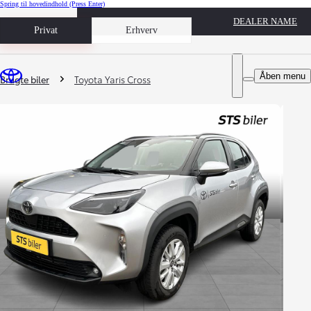
Spring til hovedindhold
(Press Enter)
DEALER NAME
Book prøvetur
Privat
Erhverv
Du er her
:
Åben menu
Brugte biler
Toyota Yaris Cross