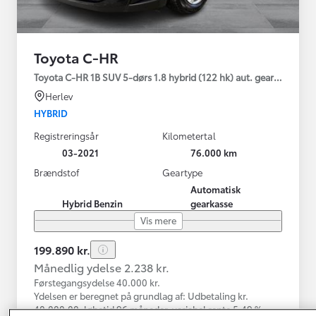
Toyota C-HR
Toyota C-HR 1B SUV 5-dørs 1.8 hybrid (122 hk) aut. gear C-LUB -
Herlev
HYBRID
Registreringsår
Kilometertal
03-2021
76.000 km
Brændstof
Geartype
Automatisk
Hybrid Benzin
gearkasse
Vis mere
199.890 kr.
Månedlig ydelse 2.238 kr.
Førstegangsydelse 40.000 kr.
Ydelsen er beregnet på grundlag af: Udbetaling kr.
40.000,00, løbetid 96 måneder, variabel rente 5,49 %,