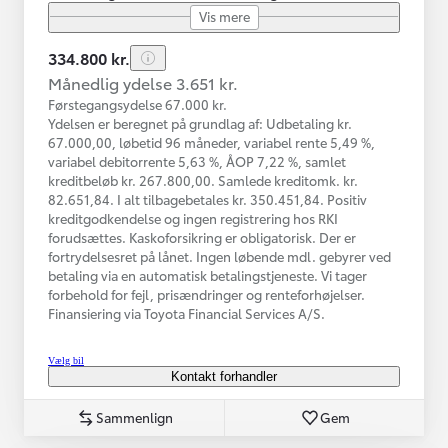
Vis mere
334.800 kr.
Månedlig ydelse 3.651 kr.
Førstegangsydelse 67.000 kr.
Ydelsen er beregnet på grundlag af: Udbetaling kr.
67.000,00, løbetid 96 måneder, variabel rente 5,49 %,
variabel debitorrente 5,63 %, ÅOP 7,22 %, samlet
kreditbeløb kr. 267.800,00. Samlede kreditomk. kr.
82.651,84. I alt tilbagebetales kr. 350.451,84. Positiv
kreditgodkendelse og ingen registrering hos RKI
forudsættes. Kaskoforsikring er obligatorisk. Der er
fortrydelsesret på lånet. Ingen løbende mdl. gebyrer ved
betaling via en automatisk betalingstjeneste. Vi tager
forbehold for fejl, prisændringer og renteforhøjelser.
Finansiering via Toyota Financial Services A/S.
Vælg bil
Kontakt forhandler
Sammenlign
Gem