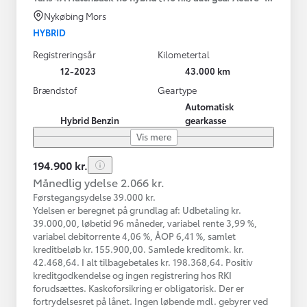
Nykøbing Mors
HYBRID
Registreringsår
Kilometertal
12-2023
43.000 km
Brændstof
Geartype
Automatisk
Hybrid Benzin
gearkasse
Vis mere
194.900 kr.
Månedlig ydelse 2.066 kr.
Førstegangsydelse 39.000 kr.
Ydelsen er beregnet på grundlag af: Udbetaling kr.
39.000,00, løbetid 96 måneder, variabel rente 3,99 %,
variabel debitorrente 4,06 %, ÅOP 6,41 %, samlet
kreditbeløb kr. 155.900,00. Samlede kreditomk. kr.
42.468,64. I alt tilbagebetales kr. 198.368,64. Positiv
kreditgodkendelse og ingen registrering hos RKI
forudsættes. Kaskoforsikring er obligatorisk. Der er
fortrydelsesret på lånet. Ingen løbende mdl. gebyrer ved