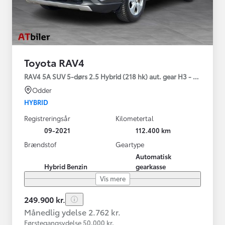
Toyota RAV4
RAV4 5A SUV 5-dørs 2.5 Hybrid (218 hk) aut. gear H3 - Comfort
Odder
HYBRID
Registreringsår
Kilometertal
09-2021
112.400 km
Brændstof
Geartype
Automatisk
Hybrid Benzin
gearkasse
Vis mere
249.900 kr.
Månedlig ydelse 2.762 kr.
Førstegangsydelse 50.000 kr.