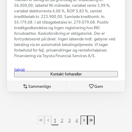
56.000,00, løbetid 96 måneder, variabel rente 3,99 %,
variabel debitorrente 4,06 %, ÅOP 5,83 %, samlet
kreditbeløb kr. 223.900,00. Samlede kreditomk. kr.
55.179,68. I alt tilbagebetales kr. 279.079,68. Positiv
kreditgodkendelse og ingen registrering hos RKI
forudsættes. Kaskoforsikring er obligatorisk. Der er
fortrydelsesret på lånet. Ingen løbende mdl. gebyrer ved
betaling via en automatisk betalingstjeneste. Vi tager
forbehold for fejl, prisændringer og renteforhøjelser.
Finansiering via Toyota Financial Services A/S.
Vælg bil
Kontakt forhandler
Sammenlign
Gem
1
2
3
4
First Page
Tidligere side
Næste side
Last Page