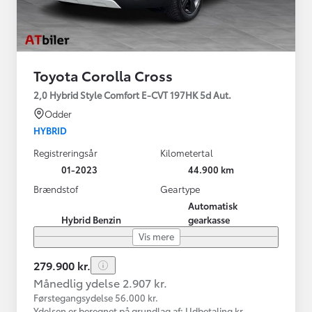
Toyota Corolla Cross
2,0 Hybrid Style Comfort E-CVT 197HK 5d Aut.
Odder
HYBRID
Registreringsår
Kilometertal
01-2023
44.900 km
Brændstof
Geartype
Automatisk
Hybrid Benzin
gearkasse
Vis mere
279.900 kr.
Månedlig ydelse 2.907 kr.
Førstegangsydelse 56.000 kr.
Ydelsen er beregnet på grundlag af: Udbetaling kr.