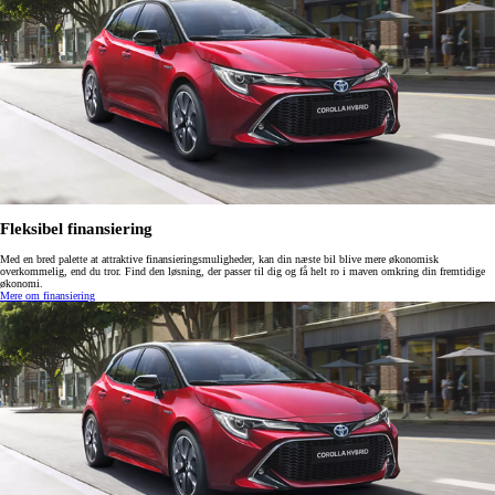
Fleksibel finansiering
Med en bred palette at attraktive finansieringsmuligheder, kan din næste bil blive mere økonomisk
overkommelig, end du tror. Find den løsning, der passer til dig og få helt ro i maven omkring din fremtidige
økonomi.
Mere om finansiering