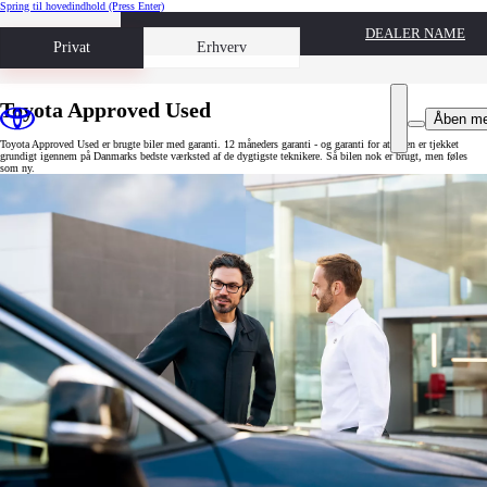
Spring til hovedindhold
(Press Enter)
DEALER NAME
Book prøvetur
Privat
Erhverv
Toyota Approved Used
Åben m
Toyota Approved Used er brugte biler med garanti. 12 måneders garanti - og garanti for at bilen er tjekket
grundigt igennem på Danmarks bedste værksted af de dygtigste teknikere. Så bilen nok er brugt, men føles
som ny.