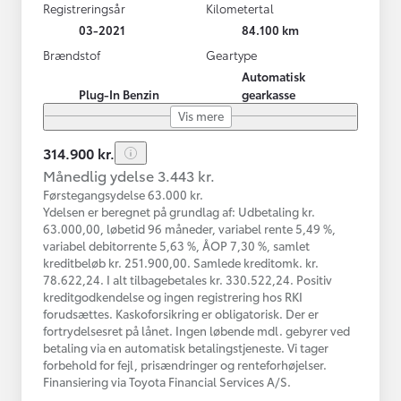
Registreringsår
Kilometertal
03-2021
84.100 km
Brændstof
Geartype
Automatisk
Plug-In Benzin
gearkasse
Vis mere
314.900 kr.
Månedlig ydelse 3.443 kr.
Førstegangsydelse 63.000 kr.
Ydelsen er beregnet på grundlag af: Udbetaling kr.
63.000,00, løbetid 96 måneder, variabel rente 5,49 %,
variabel debitorrente 5,63 %, ÅOP 7,30 %, samlet
kreditbeløb kr. 251.900,00. Samlede kreditomk. kr.
78.622,24. I alt tilbagebetales kr. 330.522,24. Positiv
kreditgodkendelse og ingen registrering hos RKI
forudsættes. Kaskoforsikring er obligatorisk. Der er
fortrydelsesret på lånet. Ingen løbende mdl. gebyrer ved
betaling via en automatisk betalingstjeneste. Vi tager
forbehold for fejl, prisændringer og renteforhøjelser.
Finansiering via Toyota Financial Services A/S.