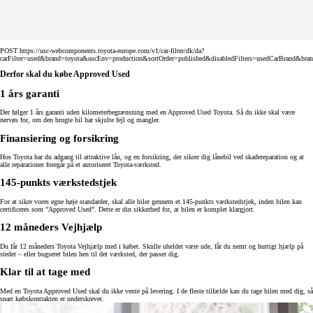
POST https://usc-webcomponents.toyota-europe.com/v1/car-filter/dk/da?
carFilter=used&brand=toyota&uscEnv=production&sortOrder=published&disabledFilters=usedCarBrand&bra
Derfor skal du købe Approved Used
1 års garanti
Der følger 1 års garanti uden kilometerbegrænsning med en Approved Used Toyota. Så du ikke skal være
nervøs for, om den brugte bil har skjulte fejl og mangler.
Finansiering og forsikring
Hos Toyota har du adgang til attraktive lån, og en forsikring, der sikrer dig lånebil ved skadereparation og at
alle reparationer foregår på et autoriseret Toyota-værksted.
145-punkts værkstedstjek
For at sikre vores egne høje standarder, skal alle biler gennem et 145-punkts værkstedstjek, inden bilen kan
certificeres som ”Approved Used”. Dette er din sikkerhed for, at bilen er komplet klargjort.
12 måneders Vejhjælp
Du får 12 måneders Toyota Vejhjælp med i købet. Skulle uheldet være ude, får du nemt og hurtigt hjælp på
stedet – eller bugseret bilen hen til det værksted, der passer dig.
Klar til at tage med
Med en Toyota Approved Used skal du ikke vente på levering. I de fleste tilfælde kan du tage bilen med dig, så
snart købskontrakten er underskrevet.