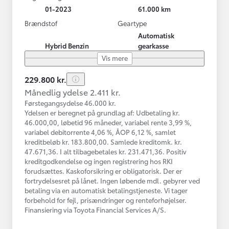
01-2023
61.000 km
Brændstof
Geartype
Automatisk
Hybrid Benzin
gearkasse
Vis mere
229.800 kr.
Månedlig ydelse 2.411 kr.
Førstegangsydelse 46.000 kr.
Ydelsen er beregnet på grundlag af: Udbetaling kr.
46.000,00, løbetid 96 måneder, variabel rente 3,99 %,
variabel debitorrente 4,06 %, ÅOP 6,12 %, samlet
kreditbeløb kr. 183.800,00. Samlede kreditomk. kr.
47.671,36. I alt tilbagebetales kr. 231.471,36. Positiv
kreditgodkendelse og ingen registrering hos RKI
forudsættes. Kaskoforsikring er obligatorisk. Der er
fortrydelsesret på lånet. Ingen løbende mdl. gebyrer ved
betaling via en automatisk betalingstjeneste. Vi tager
forbehold for fejl, prisændringer og renteforhøjelser.
Finansiering via Toyota Financial Services A/S.