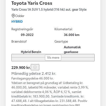
Toyota Yaris Cross
Yaris Cross 1A SUV 1.5 hybrid (116 hk) aut. gear Style
Odder
HYBRID
Registreringsår
Kilometertal
09-2022
36.000 km
Brændstof
Geartype
Automatisk
Hybrid Benzin
gearkasse
Vis mere
229.900 kr.
Månedlig ydelse 2.412 kr.
Førstegangsydelse 46.000 kr.
Ydelsen er beregnet på grundlag af: Udbetaling kr.
46.000,00, løbetid 96 måneder, variabel rente 3,99 %,
variabel debitorrente 4,06 %, ÅOP 6,12 %, samlet
kreditbeløb kr. 183.900,00. Samlede kreditomk. kr.
47.688,48. I alt tilbagebetales kr. 231.588,48. Positiv
kreditgodkendelse og ingen registrering hos RKI