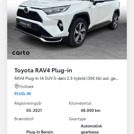
Toyota RAV4 Plug-in
RAV4 Plug-in 1A SUV 5-dørs 2.5 hybrid (306 hk) aut. gear AWD-i
Holbæk
PLUG-IN
Registreringsår
Kilometertal
05-2021
48.000 km
Brændstof
Geartype
Automatisk
Plug-In Benzin
gearkasse