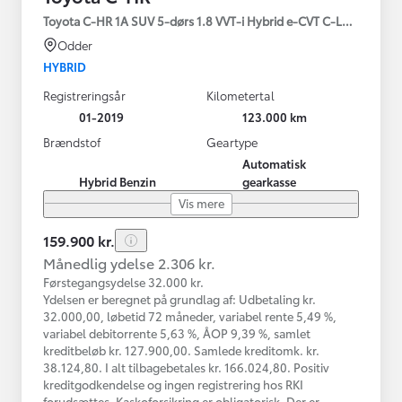
Toyota C-HR 1A SUV 5-dørs 1.8 VVT-i Hybrid e-CVT C-LUB - SMAR
Odder
HYBRID
Registreringsår
Kilometertal
01-2019
123.000 km
Brændstof
Geartype
Automatisk
Hybrid Benzin
gearkasse
Vis mere
159.900 kr.
Månedlig ydelse 2.306 kr.
Førstegangsydelse 32.000 kr.
Ydelsen er beregnet på grundlag af: Udbetaling kr.
32.000,00, løbetid 72 måneder, variabel rente 5,49 %,
variabel debitorrente 5,63 %, ÅOP 9,39 %, samlet
kreditbeløb kr. 127.900,00. Samlede kreditomk. kr.
38.124,80. I alt tilbagebetales kr. 166.024,80. Positiv
kreditgodkendelse og ingen registrering hos RKI
forudsættes. Kaskoforsikring er obligatorisk. Der er