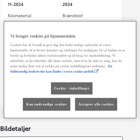
11-2024
2024
Kilometertal
Brændstof
18.500 km
Hybrid Benzin
Karosseri
Hestekræfter
Vi bruger cookies på hjemmesiden
5D - B-SUV
116 HK
Cookies har til formål at give dig den bedst mulige oplevelse af vores
hjemmeside, til at levere tjenester og værktøjer fra tredjepart, for at hjælpe os at
Co2 (blandet kørsel)
Geartype
forstå og forbedre sidens funktionalitet og til brug for markedsføring. Vi
101 g/km
Automatisk gearkasse
anbefaler, at du beholder alle disse cookies, men hvis du ikke er enig, kan du
nemt ændre dem ved at trykke på cookie indstillingerne nedenfor.
En
Døre
Farve
fuldstændig beskrivelse kan findes i vores cookie-politik
5
Ash Grey
Cookie - indstillinger
Grøn ejerafgift (årligt)
1.280 kr.
Kun nødvendige cookies
Accepter alle cookies
Bildetaljer