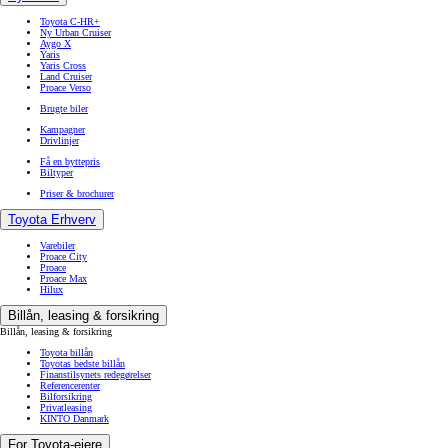
Toyota C-HR+
Ny Urban Cruiser
Aygo X
Yaris
Yaris Cross
Land Cruiser
Proace Verso
Brugte biler
Kampagner
Drivlinjer
Få en byttepris
Biltyper
Priser & brochurer
Toyota Erhverv
Varebiler
Proace City
Proace
Proace Max
Hilux
Billån, leasing & forsikring
Billån, leasing & forsikring
Toyota billån
Toyotas bedste billån
Finanstilsynets redegørelser
Referencerenter
Bilforsikring
Privatleasing
KINTO Danmark
For Toyota-ejere