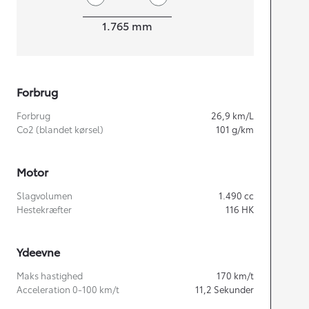
Bredde
1.765
mm
Forbrug
Forbrug
26,9
km/L
Co2 (blandet kørsel)
101
g/km
Motor
Slagvolumen
1.490
cc
Hestekræfter
116
HK
Ydeevne
Maks hastighed
170
km/t
Acceleration 0-100 km/t
11,2
Sekunder