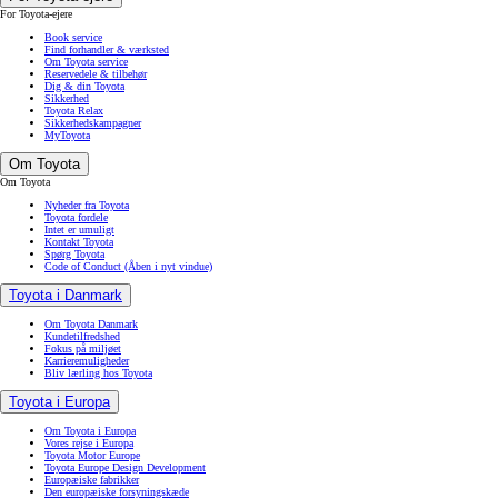
For Toyota-ejere
Book service
Find forhandler & værksted
Om Toyota service
Reservedele & tilbehør
Dig & din Toyota
Sikkerhed
Toyota Relax
Sikkerhedskampagner
MyToyota
Om Toyota
Om Toyota
Nyheder fra Toyota
Toyota fordele
Intet er umuligt
Kontakt Toyota
Spørg Toyota
Code of Conduct
(Åben i nyt vindue)
Toyota i Danmark
Om Toyota Danmark
Kundetilfredshed
Fokus på miljøet
Karrieremuligheder
Bliv lærling hos Toyota
Toyota i Europa
Om Toyota i Europa
Vores rejse i Europa
Toyota Motor Europe
Toyota Europe Design Development
Europæiske fabrikker
Den europæiske forsyningskæde