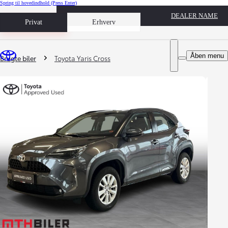
Spring til hovedindhold
(Press Enter)
DEALER NAME
Book prøvetur
Privat
Erhverv
Du er her
:
Åben menu
Brugte biler
Toyota Yaris Cross