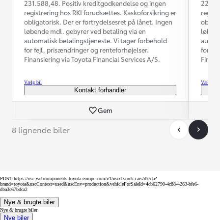
231.588,48. Positiv kreditgodkendelse og ingen
224.93
registrering hos RKI forudsættes. Kaskoforsikring er
regist
obligatorisk. Der er fortrydelsesret på lånet. Ingen
obliga
løbende mdl. gebyrer ved betaling via en
løbend
automatisk betalingstjeneste. Vi tager forbehold
automa
for fejl, prisændringer og renteforhøjelser.
for fe
Finansiering via Toyota Financial Services A/S.
Finans
Vælg bil
Vælg bil
Kontakt forhandler
Gem
8 lignende biler
POST https://usc-webcomponents.toyota-europe.com/v1/used-stock-cars/dk/da?
brand=toyota&uscContext=used&uscEnv=production&vehicleForSaleId=4cb62790-4c88-4263-bfe6-
dba3c67bdca2
Nye & brugte biler
Nye & brugte biler
Nye biler