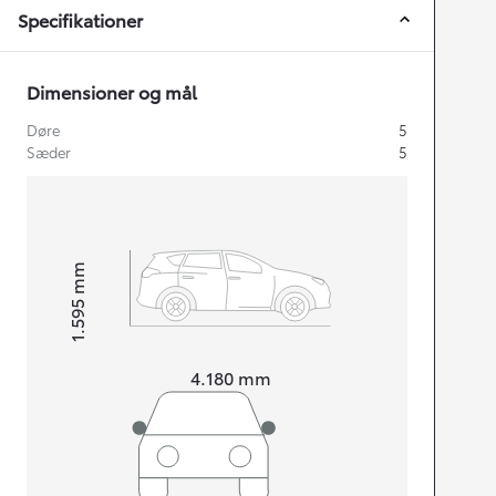
Specifikationer
Dimensioner og mål
Døre
5
Sæder
5
mm
1.595
Højt
Længde
4.180
mm