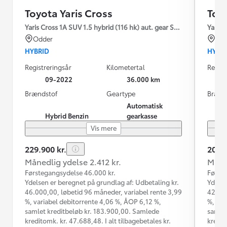
Toyota Yaris Cross
Toyo
Yaris Cross 1A SUV 1.5 hybrid (116 hk) aut. gear Style
Yaris 
Odder
Od
HYBRID
HYBR
Registreringsår
Kilometertal
Regist
09-2022
36.000 km
Brændstof
Geartype
Brænd
Automatisk
Hybrid Benzin
gearkasse
Vis mere
229.900 kr.
209.9
Månedlig ydelse 2.412 kr.
Måned
Førstegangsydelse 46.000 kr.
Første
Ydelsen er beregnet på grundlag af: Udbetaling kr.
Ydelse
46.000,00, løbetid 96 måneder, variabel rente 3,99
42.000
%, variabel debitorrente 4,06 %, ÅOP 6,12 %,
%, var
samlet kreditbeløb kr. 183.900,00. Samlede
samlet
kreditomk. kr. 47.688,48. I alt tilbagebetales kr.
kredit