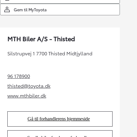
Gem til MyToyota
MTH Biler A/S - Thisted
Silstrupvej 1 7700 Thisted Midtjylland
96 178900
(Opens in new tab)
thisted@toyota.dk
(Opens in new tab)
www.mthbiler.dk
(Opens in new tab)
Gå til forhandlerens hjemmeside
(Opens in new tab)