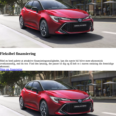
Fleksibel finansiering
Med en bred palette at attraktive finansieringsmuligheder, kan din næste bil blive mere økonomisk
overkommelig, end du tror. Find den løsning, der passer til dig og få helt ro i maven omkring din fremtidige
økonomi.
Mere om finansiering