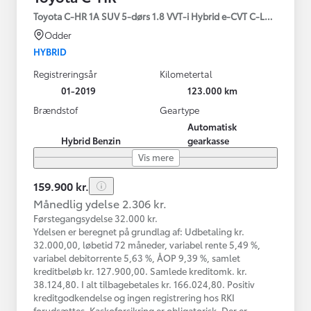
Toyota C-HR 1A SUV 5-dørs 1.8 VVT-i Hybrid e-CVT C-LUB - SMAR
Odder
HYBRID
Registreringsår
Kilometertal
01-2019
123.000 km
Brændstof
Geartype
Automatisk
Hybrid Benzin
gearkasse
Vis mere
159.900 kr.
Månedlig ydelse 2.306 kr.
Førstegangsydelse 32.000 kr.
Ydelsen er beregnet på grundlag af: Udbetaling kr.
32.000,00, løbetid 72 måneder, variabel rente 5,49 %,
variabel debitorrente 5,63 %, ÅOP 9,39 %, samlet
kreditbeløb kr. 127.900,00. Samlede kreditomk. kr.
38.124,80. I alt tilbagebetales kr. 166.024,80. Positiv
kreditgodkendelse og ingen registrering hos RKI
forudsættes. Kaskoforsikring er obligatorisk. Der er