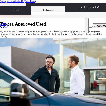
Spring til hovedindhold
(Press Enter)
DEALER NAME
Book prøvetur
Privat
Erhverv
Toyota Approved Used
Åben m
Toyota Approved Used er brugte biler med garanti. 12 måneders garanti - og garanti for at bilen er tjekket
grundigt igennem på Danmarks bedste værksted af de dygtigste teknikere. Så bilen nok er brugt, men føles
som ny.