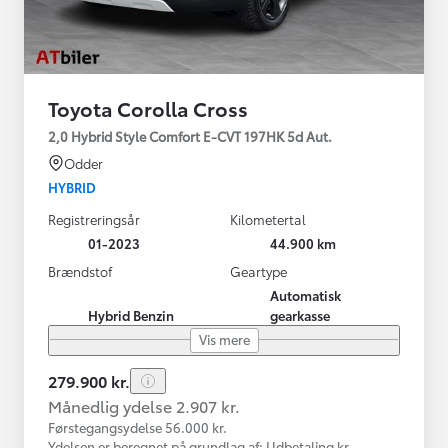
Toyota Corolla Cross
2,0 Hybrid Style Comfort E-CVT 197HK 5d Aut.
Odder
HYBRID
Registreringsår
Kilometertal
01-2023
44.900 km
Brændstof
Geartype
Automatisk
Hybrid Benzin
gearkasse
Vis mere
279.900 kr.
Månedlig ydelse 2.907 kr.
Førstegangsydelse 56.000 kr.
Ydelsen er beregnet på grundlag af: Udbetaling kr.