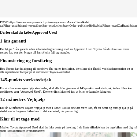
POST https://usc-webcomponents.toyota-europe.com/v1/car-filter/dk/da?
carFilter=used&brand=toyota&uscEnv=production&sortOrder=published&disabledFilters=usedCarBrand&bra
Derfor skal du købe Approved Used
1 års garanti
Der følger 1 års garanti uden kilometerbegrænsning med en Approved Used Toyota. Så du ikke skal være
nervøs for, om den brugte bil har skjulte fejl og mangler.
Finansiering og forsikring
Hos Toyota har du adgang til attraktive lån, og en forsikring, der sikrer dig lånebil ved skadereparation og at
alle reparationer foregår på et autoriseret Toyota-værksted.
145-punkts værkstedstjek
For at sikre vores egne høje standarder, skal alle biler gennem et 145-punkts værkstedstjek, inden bilen kan
certificeres som ”Approved Used”. Dette er din sikkerhed for, at bilen er komplet klargjort.
12 måneders Vejhjælp
Du får 12 måneders Toyota Vejhjælp med i købet. Skulle uheldet være ude, får du nemt og hurtigt hjælp på
stedet – eller bugseret bilen hen til det værksted, der passer dig.
Klar til at tage med
Med en Toyota Approved Used skal du ikke vente på levering. I de fleste tilfælde kan du tage bilen med dig, så
snart købskontrakten er underskrevet.