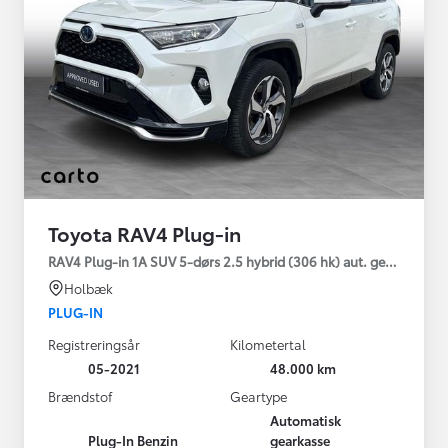
Toyota RAV4 Plug-in
RAV4 Plug-in 1A SUV 5-dørs 2.5 hybrid (306 hk) aut. gear AWD-i
Holbæk
PLUG-IN
Registreringsår
Kilometertal
05-2021
48.000 km
Brændstof
Geartype
Automatisk
Plug-In Benzin
gearkasse