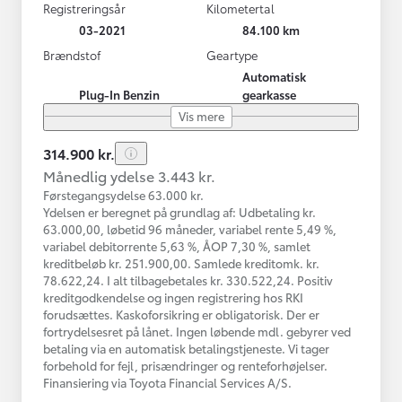
Registreringsår
Kilometertal
03-2021
84.100 km
Brændstof
Geartype
Automatisk
Plug-In Benzin
gearkasse
Vis mere
314.900 kr.
Månedlig ydelse 3.443 kr.
Førstegangsydelse 63.000 kr.
Ydelsen er beregnet på grundlag af: Udbetaling kr.
63.000,00, løbetid 96 måneder, variabel rente 5,49 %,
variabel debitorrente 5,63 %, ÅOP 7,30 %, samlet
kreditbeløb kr. 251.900,00. Samlede kreditomk. kr.
78.622,24. I alt tilbagebetales kr. 330.522,24. Positiv
kreditgodkendelse og ingen registrering hos RKI
forudsættes. Kaskoforsikring er obligatorisk. Der er
fortrydelsesret på lånet. Ingen løbende mdl. gebyrer ved
betaling via en automatisk betalingstjeneste. Vi tager
forbehold for fejl, prisændringer og renteforhøjelser.
Finansiering via Toyota Financial Services A/S.