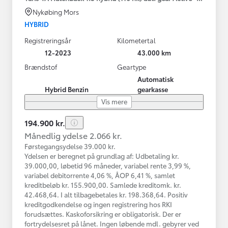
Nykøbing Mors
HYBRID
Registreringsår
Kilometertal
12-2023
43.000 km
Brændstof
Geartype
Automatisk
Hybrid Benzin
gearkasse
Vis mere
194.900 kr.
Månedlig ydelse 2.066 kr.
Førstegangsydelse 39.000 kr.
Ydelsen er beregnet på grundlag af: Udbetaling kr.
39.000,00, løbetid 96 måneder, variabel rente 3,99 %,
variabel debitorrente 4,06 %, ÅOP 6,41 %, samlet
kreditbeløb kr. 155.900,00. Samlede kreditomk. kr.
42.468,64. I alt tilbagebetales kr. 198.368,64. Positiv
kreditgodkendelse og ingen registrering hos RKI
forudsættes. Kaskoforsikring er obligatorisk. Der er
fortrydelsesret på lånet. Ingen løbende mdl. gebyrer ved