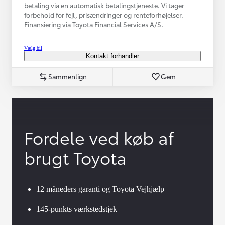
betaling via en automatisk betalingstjeneste. Vi tager
forbehold for fejl, prisændringer og renteforhøjelser.
Finansiering via Toyota Financial Services A/S.
Vælg bil
Kontakt forhandler
Sammenlign
Gem
Fordele ved køb af
brugt Toyota
12 måneders garanti og Toyota Vejhjælp
145-punkts værkstedstjek