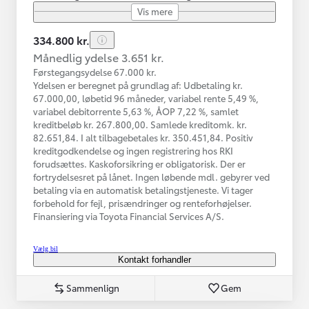
Vis mere
334.800 kr.
Månedlig ydelse 3.651 kr.
Førstegangsydelse 67.000 kr.
Ydelsen er beregnet på grundlag af: Udbetaling kr.
67.000,00, løbetid 96 måneder, variabel rente 5,49 %,
variabel debitorrente 5,63 %, ÅOP 7,22 %, samlet
kreditbeløb kr. 267.800,00. Samlede kreditomk. kr.
82.651,84. I alt tilbagebetales kr. 350.451,84. Positiv
kreditgodkendelse og ingen registrering hos RKI
forudsættes. Kaskoforsikring er obligatorisk. Der er
fortrydelsesret på lånet. Ingen løbende mdl. gebyrer ved
betaling via en automatisk betalingstjeneste. Vi tager
forbehold for fejl, prisændringer og renteforhøjelser.
Finansiering via Toyota Financial Services A/S.
Vælg bil
Kontakt forhandler
Sammenlign
Gem