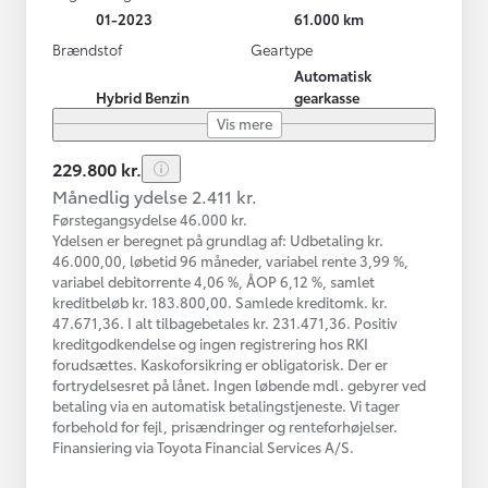
01-2023
61.000 km
Brændstof
Geartype
Automatisk
Hybrid Benzin
gearkasse
Vis mere
229.800 kr.
Månedlig ydelse 2.411 kr.
Førstegangsydelse 46.000 kr.
Ydelsen er beregnet på grundlag af: Udbetaling kr.
46.000,00, løbetid 96 måneder, variabel rente 3,99 %,
variabel debitorrente 4,06 %, ÅOP 6,12 %, samlet
kreditbeløb kr. 183.800,00. Samlede kreditomk. kr.
47.671,36. I alt tilbagebetales kr. 231.471,36. Positiv
kreditgodkendelse og ingen registrering hos RKI
forudsættes. Kaskoforsikring er obligatorisk. Der er
fortrydelsesret på lånet. Ingen løbende mdl. gebyrer ved
betaling via en automatisk betalingstjeneste. Vi tager
forbehold for fejl, prisændringer og renteforhøjelser.
Finansiering via Toyota Financial Services A/S.