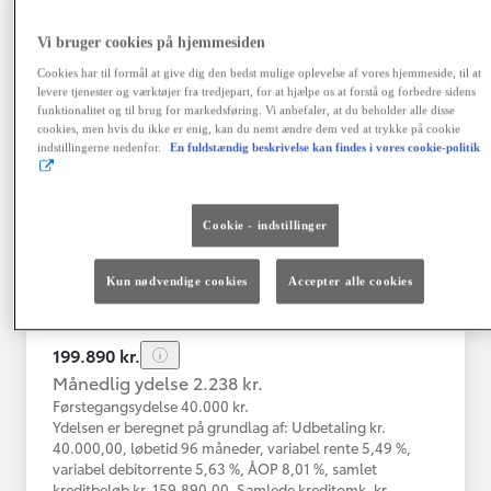
Vi bruger cookies på hjemmesiden
Toyota C-HR
Cookies har til formål at give dig den bedst mulige oplevelse af vores hjemmeside, til at
Toyota C-HR 1B SUV 5-dørs 1.8 hybrid (122 hk) aut. gear C-LUB -
levere tjenester og værktøjer fra tredjepart, for at hjælpe os at forstå og forbedre sidens
funktionalitet og til brug for markedsføring. Vi anbefaler, at du beholder alle disse
Herlev
cookies, men hvis du ikke er enig, kan du nemt ændre dem ved at trykke på cookie
HYBRID
indstillingerne nedenfor.
En fuldstændig beskrivelse kan findes i vores cookie-politik
Registreringsår
Kilometertal
03-2021
76.000 km
Cookie - indstillinger
Brændstof
Geartype
Automatisk
Hybrid Benzin
gearkasse
Kun nødvendige cookies
Accepter alle cookies
Vis mere
199.890 kr.
Månedlig ydelse 2.238 kr.
Førstegangsydelse 40.000 kr.
Ydelsen er beregnet på grundlag af: Udbetaling kr.
40.000,00, løbetid 96 måneder, variabel rente 5,49 %,
variabel debitorrente 5,63 %, ÅOP 8,01 %, samlet
kreditbeløb kr. 159.890,00. Samlede kreditomk. kr.