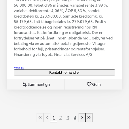
56.000,00, løbetid 96 måneder, variabel rente 3,99 %,
variabel debitorrente 4,06 %, ÅOP 5,83 %, samlet
kreditbeløb kr. 223.900,00. Samlede kreditomk. kr.
55.179,68. I alt tilbagebetales kr. 279.079,68. Positiv
kreditgodkendelse og ingen registrering hos RKI
forudsættes. Kaskoforsikring er obligatorisk. Der er
fortrydelsesret på lånet. Ingen løbende mdl. gebyrer ved
betaling via en automatisk betalingstjeneste. Vi tager
forbehold for fejl, prisændringer og renteforhøjelser.
Finansiering via Toyota Financial Services A/S.
Vælg bil
Kontakt forhandler
Sammenlign
Gem
1
2
3
4
First Page
Tidligere side
Næste side
Last Page