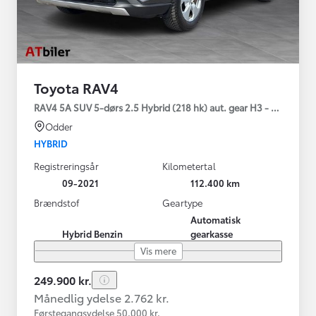
Toyota RAV4
RAV4 5A SUV 5-dørs 2.5 Hybrid (218 hk) aut. gear H3 - Comfort
Odder
HYBRID
Registreringsår
Kilometertal
09-2021
112.400 km
Brændstof
Geartype
Automatisk
Hybrid Benzin
gearkasse
Vis mere
249.900 kr.
Månedlig ydelse 2.762 kr.
Førstegangsydelse 50.000 kr.