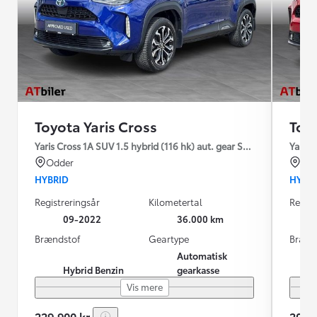
Toyota Yaris Cross
Toyo
Yaris Cross 1A SUV 1.5 hybrid (116 hk) aut. gear Style
Yaris 
Odder
Od
HYBRID
HYBR
Registreringsår
Kilometertal
Regist
09-2022
36.000 km
Brændstof
Geartype
Brænd
Automatisk
Hybrid Benzin
gearkasse
Vis mere
229.900 kr.
209.9