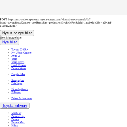
POST https://usc-webcomponents.toyota-europe.com/v1/used-stock-cars/dk/da?
brand=toyota&uscContext=used&uscEnv=production&vehicleForSaleId=1aecbedd-c26e-4a20-abf4-
513ed8231b87
Nye & brugte biler
Nye & brugte biler
Nye biler
Toyota C-HR+
Ny Urban Cruiser
Aygo X
Yaris
Yaris Cross
Land Cruiser
Proace Verso
Brugte biler
Kampagner
Drivlinjer
Få en byttepris
Biltyper
Priser & brochurer
Toyota Erhverv
Varebiler
Proace City
Proace
Proace Max
Hilux