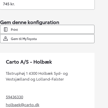
745 kr.
Gem denne konfiguration
Print
Gem til MyToyota
Carto A/S - Holbæk
Tåstruphøj 1 4300 Holbæk Syd- og
Vestsjælland og Lolland-Falster
59436330
(Opens in new tab)
holbaek@carto.dk
(Opens in new tab)