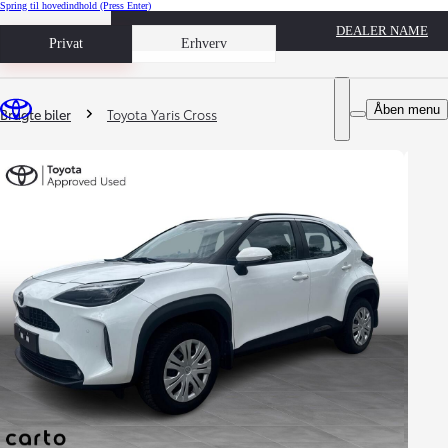
Spring til hovedindhold
(Press Enter)
DEALER NAME
Book prøvetur
Privat
Erhverv
Du er her
:
Åben menu
Brugte biler
Toyota Yaris Cross