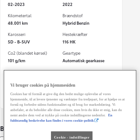
02-2023
2022
Kilometertal
Brændstof
48.001 km
Hybrid Benzin
Karosseri
Hestekræfter
5D - B-SUV
116 HK
Co2 (blandet kørsel)
Geartype
101 g/km
Automatisk gearkasse
Døre
Farve
5
hvid
Vi bruger cookies på hjemmesiden
Grøn ejerafgift (årligt)
Cookies har til formål at give dig den bedst mulige oplevelse af vores
1.280 kr.
hjemmeside, til at levere tjenester og værktøjer fra tredjepart, for at hjælpe os at
forstå og forbedre sidens funktionalitet og til brug for markedsføring. Vi
anbefaler, at du beholder alle disse cookies, men hvis du ikke er enig, kan du
nemt ændre dem ved at trykke på cookie indstillingerne nedenfor.
En
fuldstændig beskrivelse kan findes i vores cookie-politik
Bildetaljer
Cookie - indstillinger