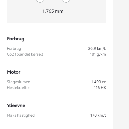
Bredde
1.765
mm
Forbrug
Forbrug
26,9
km/L
Co2 (blandet kørsel)
101
g/km
Motor
Slagvolumen
1.490
cc
Hestekræfter
116
HK
Ydeevne
Maks hastighed
170
km/t