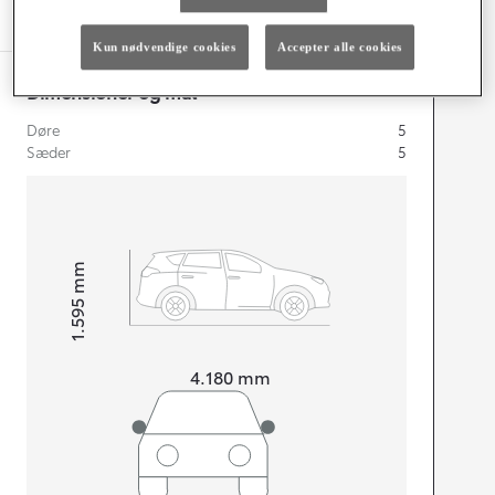
Specifikationer
Kun nødvendige cookies
Accepter alle cookies
Dimensioner og mål
Døre
5
Sæder
5
mm
1.595
Højt
Længde
4.180
mm