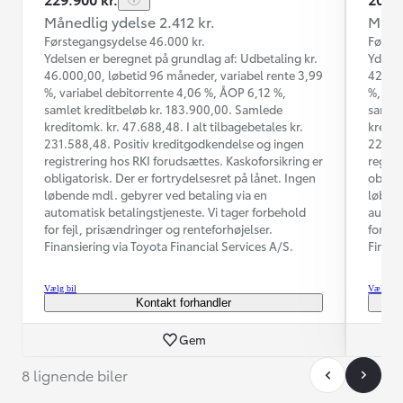
Månedlig ydelse 2.412 kr.
Måned
Førstegangsydelse 46.000 kr.
Første
Ydelsen er beregnet på grundlag af: Udbetaling kr.
Ydelse
46.000,00, løbetid 96 måneder, variabel rente 3,99
42.000
%, variabel debitorrente 4,06 %, ÅOP 6,12 %,
%, var
samlet kreditbeløb kr. 183.900,00. Samlede
samlet
kreditomk. kr. 47.688,48. I alt tilbagebetales kr.
kredit
231.588,48. Positiv kreditgodkendelse og ingen
224.93
registrering hos RKI forudsættes. Kaskoforsikring er
regist
obligatorisk. Der er fortrydelsesret på lånet. Ingen
obliga
løbende mdl. gebyrer ved betaling via en
løbend
automatisk betalingstjeneste. Vi tager forbehold
automa
for fejl, prisændringer og renteforhøjelser.
for fe
Finansiering via Toyota Financial Services A/S.
Finans
Vælg bil
Vælg bil
Kontakt forhandler
Gem
8 lignende biler