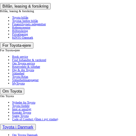
Billån, leasing & forsikring
Billån, leasing & forsikring
Toyota billån
Toyotas bedste billån
Finanstilsynets redegørelser
Referencerenter
Bilforsikring
Privatleasing
KINTO Danmark
For Toyota-ejere
For Toyota-ejere
Book service
Find forhandler & værksted
Om Toyota service
Reservedele & tilbehør
Dig & din Toyota
Sikkerhed
Toyota Relax
Sikkerhedskampagner
MyToyota
Om Toyota
Om Toyota
Nyheder fra Toyota
Toyota fordele
Intet er umuligt
Kontakt Toyota
Spørg Toyota
Code of Conduct
(Åben i nyt vindue)
Toyota i Danmark
Om Toyota Danmark