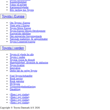
Kundetilfredshed
Fokus på miljøet
Karrieremuligheder
Bliv lærling hos Toyota
Toyota i Europa
Om Toyota i Europa
Vores rejse i Europa
Toyota Motor Europe
Toyota Europe Design Development
Europæiske fabrikker
Den europæiske forsyningskæde
Nationale marketing- & salgsselskaber
Toyota Connected Europa
Toyota i verden
Toyota til glæde for alle
Toyota i verden
Toyotas vision & filosofi
Mangfoldighed, diversitet & inklusion
Toyota kvalitet
Innovation
Derfor bør du vælge Toyota
Find Toyota-forhandler
Book service
Book prøvetur
MyToyota
Tilgængelighedserklæring
Datadeling
(Åben i nyt vindue)
(Åben i nyt vindue)
(Åben i nyt vindue)
(Åben i nyt vindue)
Copyright © Toyota Danmark A/S 2026