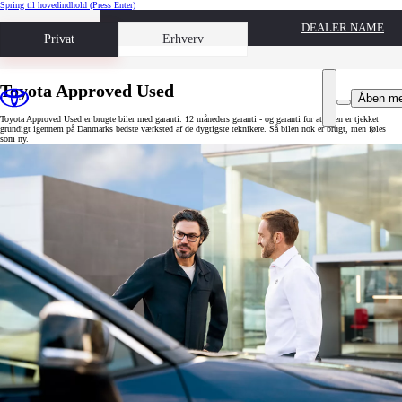
Spring til hovedindhold
(Press Enter)
DEALER NAME
Book prøvetur
Privat
Erhverv
Toyota Approved Used
Åben m
Toyota Approved Used er brugte biler med garanti. 12 måneders garanti - og garanti for at bilen er tjekket
grundigt igennem på Danmarks bedste værksted af de dygtigste teknikere. Så bilen nok er brugt, men føles
som ny.