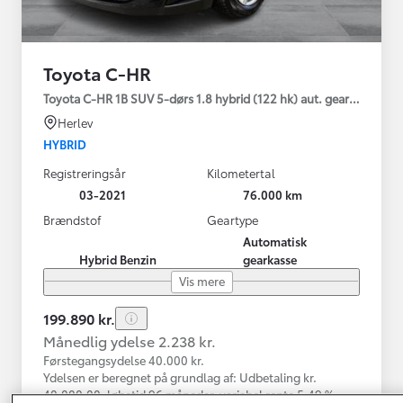
Toyota C-HR
Toyota C-HR 1B SUV 5-dørs 1.8 hybrid (122 hk) aut. gear C-LUB -
Herlev
HYBRID
Registreringsår
Kilometertal
03-2021
76.000 km
Brændstof
Geartype
Automatisk
Hybrid Benzin
gearkasse
Vis mere
199.890 kr.
Månedlig ydelse 2.238 kr.
Førstegangsydelse 40.000 kr.
Ydelsen er beregnet på grundlag af: Udbetaling kr.
40.000,00, løbetid 96 måneder, variabel rente 5,49 %,