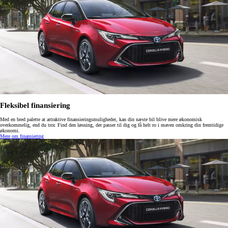
Fleksibel finansiering
Med en bred palette at attraktive finansieringsmuligheder, kan din næste bil blive mere økonomisk
overkommelig, end du tror. Find den løsning, der passer til dig og få helt ro i maven omkring din fremtidige
økonomi.
Mere om finansiering