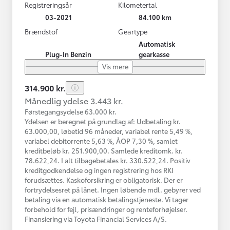
Registreringsår
Kilometertal
03-2021
84.100 km
Brændstof
Geartype
Automatisk
Plug-In Benzin
gearkasse
Vis mere
314.900 kr.
Månedlig ydelse 3.443 kr.
Førstegangsydelse 63.000 kr.
Ydelsen er beregnet på grundlag af: Udbetaling kr.
63.000,00, løbetid 96 måneder, variabel rente 5,49 %,
variabel debitorrente 5,63 %, ÅOP 7,30 %, samlet
kreditbeløb kr. 251.900,00. Samlede kreditomk. kr.
78.622,24. I alt tilbagebetales kr. 330.522,24. Positiv
kreditgodkendelse og ingen registrering hos RKI
forudsættes. Kaskoforsikring er obligatorisk. Der er
fortrydelsesret på lånet. Ingen løbende mdl. gebyrer ved
betaling via en automatisk betalingstjeneste. Vi tager
forbehold for fejl, prisændringer og renteforhøjelser.
Finansiering via Toyota Financial Services A/S.