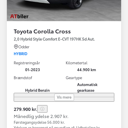
Toyota Corolla Cross
2,0 Hybrid Style Comfort E-CVT 197HK 5d Aut.
Odder
HYBRID
Registreringsår
Kilometertal
01-2023
44.900 km
Brændstof
Geartype
Automatisk
Hybrid Benzin
gearkasse
Vis mere
279.900 kr.
Månedlig ydelse 2.907 kr.
Førstegangsydelse 56.000 kr.
Ydelsen er beregnet på grundlag af: Udbetaling kr.