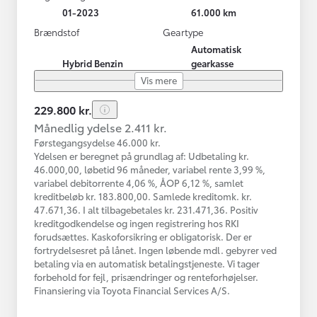
01-2023
61.000 km
Brændstof
Geartype
Automatisk
Hybrid Benzin
gearkasse
Vis mere
229.800 kr.
Månedlig ydelse 2.411 kr.
Førstegangsydelse 46.000 kr.
Ydelsen er beregnet på grundlag af: Udbetaling kr.
46.000,00, løbetid 96 måneder, variabel rente 3,99 %,
variabel debitorrente 4,06 %, ÅOP 6,12 %, samlet
kreditbeløb kr. 183.800,00. Samlede kreditomk. kr.
47.671,36. I alt tilbagebetales kr. 231.471,36. Positiv
kreditgodkendelse og ingen registrering hos RKI
forudsættes. Kaskoforsikring er obligatorisk. Der er
fortrydelsesret på lånet. Ingen løbende mdl. gebyrer ved
betaling via en automatisk betalingstjeneste. Vi tager
forbehold for fejl, prisændringer og renteforhøjelser.
Finansiering via Toyota Financial Services A/S.