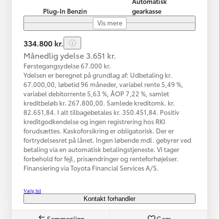
Automatisk
Plug-In Benzin
gearkasse
Vis mere
334.800 kr.
Månedlig ydelse 3.651 kr.
Førstegangsydelse 67.000 kr.
Ydelsen er beregnet på grundlag af: Udbetaling kr.
67.000,00, løbetid 96 måneder, variabel rente 5,49 %,
variabel debitorrente 5,63 %, ÅOP 7,22 %, samlet
kreditbeløb kr. 267.800,00. Samlede kreditomk. kr.
82.651,84. I alt tilbagebetales kr. 350.451,84. Positiv
kreditgodkendelse og ingen registrering hos RKI
forudsættes. Kaskoforsikring er obligatorisk. Der er
fortrydelsesret på lånet. Ingen løbende mdl. gebyrer ved
betaling via en automatisk betalingstjeneste. Vi tager
forbehold for fejl, prisændringer og renteforhøjelser.
Finansiering via Toyota Financial Services A/S.
Vælg bil
Kontakt forhandler
Sammenlign
Gem