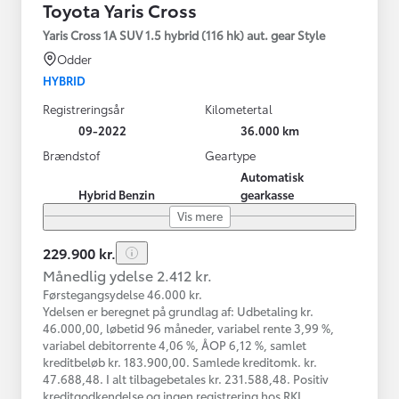
Toyota Yaris Cross
Yaris Cross 1A SUV 1.5 hybrid (116 hk) aut. gear Style
Odder
HYBRID
Registreringsår
Kilometertal
09-2022
36.000 km
Brændstof
Geartype
Automatisk
Hybrid Benzin
gearkasse
Vis mere
229.900 kr.
Månedlig ydelse 2.412 kr.
Førstegangsydelse 46.000 kr.
Ydelsen er beregnet på grundlag af: Udbetaling kr.
46.000,00, løbetid 96 måneder, variabel rente 3,99 %,
variabel debitorrente 4,06 %, ÅOP 6,12 %, samlet
kreditbeløb kr. 183.900,00. Samlede kreditomk. kr.
47.688,48. I alt tilbagebetales kr. 231.588,48. Positiv
kreditgodkendelse og ingen registrering hos RKI