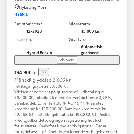
Nykøbing Mors
HYBRID
Registreringsår
Kilometertal
12-2023
43.000 km
Brændstof
Geartype
Automatisk
Hybrid Benzin
gearkasse
Vis mere
194.900 kr.
Månedlig ydelse 2.066 kr.
Førstegangsydelse 39.000 kr.
Ydelsen er beregnet på grundlag af: Udbetaling kr.
39.000,00, løbetid 96 måneder, variabel rente 3,99 %,
variabel debitorrente 4,06 %, ÅOP 6,41 %, samlet
kreditbeløb kr. 155.900,00. Samlede kreditomk. kr.
42.468,64. I alt tilbagebetales kr. 198.368,64. Positiv
kreditgodkendelse og ingen registrering hos RKI
forudsættes. Kaskoforsikring er obligatorisk. Der er
fortrydelsesret på lånet. Ingen løbende mdl. gebyrer ved