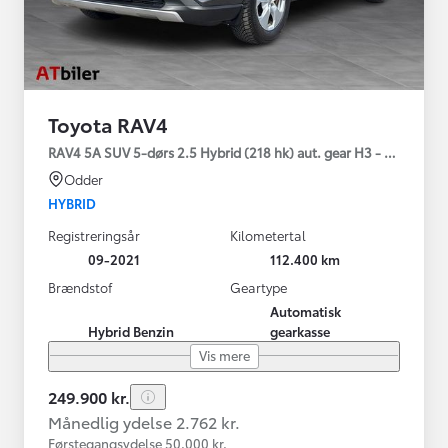
Toyota RAV4
RAV4 5A SUV 5-dørs 2.5 Hybrid (218 hk) aut. gear H3 - Comfort
Odder
HYBRID
Registreringsår
Kilometertal
09-2021
112.400 km
Brændstof
Geartype
Automatisk
Hybrid Benzin
gearkasse
Vis mere
249.900 kr.
Månedlig ydelse 2.762 kr.
Førstegangsydelse 50.000 kr.