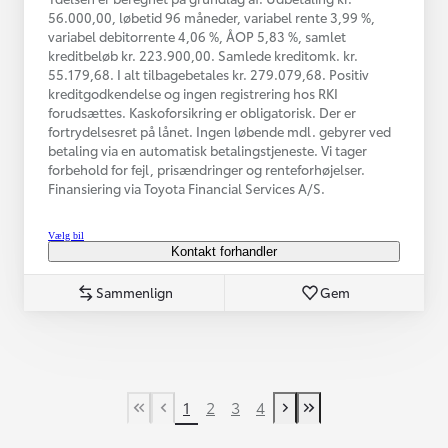
56.000,00, løbetid 96 måneder, variabel rente 3,99 %,
variabel debitorrente 4,06 %, ÅOP 5,83 %, samlet
kreditbeløb kr. 223.900,00. Samlede kreditomk. kr.
55.179,68. I alt tilbagebetales kr. 279.079,68. Positiv
kreditgodkendelse og ingen registrering hos RKI
forudsættes. Kaskoforsikring er obligatorisk. Der er
fortrydelsesret på lånet. Ingen løbende mdl. gebyrer ved
betaling via en automatisk betalingstjeneste. Vi tager
forbehold for fejl, prisændringer og renteforhøjelser.
Finansiering via Toyota Financial Services A/S.
Vælg bil
Kontakt forhandler
Sammenlign
Gem
1
2
3
4
First Page
Tidligere side
Næste side
Last Page