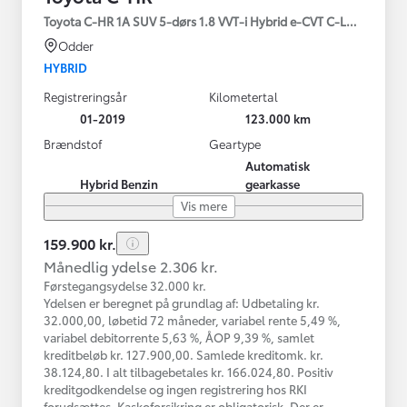
Toyota C-HR 1A SUV 5-dørs 1.8 VVT-i Hybrid e-CVT C-LUB - SMAR
Odder
HYBRID
Registreringsår
Kilometertal
01-2019
123.000 km
Brændstof
Geartype
Automatisk
Hybrid Benzin
gearkasse
Vis mere
159.900 kr.
Månedlig ydelse 2.306 kr.
Førstegangsydelse 32.000 kr.
Ydelsen er beregnet på grundlag af: Udbetaling kr.
32.000,00, løbetid 72 måneder, variabel rente 5,49 %,
variabel debitorrente 5,63 %, ÅOP 9,39 %, samlet
kreditbeløb kr. 127.900,00. Samlede kreditomk. kr.
38.124,80. I alt tilbagebetales kr. 166.024,80. Positiv
kreditgodkendelse og ingen registrering hos RKI
forudsættes. Kaskoforsikring er obligatorisk. Der er