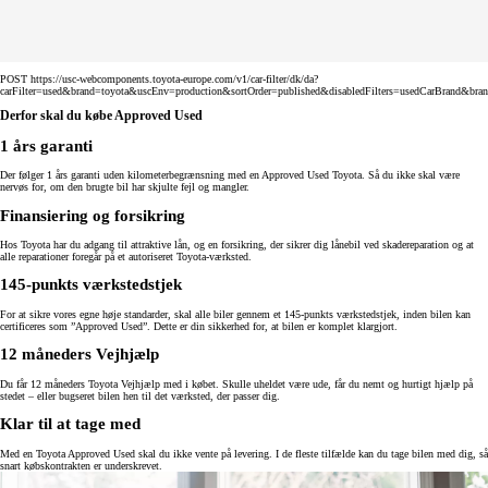
POST https://usc-webcomponents.toyota-europe.com/v1/car-filter/dk/da?
carFilter=used&brand=toyota&uscEnv=production&sortOrder=published&disabledFilters=usedCarBrand&bra
Derfor skal du købe Approved Used
1 års garanti
Der følger 1 års garanti uden kilometerbegrænsning med en Approved Used Toyota. Så du ikke skal være
nervøs for, om den brugte bil har skjulte fejl og mangler.
Finansiering og forsikring
Hos Toyota har du adgang til attraktive lån, og en forsikring, der sikrer dig lånebil ved skadereparation og at
alle reparationer foregår på et autoriseret Toyota-værksted.
145-punkts værkstedstjek
For at sikre vores egne høje standarder, skal alle biler gennem et 145-punkts værkstedstjek, inden bilen kan
certificeres som ”Approved Used”. Dette er din sikkerhed for, at bilen er komplet klargjort.
12 måneders Vejhjælp
Du får 12 måneders Toyota Vejhjælp med i købet. Skulle uheldet være ude, får du nemt og hurtigt hjælp på
stedet – eller bugseret bilen hen til det værksted, der passer dig.
Klar til at tage med
Med en Toyota Approved Used skal du ikke vente på levering. I de fleste tilfælde kan du tage bilen med dig, så
snart købskontrakten er underskrevet.