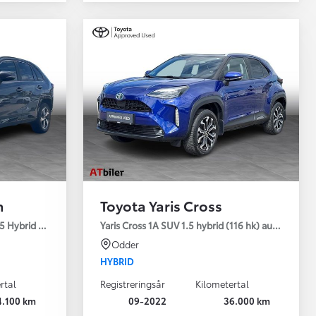
n
Toyota Yaris Cross
5 Hybrid (306 hk) aut. gear AWD-i H3 - Comfort - Premium
Yaris Cross 1A SUV 1.5 hybrid (116 hk) aut. gear Sty
Odder
HYBRID
rtal
Registreringsår
Kilometertal
4.100 km
09-2022
36.000 km