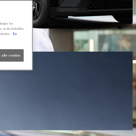
ktøjer fra
er, at du beholder
edenfor.
En
 alle cookies