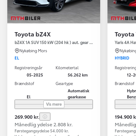
Toyota bZ4X
Toyota 
bZ4X 1A SUV 150 kW (204 hk ) aut. gear Executive Premium
Yaris 4A Ha
Nykøbing Mors
Nykøbin
EL
HYBRID
Registreringsår
Kilometertal
Registrerin
05-2025
56.262 km
12-2
Brændstof
Geartype
Brændstof
Automatisk
Hybr
El
gearkasse
Benz
Vis mere
269.900 kr.
194.900 k
Månedlig ydelse 2.808 kr.
Månedlig 
Førstegangsydelse 54.000 kr.
Førstegang