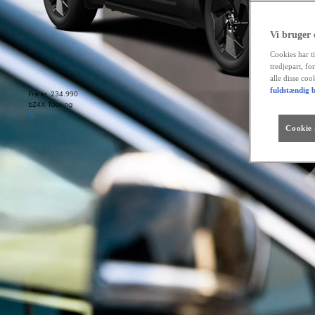
Vi bruger
Cookies har ti
tredjepart, fo
alle disse co
fuldstændig b
Fra kr. 234.990
bZ4X Touring
EL
Cookie -