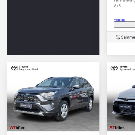
A/S.
Vælg bil
Samme