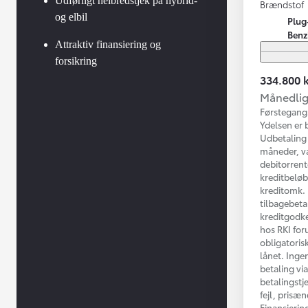
Udførligt helbredstjek på hybrid-
Brændstof
og elbil
Plug
Benz
Attraktiv finansiering og
forsikring
334.800 k
Månedlig 
Førstegang
Ydelsen er 
Udbetaling 
måneder, va
debitorrent
kreditbelø
kreditomk. k
tilbagebeta
kreditgodke
hos RKI for
obligatorisk
lånet. Inge
betaling vi
betalingstj
fejl, prisæ
Finansierin