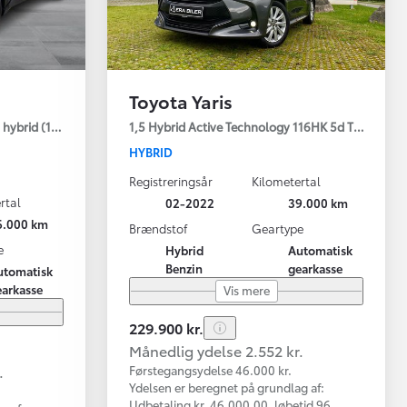
Toyota Yaris
hybrid (122 hk) aut. gear C-LUB - Smart
1,5 Hybrid Active Technology 116HK 5d Trinl. Gear
HYBRID
Registreringsår
Kilometertal
rtal
02-2022
39.000 km
6.000 km
Brændstof
Geartype
e
Hybrid
Automatisk
Benzin
gearkasse
utomatisk
earkasse
Vis mere
229.900 kr.
Månedlig ydelse 2.552 kr.
.
Førstegangsydelse 46.000 kr.
Ydelsen er beregnet på grundlag af:
Udbetaling kr. 46.000,00, løbetid 96