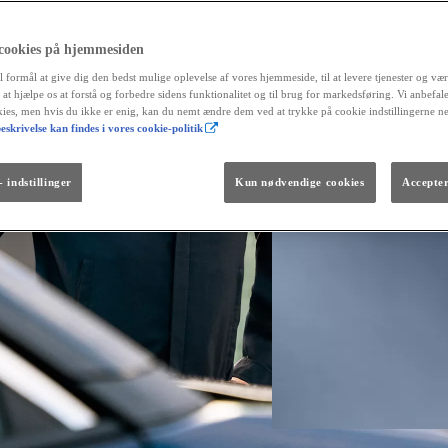
 cookies på hjemmesiden
l formål at give dig den bedst mulige oplevelse af vores hjemmeside, til at levere tjenester og vær
r at hjælpe os at forstå og forbedre sidens funktionalitet og til brug for markedsføring. Vi anbefal
okies, men hvis du ikke er enig, kan du nemt ændre dem ved at trykke på cookie indstillingerne n
eskrivelse kan findes i vores cookie-politik
Fra kr. 299.990
Den nye GR GT
The soul lives on.
 indstillinger
Kun nødvendige cookies
Accepter