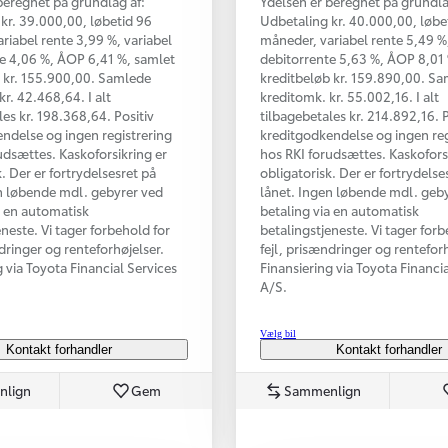
beregnet på grundlag af:
Ydelsen er beregnet på grundla
kr. 39.000,00, løbetid 96
Udbetaling kr. 40.000,00, løbe
riabel rente 3,99 %, variabel
måneder, variabel rente 5,49 %,
e 4,06 %, ÅOP 6,41 %, samlet
debitorrente 5,63 %, ÅOP 8,01
 kr. 155.900,00. Samlede
kreditbeløb kr. 159.890,00. S
kr. 42.468,64. I alt
kreditomk. kr. 55.002,16. I alt
les kr. 198.368,64. Positiv
tilbagebetales kr. 214.892,16. P
ndelse og ingen registrering
kreditgodkendelse og ingen reg
udsættes. Kaskoforsikring er
hos RKI forudsættes. Kaskofors
. Der er fortrydelsesret på
obligatorisk. Der er fortrydelse
n løbende mdl. gebyrer ved
lånet. Ingen løbende mdl. geb
a en automatisk
betaling via en automatisk
eneste. Vi tager forbehold for
betalingstjeneste. Vi tager forb
ndringer og renteforhøjelser.
fejl, prisændringer og renteforh
g via Toyota Financial Services
Finansiering via Toyota Financi
A/S.
Vælg bil
Kontakt forhandler
Kontakt forhandler
nlign
Gem
Sammenlign