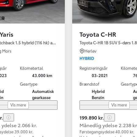
Yaris
Toyota C-HR
tchback 1.5 hybrid (116 hk) aut. gear Active - Technology
Toyota C-HR 1B SUV 5-dørs 1.8 
g Mors
Herlev
HYBRID
gsår
Kilometertal
Registreringsår
Kilomete
023
43.000 km
03-2021
7
Geartype
Brændstof
Geartyp
id
Automatisk
Hybrid
A
in
gearkasse
Benzin
g
Vis mere
Vis mere
r.
199.890 kr.
ydelse 2.066 kr.
Månedlig ydelse 2.238 kr
sydelse 39.000 kr.
Førstegangsydelse 40.000 kr.