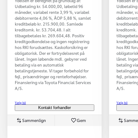
Ydelsen er beregnet på grundlag af:
Ydelsen er 
Udbetaling kr. 54.000,00, løbetid 96
Udbetaling 
måneder, variabel rente 3,99 %, variabel
måneder, va
debitorrente 4,06 %, ÅOP 5,88 %, samlet
debitorrent
kreditbeløb kr. 215.900,00. Samlede
kreditbeløb
kreditomk. kr. 53.704,48. I alt
kreditomk. 
tilbagebetales kr. 269.604,48. Positiv
tilbagebeta
kreditgodkendelse og ingen registrering
kreditgodke
hos RKI forudsættes. Kaskoforsikring er
hos RKI for
obligatorisk. Der er fortrydelsesret på
obligatorisk
lånet. Ingen løbende mdl. gebyrer ved
lånet. Inge
betaling via en automatisk
betaling vi
betalingstjeneste. Vi tager forbehold for
betalingstj
Fra kr. 349.990
fejl, prisændringer og renteforhøjelser.
fejl, prisæ
Finansiering via Toyota Financial Services
Finansierin
A/S.
A/S.
Vælg bil
Vælg bil
Kontakt forhandler
Sammenlign
Gem
Samme