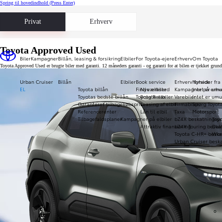
Spring til hovedindhold
(Press Enter)
Privat
Erhverv
Toyota Approved Used
Biler
Kampagner
Billån, leasing & forsikring
Elbiler
For Toyota-ejere
Erhverv
Om Toyota
Toyota Approved Used er brugte biler med garanti. 12 måneders garanti - og garanti for at bilen er tjekket gru
Urban Cruiser
Billån
Elbiler
Book service
Erhverv forside
Nyheder fra
EL
Toyota billån
Find værksted
Nye elbiler
Kampagner på erhve
Intet er umu
Toyotas bedste billån
Toyota Relax
Brugte elbiler
Varebiler
Intet er umu
Garanteret tilbagekøbspris
Leasing af elbil
Firmabiler
Spørg Toyot
Referencerenter
Lån til elbil
Taxa
Motorsport
Tilbagefaldsplaner
Kampagner på elbiler
bZ4X beskatningspr
Toy
Attraktiv finansiering
bZ4X Touring beska
Daka
Toyota C-HR+ beska
Wor
Urban Cruiser beska