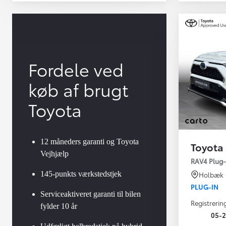
Fordele ved
køb af brugt
Toyota
12 måneders garanti og Toyota
Toyota
Vejhjælp
Yaris
RAV4 Plug-i
HYBRID
145-punkts værkstedstjek
Holbæk
PLUG-IN
Serviceaktiveret garanti til bilen
Registrerin
fylder 10 år
05-2