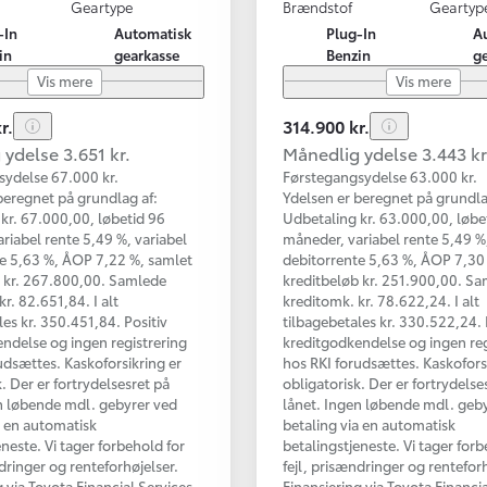
Geartype
Brændstof
Geartyp
-In
Automatisk
Plug-In
A
in
gearkasse
Benzin
g
Vis mere
Vis mere
r.
314.900 kr.
ydelse 3.651 kr.
Månedlig ydelse 3.443 kr
sydelse 67.000 kr.
Førstegangsydelse 63.000 kr.
beregnet på grundlag af:
Ydelsen er beregnet på grundla
kr. 67.000,00, løbetid 96
Udbetaling kr. 63.000,00, løbe
riabel rente 5,49 %, variabel
måneder, variabel rente 5,49 %,
e 5,63 %, ÅOP 7,22 %, samlet
debitorrente 5,63 %, ÅOP 7,30
b kr. 267.800,00. Samlede
kreditbeløb kr. 251.900,00. S
r. 82.651,84. I alt
kreditomk. kr. 78.622,24. I alt
les kr. 350.451,84. Positiv
tilbagebetales kr. 330.522,24. 
ndelse og ingen registrering
kreditgodkendelse og ingen reg
udsættes. Kaskoforsikring er
hos RKI forudsættes. Kaskofors
. Der er fortrydelsesret på
obligatorisk. Der er fortrydelse
n løbende mdl. gebyrer ved
lånet. Ingen løbende mdl. geb
a en automatisk
betaling via en automatisk
eneste. Vi tager forbehold for
betalingstjeneste. Vi tager forb
ndringer og renteforhøjelser.
fejl, prisændringer og renteforh
g via Toyota Financial Services
Finansiering via Toyota Financi