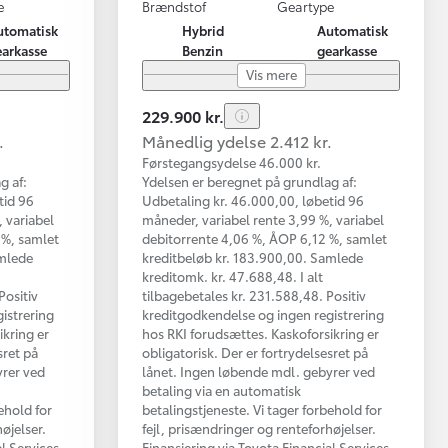
e
Brændstof
Geartype
utomatisk
Hybrid
Automatisk
earkasse
Benzin
gearkasse
Vis mere
229.900 kr.
.
Månedlig ydelse 2.412 kr.
Førstegangsydelse 46.000 kr.
g af:
Ydelsen er beregnet på grundlag af:
tid 96
Udbetaling kr. 46.000,00, løbetid 96
 variabel
måneder, variabel rente 3,99 %, variabel
 %, samlet
debitorrente 4,06 %, ÅOP 6,12 %, samlet
amlede
kreditbeløb kr. 183.900,00. Samlede
kreditomk. kr. 47.688,48. I alt
Positiv
tilbagebetales kr. 231.588,48. Positiv
istrering
kreditgodkendelse og ingen registrering
ikring er
hos RKI forudsættes. Kaskoforsikring er
sret på
obligatorisk. Der er fortrydelsesret på
yrer ved
lånet. Ingen løbende mdl. gebyrer ved
betaling via en automatisk
ehold for
betalingstjeneste. Vi tager forbehold for
øjelser.
fejl, prisændringer og renteforhøjelser.
al Services
Finansiering via Toyota Financial Services