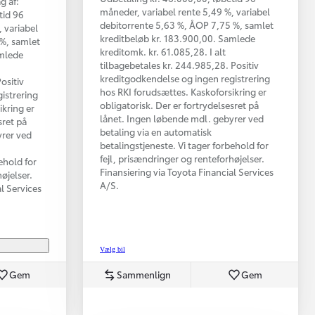
g af:
måneder, variabel rente 5,49 %, variabel
tid 96
debitorrente 5,63 %, ÅOP 7,75 %, samlet
 variabel
kreditbeløb kr. 183.900,00. Samlede
 %, samlet
kreditomk. kr. 61.085,28. I alt
amlede
tilbagebetales kr. 244.985,28. Positiv
kreditgodkendelse og ingen registrering
ositiv
hos RKI forudsættes. Kaskoforsikring er
istrering
obligatorisk. Der er fortrydelsesret på
ikring er
lånet. Ingen løbende mdl. gebyrer ved
sret på
betaling via en automatisk
yrer ved
betalingstjeneste. Vi tager forbehold for
fejl, prisændringer og renteforhøjelser.
ehold for
Finansiering via Toyota Financial Services
øjelser.
A/S.
al Services
Vælg bil
Gem
Sammenlign
Gem