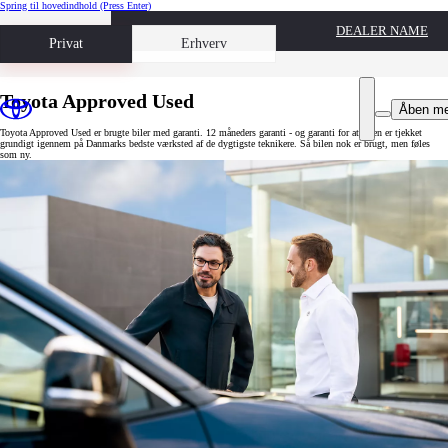
Spring til hovedindhold
(Press Enter)
DEALER NAME
Book prøvetur
Privat
Erhverv
Toyota Approved Used
Åben m
Toyota Approved Used er brugte biler med garanti. 12 måneders garanti - og garanti for at bilen er tjekket
grundigt igennem på Danmarks bedste værksted af de dygtigste teknikere. Så bilen nok er brugt, men føles
som ny.