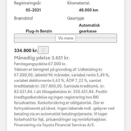
Registreringsår
Kilometertal
05-2021
48.000 km
Brændstof
Geartype
Automatisk
Plug-In Benzin
gearkasse
Vis mere
334.800 kr.
Månedlig ydelse 3.651 kr.
Førstegangsydelse 67.000 kr.
Ydelsen er beregnet på grundlag af: Udbetaling kr.
67.000,00, løbetid 96 måneder, variabel rente 5,49 %,
variabel debitorrente 5,63 %, ÅOP 7,22 %, samlet
kreditbeløb kr. 267.800,00. Samlede kreditomk. kr.
82.651,84. I alt tilbagebetales kr. 350.451,84. Positiv
kreditgodkendelse og ingen registrering hos RKI
forudsættes. Kaskoforsikring er obligatorisk. Der er
fortrydelsesret på lånet. Ingen løbende mdl. gebyrer ved
betaling via en automatisk betalingstjeneste. Vi tager
forbehold for fejl, prisændringer og renteforhøjelser.
Finansiering via Toyota Financial Services A/S.