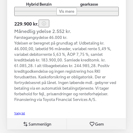
Hybrid Benzin
gearkasse
Vis mere
229.900 kr.
Månedlig ydelse 2.552 kr.
Førstegangsydelse 46.000 kr.
Ydelsen er beregnet på grundlag af: Udbetaling kr.
46.000,00, løbetid 96 måneder, variabel rente 5,49 %,
variabel debitorrente 5,63 %, ÅOP 7,75 %, samlet
kreditbeløb kr. 183.900,00. Samlede kreditomk. kr.
61.085,28. I alt tilbagebetales kr. 244.985,28. Positiv
kreditgodkendelse og ingen registrering hos RKI
forudsættes. Kaskoforsikring er obligatorisk. Der er
fortrydelsesret på lånet. Ingen løbende mdl. gebyrer ved
betaling via en automatisk betalingstjeneste. Vi tager
forbehold for fejl, prisændringer og renteforhøjelser.
Finansiering via Toyota Financial Services A/S.
Vælg bil
Sammenlign
Gem