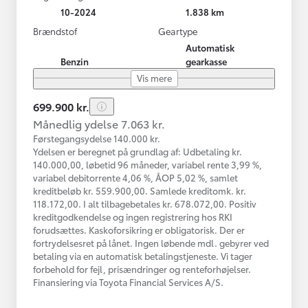
10-2024
1.838 km
Brændstof
Geartype
Automatisk
Benzin
gearkasse
Vis mere
699.900 kr.
Månedlig ydelse 7.063 kr.
Førstegangsydelse 140.000 kr.
Ydelsen er beregnet på grundlag af: Udbetaling kr.
140.000,00, løbetid 96 måneder, variabel rente 3,99 %,
variabel debitorrente 4,06 %, ÅOP 5,02 %, samlet
kreditbeløb kr. 559.900,00. Samlede kreditomk. kr.
118.172,00. I alt tilbagebetales kr. 678.072,00. Positiv
kreditgodkendelse og ingen registrering hos RKI
forudsættes. Kaskoforsikring er obligatorisk. Der er
fortrydelsesret på lånet. Ingen løbende mdl. gebyrer ved
betaling via en automatisk betalingstjeneste. Vi tager
forbehold for fejl, prisændringer og renteforhøjelser.
Finansiering via Toyota Financial Services A/S.