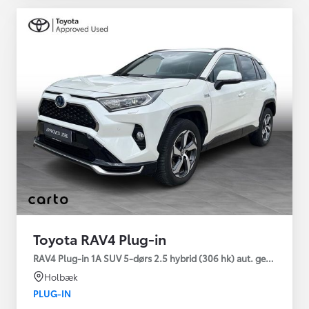
Toyota RAV4 Plug-in
RAV4 Plug-in 1A SUV 5-dørs 2.5 hybrid (306 hk) aut. gear AWD-i
Holbæk
PLUG-IN