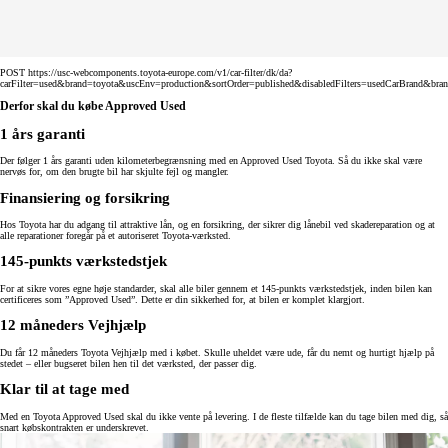
POST https://usc-webcomponents.toyota-europe.com/v1/car-filter/dk/da?
carFilter=used&brand=toyota&uscEnv=production&sortOrder=published&disabledFilters=usedCarBrand&bra
Derfor skal du købe Approved Used
1 års garanti
Der følger 1 års garanti uden kilometerbegrænsning med en Approved Used Toyota. Så du ikke skal være
nervøs for, om den brugte bil har skjulte fejl og mangler.
Finansiering og forsikring
Hos Toyota har du adgang til attraktive lån, og en forsikring, der sikrer dig lånebil ved skadereparation og at
alle reparationer foregår på et autoriseret Toyota-værksted.
145-punkts værkstedstjek
For at sikre vores egne høje standarder, skal alle biler gennem et 145-punkts værkstedstjek, inden bilen kan
certificeres som ”Approved Used”. Dette er din sikkerhed for, at bilen er komplet klargjort.
12 måneders Vejhjælp
Du får 12 måneders Toyota Vejhjælp med i købet. Skulle uheldet være ude, får du nemt og hurtigt hjælp på
stedet – eller bugseret bilen hen til det værksted, der passer dig.
Klar til at tage med
Med en Toyota Approved Used skal du ikke vente på levering. I de fleste tilfælde kan du tage bilen med dig, så
snart købskontrakten er underskrevet.