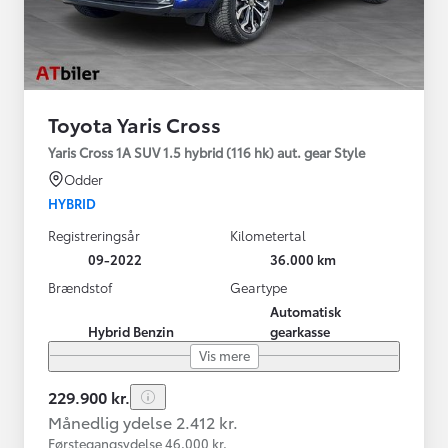
Toyota Yaris Cross
Yaris Cross 1A SUV 1.5 hybrid (116 hk) aut. gear Style
Odder
HYBRID
Registreringsår
Kilometertal
09-2022
36.000 km
Brændstof
Geartype
Automatisk
Hybrid Benzin
gearkasse
Vis mere
229.900 kr.
Månedlig ydelse 2.412 kr.
Førstegangsydelse 46.000 kr.