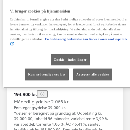
Vi bruger cookies på hjemmesiden
Toyota Yaris
Cookies har til formål at give dig den bedst mulige oplevelse af vores hjemmeside, til at
Yaris 4A Hatchback 1.5 hybrid (116 hk) aut. gear Active - Technolo
levere tjenester og værktøjer fra tredjepart, for at hjælpe os at forstå og forbedre sidens
funktionalitet og til brug for markedsføring. Vi anbefaler, at du beholder alle disse
Nykøbing Mors
cookies, men hvis du ikke er enig, kan du nemt ændre dem ved at trykke på cookie
HYBRID
indstillingerne nedenfor.
En fuldstændig beskrivelse kan findes i vores cookie-politik
Registreringsår
Kilometertal
12-2023
43.000 km
Cookie - indstillinger
Brændstof
Geartype
Automatisk
Hybrid Benzin
gearkasse
Kun nødvendige cookies
Accepter alle cookies
Vis mere
194.900 kr.
Månedlig ydelse 2.066 kr.
Førstegangsydelse 39.000 kr.
Ydelsen er beregnet på grundlag af: Udbetaling kr.
39.000,00, løbetid 96 måneder, variabel rente 3,99 %,
variabel debitorrente 4,06 %, ÅOP 6,41 %, samlet
kreditbeløb kr. 155.900,00. Samlede kreditomk. kr.