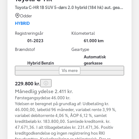
Toyota C-HR 1B SUV 5-dørs 2.0 hybrid (184 hk) aut. gear C-HIC
Odder
HYBRID
Registreringsår
Kilometertal
01-2023
61.000 km
Brændstof
Geartype
Automatisk
Hybrid Benzin
gearkasse
Vis mere
229.800 kr.
Månedlig ydelse 2.411 kr.
Førstegangsydelse 46.000 kr.
Ydelsen er beregnet på grundlag af: Udbetaling kr.
46.000,00, løbetid 96 måneder, variabel rente 3,99 %,
variabel debitorrente 4,06 %, ÅOP 6,12 %, samlet
kreditbeløb kr. 183.800,00. Samlede kreditomk. kr.
47.671,36. I alt tilbagebetales kr. 231.471,36. Positiv
kreditgodkendelse og ingen registrering hos RKI
forudsættes. Kaskoforsikring er obligatorisk. Der er