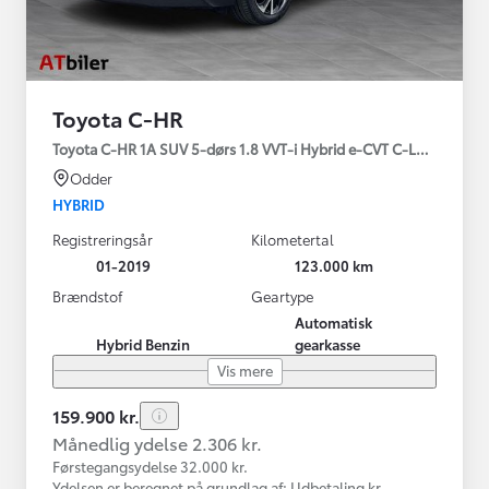
Toyota C-HR
Toyota C-HR 1A SUV 5-dørs 1.8 VVT-i Hybrid e-CVT C-LUB - SMAR
Odder
HYBRID
Registreringsår
Kilometertal
01-2019
123.000 km
Brændstof
Geartype
Automatisk
Hybrid Benzin
gearkasse
Vis mere
159.900 kr.
Månedlig ydelse 2.306 kr.
Førstegangsydelse 32.000 kr.
Ydelsen er beregnet på grundlag af: Udbetaling kr.