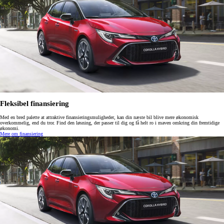
Fleksibel finansiering
Med en bred palette at attraktive finansieringsmuligheder, kan din næste bil blive mere økonomisk
overkommelig, end du tror. Find den løsning, der passer til dig og få helt ro i maven omkring din fremtidige
økonomi.
Mere om finansiering