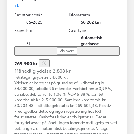
EL
Registreringsår
Kilometertal
05-2025
56.262 km
Brændstof
Geartype
Automatisk
El
gearkasse
Vis mere
269.900 kr.
Månedlig ydelse 2.808 kr.
Førstegangsydelse 54.000 kr.
Ydelsen er beregnet på grundlag af: Udbetaling kr.
54.000,00, løbetid 96 måneder, variabel rente 3,99 %,
variabel debitorrente 4,06 %, ÅOP 5,88 %, samlet
kreditbeløb kr. 215.900,00. Samlede kreditomk. kr.
53.704,48. I alt tilbagebetales kr. 269.604,48. Positiv
kreditgodkendelse og ingen registrering hos RKI
forudsættes. Kaskoforsikring er obligatorisk. Der er
fortrydelsesret på lånet. Ingen løbende mdl. gebyrer ved
betaling via en automatisk betalingstjeneste. Vi tager
forbehold for fejl, prisændringer og renteforhøjelser.