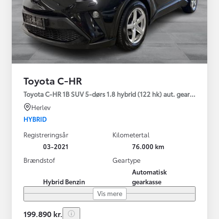
Toyota C-HR
Toyota C-HR 1B SUV 5-dørs 1.8 hybrid (122 hk) aut. gear C-LUB -
Herlev
HYBRID
Registreringsår
Kilometertal
03-2021
76.000 km
Brændstof
Geartype
Automatisk
Hybrid Benzin
gearkasse
Vis mere
199.890 kr.