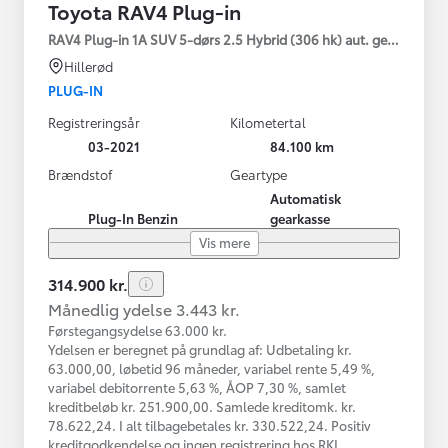
Toyota RAV4 Plug-in
RAV4 Plug-in 1A SUV 5-dørs 2.5 Hybrid (306 hk) aut. gear AWD-i
Hillerød
PLUG-IN
Registreringsår
Kilometertal
03-2021
84.100 km
Brændstof
Geartype
Automatisk
Plug-In Benzin
gearkasse
Vis mere
314.900 kr.
Månedlig ydelse 3.443 kr.
Førstegangsydelse 63.000 kr.
Ydelsen er beregnet på grundlag af: Udbetaling kr.
63.000,00, løbetid 96 måneder, variabel rente 5,49 %,
variabel debitorrente 5,63 %, ÅOP 7,30 %, samlet
kreditbeløb kr. 251.900,00. Samlede kreditomk. kr.
78.622,24. I alt tilbagebetales kr. 330.522,24. Positiv
kreditgodkendelse og ingen registrering hos RKI