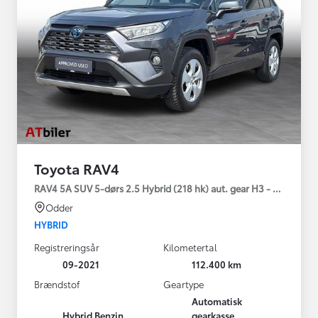
Toyota RAV4
RAV4 5A SUV 5-dørs 2.5 Hybrid (218 hk) aut. gear H3 - Comfort
Odder
HYBRID
Registreringsår
Kilometertal
09-2021
112.400 km
Brændstof
Geartype
Automatisk
Hybrid Benzin
gearkasse