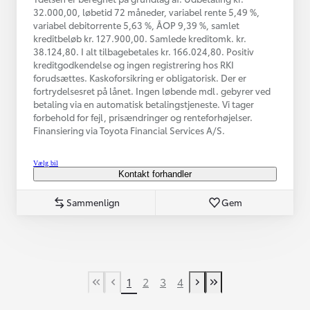
32.000,00, løbetid 72 måneder, variabel rente 5,49 %,
variabel debitorrente 5,63 %, ÅOP 9,39 %, samlet
kreditbeløb kr. 127.900,00. Samlede kreditomk. kr.
38.124,80. I alt tilbagebetales kr. 166.024,80. Positiv
kreditgodkendelse og ingen registrering hos RKI
forudsættes. Kaskoforsikring er obligatorisk. Der er
fortrydelsesret på lånet. Ingen løbende mdl. gebyrer ved
betaling via en automatisk betalingstjeneste. Vi tager
forbehold for fejl, prisændringer og renteforhøjelser.
Finansiering via Toyota Financial Services A/S.
Vælg bil
Kontakt forhandler
Sammenlign
Gem
1
2
3
4
First Page
Tidligere side
Næste side
Last Page