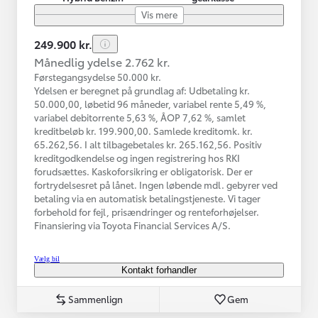
Vis mere
249.900 kr.
Månedlig ydelse 2.762 kr.
Førstegangsydelse 50.000 kr.
Ydelsen er beregnet på grundlag af: Udbetaling kr.
50.000,00, løbetid 96 måneder, variabel rente 5,49 %,
variabel debitorrente 5,63 %, ÅOP 7,62 %, samlet
kreditbeløb kr. 199.900,00. Samlede kreditomk. kr.
65.262,56. I alt tilbagebetales kr. 265.162,56. Positiv
kreditgodkendelse og ingen registrering hos RKI
forudsættes. Kaskoforsikring er obligatorisk. Der er
fortrydelsesret på lånet. Ingen løbende mdl. gebyrer ved
betaling via en automatisk betalingstjeneste. Vi tager
forbehold for fejl, prisændringer og renteforhøjelser.
Finansiering via Toyota Financial Services A/S.
Vælg bil
Kontakt forhandler
Sammenlign
Gem