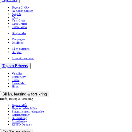
Toyota C-HR+
Ny Urban Cruiser
Aygo X
Yaris
Yaris Cross
Land Cruiser
Proace Verso
Brugte biler
Kampagner
Drivlinjer
Få en byttepris
Biltyper
Priser & brochurer
Toyota Erhverv
Varebiler
Proace City
Proace
Proace Max
Hilux
Billån, leasing & forsikring
Billån, leasing & forsikring
Toyota billån
Toyotas bedste billån
Finanstilsynets redegørelser
Referencerenter
Bilforsikring
Privatleasing
KINTO Danmark