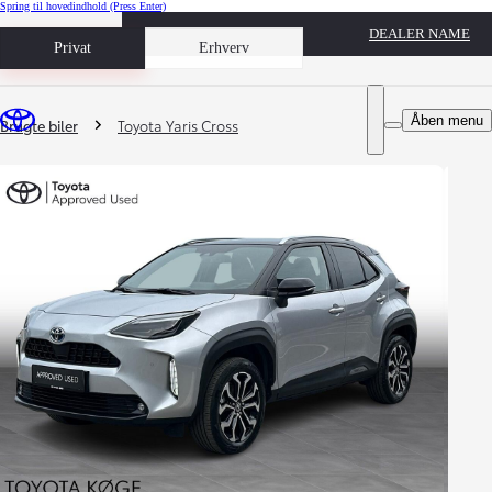
Spring til hovedindhold
(Press Enter)
DEALER NAME
Book prøvetur
Privat
Erhverv
Du er her
:
Åben menu
Brugte biler
Toyota Yaris Cross