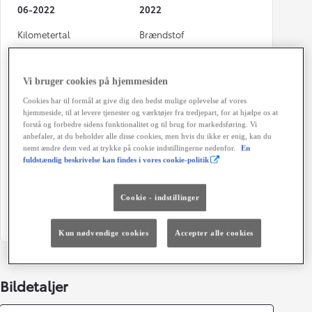
06-2022
2022
Kilometertal
Brændstof
89.243 km
Hybrid Benzin
Karosseri
Hestekræfter
Vi bruger cookies på hjemmesiden
5D - B-SUV
116 HK
Cookies har til formål at give dig den bedst mulige oplevelse af vores
hjemmeside, til at levere tjenester og værktøjer fra tredjepart, for at hjælpe os at
Co2 (blandet kørsel)
Geartype
forstå og forbedre sidens funktionalitet og til brug for markedsføring. Vi
103 g/km
Automatisk gearkasse
anbefaler, at du beholder alle disse cookies, men hvis du ikke er enig, kan du
nemt ændre dem ved at trykke på cookie indstillingerne nedenfor.
En
Døre
Farve
fuldstændig beskrivelse kan findes i vores cookie-politik
5
Sølv Metalic/Sort
Cookie - indstillinger
Grøn ejerafgift (årligt)
1.400 kr.
Kun nødvendige cookies
Accepter alle cookies
Bildetaljer