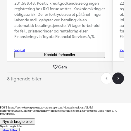
231.588,48. Positiv kreditgodkendelse og ingen
224.93
registrering hos RKI forudsættes. Kaskoforsikring er
regist
obligatorisk. Der er fortrydelsesret på lånet. Ingen
obliga
løbende mdl. gebyrer ved betaling via en
løbend
automatisk betalingstjeneste. Vi tager forbehold
automa
for fejl, prisændringer og renteforhøjelser.
for fe
Finansiering via Toyota Financial Services A/S.
Finans
Vælg bil
Vælg bil
Kontakt forhandler
Gem
8 lignende biler
POST https://usc-webcomponents.toyota-europe.com/v1/used-stock-cars/dk/da?
brand=toyota&uscContext=used&uscEnv=production&vehicleForSaleId=c9ebbee5-3389-4b19-9777-
faa6f1fa0b05
Nye & brugte biler
Nye & brugte biler
Nye biler