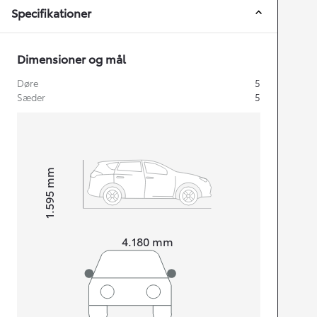
Specifikationer
Dimensioner og mål
Døre
5
Sæder
5
mm
1.595
Højt
Længde
4.180
mm