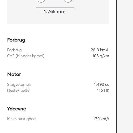
Bredde
1.765
mm
Forbrug
Forbrug
26,9
km/L
Co2 (blandet kørsel)
103
g/km
Motor
Slagvolumen
1.490
cc
Hestekræfter
116
HK
Ydeevne
Maks hastighed
170
km/t