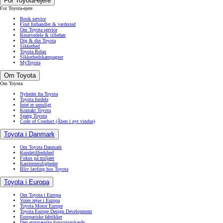
For Toyota-ejere
For Toyota-ejere
Book service
Find forhandler & værksted
Om Toyota service
Reservedele & tilbehør
Dig & din Toyota
Sikkerhed
Toyota Relax
Sikkerhedskampagner
MyToyota
Om Toyota
Om Toyota
Nyheder fra Toyota
Toyota fordele
Intet er umuligt
Kontakt Toyota
Spørg Toyota
Code of Conduct
(Åben i nyt vindue)
Toyota i Danmark
Om Toyota Danmark
Kundetilfredshed
Fokus på miljøet
Karrieremuligheder
Bliv lærling hos Toyota
Toyota i Europa
Om Toyota i Europa
Vores rejse i Europa
Toyota Motor Europe
Toyota Europe Design Development
Europæiske fabrikker
Den europæiske forsyningskæde