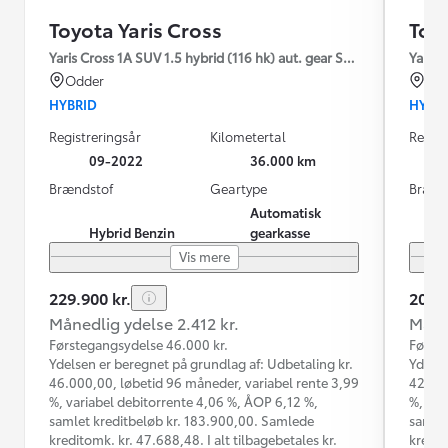
Toyota Yaris Cross
Toyo
Yaris Cross 1A SUV 1.5 hybrid (116 hk) aut. gear Style
Yaris 
Odder
Od
HYBRID
HYBR
Registreringsår
Kilometertal
Regist
09-2022
36.000 km
Brændstof
Geartype
Brænd
Automatisk
Hybrid Benzin
gearkasse
Vis mere
229.900 kr.
209.9
Månedlig ydelse 2.412 kr.
Måned
Førstegangsydelse 46.000 kr.
Første
Ydelsen er beregnet på grundlag af: Udbetaling kr.
Ydelse
46.000,00, løbetid 96 måneder, variabel rente 3,99
42.000
%, variabel debitorrente 4,06 %, ÅOP 6,12 %,
%, var
samlet kreditbeløb kr. 183.900,00. Samlede
samlet
kreditomk. kr. 47.688,48. I alt tilbagebetales kr.
kredit