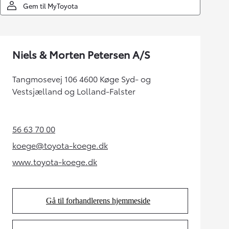
Gem til MyToyota
Niels & Morten Petersen A/S
Tangmosevej 106 4600 Køge Syd- og
Vestsjælland og Lolland-Falster
56 63 70 00
(Opens in new tab)
koege@toyota-koege.dk
(Opens in new tab)
www.toyota-koege.dk
(Opens in new tab)
Gå til forhandlerens hjemmeside
(Opens in new tab)