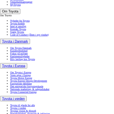
Sikkerhedskampagner
MyToyota
Om Toyota
Om Toyota
Nyheder fra Toyota
Toyota fordele
Intet er umuligt
Kontakt Toyota
Spørg Toyota
Code of Conduct
(Åben i nyt vindue)
Toyota i Danmark
Om Toyota Danmark
Kundetilfredshed
Fokus på miljøet
Karrieremuligheder
Bliv lærling hos Toyota
Toyota i Europa
Om Toyota i Europa
Vores rejse i Europa
Toyota Motor Europe
Toyota Europe Design Development
Europæiske fabrikker
Den europæiske forsyningskæde
Nationale marketing- & salgsselskaber
Toyota Connected Europa
Toyota i verden
Toyota til glæde for alle
Toyota i verden
Toyotas vision & filosofi
Mangfoldighed, diversitet & inklusion