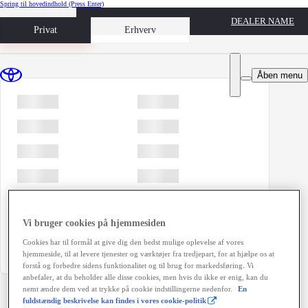
Spring til hovedindhold
(Press Enter)
DEALER NAME
Book prøvetur
Privat
Erhverv
Åben menu
Vi bruger cookies på hjemmesiden
Cookies har til formål at give dig den bedst mulige oplevelse af vores
hjemmeside, til at levere tjenester og værktøjer fra tredjepart, for at hjælpe os at
forstå og forbedre sidens funktionalitet og til brug for markedsføring. Vi
anbefaler, at du beholder alle disse cookies, men hvis du ikke er enig, kan du
nemt ændre dem ved at trykke på cookie indstillingerne nedenfor.
En
fuldstændig beskrivelse kan findes i vores cookie-politik