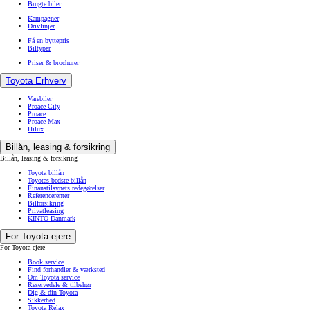
Brugte biler
Kampagner
Drivlinjer
Få en byttepris
Biltyper
Priser & brochurer
Toyota Erhverv
Varebiler
Proace City
Proace
Proace Max
Hilux
Billån, leasing & forsikring
Billån, leasing & forsikring
Toyota billån
Toyotas bedste billån
Finanstilsynets redegørelser
Referencerenter
Bilforsikring
Privatleasing
KINTO Danmark
For Toyota-ejere
For Toyota-ejere
Book service
Find forhandler & værksted
Om Toyota service
Reservedele & tilbehør
Dig & din Toyota
Sikkerhed
Toyota Relax