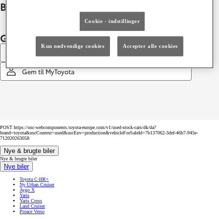
Bildetaljer
Cookie - indstillinger
Gem denne konfiguration
Kun nødvendige cookies
Accepter alle cookies
Print
Gem til MyToyota
POST https://usc-webcomponents.toyota-europe.com/v1/used-stock-cars/dk/da?
brand=toyota&uscContext=used&uscEnv=production&vehicleForSaleId=7b137062-3def-46b7-945e-
712020263058
Nye & brugte biler
Nye & brugte biler
Nye biler
Toyota C-HR+
Ny Urban Cruiser
Aygo X
Yaris
Yaris Cross
Land Cruiser
Proace Verso