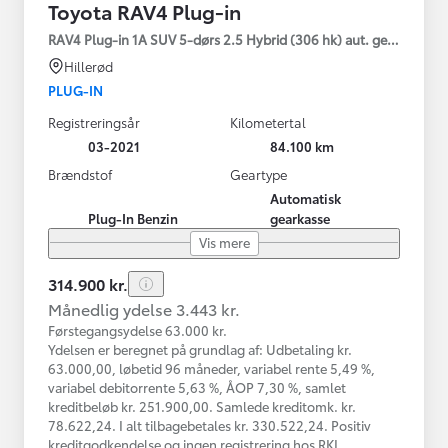
Toyota RAV4 Plug-in
RAV4 Plug-in 1A SUV 5-dørs 2.5 Hybrid (306 hk) aut. gear AWD-i
Hillerød
PLUG-IN
Registreringsår
Kilometertal
03-2021
84.100 km
Brændstof
Geartype
Automatisk
Plug-In Benzin
gearkasse
Vis mere
314.900 kr.
Månedlig ydelse 3.443 kr.
Førstegangsydelse 63.000 kr.
Ydelsen er beregnet på grundlag af: Udbetaling kr.
63.000,00, løbetid 96 måneder, variabel rente 5,49 %,
variabel debitorrente 5,63 %, ÅOP 7,30 %, samlet
kreditbeløb kr. 251.900,00. Samlede kreditomk. kr.
78.622,24. I alt tilbagebetales kr. 330.522,24. Positiv
kreditgodkendelse og ingen registrering hos RKI