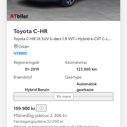
Toyota C-HR
Toyota C-HR 1A SUV 5-dørs 1.8 VVT-i Hybrid e-CVT C-LUB - SMAR
Odder
HYBRID
Registreringsår
Kilometertal
01-2019
123.000 km
Brændstof
Geartype
Automatisk
Hybrid Benzin
gearkasse
Vis mere
159.900 kr.
Månedlig ydelse 2.306 kr.
Førstegangsydelse 32.000 kr.
Ydelsen er beregnet på grundlag af: Udbetaling kr.