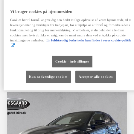
variabel debitorrente 4,06 %, ÅOP 6,41 %, samlet
kreditbeløb kr. 155.900,00. Samlede kreditomk. kr.
Vi bruger cookies på hjemmesiden
42.468,64. I alt tilbagebetales kr. 198.368,64. Positiv
kreditgodkendelse og ingen registrering hos RKI
Cookies har til formål at give dig den bedst mulige oplevelse af vores hjemmeside, til at
forudsættes. Kaskoforsikring er obligatorisk. Der er
levere tjenester og værktøjer fra tredjepart, for at hjælpe os at forstå og forbedre sidens
fortrydelsesret på lånet. Ingen løbende mdl. gebyrer ved
funktionalitet og til brug for markedsføring. Vi anbefaler, at du beholder alle disse
cookies, men hvis du ikke er enig, kan du nemt ændre dem ved at trykke på cookie
betaling via en automatisk betalingstjeneste. Vi tager
indstillingerne nedenfor.
En fuldstændig beskrivelse kan findes i vores cookie-politik
forbehold for fejl, prisændringer og renteforhøjelser.
Finansiering via Toyota Financial Services A/S.
Cookie - indstillinger
Vælg bil
Kontakt forhandler
Kun nødvendige cookies
Accepter alle cookies
Sammenlign
Gem