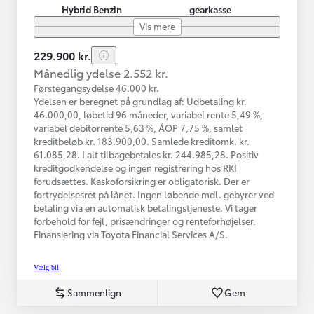
Hybrid Benzin
gearkasse
Vis mere
229.900 kr.
Månedlig ydelse 2.552 kr.
Førstegangsydelse 46.000 kr.
Ydelsen er beregnet på grundlag af: Udbetaling kr.
46.000,00, løbetid 96 måneder, variabel rente 5,49 %,
variabel debitorrente 5,63 %, ÅOP 7,75 %, samlet
kreditbeløb kr. 183.900,00. Samlede kreditomk. kr.
61.085,28. I alt tilbagebetales kr. 244.985,28. Positiv
kreditgodkendelse og ingen registrering hos RKI
forudsættes. Kaskoforsikring er obligatorisk. Der er
fortrydelsesret på lånet. Ingen løbende mdl. gebyrer ved
betaling via en automatisk betalingstjeneste. Vi tager
forbehold for fejl, prisændringer og renteforhøjelser.
Finansiering via Toyota Financial Services A/S.
Vælg bil
Sammenlign
Gem