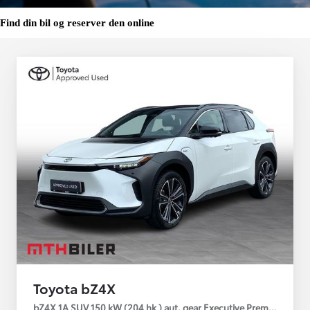
Find din bil og reserver den online
Toyota bZ4X
bZ4X 1A SUV 150 kW (204 hk ) aut. gear Executive Premium