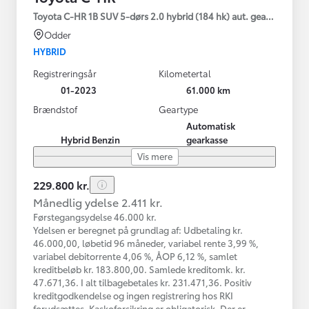
Toyota C-HR 1B SUV 5-dørs 2.0 hybrid (184 hk) aut. gear C-HIC
Odder
HYBRID
Registreringsår
Kilometertal
01-2023
61.000 km
Brændstof
Geartype
Automatisk
Hybrid Benzin
gearkasse
Vis mere
229.800 kr.
Månedlig ydelse 2.411 kr.
Førstegangsydelse 46.000 kr.
Ydelsen er beregnet på grundlag af: Udbetaling kr.
46.000,00, løbetid 96 måneder, variabel rente 3,99 %,
variabel debitorrente 4,06 %, ÅOP 6,12 %, samlet
kreditbeløb kr. 183.800,00. Samlede kreditomk. kr.
47.671,36. I alt tilbagebetales kr. 231.471,36. Positiv
kreditgodkendelse og ingen registrering hos RKI
forudsættes. Kaskoforsikring er obligatorisk. Der er