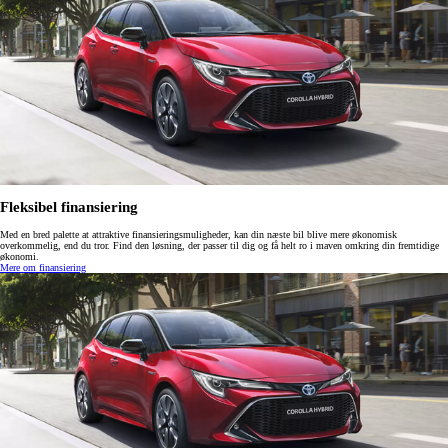
Fleksibel finansiering
Med en bred palette at attraktive finansieringsmuligheder, kan din næste bil blive mere økonomisk
overkommelig, end du tror. Find den løsning, der passer til dig og få helt ro i maven omkring din fremtidige
økonomi.
Mere om finansiering