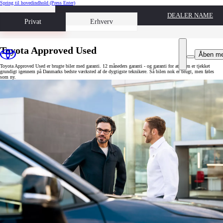
Spring til hovedindhold
(Press Enter)
DEALER NAME
Book prøvetur
Privat
Erhverv
Toyota Approved Used
Åben m
Toyota Approved Used er brugte biler med garanti. 12 måneders garanti - og garanti for at bilen er tjekket
grundigt igennem på Danmarks bedste værksted af de dygtigste teknikere. Så bilen nok er brugt, men føles
som ny.