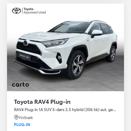
Toyota RAV4 Plug-in
RAV4 Plug-in 1A SUV 5-dørs 2.5 hybrid (306 hk) aut. gear AWD-i
Holbæk
PLUG-IN