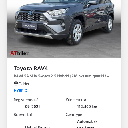
Toyota RAV4
RAV4 5A SUV 5-dørs 2.5 Hybrid (218 hk) aut. gear H3 - Comfort
Odder
HYBRID
Registreringsår
Kilometertal
09-2021
112.400 km
Brændstof
Geartype
Automatisk
Hybrid Benzin
gearkasse