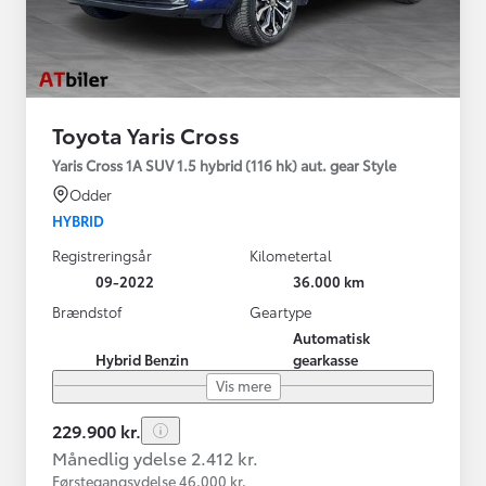
Toyota Yaris Cross
Yaris Cross 1A SUV 1.5 hybrid (116 hk) aut. gear Style
Odder
HYBRID
Registreringsår
Kilometertal
09-2022
36.000 km
Brændstof
Geartype
Automatisk
Hybrid Benzin
gearkasse
Vis mere
229.900 kr.
Månedlig ydelse 2.412 kr.
Førstegangsydelse 46.000 kr.