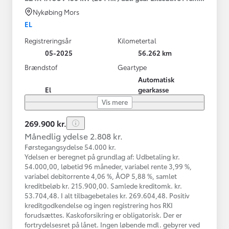
Nykøbing Mors
EL
Registreringsår
Kilometertal
05-2025
56.262 km
Brændstof
Geartype
Automatisk
El
gearkasse
Vis mere
269.900 kr.
Månedlig ydelse 2.808 kr.
Førstegangsydelse 54.000 kr.
Ydelsen er beregnet på grundlag af: Udbetaling kr.
54.000,00, løbetid 96 måneder, variabel rente 3,99 %,
variabel debitorrente 4,06 %, ÅOP 5,88 %, samlet
kreditbeløb kr. 215.900,00. Samlede kreditomk. kr.
53.704,48. I alt tilbagebetales kr. 269.604,48. Positiv
kreditgodkendelse og ingen registrering hos RKI
forudsættes. Kaskoforsikring er obligatorisk. Der er
fortrydelsesret på lånet. Ingen løbende mdl. gebyrer ved