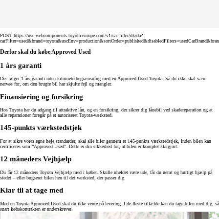
POST https://usc-webcomponents.toyota-europe.com/v1/car-filter/dk/da?
carFilter=used&brand=toyota&uscEnv=production&sortOrder=published&disabledFilters=usedCarBrand&bra
Derfor skal du købe Approved Used
1 års garanti
Der følger 1 års garanti uden kilometerbegrænsning med en Approved Used Toyota. Så du ikke skal være
nervøs for, om den brugte bil har skjulte fejl og mangler.
Finansiering og forsikring
Hos Toyota har du adgang til attraktive lån, og en forsikring, der sikrer dig lånebil ved skadereparation og at
alle reparationer foregår på et autoriseret Toyota-værksted.
145-punkts værkstedstjek
For at sikre vores egne høje standarder, skal alle biler gennem et 145-punkts værkstedstjek, inden bilen kan
certificeres som ”Approved Used”. Dette er din sikkerhed for, at bilen er komplet klargjort.
12 måneders Vejhjælp
Du får 12 måneders Toyota Vejhjælp med i købet. Skulle uheldet være ude, får du nemt og hurtigt hjælp på
stedet – eller bugseret bilen hen til det værksted, der passer dig.
Klar til at tage med
Med en Toyota Approved Used skal du ikke vente på levering. I de fleste tilfælde kan du tage bilen med dig, så
snart købskontrakten er underskrevet.