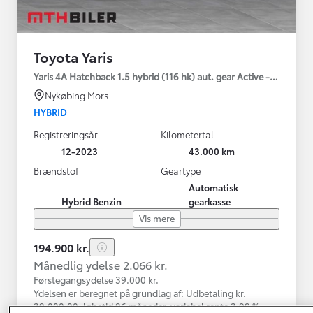
Toyota Yaris
Yaris 4A Hatchback 1.5 hybrid (116 hk) aut. gear Active - Technolo
Nykøbing Mors
HYBRID
Registreringsår
Kilometertal
12-2023
43.000 km
Brændstof
Geartype
Automatisk
Hybrid Benzin
gearkasse
Vis mere
194.900 kr.
Månedlig ydelse 2.066 kr.
Førstegangsydelse 39.000 kr.
Ydelsen er beregnet på grundlag af: Udbetaling kr.
39.000,00, løbetid 96 måneder, variabel rente 3,99 %,