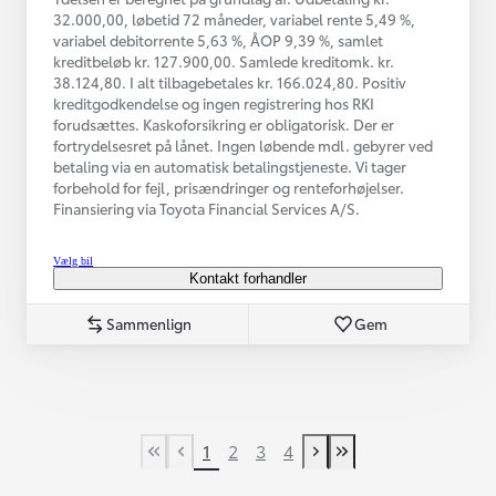
32.000,00, løbetid 72 måneder, variabel rente 5,49 %,
variabel debitorrente 5,63 %, ÅOP 9,39 %, samlet
kreditbeløb kr. 127.900,00. Samlede kreditomk. kr.
38.124,80. I alt tilbagebetales kr. 166.024,80. Positiv
kreditgodkendelse og ingen registrering hos RKI
forudsættes. Kaskoforsikring er obligatorisk. Der er
fortrydelsesret på lånet. Ingen løbende mdl. gebyrer ved
betaling via en automatisk betalingstjeneste. Vi tager
forbehold for fejl, prisændringer og renteforhøjelser.
Finansiering via Toyota Financial Services A/S.
Vælg bil
Kontakt forhandler
Sammenlign
Gem
1
2
3
4
First Page
Tidligere side
Næste side
Last Page