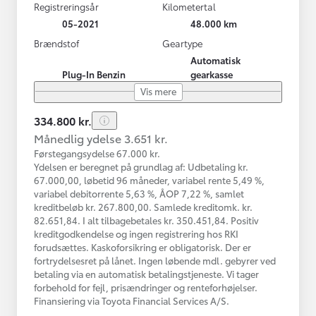
Registreringsår
Kilometertal
05-2021
48.000 km
Brændstof
Geartype
Automatisk
Plug-In Benzin
gearkasse
Vis mere
334.800 kr.
Månedlig ydelse 3.651 kr.
Førstegangsydelse 67.000 kr.
Ydelsen er beregnet på grundlag af: Udbetaling kr.
67.000,00, løbetid 96 måneder, variabel rente 5,49 %,
variabel debitorrente 5,63 %, ÅOP 7,22 %, samlet
kreditbeløb kr. 267.800,00. Samlede kreditomk. kr.
82.651,84. I alt tilbagebetales kr. 350.451,84. Positiv
kreditgodkendelse og ingen registrering hos RKI
forudsættes. Kaskoforsikring er obligatorisk. Der er
fortrydelsesret på lånet. Ingen løbende mdl. gebyrer ved
betaling via en automatisk betalingstjeneste. Vi tager
forbehold for fejl, prisændringer og renteforhøjelser.
Finansiering via Toyota Financial Services A/S.