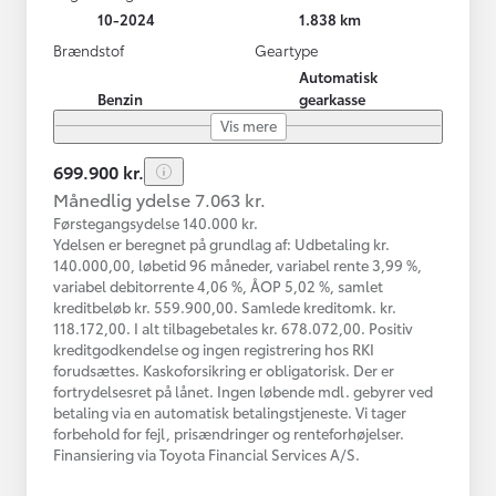
10-2024
1.838 km
Brændstof
Geartype
Automatisk
Benzin
gearkasse
Vis mere
699.900 kr.
Månedlig ydelse 7.063 kr.
Førstegangsydelse 140.000 kr.
Ydelsen er beregnet på grundlag af: Udbetaling kr.
140.000,00, løbetid 96 måneder, variabel rente 3,99 %,
variabel debitorrente 4,06 %, ÅOP 5,02 %, samlet
kreditbeløb kr. 559.900,00. Samlede kreditomk. kr.
118.172,00. I alt tilbagebetales kr. 678.072,00. Positiv
kreditgodkendelse og ingen registrering hos RKI
forudsættes. Kaskoforsikring er obligatorisk. Der er
fortrydelsesret på lånet. Ingen løbende mdl. gebyrer ved
betaling via en automatisk betalingstjeneste. Vi tager
forbehold for fejl, prisændringer og renteforhøjelser.
Finansiering via Toyota Financial Services A/S.