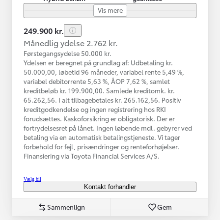
Vis mere
249.900 kr.
Månedlig ydelse 2.762 kr.
Førstegangsydelse 50.000 kr.
Ydelsen er beregnet på grundlag af: Udbetaling kr.
50.000,00, løbetid 96 måneder, variabel rente 5,49 %,
variabel debitorrente 5,63 %, ÅOP 7,62 %, samlet
kreditbeløb kr. 199.900,00. Samlede kreditomk. kr.
65.262,56. I alt tilbagebetales kr. 265.162,56. Positiv
kreditgodkendelse og ingen registrering hos RKI
forudsættes. Kaskoforsikring er obligatorisk. Der er
fortrydelsesret på lånet. Ingen løbende mdl. gebyrer ved
betaling via en automatisk betalingstjeneste. Vi tager
forbehold for fejl, prisændringer og renteforhøjelser.
Finansiering via Toyota Financial Services A/S.
Vælg bil
Kontakt forhandler
Sammenlign
Gem