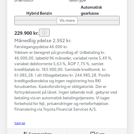
Automatisk
Hybrid Benzin
gearkasse
Vis mere
229.900 kr.
Månedlig ydelse 2.552 kr.
Førstegangsydelse 46.000 kr.
Ydelsen er beregnet på grundlag af: Udbetaling kr.
46.000,00, løbetid 96 måneder, variabel rente 5,49 %,
variabel debitorrente 5,63 %, ÅOP 7,75 %, samlet
kreditbeløb kr. 183.900,00. Samlede kreditomk. kr.
61.085,28. I alt tilbagebetales kr. 244.985,28. Positiv
kreditgodkendelse og ingen registrering hos RKI
forudsættes. Kaskoforsikring er obligatorisk. Der er
fortrydelsesret på lånet. Ingen løbende mdl. gebyrer ved
betaling via en automatisk betalingstjeneste. Vi tager
forbehold for fejl, prisændringer og renteforhøjelser.
Finansiering via Toyota Financial Services A/S.
Vælg bil
Sammenlign
Gem