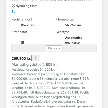
Nykøbing Mors
EL
Registreringsår
Kilometertal
05-2025
56.262 km
Brændstof
Geartype
Automatisk
El
gearkasse
Vis mere
269.900 kr.
Månedlig ydelse 2.808 kr.
Førstegangsydelse 54.000 kr.
Ydelsen er beregnet på grundlag af: Udbetaling kr.
54.000,00, løbetid 96 måneder, variabel rente 3,99 %,
variabel debitorrente 4,06 %, ÅOP 5,88 %, samlet
kreditbeløb kr. 215.900,00. Samlede kreditomk. kr.
53.704,48. I alt tilbagebetales kr. 269.604,48. Positiv
kreditgodkendelse og ingen registrering hos RKI
forudsættes. Kaskoforsikring er obligatorisk. Der er
fortrydelsesret på lånet. Ingen løbende mdl. gebyrer ved