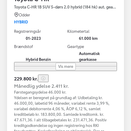
Toyota C-HR 1B SUV 5-dørs 2.0 hybrid (184 hk) aut. gear C-HIC
Odder
HYBRID
Registreringsår
Kilometertal
01-2023
61.000 km
Brændstof
Geartype
Automatisk
Hybrid Benzin
gearkasse
Vis mere
229.800 kr.
Månedlig ydelse 2.411 kr.
Førstegangsydelse 46.000 kr.
Ydelsen er beregnet på grundlag af: Udbetaling kr.
46.000,00, løbetid 96 måneder, variabel rente 3,99 %,
variabel debitorrente 4,06 %, ÅOP 6,12 %, samlet
kreditbeløb kr. 183.800,00. Samlede kreditomk. kr.
47.671,36. I alt tilbagebetales kr. 231.471,36. Positiv
kreditgodkendelse og ingen registrering hos RKI
forudsættes. Kaskoforsikring er obligatorisk. Der er