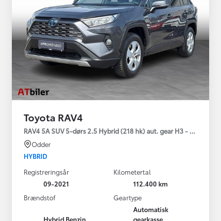
Toyota RAV4
RAV4 5A SUV 5-dørs 2.5 Hybrid (218 hk) aut. gear H3 - Comfort
Odder
HYBRID
Registreringsår
Kilometertal
09-2021
112.400 km
Brændstof
Geartype
Automatisk
Hybrid Benzin
gearkasse