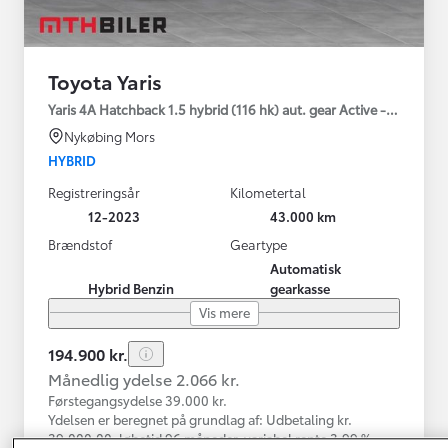
Toyota Yaris
Yaris 4A Hatchback 1.5 hybrid (116 hk) aut. gear Active - Technolo
Nykøbing Mors
HYBRID
Registreringsår
Kilometertal
12-2023
43.000 km
Brændstof
Geartype
Automatisk
Hybrid Benzin
gearkasse
Vis mere
194.900 kr.
Månedlig ydelse 2.066 kr.
Førstegangsydelse 39.000 kr.
Ydelsen er beregnet på grundlag af: Udbetaling kr.
39.000,00, løbetid 96 måneder, variabel rente 3,99 %,