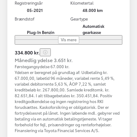
Registreringsår
Kilometertal
05-2021
48.000 km
Brændstof
Geartype
Automatisk
Plug-In Benzin
gearkasse
Vis mere
334.800 kr.
Månedlig ydelse 3.651 kr.
Førstegangsydelse 67.000 kr.
Ydelsen er beregnet på grundlag af: Udbetaling kr.
67.000,00, løbetid 96 måneder, variabel rente 5,49 %,
variabel debitorrente 5,63 %, ÅOP 7,22 %, samlet
kreditbeløb kr. 267.800,00. Samlede kreditomk. kr.
82.651,84. I alt tilbagebetales kr. 350.451,84. Positiv
kreditgodkendelse og ingen registrering hos RKI
forudsættes. Kaskoforsikring er obligatorisk. Der er
fortrydelsesret på lånet. Ingen løbende mdl. gebyrer ved
betaling via en automatisk betalingstjeneste. Vi tager
forbehold for fejl, prisændringer og renteforhøjelser.
Finansiering via Toyota Financial Services A/S.