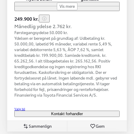
Vis mere
249.900 kr.
Månedlig ydelse 2.762 kr.
Førstegangsydelse 50.000 kr.
Ydelsen er beregnet på grundlag af: Udbetaling kr.
50.000,00, løbetid 96 måneder, variabel rente 5,49 %,
variabel debitorrente 5,63 %, ÅOP 7,62 %, samlet
kreditbeløb kr. 199.900,00. Samlede kreditomk. kr.
65.262,56. I alt tilbagebetales kr. 265.162,56. Positiv
kreditgodkendelse og ingen registrering hos RKI
forudsættes. Kaskoforsikring er obligatorisk. Der er
fortrydelsesret på lånet. Ingen løbende mdl. gebyrer ved
betaling via en automatisk betalingstjeneste. Vi tager
forbehold for fejl, prisændringer og renteforhøjelser.
Finansiering via Toyota Financial Services A/S.
Vælg bil
Kontakt forhandler
Sammenlign
Gem