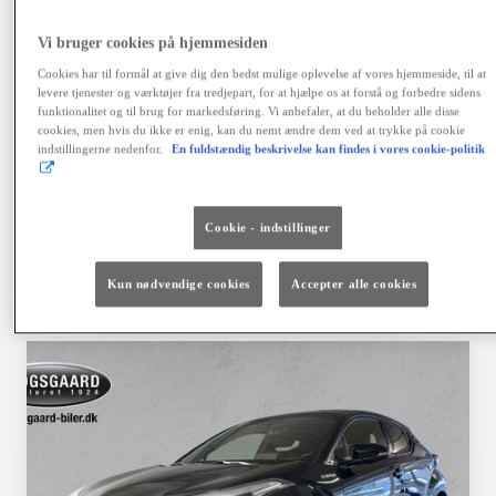
variabel debitorrente 4,06 %, ÅOP 6,41 %, samlet
kreditbeløb kr. 155.900,00. Samlede kreditomk. kr.
Vi bruger cookies på hjemmesiden
42.468,64. I alt tilbagebetales kr. 198.368,64. Positiv
kreditgodkendelse og ingen registrering hos RKI
Cookies har til formål at give dig den bedst mulige oplevelse af vores hjemmeside, til at
forudsættes. Kaskoforsikring er obligatorisk. Der er
levere tjenester og værktøjer fra tredjepart, for at hjælpe os at forstå og forbedre sidens
fortrydelsesret på lånet. Ingen løbende mdl. gebyrer ved
funktionalitet og til brug for markedsføring. Vi anbefaler, at du beholder alle disse
cookies, men hvis du ikke er enig, kan du nemt ændre dem ved at trykke på cookie
betaling via en automatisk betalingstjeneste. Vi tager
indstillingerne nedenfor.
En fuldstændig beskrivelse kan findes i vores cookie-politik
forbehold for fejl, prisændringer og renteforhøjelser.
Finansiering via Toyota Financial Services A/S.
Cookie - indstillinger
Vælg bil
Kontakt forhandler
Kun nødvendige cookies
Accepter alle cookies
Sammenlign
Gem