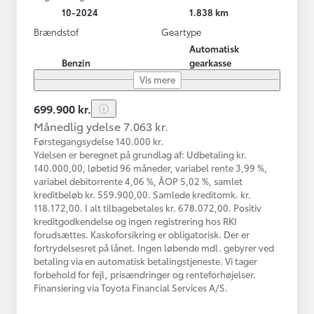
10-2024
1.838 km
Brændstof
Geartype
Automatisk
Benzin
gearkasse
Vis mere
699.900 kr.
Månedlig ydelse 7.063 kr.
Førstegangsydelse 140.000 kr.
Ydelsen er beregnet på grundlag af: Udbetaling kr.
140.000,00, løbetid 96 måneder, variabel rente 3,99 %,
variabel debitorrente 4,06 %, ÅOP 5,02 %, samlet
kreditbeløb kr. 559.900,00. Samlede kreditomk. kr.
118.172,00. I alt tilbagebetales kr. 678.072,00. Positiv
kreditgodkendelse og ingen registrering hos RKI
forudsættes. Kaskoforsikring er obligatorisk. Der er
fortrydelsesret på lånet. Ingen løbende mdl. gebyrer ved
betaling via en automatisk betalingstjeneste. Vi tager
forbehold for fejl, prisændringer og renteforhøjelser.
Finansiering via Toyota Financial Services A/S.