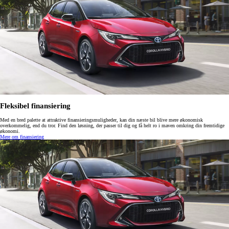
Fleksibel finansiering
Med en bred palette at attraktive finansieringsmuligheder, kan din næste bil blive mere økonomisk
overkommelig, end du tror. Find den løsning, der passer til dig og få helt ro i maven omkring din fremtidige
økonomi.
Mere om finansiering