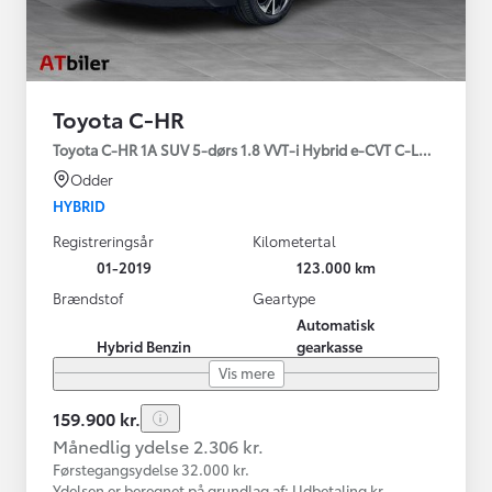
Toyota C-HR
Toyota C-HR 1A SUV 5-dørs 1.8 VVT-i Hybrid e-CVT C-LUB - SMAR
Odder
HYBRID
Registreringsår
Kilometertal
01-2019
123.000 km
Brændstof
Geartype
Automatisk
Hybrid Benzin
gearkasse
Vis mere
159.900 kr.
Månedlig ydelse 2.306 kr.
Førstegangsydelse 32.000 kr.
Ydelsen er beregnet på grundlag af: Udbetaling kr.