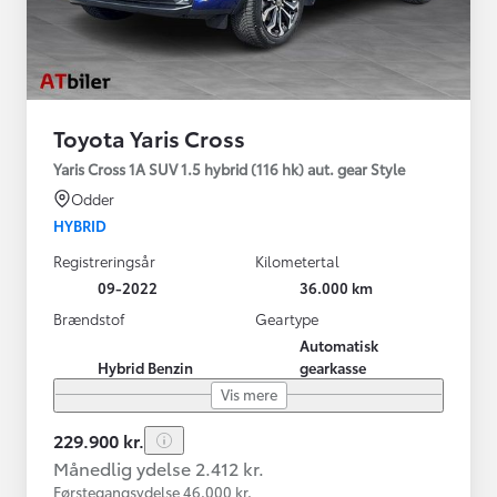
Toyota Yaris Cross
Yaris Cross 1A SUV 1.5 hybrid (116 hk) aut. gear Style
Odder
HYBRID
Registreringsår
Kilometertal
09-2022
36.000 km
Brændstof
Geartype
Automatisk
Hybrid Benzin
gearkasse
Vis mere
229.900 kr.
Månedlig ydelse 2.412 kr.
Førstegangsydelse 46.000 kr.