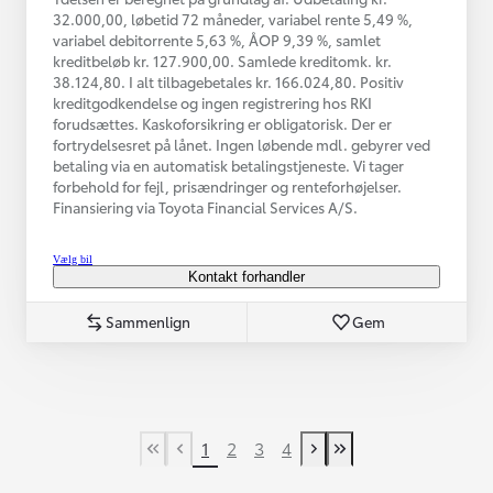
32.000,00, løbetid 72 måneder, variabel rente 5,49 %,
variabel debitorrente 5,63 %, ÅOP 9,39 %, samlet
kreditbeløb kr. 127.900,00. Samlede kreditomk. kr.
38.124,80. I alt tilbagebetales kr. 166.024,80. Positiv
kreditgodkendelse og ingen registrering hos RKI
forudsættes. Kaskoforsikring er obligatorisk. Der er
fortrydelsesret på lånet. Ingen løbende mdl. gebyrer ved
betaling via en automatisk betalingstjeneste. Vi tager
forbehold for fejl, prisændringer og renteforhøjelser.
Finansiering via Toyota Financial Services A/S.
Vælg bil
Kontakt forhandler
Sammenlign
Gem
1
2
3
4
First Page
Tidligere side
Næste side
Last Page