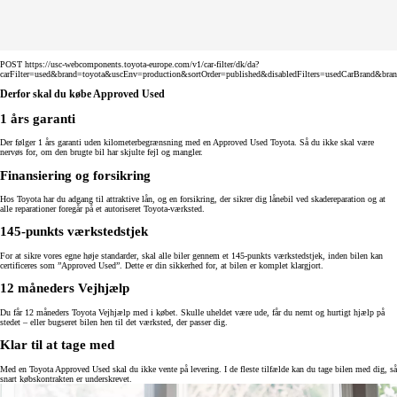
POST https://usc-webcomponents.toyota-europe.com/v1/car-filter/dk/da?
carFilter=used&brand=toyota&uscEnv=production&sortOrder=published&disabledFilters=usedCarBrand&bra
Derfor skal du købe Approved Used
1 års garanti
Der følger 1 års garanti uden kilometerbegrænsning med en Approved Used Toyota. Så du ikke skal være
nervøs for, om den brugte bil har skjulte fejl og mangler.
Finansiering og forsikring
Hos Toyota har du adgang til attraktive lån, og en forsikring, der sikrer dig lånebil ved skadereparation og at
alle reparationer foregår på et autoriseret Toyota-værksted.
145-punkts værkstedstjek
For at sikre vores egne høje standarder, skal alle biler gennem et 145-punkts værkstedstjek, inden bilen kan
certificeres som ”Approved Used”. Dette er din sikkerhed for, at bilen er komplet klargjort.
12 måneders Vejhjælp
Du får 12 måneders Toyota Vejhjælp med i købet. Skulle uheldet være ude, får du nemt og hurtigt hjælp på
stedet – eller bugseret bilen hen til det værksted, der passer dig.
Klar til at tage med
Med en Toyota Approved Used skal du ikke vente på levering. I de fleste tilfælde kan du tage bilen med dig, så
snart købskontrakten er underskrevet.