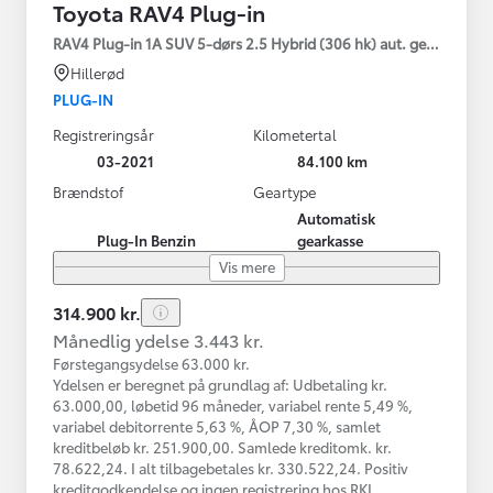
Toyota RAV4 Plug-in
RAV4 Plug-in 1A SUV 5-dørs 2.5 Hybrid (306 hk) aut. gear AWD-i
Hillerød
PLUG-IN
Registreringsår
Kilometertal
03-2021
84.100 km
Brændstof
Geartype
Automatisk
Plug-In Benzin
gearkasse
Vis mere
314.900 kr.
Månedlig ydelse 3.443 kr.
Førstegangsydelse 63.000 kr.
Ydelsen er beregnet på grundlag af: Udbetaling kr.
63.000,00, løbetid 96 måneder, variabel rente 5,49 %,
variabel debitorrente 5,63 %, ÅOP 7,30 %, samlet
kreditbeløb kr. 251.900,00. Samlede kreditomk. kr.
78.622,24. I alt tilbagebetales kr. 330.522,24. Positiv
kreditgodkendelse og ingen registrering hos RKI