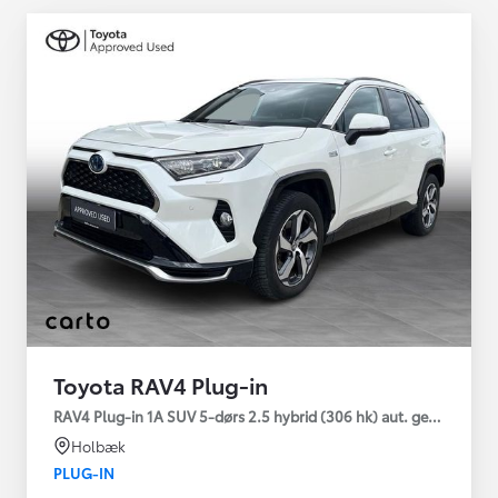
Toyota RAV4 Plug-in
RAV4 Plug-in 1A SUV 5-dørs 2.5 hybrid (306 hk) aut. gear AWD-i
Holbæk
PLUG-IN