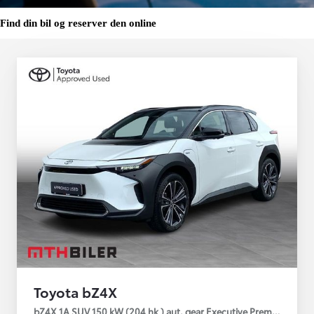
Find din bil og reserver den online
Toyota bZ4X
bZ4X 1A SUV 150 kW (204 hk ) aut. gear Executive Premium