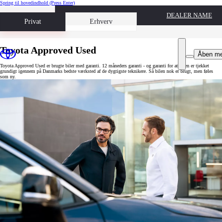
Spring til hovedindhold
(Press Enter)
DEALER NAME
Book prøvetur
Privat
Erhverv
Toyota Approved Used
Åben m
Toyota Approved Used er brugte biler med garanti. 12 måneders garanti - og garanti for at bilen er tjekket
grundigt igennem på Danmarks bedste værksted af de dygtigste teknikere. Så bilen nok er brugt, men føles
som ny.