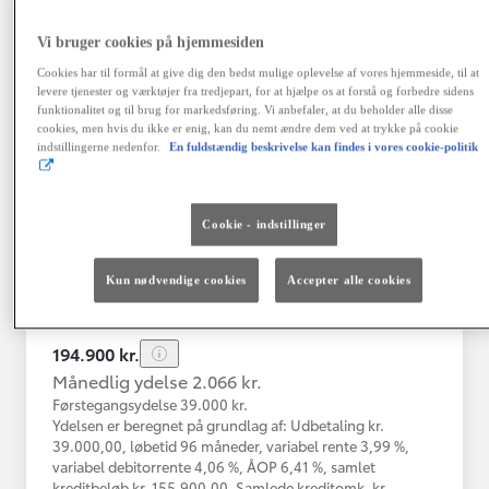
Vi bruger cookies på hjemmesiden
Toyota Yaris
Cookies har til formål at give dig den bedst mulige oplevelse af vores hjemmeside, til at
Yaris 4A Hatchback 1.5 hybrid (116 hk) aut. gear Active - Technolo
levere tjenester og værktøjer fra tredjepart, for at hjælpe os at forstå og forbedre sidens
funktionalitet og til brug for markedsføring. Vi anbefaler, at du beholder alle disse
Nykøbing Mors
cookies, men hvis du ikke er enig, kan du nemt ændre dem ved at trykke på cookie
HYBRID
indstillingerne nedenfor.
En fuldstændig beskrivelse kan findes i vores cookie-politik
Registreringsår
Kilometertal
12-2023
43.000 km
Cookie - indstillinger
Brændstof
Geartype
Automatisk
Hybrid Benzin
gearkasse
Kun nødvendige cookies
Accepter alle cookies
Vis mere
194.900 kr.
Månedlig ydelse 2.066 kr.
Førstegangsydelse 39.000 kr.
Ydelsen er beregnet på grundlag af: Udbetaling kr.
39.000,00, løbetid 96 måneder, variabel rente 3,99 %,
variabel debitorrente 4,06 %, ÅOP 6,41 %, samlet
kreditbeløb kr. 155.900,00. Samlede kreditomk. kr.