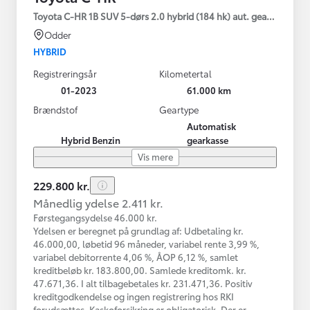
Toyota C-HR 1B SUV 5-dørs 2.0 hybrid (184 hk) aut. gear C-HIC
Odder
HYBRID
Registreringsår
Kilometertal
01-2023
61.000 km
Brændstof
Geartype
Automatisk
Hybrid Benzin
gearkasse
Vis mere
229.800 kr.
Månedlig ydelse 2.411 kr.
Førstegangsydelse 46.000 kr.
Ydelsen er beregnet på grundlag af: Udbetaling kr.
46.000,00, løbetid 96 måneder, variabel rente 3,99 %,
variabel debitorrente 4,06 %, ÅOP 6,12 %, samlet
kreditbeløb kr. 183.800,00. Samlede kreditomk. kr.
47.671,36. I alt tilbagebetales kr. 231.471,36. Positiv
kreditgodkendelse og ingen registrering hos RKI
forudsættes. Kaskoforsikring er obligatorisk. Der er