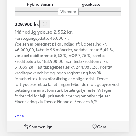
Hybrid Benzin
gearkasse
Vis mere
229.900 kr.
Månedlig ydelse 2.552 kr.
Førstegangsydelse 46.000 kr.
Ydelsen er beregnet på grundlag af: Udbetaling kr.
46.000,00, løbetid 96 måneder, variabel rente 5,49 %,
variabel debitorrente 5,63 %, ÅOP 7,75 %, samlet
kreditbeløb kr. 183.900,00. Samlede kreditomk. kr.
61.085,28. I alt tilbagebetales kr. 244.985,28. Positiv
kreditgodkendelse og ingen registrering hos RKI
forudsættes. Kaskoforsikring er obligatorisk. Der er
fortrydelsesret på lånet. Ingen løbende mdl. gebyrer ved
betaling via en automatisk betalingstjeneste. Vi tager
forbehold for fejl, prisændringer og renteforhøjelser.
Finansiering via Toyota Financial Services A/S.
Vælg bil
Sammenlign
Gem