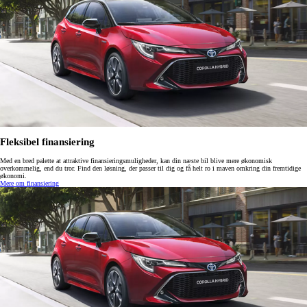
Fleksibel finansiering
Med en bred palette at attraktive finansieringsmuligheder, kan din næste bil blive mere økonomisk
overkommelig, end du tror. Find den løsning, der passer til dig og få helt ro i maven omkring din fremtidige
økonomi.
Mere om finansiering