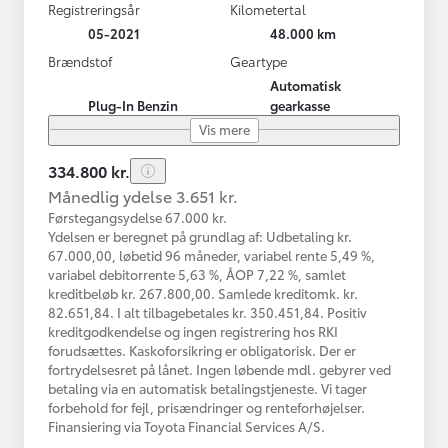
Registreringsår
Kilometertal
05-2021
48.000 km
Brændstof
Geartype
Automatisk
Plug-In Benzin
gearkasse
Vis mere
334.800 kr.
Månedlig ydelse 3.651 kr.
Førstegangsydelse 67.000 kr.
Ydelsen er beregnet på grundlag af: Udbetaling kr.
67.000,00, løbetid 96 måneder, variabel rente 5,49 %,
variabel debitorrente 5,63 %, ÅOP 7,22 %, samlet
kreditbeløb kr. 267.800,00. Samlede kreditomk. kr.
82.651,84. I alt tilbagebetales kr. 350.451,84. Positiv
kreditgodkendelse og ingen registrering hos RKI
forudsættes. Kaskoforsikring er obligatorisk. Der er
fortrydelsesret på lånet. Ingen løbende mdl. gebyrer ved
betaling via en automatisk betalingstjeneste. Vi tager
forbehold for fejl, prisændringer og renteforhøjelser.
Finansiering via Toyota Financial Services A/S.