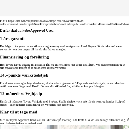
POST https://usc-webcomponents.toyota-europe.com/v1/car-filter/dk/da?
carFilter=used&brand=toyota&uscEnv=production&sortOrder=published&disabledFilters=usedCarBrand&bra
Derfor skal du købe Approved Used
1 års garanti
Der følger 1 års garanti uden kilometerbegrænsning med en Approved Used Toyota. Så du ikke skal være
nervøs for, om den brugte bil har skjulte fejl og mangler.
Finansiering og forsikring
Hos Toyota har du adgang til attraktive lån, og en forsikring, der sikrer dig lånebil ved skadereparation og at
alle reparationer foregår på et autoriseret Toyota-værksted.
145-punkts værkstedstjek
For at sikre vores egne høje standarder, skal alle biler gennem et 145-punkts værkstedstjek, inden bilen kan
certificeres som ”Approved Used”. Dette er din sikkerhed for, at bilen er komplet klargjort.
12 måneders Vejhjælp
Du får 12 måneders Toyota Vejhjælp med i købet. Skulle uheldet være ude, får du nemt og hurtigt hjælp på
stedet – eller bugseret bilen hen til det værksted, der passer dig.
Klar til at tage med
Med en Toyota Approved Used skal du ikke vente på levering. I de fleste tilfælde kan du tage bilen med dig, så
snart købskontrakten er underskrevet.