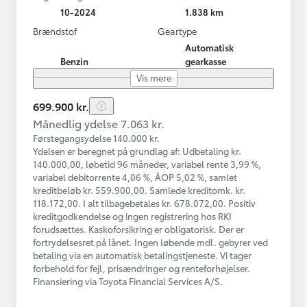
10-2024
1.838 km
Brændstof
Geartype
Automatisk
Benzin
gearkasse
Vis mere
699.900 kr.
Månedlig ydelse 7.063 kr.
Førstegangsydelse 140.000 kr.
Ydelsen er beregnet på grundlag af: Udbetaling kr.
140.000,00, løbetid 96 måneder, variabel rente 3,99 %,
variabel debitorrente 4,06 %, ÅOP 5,02 %, samlet
kreditbeløb kr. 559.900,00. Samlede kreditomk. kr.
118.172,00. I alt tilbagebetales kr. 678.072,00. Positiv
kreditgodkendelse og ingen registrering hos RKI
forudsættes. Kaskoforsikring er obligatorisk. Der er
fortrydelsesret på lånet. Ingen løbende mdl. gebyrer ved
betaling via en automatisk betalingstjeneste. Vi tager
forbehold for fejl, prisændringer og renteforhøjelser.
Finansiering via Toyota Financial Services A/S.