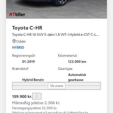
Toyota C-HR
Toyota C-HR 1A SUV 5-dørs 1.8 VVT-i Hybrid e-CVT C-LUB - SMAR
Odder
HYBRID
Registreringsår
Kilometertal
01-2019
123.000 km
Brændstof
Geartype
Automatisk
Hybrid Benzin
gearkasse
Vis mere
159.900 kr.
Månedlig ydelse 2.306 kr.
Førstegangsydelse 32.000 kr.
Ydelsen er beregnet på grundlag af: Udbetaling kr.