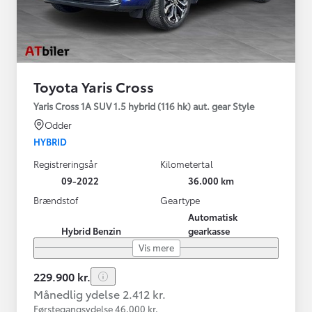
Toyota Yaris Cross
Yaris Cross 1A SUV 1.5 hybrid (116 hk) aut. gear Style
Odder
HYBRID
Registreringsår
Kilometertal
09-2022
36.000 km
Brændstof
Geartype
Automatisk
Hybrid Benzin
gearkasse
Vis mere
229.900 kr.
Månedlig ydelse 2.412 kr.
Førstegangsydelse 46.000 kr.