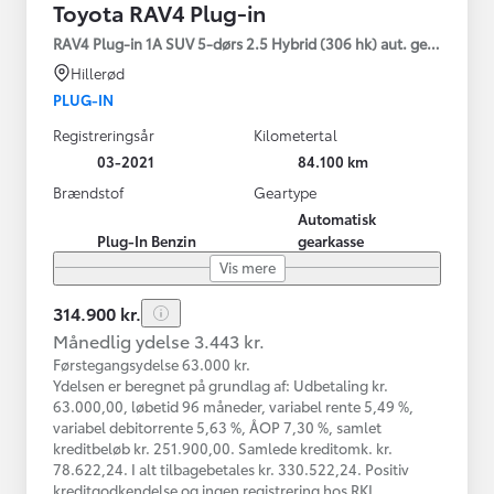
Toyota RAV4 Plug-in
RAV4 Plug-in 1A SUV 5-dørs 2.5 Hybrid (306 hk) aut. gear AWD-i
Hillerød
PLUG-IN
Registreringsår
Kilometertal
03-2021
84.100 km
Brændstof
Geartype
Automatisk
Plug-In Benzin
gearkasse
Vis mere
314.900 kr.
Månedlig ydelse 3.443 kr.
Førstegangsydelse 63.000 kr.
Ydelsen er beregnet på grundlag af: Udbetaling kr.
63.000,00, løbetid 96 måneder, variabel rente 5,49 %,
variabel debitorrente 5,63 %, ÅOP 7,30 %, samlet
kreditbeløb kr. 251.900,00. Samlede kreditomk. kr.
78.622,24. I alt tilbagebetales kr. 330.522,24. Positiv
kreditgodkendelse og ingen registrering hos RKI