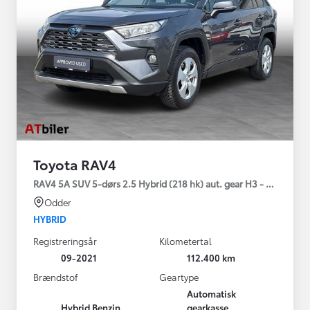
Toyota RAV4
RAV4 5A SUV 5-dørs 2.5 Hybrid (218 hk) aut. gear H3 - Comfort
Odder
HYBRID
Registreringsår
Kilometertal
09-2021
112.400 km
Brændstof
Geartype
Automatisk
Hybrid Benzin
gearkasse