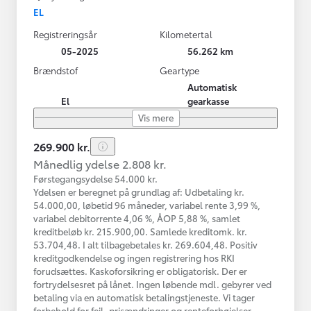
EL
Registreringsår
Kilometertal
05-2025
56.262 km
Brændstof
Geartype
Automatisk
El
gearkasse
Vis mere
269.900 kr.
Månedlig ydelse 2.808 kr.
Førstegangsydelse 54.000 kr.
Ydelsen er beregnet på grundlag af: Udbetaling kr.
54.000,00, løbetid 96 måneder, variabel rente 3,99 %,
variabel debitorrente 4,06 %, ÅOP 5,88 %, samlet
kreditbeløb kr. 215.900,00. Samlede kreditomk. kr.
53.704,48. I alt tilbagebetales kr. 269.604,48. Positiv
kreditgodkendelse og ingen registrering hos RKI
forudsættes. Kaskoforsikring er obligatorisk. Der er
fortrydelsesret på lånet. Ingen løbende mdl. gebyrer ved
betaling via en automatisk betalingstjeneste. Vi tager
forbehold for fejl, prisændringer og renteforhøjelser.