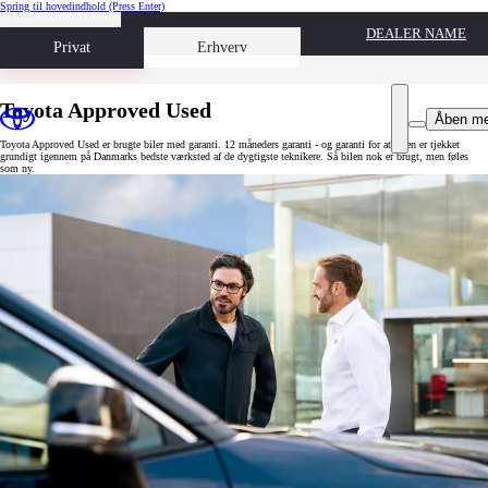
Spring til hovedindhold
(Press Enter)
DEALER NAME
Book prøvetur
Privat
Erhverv
Toyota Approved Used
Åben m
Toyota Approved Used er brugte biler med garanti. 12 måneders garanti - og garanti for at bilen er tjekket
grundigt igennem på Danmarks bedste værksted af de dygtigste teknikere. Så bilen nok er brugt, men føles
som ny.