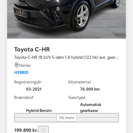
Toyota C-HR
Toyota C-HR 1B SUV 5-dørs 1.8 hybrid (122 hk) aut. gear C-LUB -
Herlev
HYBRID
Registreringsår
Kilometertal
03-2021
76.000 km
Brændstof
Geartype
Automatisk
Hybrid Benzin
gearkasse
Vis mere
199.890 kr.