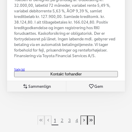
32.000,00, løbetid 72 måneder, variabel rente 5,49 %,
variabel debitorrente 5,63 %, ÅOP 9,39 %, samlet
kreditbeløb kr. 127.900,00. Samlede kreditomk. kr.
38.124,80. I alt tilbagebetales kr. 166.024,80. Positiv
kreditgodkendelse og ingen registrering hos RKI
forudsættes. Kaskoforsikring er obligatorisk. Der er
fortrydelsesret på lånet. Ingen løbende mdl. gebyrer ved
betaling via en automatisk betalingstjeneste. Vi tager
forbehold for fejl, prisændringer og renteforhøjelser.
Finansiering via Toyota Financial Services A/S.
Vælg bil
Kontakt forhandler
Sammenlign
Gem
1
2
3
4
First Page
Tidligere side
Næste side
Last Page