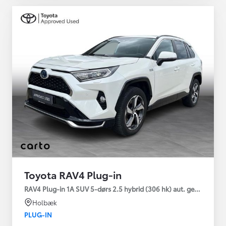
Toyota RAV4 Plug-in
RAV4 Plug-in 1A SUV 5-dørs 2.5 hybrid (306 hk) aut. gear AWD-i
Holbæk
PLUG-IN