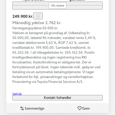
Vis mere
249.900 kr.
Månedlig ydelse 2.762 kr.
Førstegangsydelse 50.000 kr.
Ydelsen er beregnet på grundlag af: Udbetaling kr.
50.000,00, løbetid 96 måneder, variabel rente 5,49 %,
variabel debitorrente 5,63 %, ÅOP 7,62 %, samlet
kreditbeløb kr. 199.900,00. Samlede kreditomk. kr.
65.262,56. I alt tilbagebetales kr. 265.162,56. Positiv
kreditgodkendelse og ingen registrering hos RKI
forudsættes. Kaskoforsikring er obligatorisk. Der er
fortrydelsesret på lånet. Ingen løbende mdl. gebyrer ved
betaling via en automatisk betalingstjeneste. Vi tager
forbehold for fejl, prisændringer og renteforhøjelser.
Finansiering via Toyota Financial Services A/S.
Vælg bil
Kontakt forhandler
Sammenlign
Gem