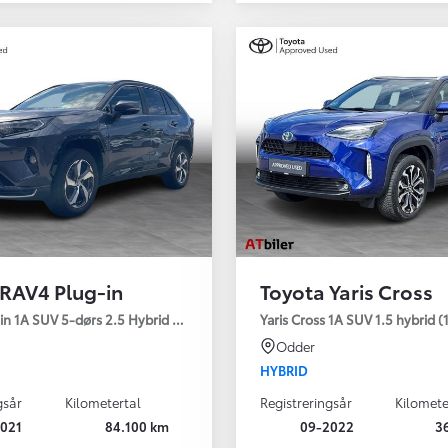
 RAV4 Plug-in
Toyota Yaris Cross
Den nye Yaris Cross
 H3 - Comfort
in 1A SUV 5-dørs 2.5 Hybrid (306 hk) aut. gear AWD-i H3 - Comfort - Pr
Yaris Cross 1A SUV 1.5 hybrid (1
Kommer snart
Odder
HYBRID
gsår
Kilometertal
Registreringsår
Kilomete
021
84.100 km
09-2022
3