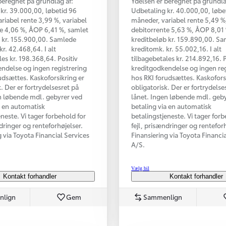
beregnet på grundlag af:
Ydelsen er beregnet på grundla
kr. 39.000,00, løbetid 96
Udbetaling kr. 40.000,00, løbe
riabel rente 3,99 %, variabel
måneder, variabel rente 5,49 %,
e 4,06 %, ÅOP 6,41 %, samlet
debitorrente 5,63 %, ÅOP 8,01
 kr. 155.900,00. Samlede
kreditbeløb kr. 159.890,00. S
kr. 42.468,64. I alt
kreditomk. kr. 55.002,16. I alt
les kr. 198.368,64. Positiv
tilbagebetales kr. 214.892,16. P
ndelse og ingen registrering
kreditgodkendelse og ingen reg
udsættes. Kaskoforsikring er
hos RKI forudsættes. Kaskofors
. Der er fortrydelsesret på
obligatorisk. Der er fortrydelse
n løbende mdl. gebyrer ved
lånet. Ingen løbende mdl. geb
a en automatisk
betaling via en automatisk
eneste. Vi tager forbehold for
betalingstjeneste. Vi tager forb
ndringer og renteforhøjelser.
fejl, prisændringer og renteforh
g via Toyota Financial Services
Finansiering via Toyota Financi
A/S.
Vælg bil
Kontakt forhandler
Kontakt forhandler
nlign
Gem
Sammenlign