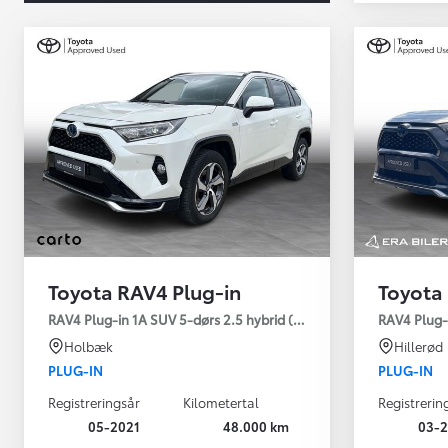
Toyota RAV4 Plug-in
Toyota
Yaris
RAV4 Plug-in 1A SUV 5-dørs 2.5 hybrid (306 hk) aut. gear AWD-i
RAV4 Plug-
HYBRID
Holbæk
Hillerød
PLUG-IN
PLUG-IN
Registreringsår
Kilometertal
Registrerin
05-2021
48.000 km
03-2