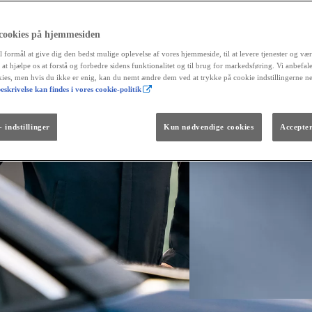
 cookies på hjemmesiden
l formål at give dig den bedst mulige oplevelse af vores hjemmeside, til at levere tjenester og vær
r at hjælpe os at forstå og forbedre sidens funktionalitet og til brug for markedsføring. Vi anbefal
okies, men hvis du ikke er enig, kan du nemt ændre dem ved at trykke på cookie indstillingerne n
eskrivelse kan findes i vores cookie-politik
Fra kr. 299.990
Den nye GR GT
The soul lives on.
 indstillinger
Kun nødvendige cookies
Accepter