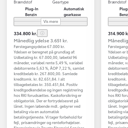
Brændstof
Geartype
Brændstof
Plug-In
Automatisk
Plug
Benzin
gearkasse
Benz
Vis mere
334.800 kr.
314.900 k
Månedlig ydelse 3.651 kr.
Månedlig 
Førstegangsydelse 67.000 kr.
Førstegang
Ydelsen er beregnet på grundlag af:
Ydelsen er 
Udbetaling kr. 67.000,00, løbetid 96
Udbetaling 
måneder, variabel rente 5,49 %, variabel
måneder, va
debitorrente 5,63 %, ÅOP 7,22 %, samlet
debitorrent
kreditbeløb kr. 267.800,00. Samlede
kreditbeløb
kreditomk. kr. 82.651,84. I alt
kreditomk. 
tilbagebetales kr. 350.451,84. Positiv
tilbagebeta
kreditgodkendelse og ingen registrering
kreditgodke
hos RKI forudsættes. Kaskoforsikring er
hos RKI for
obligatorisk. Der er fortrydelsesret på
obligatorisk
lånet. Ingen løbende mdl. gebyrer ved
lånet. Inge
betaling via en automatisk
betaling vi
betalingstjeneste. Vi tager forbehold for
betalingstj
fejl, prisændringer og renteforhøjelser.
fejl, prisæ
Finansiering via Toyota Financial Services
Finansierin