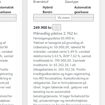
e
Brændstof
Geartype
utomatisk
Hybrid
Automatisk
earkasse
Benzin
gearkasse
Vis mere
249.900 kr.
.
Månedlig ydelse 2.762 kr.
Førstegangsydelse 50.000 kr.
g af:
Ydelsen er beregnet på grundlag af:
tid 96
Udbetaling kr. 50.000,00, løbetid 96
 variabel
måneder, variabel rente 5,49 %, variabel
 %, samlet
debitorrente 5,63 %, ÅOP 7,62 %, samlet
amlede
kreditbeløb kr. 199.900,00. Samlede
kreditomk. kr. 65.262,56. I alt
Positiv
tilbagebetales kr. 265.162,56. Positiv
istrering
kreditgodkendelse og ingen registrering
ikring er
hos RKI forudsættes. Kaskoforsikring er
sret på
obligatorisk. Der er fortrydelsesret på
yrer ved
lånet. Ingen løbende mdl. gebyrer ved
betaling via en automatisk
ehold for
betalingstjeneste. Vi tager forbehold for
øjelser.
fejl, prisændringer og renteforhøjelser.
al Services
Finansiering via Toyota Financial Services