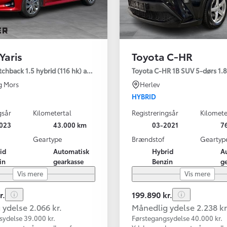
Yaris
Toyota C-HR
tchback 1.5 hybrid (116 hk) aut. gear Active - Technology
Toyota C-HR 1B SUV 5-dørs 1.8 
g Mors
Herlev
HYBRID
gsår
Kilometertal
Registreringsår
Kilomete
023
43.000 km
03-2021
7
Geartype
Brændstof
Geartyp
id
Automatisk
Hybrid
A
in
gearkasse
Benzin
g
Vis mere
Vis mere
r.
199.890 kr.
ydelse 2.066 kr.
Månedlig ydelse 2.238 kr
sydelse 39.000 kr.
Førstegangsydelse 40.000 kr.