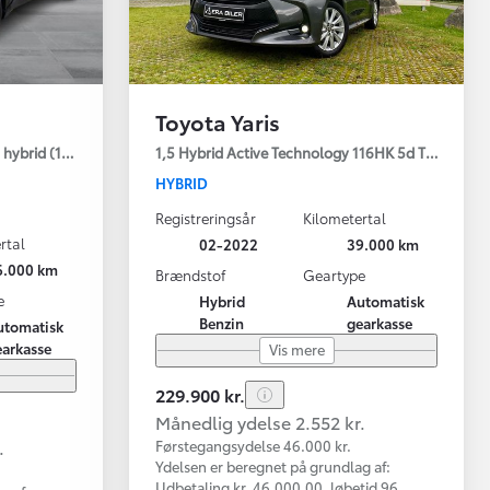
Toyota Yaris
hybrid (122 hk) aut. gear C-LUB - Smart
1,5 Hybrid Active Technology 116HK 5d Trinl. Gear
HYBRID
Registreringsår
Kilometertal
rtal
02-2022
39.000 km
6.000 km
Brændstof
Geartype
e
Hybrid
Automatisk
Benzin
gearkasse
utomatisk
earkasse
Vis mere
229.900 kr.
Månedlig ydelse 2.552 kr.
.
Førstegangsydelse 46.000 kr.
Ydelsen er beregnet på grundlag af:
Udbetaling kr. 46.000,00, løbetid 96