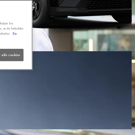
ktøjer fra
er, at du beholder
edenfor.
En
 alle cookies