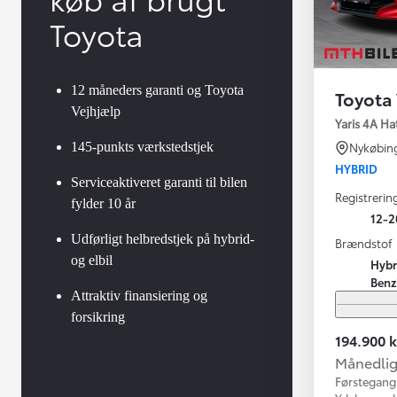
Toyota
12 måneders garanti og Toyota
Toyota 
Vejhjælp
Yaris 4A Ha
145-punkts værkstedstjek
Nykøbin
HYBRID
Serviceaktiveret garanti til bilen
Registrerin
fylder 10 år
12-2
Udførligt helbredstjek på hybrid-
Brændstof
og elbil
Hybr
Benz
Attraktiv finansiering og
forsikring
194.900 k
Månedlig 
Førstegang