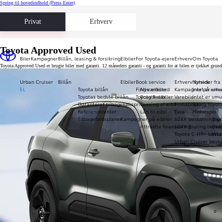
Spring til hovedindhold
(Press Enter)
Privat
Erhverv
Toyota Approved Used
Biler
Kampagner
Billån, leasing & forsikring
Elbiler
For Toyota-ejere
Erhverv
Om Toyota
Toyota Approved Used er brugte biler med garanti. 12 måneders garanti - og garanti for at bilen er tjekket gru
Urban Cruiser
Billån
Elbiler
Book service
Erhverv forside
Nyheder fra
EL
Toyota billån
Find værksted
Nye elbiler
Kampagner på erhve
Intet er umu
Toyotas bedste billån
Toyota Relax
Brugte elbiler
Varebiler
Intet er umu
Garanteret tilbagekøbspris
Leasing af elbil
Firmabiler
Spørg Toyot
Referencerenter
Lån til elbil
Taxa
Motorsport
Tilbagefaldsplaner
Kampagner på elbiler
bZ4X beskatningspr
Toy
Attraktiv finansiering
bZ4X Touring beska
Daka
Toyota C-HR+ beska
Wor
Urban Cruiser beska