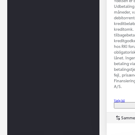
Ydelsen er 
Udbetaling 
måneder, va
debitorrent
kreditbeløb
kreditomk. 
tilbagebeta
kreditgodke
hos RKI for
obligatorisk
lånet. Inge
betaling vi
betalingstj
Fra kr. 349.990
fejl, prisæ
Finansierin
A/S.
Vælg bil
Samme