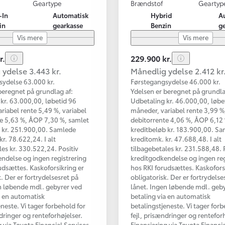
Geartype
Brændstof
Geartyp
-In
Automatisk
Hybrid
A
in
gearkasse
Benzin
g
Vis mere
Vis mere
r.
229.900 kr.
ydelse 3.443 kr.
Månedlig ydelse 2.412 kr
sydelse 63.000 kr.
Førstegangsydelse 46.000 kr.
beregnet på grundlag af:
Ydelsen er beregnet på grundla
kr. 63.000,00, løbetid 96
Udbetaling kr. 46.000,00, løbe
riabel rente 5,49 %, variabel
måneder, variabel rente 3,99 %,
e 5,63 %, ÅOP 7,30 %, samlet
debitorrente 4,06 %, ÅOP 6,12
 kr. 251.900,00. Samlede
kreditbeløb kr. 183.900,00. S
kr. 78.622,24. I alt
kreditomk. kr. 47.688,48. I alt
les kr. 330.522,24. Positiv
tilbagebetales kr. 231.588,48. 
ndelse og ingen registrering
kreditgodkendelse og ingen reg
udsættes. Kaskoforsikring er
hos RKI forudsættes. Kaskofors
. Der er fortrydelsesret på
obligatorisk. Der er fortrydelse
n løbende mdl. gebyrer ved
lånet. Ingen løbende mdl. geb
a en automatisk
betaling via en automatisk
eneste. Vi tager forbehold for
betalingstjeneste. Vi tager forb
ndringer og renteforhøjelser.
fejl, prisændringer og renteforh
g via Toyota Financial Services
Finansiering via Toyota Financi