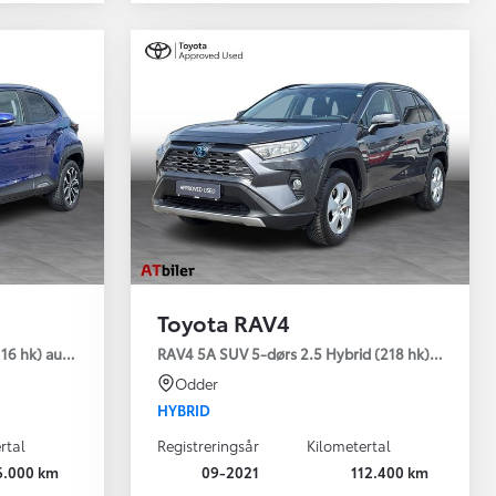
Toyota RAV4
emium
16 hk) aut. gear Style
RAV4 5A SUV 5-dørs 2.5 Hybrid (218 hk) aut. gear
Odder
HYBRID
rtal
Registreringsår
Kilometertal
6.000 km
09-2021
112.400 km