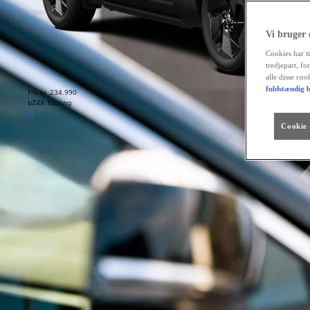
Vi bruger
Cookies har ti
tredjepart, fo
alle disse co
fuldstændig b
Fra kr. 234.990
bZ4X Touring
EL
Cookie -