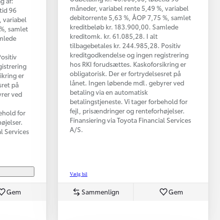
g af:
måneder, variabel rente 5,49 %, variabel
tid 96
debitorrente 5,63 %, ÅOP 7,75 %, samlet
 variabel
kreditbeløb kr. 183.900,00. Samlede
 %, samlet
kreditomk. kr. 61.085,28. I alt
amlede
tilbagebetales kr. 244.985,28. Positiv
kreditgodkendelse og ingen registrering
ositiv
hos RKI forudsættes. Kaskoforsikring er
istrering
obligatorisk. Der er fortrydelsesret på
ikring er
lånet. Ingen løbende mdl. gebyrer ved
sret på
betaling via en automatisk
yrer ved
betalingstjeneste. Vi tager forbehold for
fejl, prisændringer og renteforhøjelser.
ehold for
Finansiering via Toyota Financial Services
øjelser.
A/S.
al Services
Vælg bil
Gem
Sammenlign
Gem