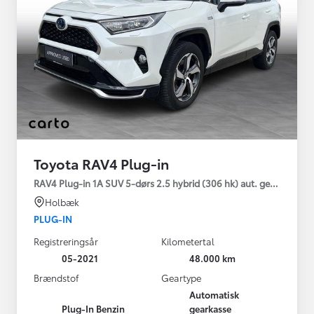
Toyota RAV4 Plug-in
RAV4 Plug-in 1A SUV 5-dørs 2.5 hybrid (306 hk) aut. gear AWD-i
Holbæk
PLUG-IN
Registreringsår
Kilometertal
05-2021
48.000 km
Brændstof
Geartype
Automatisk
Plug-In Benzin
gearkasse