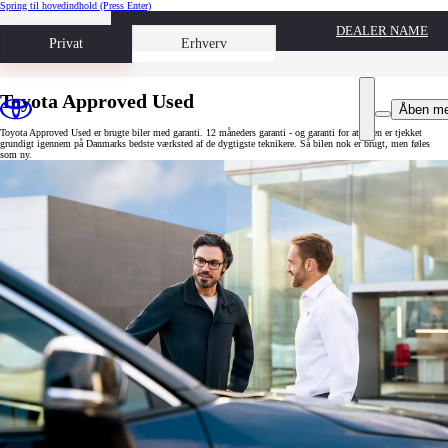
Spring til hovedindhold
(Press Enter)
DEALER NAME
Book prøvetur
Privat
Erhverv
Toyota Approved Used
Åben m
Toyota Approved Used er brugte biler med garanti. 12 måneders garanti - og garanti for at bilen er tjekket
grundigt igennem på Danmarks bedste værksted af de dygtigste teknikere. Så bilen nok er brugt, men føles
som ny.