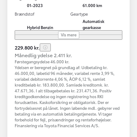
01-2023
61.000 km
Brændstof
Geartype
Automatisk
Hybrid Benzin
gearkasse
Vis mere
229.800 kr.
Månedlig ydelse 2.411 kr.
Førstegangsydelse 46.000 kr.
Ydelsen er beregnet på grundlag af: Udbetaling kr.
46.000,00, løbetid 96 måneder, variabel rente 3,99 %,
variabel debitorrente 4,06 %, ÅOP 6,12 %, samlet
kreditbeløb kr. 183.800,00. Samlede kreditomk. kr.
47.671,36. I alt tilbagebetales kr. 231.471,36. Positiv
kreditgodkendelse og ingen registrering hos RKI
forudsættes. Kaskoforsikring er obligatorisk. Der er
fortrydelsesret på lånet. Ingen løbende mdl. gebyrer ved
betaling via en automatisk betalingstjeneste. Vi tager
forbehold for fejl, prisændringer og renteforhøjelser.
Finansiering via Toyota Financial Services A/S.