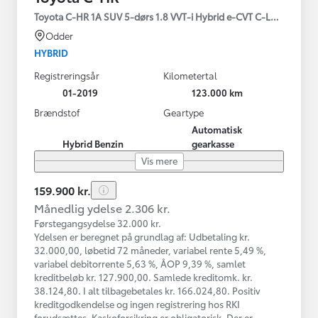
Toyota C-HR 1A SUV 5-dørs 1.8 VVT-i Hybrid e-CVT C-LUB - SMAR
Odder
HYBRID
Registreringsår
Kilometertal
01-2019
123.000 km
Brændstof
Geartype
Automatisk
Hybrid Benzin
gearkasse
Vis mere
159.900 kr.
Månedlig ydelse 2.306 kr.
Førstegangsydelse 32.000 kr.
Ydelsen er beregnet på grundlag af: Udbetaling kr.
32.000,00, løbetid 72 måneder, variabel rente 5,49 %,
variabel debitorrente 5,63 %, ÅOP 9,39 %, samlet
kreditbeløb kr. 127.900,00. Samlede kreditomk. kr.
38.124,80. I alt tilbagebetales kr. 166.024,80. Positiv
kreditgodkendelse og ingen registrering hos RKI
forudsættes. Kaskoforsikring er obligatorisk. Der er