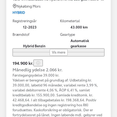
Nykøbing Mors
HYBRID
Registreringsår
Kilometertal
12-2023
43.000 km
Brændstof
Geartype
Automatisk
Hybrid Benzin
gearkasse
Vis mere
194.900 kr.
Månedlig ydelse 2.066 kr.
Førstegangsydelse 39.000 kr.
Ydelsen er beregnet på grundlag af: Udbetaling kr.
39.000,00, løbetid 96 måneder, variabel rente 3,99 %,
variabel debitorrente 4,06 %, ÅOP 6,41 %, samlet
kreditbeløb kr. 155.900,00. Samlede kreditomk. kr.
42.468,64. I alt tilbagebetales kr. 198.368,64. Positiv
kreditgodkendelse og ingen registrering hos RKI
forudsættes. Kaskoforsikring er obligatorisk. Der er
fortrydelsesret på lånet. Ingen løbende mdl. gebyrer ved