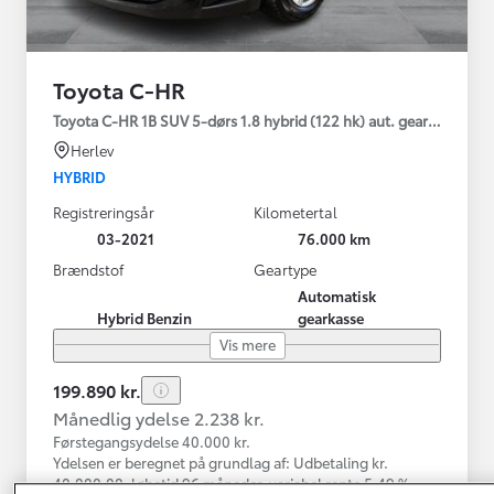
Toyota C-HR
Toyota C-HR 1B SUV 5-dørs 1.8 hybrid (122 hk) aut. gear C-LUB -
Herlev
HYBRID
Registreringsår
Kilometertal
03-2021
76.000 km
Brændstof
Geartype
Automatisk
Hybrid Benzin
gearkasse
Vis mere
199.890 kr.
Månedlig ydelse 2.238 kr.
Førstegangsydelse 40.000 kr.
Ydelsen er beregnet på grundlag af: Udbetaling kr.
40.000,00, løbetid 96 måneder, variabel rente 5,49 %,