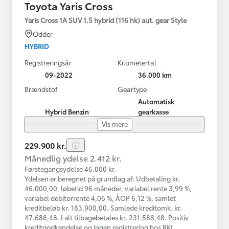
Toyota Yaris Cross
Yaris Cross 1A SUV 1.5 hybrid (116 hk) aut. gear Style
Odder
HYBRID
Registreringsår
Kilometertal
09-2022
36.000 km
Brændstof
Geartype
Automatisk
Hybrid Benzin
gearkasse
Vis mere
229.900 kr.
Månedlig ydelse 2.412 kr.
Førstegangsydelse 46.000 kr.
Ydelsen er beregnet på grundlag af: Udbetaling kr.
46.000,00, løbetid 96 måneder, variabel rente 3,99 %,
variabel debitorrente 4,06 %, ÅOP 6,12 %, samlet
kreditbeløb kr. 183.900,00. Samlede kreditomk. kr.
47.688,48. I alt tilbagebetales kr. 231.588,48. Positiv
kreditgodkendelse og ingen registrering hos RKI