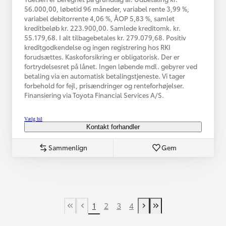
56.000,00, løbetid 96 måneder, variabel rente 3,99 %,
variabel debitorrente 4,06 %, ÅOP 5,83 %, samlet
kreditbeløb kr. 223.900,00. Samlede kreditomk. kr.
55.179,68. I alt tilbagebetales kr. 279.079,68. Positiv
kreditgodkendelse og ingen registrering hos RKI
forudsættes. Kaskoforsikring er obligatorisk. Der er
fortrydelsesret på lånet. Ingen løbende mdl. gebyrer ved
betaling via en automatisk betalingstjeneste. Vi tager
forbehold for fejl, prisændringer og renteforhøjelser.
Finansiering via Toyota Financial Services A/S.
Vælg bil
Kontakt forhandler
Sammenlign
Gem
1
2
3
4
First Page
Tidligere side
Næste side
Last Page