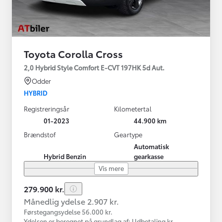
Toyota Corolla Cross
2,0 Hybrid Style Comfort E-CVT 197HK 5d Aut.
Odder
HYBRID
Registreringsår
Kilometertal
01-2023
44.900 km
Brændstof
Geartype
Automatisk
Hybrid Benzin
gearkasse
Vis mere
279.900 kr.
Månedlig ydelse 2.907 kr.
Førstegangsydelse 56.000 kr.
Ydelsen er beregnet på grundlag af: Udbetaling kr.