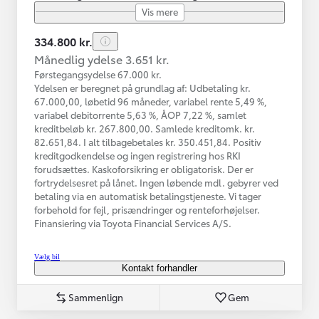
Vis mere
334.800 kr.
Månedlig ydelse 3.651 kr.
Førstegangsydelse 67.000 kr.
Ydelsen er beregnet på grundlag af: Udbetaling kr.
67.000,00, løbetid 96 måneder, variabel rente 5,49 %,
variabel debitorrente 5,63 %, ÅOP 7,22 %, samlet
kreditbeløb kr. 267.800,00. Samlede kreditomk. kr.
82.651,84. I alt tilbagebetales kr. 350.451,84. Positiv
kreditgodkendelse og ingen registrering hos RKI
forudsættes. Kaskoforsikring er obligatorisk. Der er
fortrydelsesret på lånet. Ingen løbende mdl. gebyrer ved
betaling via en automatisk betalingstjeneste. Vi tager
forbehold for fejl, prisændringer og renteforhøjelser.
Finansiering via Toyota Financial Services A/S.
Vælg bil
Kontakt forhandler
Sammenlign
Gem