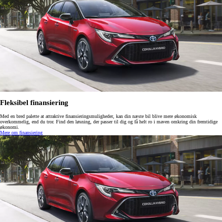
Fleksibel finansiering
Med en bred palette at attraktive finansieringsmuligheder, kan din næste bil blive mere økonomisk
overkommelig, end du tror. Find den løsning, der passer til dig og få helt ro i maven omkring din fremtidige
økonomi.
Mere om finansiering