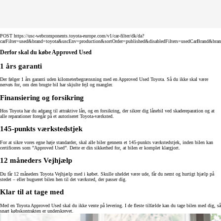
POST https://usc-webcomponents.toyota-europe.com/v1/car-filter/dk/da?
carFilter=used&brand=toyota&uscEnv=production&sortOrder=published&disabledFilters=usedCarBrand&bra
Derfor skal du købe Approved Used
1 års garanti
Der følger 1 års garanti uden kilometerbegrænsning med en Approved Used Toyota. Så du ikke skal være
nervøs for, om den brugte bil har skjulte fejl og mangler.
Finansiering og forsikring
Hos Toyota har du adgang til attraktive lån, og en forsikring, der sikrer dig lånebil ved skadereparation og at
alle reparationer foregår på et autoriseret Toyota-værksted.
145-punkts værkstedstjek
For at sikre vores egne høje standarder, skal alle biler gennem et 145-punkts værkstedstjek, inden bilen kan
certificeres som ”Approved Used”. Dette er din sikkerhed for, at bilen er komplet klargjort.
12 måneders Vejhjælp
Du får 12 måneders Toyota Vejhjælp med i købet. Skulle uheldet være ude, får du nemt og hurtigt hjælp på
stedet – eller bugseret bilen hen til det værksted, der passer dig.
Klar til at tage med
Med en Toyota Approved Used skal du ikke vente på levering. I de fleste tilfælde kan du tage bilen med dig, så
snart købskontrakten er underskrevet.