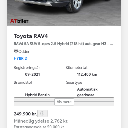
Toyota RAV4
RAV4 5A SUV 5-dørs 2.5 Hybrid (218 hk) aut. gear H3 - Comfort
Odder
HYBRID
Registreringsår
Kilometertal
09-2021
112.400 km
Brændstof
Geartype
Automatisk
Hybrid Benzin
gearkasse
Vis mere
249.900 kr.
Månedlig ydelse 2.762 kr.
Førstegangsydelse 50.000 kr.