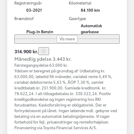
Registreringsår
Kilometertal
03-2021
84.100 km
Brændstof
Geartype
Automatisk
Plug-In Benzin
gearkasse
Vis mere
314.900 kr.
Månedlig ydelse 3.443 kr.
Førstegangsydelse 63.000 kr.
Ydelsen er beregnet på grundlag af: Udbetaling kr.
63.000,00, løbetid 96 måneder, variabel rente 5,49 %,
variabel debitorrente 5,63 %, ÅOP 7,30 %, samlet
kreditbeløb kr. 251.900,00. Samlede kreditomk. kr.
78.622,24. I alt tilbagebetales kr. 330.522,24. Positiv
kreditgodkendelse og ingen registrering hos RKI
forudsættes. Kaskoforsikring er obligatorisk. Der er
fortrydelsesret på lånet. Ingen løbende mdl. gebyrer ved
betaling via en automatisk betalingstjeneste. Vi tager
forbehold for fejl, prisændringer og renteforhøjelser.
Finansiering via Toyota Financial Services A/S.