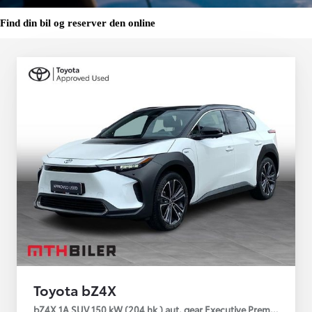
Find din bil og reserver den online
Toyota bZ4X
bZ4X 1A SUV 150 kW (204 hk ) aut. gear Executive Premium