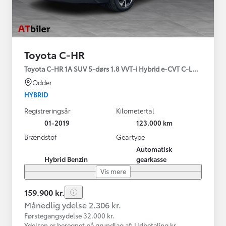
Toyota C-HR
Toyota C-HR 1A SUV 5-dørs 1.8 VVT-i Hybrid e-CVT C-LUB - SMAR
Odder
HYBRID
Registreringsår
Kilometertal
01-2019
123.000 km
Brændstof
Geartype
Automatisk
Hybrid Benzin
gearkasse
Vis mere
159.900 kr.
Månedlig ydelse 2.306 kr.
Førstegangsydelse 32.000 kr.
Ydelsen er beregnet på grundlag af: Udbetaling kr.