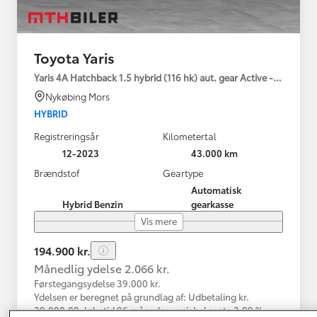
Toyota Yaris
Yaris 4A Hatchback 1.5 hybrid (116 hk) aut. gear Active - Technolo
Nykøbing Mors
HYBRID
Registreringsår
Kilometertal
12-2023
43.000 km
Brændstof
Geartype
Automatisk
Hybrid Benzin
gearkasse
Vis mere
194.900 kr.
Månedlig ydelse 2.066 kr.
Førstegangsydelse 39.000 kr.
Ydelsen er beregnet på grundlag af: Udbetaling kr.
39.000,00, løbetid 96 måneder, variabel rente 3,99 %,