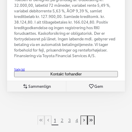
32.000,00, løbetid 72 måneder, variabel rente 5,49 %,
variabel debitorrente 5,63 %, ÅOP 9,39 %, samlet
kreditbeløb kr. 127.900,00. Samlede kreditomk. kr.
38.124,80. I alt tilbagebetales kr. 166.024,80. Positiv
kreditgodkendelse og ingen registrering hos RKI
forudsættes. Kaskoforsikring er obligatorisk. Der er
fortrydelsesret på lånet. Ingen løbende mdl. gebyrer ved
betaling via en automatisk betalingstjeneste. Vi tager
forbehold for fejl, prisændringer og renteforhøjelser.
Finansiering via Toyota Financial Services A/S.
Vælg bil
Kontakt forhandler
Sammenlign
Gem
1
2
3
4
First Page
Tidligere side
Næste side
Last Page