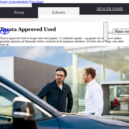
Spring til hovedindhold
(Press Enter)
DEALER NAME
Book prøvetur
Privat
Erhverv
Toyota Approved Used
Åben m
Toyota Approved Used er brugte biler med garanti. 12 måneders garanti - og garanti for at bilen er tjekket
grundigt igennem på Danmarks bedste værksted af de dygtigste teknikere. Så bilen nok er brugt, men føles
som ny.