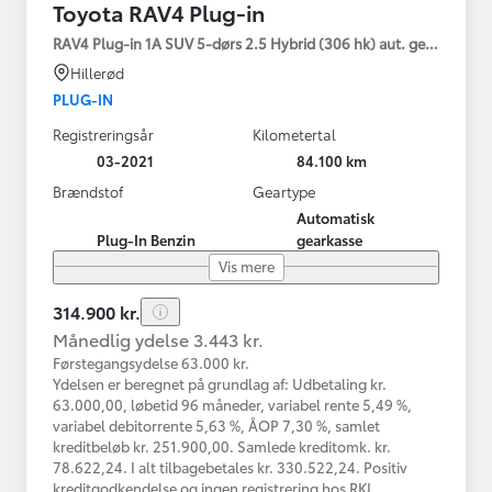
Toyota RAV4 Plug-in
RAV4 Plug-in 1A SUV 5-dørs 2.5 Hybrid (306 hk) aut. gear AWD-i
Hillerød
PLUG-IN
Registreringsår
Kilometertal
03-2021
84.100 km
Brændstof
Geartype
Automatisk
Plug-In Benzin
gearkasse
Vis mere
314.900 kr.
Månedlig ydelse 3.443 kr.
Førstegangsydelse 63.000 kr.
Ydelsen er beregnet på grundlag af: Udbetaling kr.
63.000,00, løbetid 96 måneder, variabel rente 5,49 %,
variabel debitorrente 5,63 %, ÅOP 7,30 %, samlet
kreditbeløb kr. 251.900,00. Samlede kreditomk. kr.
78.622,24. I alt tilbagebetales kr. 330.522,24. Positiv
kreditgodkendelse og ingen registrering hos RKI