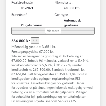
Registreringsår
Kilometertal
05-2021
48.000 km
Brændstof
Geartype
Automatisk
Plug-In Benzin
gearkasse
Vis mere
334.800 kr.
Månedlig ydelse 3.651 kr.
Førstegangsydelse 67.000 kr.
Ydelsen er beregnet på grundlag af: Udbetaling kr.
67.000,00, løbetid 96 måneder, variabel rente 5,49 %,
variabel debitorrente 5,63 %, ÅOP 7,22 %, samlet
kreditbeløb kr. 267.800,00. Samlede kreditomk. kr.
82.651,84. I alt tilbagebetales kr. 350.451,84. Positiv
kreditgodkendelse og ingen registrering hos RKI
forudsættes. Kaskoforsikring er obligatorisk. Der er
fortrydelsesret på lånet. Ingen løbende mdl. gebyrer ved
betaling via en automatisk betalingstjeneste. Vi tager
forbehold for fejl, prisændringer og renteforhøjelser.
Finansiering via Toyota Financial Services A/S.