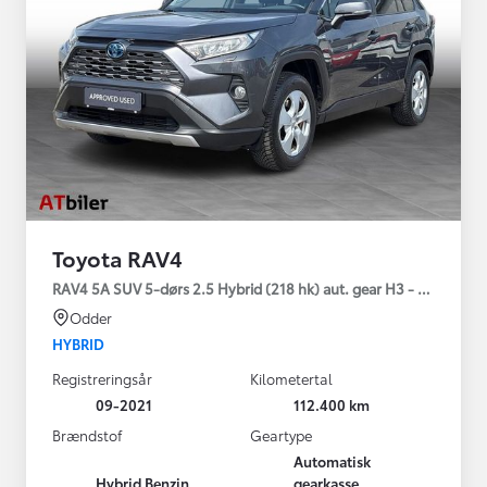
Toyota RAV4
RAV4 5A SUV 5-dørs 2.5 Hybrid (218 hk) aut. gear H3 - Comfort
Odder
HYBRID
Registreringsår
Kilometertal
09-2021
112.400 km
Brændstof
Geartype
Automatisk
Hybrid Benzin
gearkasse