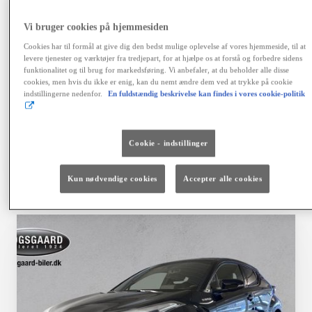
variabel debitorrente 4,06 %, ÅOP 6,41 %, samlet
kreditbeløb kr. 155.900,00. Samlede kreditomk. kr.
Vi bruger cookies på hjemmesiden
42.468,64. I alt tilbagebetales kr. 198.368,64. Positiv
kreditgodkendelse og ingen registrering hos RKI
Cookies har til formål at give dig den bedst mulige oplevelse af vores hjemmeside, til at
forudsættes. Kaskoforsikring er obligatorisk. Der er
levere tjenester og værktøjer fra tredjepart, for at hjælpe os at forstå og forbedre sidens
fortrydelsesret på lånet. Ingen løbende mdl. gebyrer ved
funktionalitet og til brug for markedsføring. Vi anbefaler, at du beholder alle disse
cookies, men hvis du ikke er enig, kan du nemt ændre dem ved at trykke på cookie
betaling via en automatisk betalingstjeneste. Vi tager
indstillingerne nedenfor.
En fuldstændig beskrivelse kan findes i vores cookie-politik
forbehold for fejl, prisændringer og renteforhøjelser.
Finansiering via Toyota Financial Services A/S.
Cookie - indstillinger
Vælg bil
Kontakt forhandler
Kun nødvendige cookies
Accepter alle cookies
Sammenlign
Gem