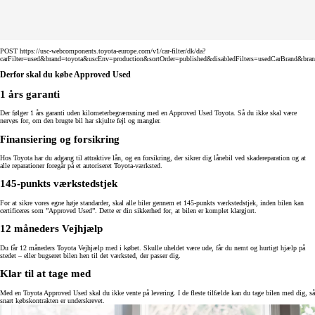
POST https://usc-webcomponents.toyota-europe.com/v1/car-filter/dk/da?
carFilter=used&brand=toyota&uscEnv=production&sortOrder=published&disabledFilters=usedCarBrand&bra
Derfor skal du købe Approved Used
1 års garanti
Der følger 1 års garanti uden kilometerbegrænsning med en Approved Used Toyota. Så du ikke skal være
nervøs for, om den brugte bil har skjulte fejl og mangler.
Finansiering og forsikring
Hos Toyota har du adgang til attraktive lån, og en forsikring, der sikrer dig lånebil ved skadereparation og at
alle reparationer foregår på et autoriseret Toyota-værksted.
145-punkts værkstedstjek
For at sikre vores egne høje standarder, skal alle biler gennem et 145-punkts værkstedstjek, inden bilen kan
certificeres som ”Approved Used”. Dette er din sikkerhed for, at bilen er komplet klargjort.
12 måneders Vejhjælp
Du får 12 måneders Toyota Vejhjælp med i købet. Skulle uheldet være ude, får du nemt og hurtigt hjælp på
stedet – eller bugseret bilen hen til det værksted, der passer dig.
Klar til at tage med
Med en Toyota Approved Used skal du ikke vente på levering. I de fleste tilfælde kan du tage bilen med dig, så
snart købskontrakten er underskrevet.