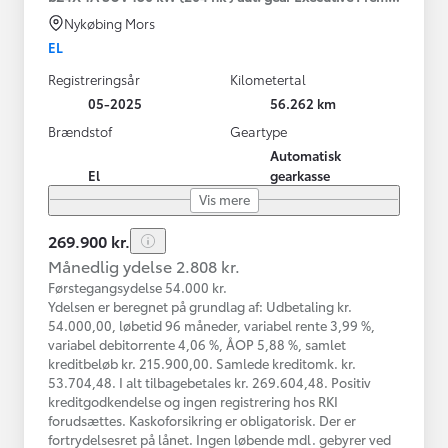
Nykøbing Mors
EL
Registreringsår
Kilometertal
05-2025
56.262 km
Brændstof
Geartype
Automatisk
El
gearkasse
Vis mere
269.900 kr.
Månedlig ydelse 2.808 kr.
Førstegangsydelse 54.000 kr.
Ydelsen er beregnet på grundlag af: Udbetaling kr.
54.000,00, løbetid 96 måneder, variabel rente 3,99 %,
variabel debitorrente 4,06 %, ÅOP 5,88 %, samlet
kreditbeløb kr. 215.900,00. Samlede kreditomk. kr.
53.704,48. I alt tilbagebetales kr. 269.604,48. Positiv
kreditgodkendelse og ingen registrering hos RKI
forudsættes. Kaskoforsikring er obligatorisk. Der er
fortrydelsesret på lånet. Ingen løbende mdl. gebyrer ved