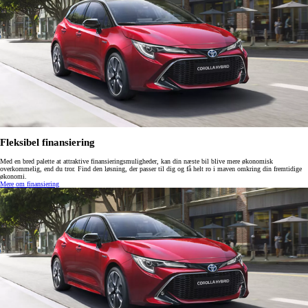
Fleksibel finansiering
Med en bred palette at attraktive finansieringsmuligheder, kan din næste bil blive mere økonomisk
overkommelig, end du tror. Find den løsning, der passer til dig og få helt ro i maven omkring din fremtidige
økonomi.
Mere om finansiering