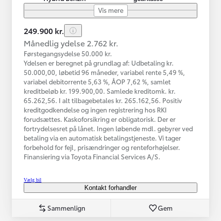
Vis mere
249.900 kr.
Månedlig ydelse 2.762 kr.
Førstegangsydelse 50.000 kr.
Ydelsen er beregnet på grundlag af: Udbetaling kr.
50.000,00, løbetid 96 måneder, variabel rente 5,49 %,
variabel debitorrente 5,63 %, ÅOP 7,62 %, samlet
kreditbeløb kr. 199.900,00. Samlede kreditomk. kr.
65.262,56. I alt tilbagebetales kr. 265.162,56. Positiv
kreditgodkendelse og ingen registrering hos RKI
forudsættes. Kaskoforsikring er obligatorisk. Der er
fortrydelsesret på lånet. Ingen løbende mdl. gebyrer ved
betaling via en automatisk betalingstjeneste. Vi tager
forbehold for fejl, prisændringer og renteforhøjelser.
Finansiering via Toyota Financial Services A/S.
Vælg bil
Kontakt forhandler
Sammenlign
Gem