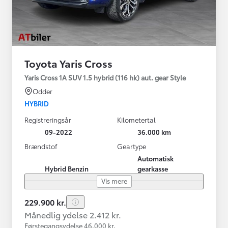
Toyota Yaris Cross
Yaris Cross 1A SUV 1.5 hybrid (116 hk) aut. gear Style
Odder
HYBRID
Registreringsår
Kilometertal
09-2022
36.000 km
Brændstof
Geartype
Automatisk
Hybrid Benzin
gearkasse
Vis mere
229.900 kr.
Månedlig ydelse 2.412 kr.
Førstegangsydelse 46.000 kr.