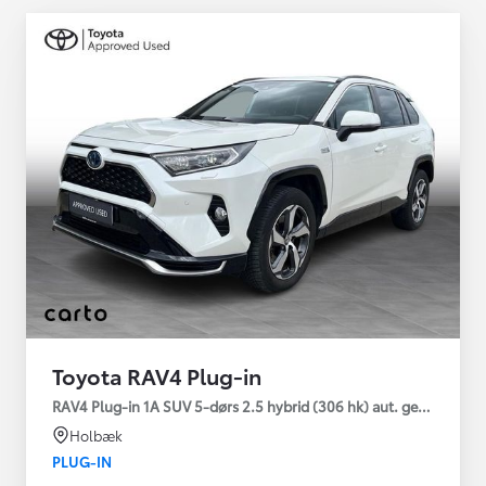
Toyota RAV4 Plug-in
RAV4 Plug-in 1A SUV 5-dørs 2.5 hybrid (306 hk) aut. gear AWD-i
Holbæk
PLUG-IN