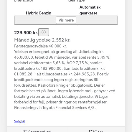
Automatisk
Hybrid Benzin
gearkasse
Vis mere
229.900 kr.
Månedlig ydelse 2.552 kr.
Førstegangsydelse 46.000 kr.
Ydelsen er beregnet på grundlag af: Udbetaling kr.
46.000,00, løbetid 96 måneder, variabel rente 5,49 %,
variabel debitorrente 5,63 %, ÅOP 7,75 %, samlet
kreditbeløb kr. 183.900,00. Samlede kreditomk. kr.
61.085,28. I alt tilbagebetales kr. 244.985,28. Positiv
kreditgodkendelse og ingen registrering hos RKI
forudsættes. Kaskoforsikring er obligatorisk. Der er
fortrydelsesret på lånet. Ingen løbende mdl. gebyrer ved
betaling via en automatisk betalingstjeneste. Vi tager
forbehold for fejl, prisændringer og renteforhøjelser.
Finansiering via Toyota Financial Services A/S.
Vælg bil
Sammenlign
Gem