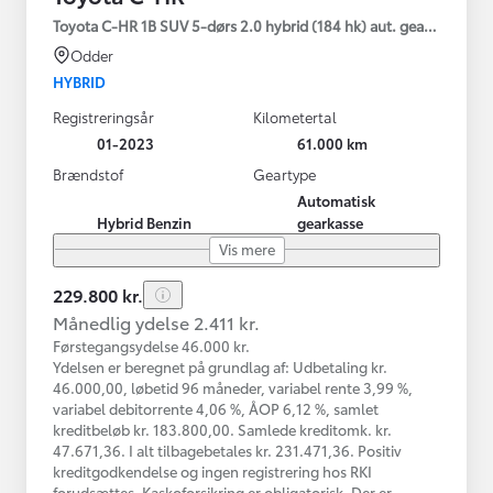
Toyota C-HR 1B SUV 5-dørs 2.0 hybrid (184 hk) aut. gear C-HIC
Odder
HYBRID
Registreringsår
Kilometertal
01-2023
61.000 km
Brændstof
Geartype
Automatisk
Hybrid Benzin
gearkasse
Vis mere
229.800 kr.
Månedlig ydelse 2.411 kr.
Førstegangsydelse 46.000 kr.
Ydelsen er beregnet på grundlag af: Udbetaling kr.
46.000,00, løbetid 96 måneder, variabel rente 3,99 %,
variabel debitorrente 4,06 %, ÅOP 6,12 %, samlet
kreditbeløb kr. 183.800,00. Samlede kreditomk. kr.
47.671,36. I alt tilbagebetales kr. 231.471,36. Positiv
kreditgodkendelse og ingen registrering hos RKI
forudsættes. Kaskoforsikring er obligatorisk. Der er