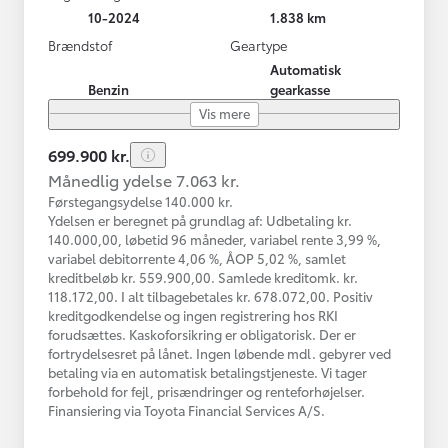
10-2024
1.838 km
Brændstof
Geartype
Automatisk
Benzin
gearkasse
Vis mere
699.900 kr.
Månedlig ydelse 7.063 kr.
Førstegangsydelse 140.000 kr.
Ydelsen er beregnet på grundlag af: Udbetaling kr.
140.000,00, løbetid 96 måneder, variabel rente 3,99 %,
variabel debitorrente 4,06 %, ÅOP 5,02 %, samlet
kreditbeløb kr. 559.900,00. Samlede kreditomk. kr.
118.172,00. I alt tilbagebetales kr. 678.072,00. Positiv
kreditgodkendelse og ingen registrering hos RKI
forudsættes. Kaskoforsikring er obligatorisk. Der er
fortrydelsesret på lånet. Ingen løbende mdl. gebyrer ved
betaling via en automatisk betalingstjeneste. Vi tager
forbehold for fejl, prisændringer og renteforhøjelser.
Finansiering via Toyota Financial Services A/S.