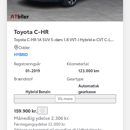
Toyota C-HR
Toyota C-HR 1A SUV 5-dørs 1.8 VVT-i Hybrid e-CVT C-LUB - SMAR
Odder
HYBRID
Registreringsår
Kilometertal
01-2019
123.000 km
Brændstof
Geartype
Automatisk
Hybrid Benzin
gearkasse
Vis mere
159.900 kr.
Månedlig ydelse 2.306 kr.
Førstegangsydelse 32.000 kr.
Ydelsen er beregnet på grundlag af: Udbetaling kr.