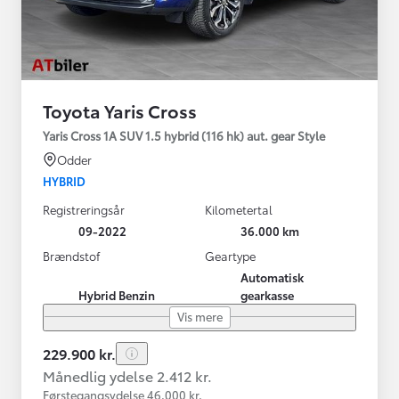
Toyota Yaris Cross
Yaris Cross 1A SUV 1.5 hybrid (116 hk) aut. gear Style
Odder
HYBRID
Registreringsår
Kilometertal
09-2022
36.000 km
Brændstof
Geartype
Automatisk
Hybrid Benzin
gearkasse
Vis mere
229.900 kr.
Månedlig ydelse 2.412 kr.
Førstegangsydelse 46.000 kr.