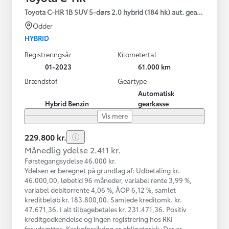
Toyota C-HR 1B SUV 5-dørs 2.0 hybrid (184 hk) aut. gear C-HIC
Odder
HYBRID
Registreringsår
Kilometertal
01-2023
61.000 km
Brændstof
Geartype
Automatisk
Hybrid Benzin
gearkasse
Vis mere
229.800 kr.
Månedlig ydelse 2.411 kr.
Førstegangsydelse 46.000 kr.
Ydelsen er beregnet på grundlag af: Udbetaling kr.
46.000,00, løbetid 96 måneder, variabel rente 3,99 %,
variabel debitorrente 4,06 %, ÅOP 6,12 %, samlet
kreditbeløb kr. 183.800,00. Samlede kreditomk. kr.
47.671,36. I alt tilbagebetales kr. 231.471,36. Positiv
kreditgodkendelse og ingen registrering hos RKI
forudsættes. Kaskoforsikring er obligatorisk. Der er