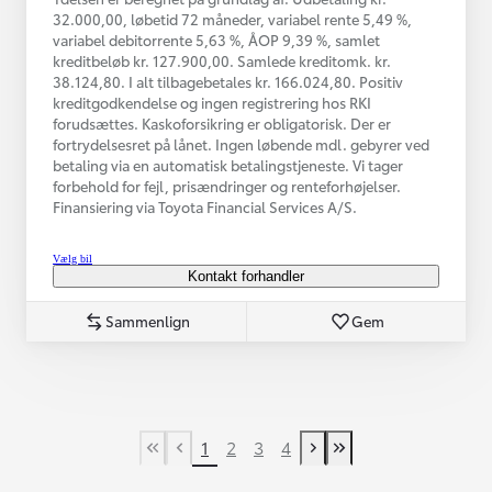
32.000,00, løbetid 72 måneder, variabel rente 5,49 %,
variabel debitorrente 5,63 %, ÅOP 9,39 %, samlet
kreditbeløb kr. 127.900,00. Samlede kreditomk. kr.
38.124,80. I alt tilbagebetales kr. 166.024,80. Positiv
kreditgodkendelse og ingen registrering hos RKI
forudsættes. Kaskoforsikring er obligatorisk. Der er
fortrydelsesret på lånet. Ingen løbende mdl. gebyrer ved
betaling via en automatisk betalingstjeneste. Vi tager
forbehold for fejl, prisændringer og renteforhøjelser.
Finansiering via Toyota Financial Services A/S.
Vælg bil
Kontakt forhandler
Sammenlign
Gem
1
2
3
4
First Page
Tidligere side
Næste side
Last Page