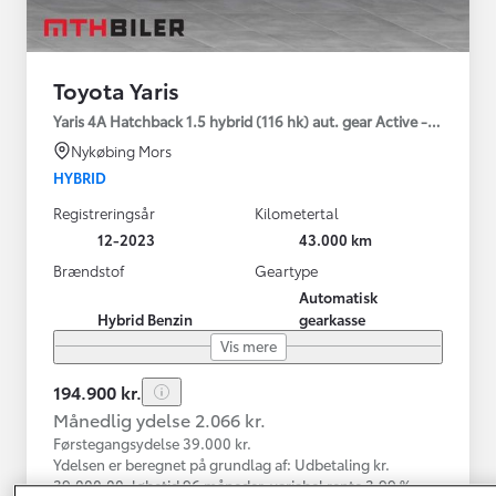
Toyota Yaris
Yaris 4A Hatchback 1.5 hybrid (116 hk) aut. gear Active - Technolo
Nykøbing Mors
HYBRID
Registreringsår
Kilometertal
12-2023
43.000 km
Brændstof
Geartype
Automatisk
Hybrid Benzin
gearkasse
Vis mere
194.900 kr.
Månedlig ydelse 2.066 kr.
Førstegangsydelse 39.000 kr.
Ydelsen er beregnet på grundlag af: Udbetaling kr.
39.000,00, løbetid 96 måneder, variabel rente 3,99 %,