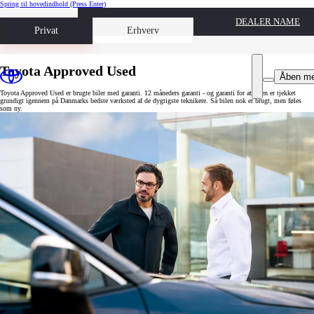
Spring til hovedindhold
(Press Enter)
DEALER NAME
Book prøvetur
Privat
Erhverv
Toyota Approved Used
Åben m
Toyota Approved Used er brugte biler med garanti. 12 måneders garanti - og garanti for at bilen er tjekket
grundigt igennem på Danmarks bedste værksted af de dygtigste teknikere. Så bilen nok er brugt, men føles
som ny.