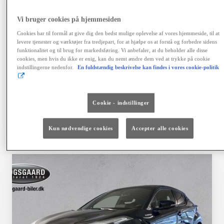
variabel debitorrente 4,06 %, ÅOP 6,41 %, samlet
kreditbeløb kr. 155.900,00. Samlede kreditomk. kr.
Vi bruger cookies på hjemmesiden
42.468,64. I alt tilbagebetales kr. 198.368,64. Positiv
kreditgodkendelse og ingen registrering hos RKI
Cookies har til formål at give dig den bedst mulige oplevelse af vores hjemmeside, til at
forudsættes. Kaskoforsikring er obligatorisk. Der er
levere tjenester og værktøjer fra tredjepart, for at hjælpe os at forstå og forbedre sidens
fortrydelsesret på lånet. Ingen løbende mdl. gebyrer ved
funktionalitet og til brug for markedsføring. Vi anbefaler, at du beholder alle disse
cookies, men hvis du ikke er enig, kan du nemt ændre dem ved at trykke på cookie
betaling via en automatisk betalingstjeneste. Vi tager
indstillingerne nedenfor.
En fuldstændig beskrivelse kan findes i vores cookie-politik
forbehold for fejl, prisændringer og renteforhøjelser.
Finansiering via Toyota Financial Services A/S.
Cookie - indstillinger
Vælg bil
Kontakt forhandler
Kun nødvendige cookies
Accepter alle cookies
Sammenlign
Gem