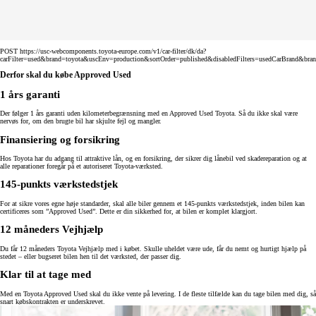
POST https://usc-webcomponents.toyota-europe.com/v1/car-filter/dk/da?
carFilter=used&brand=toyota&uscEnv=production&sortOrder=published&disabledFilters=usedCarBrand&bra
Derfor skal du købe Approved Used
1 års garanti
Der følger 1 års garanti uden kilometerbegrænsning med en Approved Used Toyota. Så du ikke skal være
nervøs for, om den brugte bil har skjulte fejl og mangler.
Finansiering og forsikring
Hos Toyota har du adgang til attraktive lån, og en forsikring, der sikrer dig lånebil ved skadereparation og at
alle reparationer foregår på et autoriseret Toyota-værksted.
145-punkts værkstedstjek
For at sikre vores egne høje standarder, skal alle biler gennem et 145-punkts værkstedstjek, inden bilen kan
certificeres som ”Approved Used”. Dette er din sikkerhed for, at bilen er komplet klargjort.
12 måneders Vejhjælp
Du får 12 måneders Toyota Vejhjælp med i købet. Skulle uheldet være ude, får du nemt og hurtigt hjælp på
stedet – eller bugseret bilen hen til det værksted, der passer dig.
Klar til at tage med
Med en Toyota Approved Used skal du ikke vente på levering. I de fleste tilfælde kan du tage bilen med dig, så
snart købskontrakten er underskrevet.