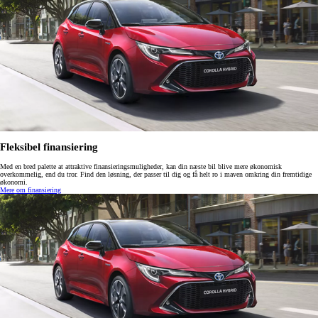
Fleksibel finansiering
Med en bred palette at attraktive finansieringsmuligheder, kan din næste bil blive mere økonomisk
overkommelig, end du tror. Find den løsning, der passer til dig og få helt ro i maven omkring din fremtidige
økonomi.
Mere om finansiering