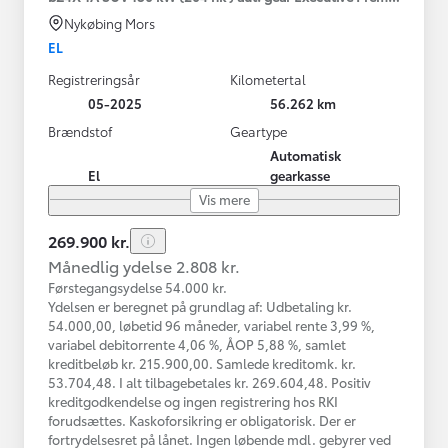
Nykøbing Mors
EL
Registreringsår
Kilometertal
05-2025
56.262 km
Brændstof
Geartype
Automatisk
El
gearkasse
Vis mere
269.900 kr.
Månedlig ydelse 2.808 kr.
Førstegangsydelse 54.000 kr.
Ydelsen er beregnet på grundlag af: Udbetaling kr.
54.000,00, løbetid 96 måneder, variabel rente 3,99 %,
variabel debitorrente 4,06 %, ÅOP 5,88 %, samlet
kreditbeløb kr. 215.900,00. Samlede kreditomk. kr.
53.704,48. I alt tilbagebetales kr. 269.604,48. Positiv
kreditgodkendelse og ingen registrering hos RKI
forudsættes. Kaskoforsikring er obligatorisk. Der er
fortrydelsesret på lånet. Ingen løbende mdl. gebyrer ved