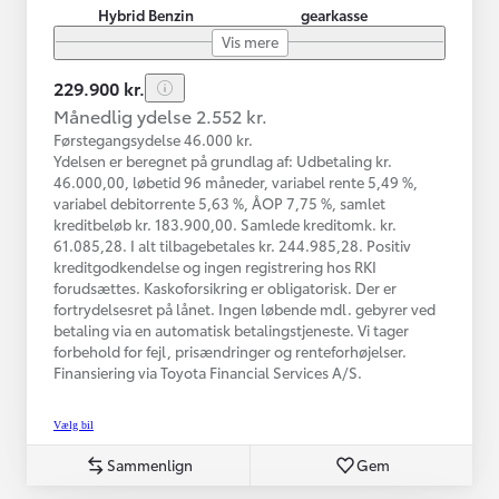
Hybrid Benzin
gearkasse
Vis mere
229.900 kr.
Månedlig ydelse 2.552 kr.
Førstegangsydelse 46.000 kr.
Ydelsen er beregnet på grundlag af: Udbetaling kr.
46.000,00, løbetid 96 måneder, variabel rente 5,49 %,
variabel debitorrente 5,63 %, ÅOP 7,75 %, samlet
kreditbeløb kr. 183.900,00. Samlede kreditomk. kr.
61.085,28. I alt tilbagebetales kr. 244.985,28. Positiv
kreditgodkendelse og ingen registrering hos RKI
forudsættes. Kaskoforsikring er obligatorisk. Der er
fortrydelsesret på lånet. Ingen løbende mdl. gebyrer ved
betaling via en automatisk betalingstjeneste. Vi tager
forbehold for fejl, prisændringer og renteforhøjelser.
Finansiering via Toyota Financial Services A/S.
Vælg bil
Sammenlign
Gem