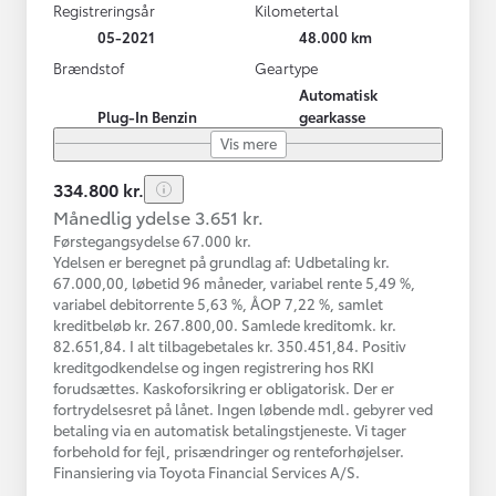
Registreringsår
Kilometertal
05-2021
48.000 km
Brændstof
Geartype
Automatisk
Plug-In Benzin
gearkasse
Vis mere
334.800 kr.
Månedlig ydelse 3.651 kr.
Førstegangsydelse 67.000 kr.
Ydelsen er beregnet på grundlag af: Udbetaling kr.
67.000,00, løbetid 96 måneder, variabel rente 5,49 %,
variabel debitorrente 5,63 %, ÅOP 7,22 %, samlet
kreditbeløb kr. 267.800,00. Samlede kreditomk. kr.
82.651,84. I alt tilbagebetales kr. 350.451,84. Positiv
kreditgodkendelse og ingen registrering hos RKI
forudsættes. Kaskoforsikring er obligatorisk. Der er
fortrydelsesret på lånet. Ingen løbende mdl. gebyrer ved
betaling via en automatisk betalingstjeneste. Vi tager
forbehold for fejl, prisændringer og renteforhøjelser.
Finansiering via Toyota Financial Services A/S.