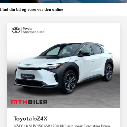
Find din bil og reserver den online
Toyota bZ4X
bZ4X 1A SUV 150 kW (204 hk ) aut. gear Executive Premium