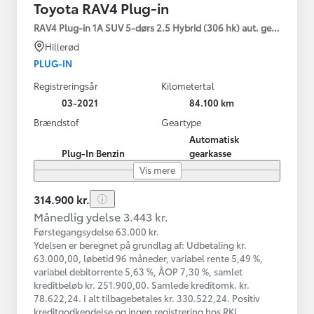
Toyota RAV4 Plug-in
RAV4 Plug-in 1A SUV 5-dørs 2.5 Hybrid (306 hk) aut. gear AWD-i
Hillerød
PLUG-IN
Registreringsår
Kilometertal
03-2021
84.100 km
Brændstof
Geartype
Automatisk
Plug-In Benzin
gearkasse
Vis mere
314.900 kr.
Månedlig ydelse 3.443 kr.
Førstegangsydelse 63.000 kr.
Ydelsen er beregnet på grundlag af: Udbetaling kr.
63.000,00, løbetid 96 måneder, variabel rente 5,49 %,
variabel debitorrente 5,63 %, ÅOP 7,30 %, samlet
kreditbeløb kr. 251.900,00. Samlede kreditomk. kr.
78.622,24. I alt tilbagebetales kr. 330.522,24. Positiv
kreditgodkendelse og ingen registrering hos RKI