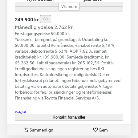
Vis mere
249.900 kr.
Månedlig ydelse 2.762 kr.
Førstegangsydelse 50.000 kr.
Ydelsen er beregnet på grundlag af: Udbetaling kr.
50.000,00, løbetid 96 måneder, variabel rente 5,49 %,
variabel debitorrente 5,63 %, ÅOP 7,62 %, samlet
kreditbeløb kr. 199.900,00. Samlede kreditomk. kr.
65.262,56. I alt tilbagebetales kr. 265.162,56. Positiv
kreditgodkendelse og ingen registrering hos RKI
forudsættes. Kaskoforsikring er obligatorisk. Der er
fortrydelsesret på lånet. Ingen løbende mdl. gebyrer ved
betaling via en automatisk betalingstjeneste. Vi tager
forbehold for fejl, prisændringer og renteforhøjelser.
Finansiering via Toyota Financial Services A/S.
Vælg bil
Kontakt forhandler
Sammenlign
Gem