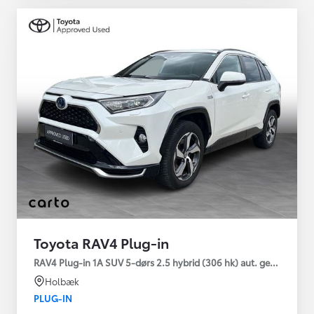
Toyota RAV4 Plug-in
RAV4 Plug-in 1A SUV 5-dørs 2.5 hybrid (306 hk) aut. gear AWD-i
Holbæk
PLUG-IN