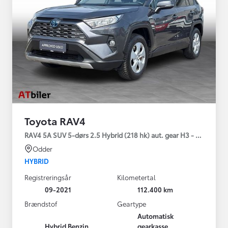
Toyota RAV4
RAV4 5A SUV 5-dørs 2.5 Hybrid (218 hk) aut. gear H3 - Comfort
Odder
HYBRID
Registreringsår
Kilometertal
09-2021
112.400 km
Brændstof
Geartype
Automatisk
Hybrid Benzin
gearkasse