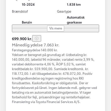
10-2024
1.838 km
Brændstof
Geartype
Automatisk
Benzin
gearkasse
Vis mere
699.900 kr.
Månedlig ydelse 7.063 kr.
Førstegangsydelse 140.000 kr.
Ydelsen er beregnet på grundlag af: Udbetaling kr.
140.000,00, løbetid 96 måneder, variabel rente 3,99 %,
variabel debitorrente 4,06 %, ÅOP 5,02 %, samlet
kreditbeløb kr. 559.900,00. Samlede kreditomk. kr.
118.172,00. I alt tilbagebetales kr. 678.072,00. Positiv
kreditgodkendelse og ingen registrering hos RKI
forudsættes. Kaskoforsikring er obligatorisk. Der er
fortrydelsesret på lånet. Ingen løbende mdl. gebyrer ved
betaling via en automatisk betalingstjeneste. Vi tager
forbehold for fejl, prisændringer og renteforhøjelser.
Finansiering via Toyota Financial Services A/S.