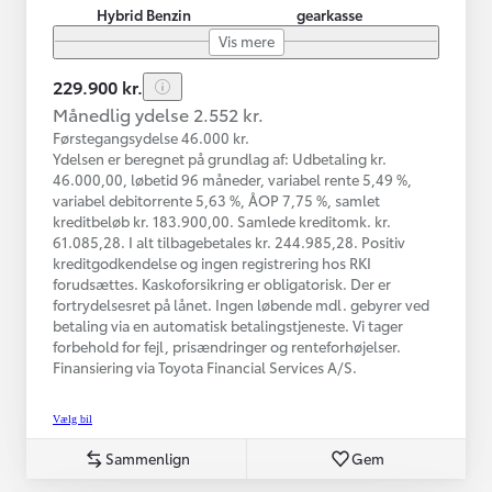
Hybrid Benzin
gearkasse
Vis mere
229.900 kr.
Månedlig ydelse 2.552 kr.
Førstegangsydelse 46.000 kr.
Ydelsen er beregnet på grundlag af: Udbetaling kr.
46.000,00, løbetid 96 måneder, variabel rente 5,49 %,
variabel debitorrente 5,63 %, ÅOP 7,75 %, samlet
kreditbeløb kr. 183.900,00. Samlede kreditomk. kr.
61.085,28. I alt tilbagebetales kr. 244.985,28. Positiv
kreditgodkendelse og ingen registrering hos RKI
forudsættes. Kaskoforsikring er obligatorisk. Der er
fortrydelsesret på lånet. Ingen løbende mdl. gebyrer ved
betaling via en automatisk betalingstjeneste. Vi tager
forbehold for fejl, prisændringer og renteforhøjelser.
Finansiering via Toyota Financial Services A/S.
Vælg bil
Sammenlign
Gem