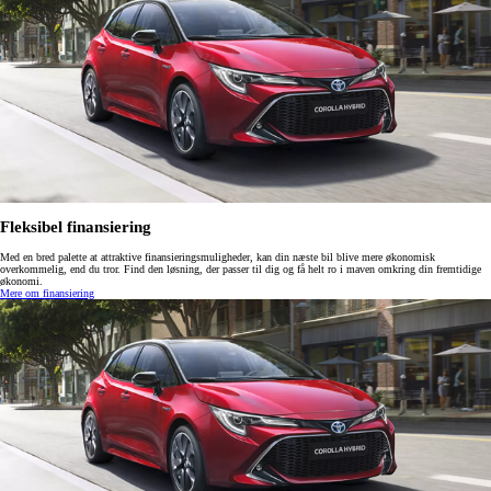
Fleksibel finansiering
Med en bred palette at attraktive finansieringsmuligheder, kan din næste bil blive mere økonomisk
overkommelig, end du tror. Find den løsning, der passer til dig og få helt ro i maven omkring din fremtidige
økonomi.
Mere om finansiering