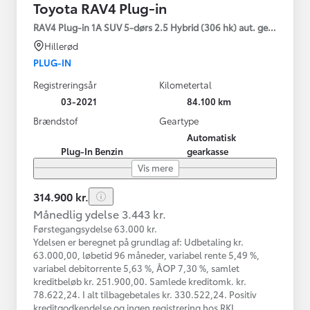
Toyota RAV4 Plug-in
RAV4 Plug-in 1A SUV 5-dørs 2.5 Hybrid (306 hk) aut. gear AWD-i
Hillerød
PLUG-IN
Registreringsår
Kilometertal
03-2021
84.100 km
Brændstof
Geartype
Automatisk
Plug-In Benzin
gearkasse
Vis mere
314.900 kr.
Månedlig ydelse 3.443 kr.
Førstegangsydelse 63.000 kr.
Ydelsen er beregnet på grundlag af: Udbetaling kr.
63.000,00, løbetid 96 måneder, variabel rente 5,49 %,
variabel debitorrente 5,63 %, ÅOP 7,30 %, samlet
kreditbeløb kr. 251.900,00. Samlede kreditomk. kr.
78.622,24. I alt tilbagebetales kr. 330.522,24. Positiv
kreditgodkendelse og ingen registrering hos RKI