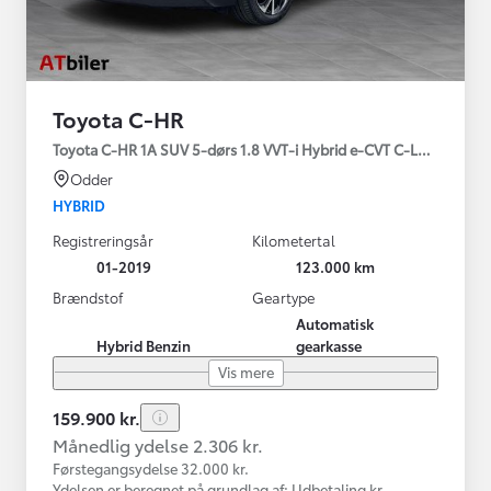
Toyota C-HR
Toyota C-HR 1A SUV 5-dørs 1.8 VVT-i Hybrid e-CVT C-LUB - SMAR
Odder
HYBRID
Registreringsår
Kilometertal
01-2019
123.000 km
Brændstof
Geartype
Automatisk
Hybrid Benzin
gearkasse
Vis mere
159.900 kr.
Månedlig ydelse 2.306 kr.
Førstegangsydelse 32.000 kr.
Ydelsen er beregnet på grundlag af: Udbetaling kr.