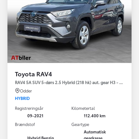
Toyota RAV4
RAV4 5A SUV 5-dørs 2.5 Hybrid (218 hk) aut. gear H3 - Comfort
Odder
HYBRID
Registreringsår
Kilometertal
09-2021
112.400 km
Brændstof
Geartype
Automatisk
Hybrid Benzin
gearkasse