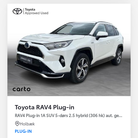
Toyota RAV4 Plug-in
RAV4 Plug-in 1A SUV 5-dørs 2.5 hybrid (306 hk) aut. gear AWD-i
Holbæk
PLUG-IN