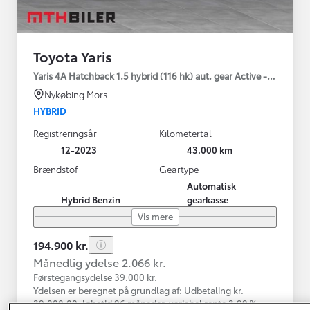
Toyota Yaris
Yaris 4A Hatchback 1.5 hybrid (116 hk) aut. gear Active - Technolo
Nykøbing Mors
HYBRID
Registreringsår
Kilometertal
12-2023
43.000 km
Brændstof
Geartype
Automatisk
Hybrid Benzin
gearkasse
Vis mere
194.900 kr.
Månedlig ydelse 2.066 kr.
Førstegangsydelse 39.000 kr.
Ydelsen er beregnet på grundlag af: Udbetaling kr.
39.000,00, løbetid 96 måneder, variabel rente 3,99 %,