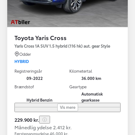
Toyota Yaris Cross
Yaris Cross 1A SUV 1.5 hybrid (116 hk) aut. gear Style
Odder
HYBRID
Registreringsår
Kilometertal
09-2022
36.000 km
Brændstof
Geartype
Automatisk
Hybrid Benzin
gearkasse
Vis mere
229.900 kr.
Månedlig ydelse 2.412 kr.
Førstegangsydelse 46.000 kr.