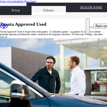
Spring til hovedindhold
(Press Enter)
DEALER NAME
Book prøvetur
Privat
Erhverv
Toyota Approved Used
Åben m
Toyota Approved Used er brugte biler med garanti. 12 måneders garanti - og garanti for at bilen er tjekket
grundigt igennem på Danmarks bedste værksted af de dygtigste teknikere. Så bilen nok er brugt, men føles
som ny.