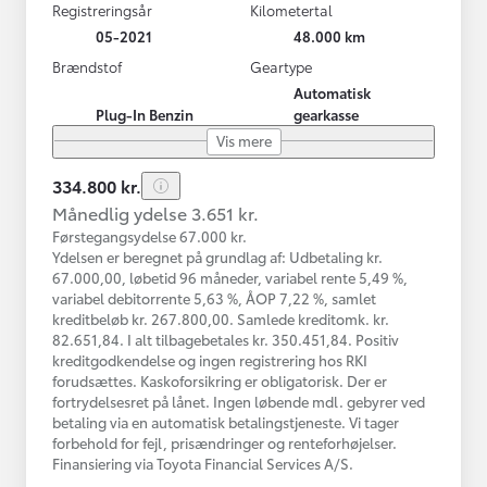
Registreringsår
Kilometertal
05-2021
48.000 km
Brændstof
Geartype
Automatisk
Plug-In Benzin
gearkasse
Vis mere
334.800 kr.
Månedlig ydelse 3.651 kr.
Førstegangsydelse 67.000 kr.
Ydelsen er beregnet på grundlag af: Udbetaling kr.
67.000,00, løbetid 96 måneder, variabel rente 5,49 %,
variabel debitorrente 5,63 %, ÅOP 7,22 %, samlet
kreditbeløb kr. 267.800,00. Samlede kreditomk. kr.
82.651,84. I alt tilbagebetales kr. 350.451,84. Positiv
kreditgodkendelse og ingen registrering hos RKI
forudsættes. Kaskoforsikring er obligatorisk. Der er
fortrydelsesret på lånet. Ingen løbende mdl. gebyrer ved
betaling via en automatisk betalingstjeneste. Vi tager
forbehold for fejl, prisændringer og renteforhøjelser.
Finansiering via Toyota Financial Services A/S.