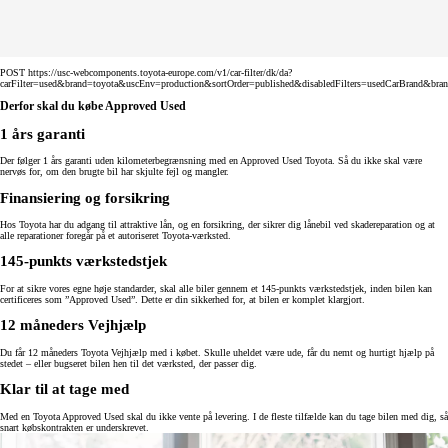
POST https://usc-webcomponents.toyota-europe.com/v1/car-filter/dk/da?
carFilter=used&brand=toyota&uscEnv=production&sortOrder=published&disabledFilters=usedCarBrand&bra
Derfor skal du købe Approved Used
1 års garanti
Der følger 1 års garanti uden kilometerbegrænsning med en Approved Used Toyota. Så du ikke skal være
nervøs for, om den brugte bil har skjulte fejl og mangler.
Finansiering og forsikring
Hos Toyota har du adgang til attraktive lån, og en forsikring, der sikrer dig lånebil ved skadereparation og at
alle reparationer foregår på et autoriseret Toyota-værksted.
145-punkts værkstedstjek
For at sikre vores egne høje standarder, skal alle biler gennem et 145-punkts værkstedstjek, inden bilen kan
certificeres som ”Approved Used”. Dette er din sikkerhed for, at bilen er komplet klargjort.
12 måneders Vejhjælp
Du får 12 måneders Toyota Vejhjælp med i købet. Skulle uheldet være ude, får du nemt og hurtigt hjælp på
stedet – eller bugseret bilen hen til det værksted, der passer dig.
Klar til at tage med
Med en Toyota Approved Used skal du ikke vente på levering. I de fleste tilfælde kan du tage bilen med dig, så
snart købskontrakten er underskrevet.