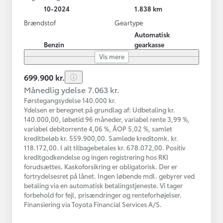
10-2024
1.838 km
Brændstof
Geartype
Automatisk
Benzin
gearkasse
Vis mere
699.900 kr.
Månedlig ydelse 7.063 kr.
Førstegangsydelse 140.000 kr.
Ydelsen er beregnet på grundlag af: Udbetaling kr.
140.000,00, løbetid 96 måneder, variabel rente 3,99 %,
variabel debitorrente 4,06 %, ÅOP 5,02 %, samlet
kreditbeløb kr. 559.900,00. Samlede kreditomk. kr.
118.172,00. I alt tilbagebetales kr. 678.072,00. Positiv
kreditgodkendelse og ingen registrering hos RKI
forudsættes. Kaskoforsikring er obligatorisk. Der er
fortrydelsesret på lånet. Ingen løbende mdl. gebyrer ved
betaling via en automatisk betalingstjeneste. Vi tager
forbehold for fejl, prisændringer og renteforhøjelser.
Finansiering via Toyota Financial Services A/S.