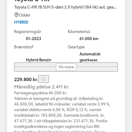
Toyota C-HR 1B SUV 5-dørs 2.0 hybrid (184 hk) aut. gear C-HIC
Odder
HYBRID
Registreringsår
Kilometertal
01-2023
61.000 km
Brændstof
Geartype
Automatisk
Hybrid Benzin
gearkasse
Vis mere
229.800 kr.
Månedlig ydelse 2.411 kr.
Førstegangsydelse 46.000 kr.
Ydelsen er beregnet på grundlag af: Udbetaling kr.
46.000,00, løbetid 96 måneder, variabel rente 3,99 %,
variabel debitorrente 4,06 %, ÅOP 6,12 %, samlet
kreditbeløb kr. 183.800,00. Samlede kreditomk. kr.
47.671,36. I alt tilbagebetales kr. 231.471,36. Positiv
kreditgodkendelse og ingen registrering hos RKI
forudsættes. Kaskoforsikring er obligatorisk. Der er