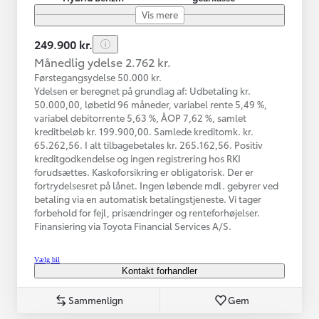
Vis mere
249.900 kr.
Månedlig ydelse 2.762 kr.
Førstegangsydelse 50.000 kr.
Ydelsen er beregnet på grundlag af: Udbetaling kr.
50.000,00, løbetid 96 måneder, variabel rente 5,49 %,
variabel debitorrente 5,63 %, ÅOP 7,62 %, samlet
kreditbeløb kr. 199.900,00. Samlede kreditomk. kr.
65.262,56. I alt tilbagebetales kr. 265.162,56. Positiv
kreditgodkendelse og ingen registrering hos RKI
forudsættes. Kaskoforsikring er obligatorisk. Der er
fortrydelsesret på lånet. Ingen løbende mdl. gebyrer ved
betaling via en automatisk betalingstjeneste. Vi tager
forbehold for fejl, prisændringer og renteforhøjelser.
Finansiering via Toyota Financial Services A/S.
Vælg bil
Kontakt forhandler
Sammenlign
Gem