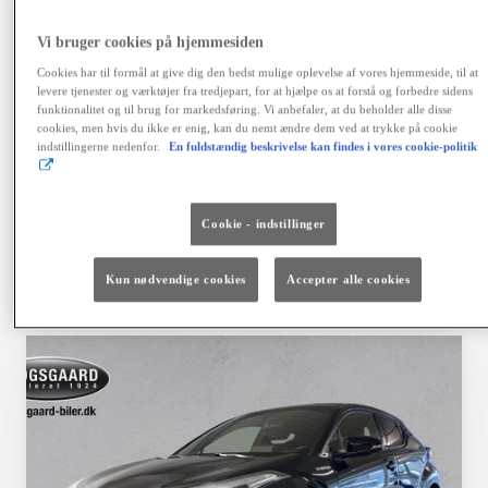
variabel debitorrente 4,06 %, ÅOP 6,41 %, samlet
kreditbeløb kr. 155.900,00. Samlede kreditomk. kr.
Vi bruger cookies på hjemmesiden
42.468,64. I alt tilbagebetales kr. 198.368,64. Positiv
kreditgodkendelse og ingen registrering hos RKI
Cookies har til formål at give dig den bedst mulige oplevelse af vores hjemmeside, til at
forudsættes. Kaskoforsikring er obligatorisk. Der er
levere tjenester og værktøjer fra tredjepart, for at hjælpe os at forstå og forbedre sidens
fortrydelsesret på lånet. Ingen løbende mdl. gebyrer ved
funktionalitet og til brug for markedsføring. Vi anbefaler, at du beholder alle disse
cookies, men hvis du ikke er enig, kan du nemt ændre dem ved at trykke på cookie
betaling via en automatisk betalingstjeneste. Vi tager
indstillingerne nedenfor.
En fuldstændig beskrivelse kan findes i vores cookie-politik
forbehold for fejl, prisændringer og renteforhøjelser.
Finansiering via Toyota Financial Services A/S.
Cookie - indstillinger
Vælg bil
Kontakt forhandler
Kun nødvendige cookies
Accepter alle cookies
Sammenlign
Gem