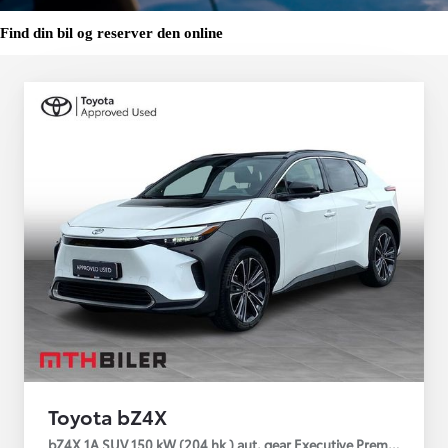
Find din bil og reserver den online
Toyota bZ4X
bZ4X 1A SUV 150 kW (204 hk ) aut. gear Executive Premium