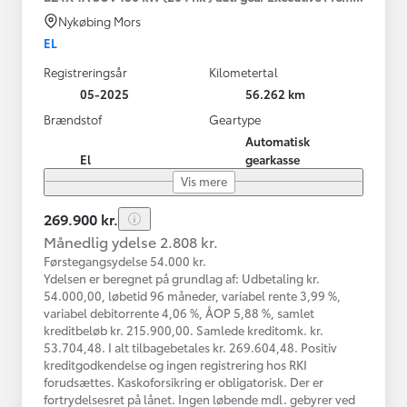
Nykøbing Mors
EL
Registreringsår
Kilometertal
05-2025
56.262 km
Brændstof
Geartype
Automatisk
El
gearkasse
Vis mere
269.900 kr.
Månedlig ydelse 2.808 kr.
Førstegangsydelse 54.000 kr.
Ydelsen er beregnet på grundlag af: Udbetaling kr.
54.000,00, løbetid 96 måneder, variabel rente 3,99 %,
variabel debitorrente 4,06 %, ÅOP 5,88 %, samlet
kreditbeløb kr. 215.900,00. Samlede kreditomk. kr.
53.704,48. I alt tilbagebetales kr. 269.604,48. Positiv
kreditgodkendelse og ingen registrering hos RKI
forudsættes. Kaskoforsikring er obligatorisk. Der er
fortrydelsesret på lånet. Ingen løbende mdl. gebyrer ved