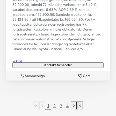
32.000,00, løbetid 72 måneder, variabel rente 5,49 %,
variabel debitorrente 5,63 %, ÅOP 9,39 %, samlet
kreditbeløb kr. 127.900,00. Samlede kreditomk. kr.
38.124,80. I alt tilbagebetales kr. 166.024,80. Positiv
kreditgodkendelse og ingen registrering hos RKI
forudsættes. Kaskoforsikring er obligatorisk. Der er
fortrydelsesret på lånet. Ingen løbende mdl. gebyrer ved
betaling via en automatisk betalingstjeneste. Vi tager
forbehold for fejl, prisændringer og renteforhøjelser.
Finansiering via Toyota Financial Services A/S.
Vælg bil
Kontakt forhandler
Sammenlign
Gem
1
2
3
4
First Page
Tidligere side
Næste side
Last Page