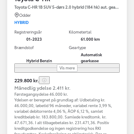
Toyota C-HR 1B SUV 5-dørs 2.0 hybrid (184 hk) aut. gear C-HIC
Odder
HYBRID
Registreringsår
Kilometertal
01-2023
61.000 km
Brændstof
Geartype
Automatisk
Hybrid Benzin
gearkasse
Vis mere
229.800 kr.
Månedlig ydelse 2.411 kr.
Førstegangsydelse 46.000 kr.
Ydelsen er beregnet på grundlag af: Udbetaling kr.
46.000,00, løbetid 96 måneder, variabel rente 3,99 %,
variabel debitorrente 4,06 %, ÅOP 6,12 %, samlet
kreditbeløb kr. 183.800,00. Samlede kreditomk. kr.
47.671,36. I alt tilbagebetales kr. 231.471,36. Positiv
kreditgodkendelse og ingen registrering hos RKI
forudsættes. Kaskoforsikring er obligatorisk. Der er