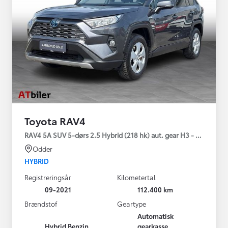
Toyota RAV4
RAV4 5A SUV 5-dørs 2.5 Hybrid (218 hk) aut. gear H3 - Comfort
Odder
HYBRID
Registreringsår
Kilometertal
09-2021
112.400 km
Brændstof
Geartype
Automatisk
Hybrid Benzin
gearkasse