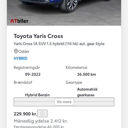
Toyota Yaris Cross
Yaris Cross 1A SUV 1.5 hybrid (116 hk) aut. gear Style
Odder
HYBRID
Registreringsår
Kilometertal
09-2022
36.000 km
Brændstof
Geartype
Automatisk
Hybrid Benzin
gearkasse
Vis mere
229.900 kr.
Månedlig ydelse 2.412 kr.
Førstegangsydelse 46.000 kr.