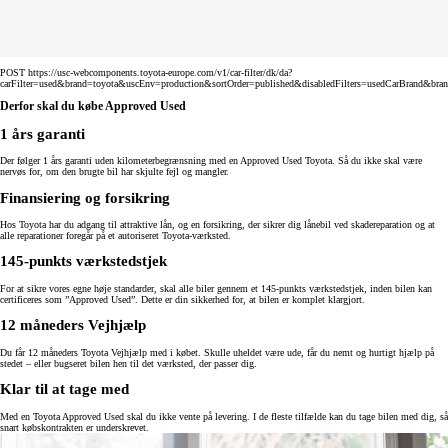
POST https://usc-webcomponents.toyota-europe.com/v1/car-filter/dk/da?
carFilter=used&brand=toyota&uscEnv=production&sortOrder=published&disabledFilters=usedCarBrand&bra
Derfor skal du købe Approved Used
1 års garanti
Der følger 1 års garanti uden kilometerbegrænsning med en Approved Used Toyota. Så du ikke skal være
nervøs for, om den brugte bil har skjulte fejl og mangler.
Finansiering og forsikring
Hos Toyota har du adgang til attraktive lån, og en forsikring, der sikrer dig lånebil ved skadereparation og at
alle reparationer foregår på et autoriseret Toyota-værksted.
145-punkts værkstedstjek
For at sikre vores egne høje standarder, skal alle biler gennem et 145-punkts værkstedstjek, inden bilen kan
certificeres som ”Approved Used”. Dette er din sikkerhed for, at bilen er komplet klargjort.
12 måneders Vejhjælp
Du får 12 måneders Toyota Vejhjælp med i købet. Skulle uheldet være ude, får du nemt og hurtigt hjælp på
stedet – eller bugseret bilen hen til det værksted, der passer dig.
Klar til at tage med
Med en Toyota Approved Used skal du ikke vente på levering. I de fleste tilfælde kan du tage bilen med dig, så
snart købskontrakten er underskrevet.