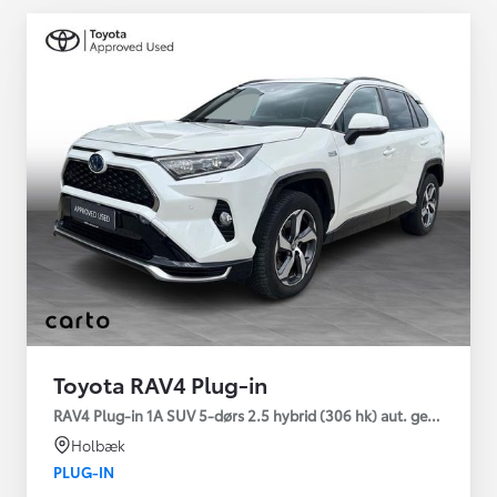
Toyota RAV4 Plug-in
RAV4 Plug-in 1A SUV 5-dørs 2.5 hybrid (306 hk) aut. gear AWD-i
Holbæk
PLUG-IN