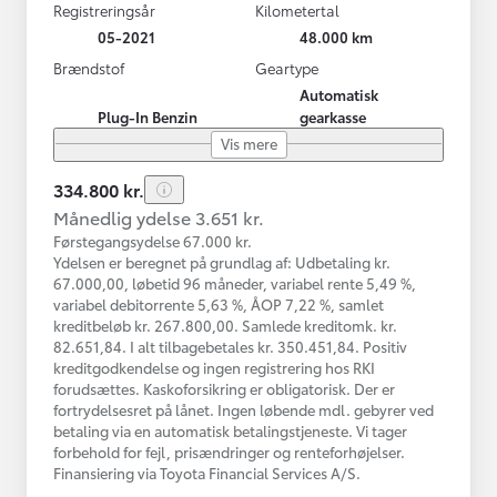
Registreringsår
Kilometertal
05-2021
48.000 km
Brændstof
Geartype
Automatisk
Plug-In Benzin
gearkasse
Vis mere
334.800 kr.
Månedlig ydelse 3.651 kr.
Førstegangsydelse 67.000 kr.
Ydelsen er beregnet på grundlag af: Udbetaling kr.
67.000,00, løbetid 96 måneder, variabel rente 5,49 %,
variabel debitorrente 5,63 %, ÅOP 7,22 %, samlet
kreditbeløb kr. 267.800,00. Samlede kreditomk. kr.
82.651,84. I alt tilbagebetales kr. 350.451,84. Positiv
kreditgodkendelse og ingen registrering hos RKI
forudsættes. Kaskoforsikring er obligatorisk. Der er
fortrydelsesret på lånet. Ingen løbende mdl. gebyrer ved
betaling via en automatisk betalingstjeneste. Vi tager
forbehold for fejl, prisændringer og renteforhøjelser.
Finansiering via Toyota Financial Services A/S.