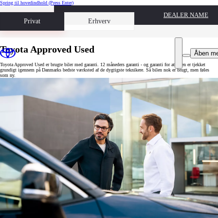
Spring til hovedindhold
(Press Enter)
DEALER NAME
Book prøvetur
Privat
Erhverv
Toyota Approved Used
Åben m
Toyota Approved Used er brugte biler med garanti. 12 måneders garanti - og garanti for at bilen er tjekket
grundigt igennem på Danmarks bedste værksted af de dygtigste teknikere. Så bilen nok er brugt, men føles
som ny.