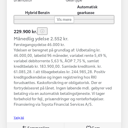
Automatisk
Hybrid Benzin
gearkasse
Vis mere
229.900 kr.
Månedlig ydelse 2.552 kr.
Førstegangsydelse 46.000 kr.
Ydelsen er beregnet på grundlag af: Udbetaling kr.
46.000,00, løbetid 96 måneder, variabel rente 5,49 %,
variabel debitorrente 5,63 %, ÅOP 7,75 %, samlet
kreditbeløb kr. 183.900,00. Samlede kreditomk. kr.
61.085,28. I alt tilbagebetales kr. 244.985,28. Positiv
kreditgodkendelse og ingen registrering hos RKI
forudsættes. Kaskoforsikring er obligatorisk. Der er
fortrydelsesret på lånet. Ingen løbende mdl. gebyrer ved
betaling via en automatisk betalingstjeneste. Vi tager
forbehold for fejl, prisændringer og renteforhøjelser.
Finansiering via Toyota Financial Services A/S.
Vælg bil
Sammenlign
Gem