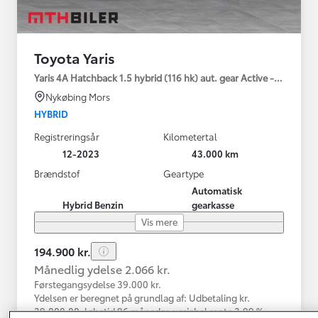
Toyota Yaris
Yaris 4A Hatchback 1.5 hybrid (116 hk) aut. gear Active - Technolo
Nykøbing Mors
HYBRID
Registreringsår
Kilometertal
12-2023
43.000 km
Brændstof
Geartype
Automatisk
Hybrid Benzin
gearkasse
Vis mere
194.900 kr.
Månedlig ydelse 2.066 kr.
Førstegangsydelse 39.000 kr.
Ydelsen er beregnet på grundlag af: Udbetaling kr.
39.000,00, løbetid 96 måneder, variabel rente 3,99 %,