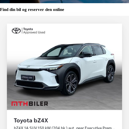
Find din bil og reserver den online
Toyota bZ4X
bZ4X 1A SUV 150 kW (204 hk ) aut. gear Executive Premium