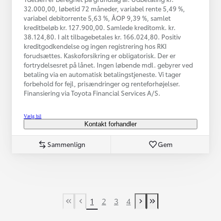
32.000,00, løbetid 72 måneder, variabel rente 5,49 %,
variabel debitorrente 5,63 %, ÅOP 9,39 %, samlet
kreditbeløb kr. 127.900,00. Samlede kreditomk. kr.
38.124,80. I alt tilbagebetales kr. 166.024,80. Positiv
kreditgodkendelse og ingen registrering hos RKI
forudsættes. Kaskoforsikring er obligatorisk. Der er
fortrydelsesret på lånet. Ingen løbende mdl. gebyrer ved
betaling via en automatisk betalingstjeneste. Vi tager
forbehold for fejl, prisændringer og renteforhøjelser.
Finansiering via Toyota Financial Services A/S.
Vælg bil
Kontakt forhandler
Sammenlign
Gem
1
2
3
4
First Page
Tidligere side
Næste side
Last Page