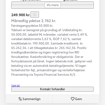
Vis mere
249.900 kr.
Månedlig ydelse 2.762 kr.
Førstegangsydelse 50.000 kr.
Ydelsen er beregnet på grundlag af: Udbetaling kr.
50.000,00, løbetid 96 måneder, variabel rente 5,49 %,
variabel debitorrente 5,63 %, ÅOP 7,62 %, samlet
kreditbeløb kr. 199.900,00. Samlede kreditomk. kr.
65.262,56. I alt tilbagebetales kr. 265.162,56. Positiv
kreditgodkendelse og ingen registrering hos RKI
forudsættes. Kaskoforsikring er obligatorisk. Der er
fortrydelsesret på lånet. Ingen løbende mdl. gebyrer ved
betaling via en automatisk betalingstjeneste. Vi tager
forbehold for fejl, prisændringer og renteforhøjelser.
Finansiering via Toyota Financial Services A/S.
Vælg bil
Kontakt forhandler
Sammenlign
Gem