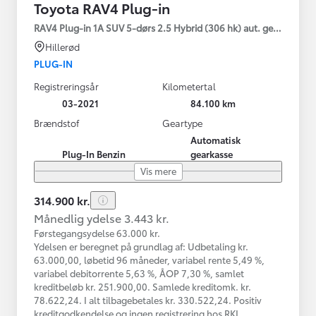
Toyota RAV4 Plug-in
RAV4 Plug-in 1A SUV 5-dørs 2.5 Hybrid (306 hk) aut. gear AWD-i
Hillerød
PLUG-IN
Registreringsår
Kilometertal
03-2021
84.100 km
Brændstof
Geartype
Automatisk
Plug-In Benzin
gearkasse
Vis mere
314.900 kr.
Månedlig ydelse 3.443 kr.
Førstegangsydelse 63.000 kr.
Ydelsen er beregnet på grundlag af: Udbetaling kr.
63.000,00, løbetid 96 måneder, variabel rente 5,49 %,
variabel debitorrente 5,63 %, ÅOP 7,30 %, samlet
kreditbeløb kr. 251.900,00. Samlede kreditomk. kr.
78.622,24. I alt tilbagebetales kr. 330.522,24. Positiv
kreditgodkendelse og ingen registrering hos RKI