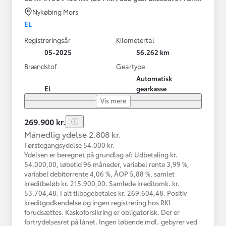
Nykøbing Mors
EL
Registreringsår
Kilometertal
05-2025
56.262 km
Brændstof
Geartype
Automatisk
El
gearkasse
Vis mere
269.900 kr.
Månedlig ydelse 2.808 kr.
Førstegangsydelse 54.000 kr.
Ydelsen er beregnet på grundlag af: Udbetaling kr.
54.000,00, løbetid 96 måneder, variabel rente 3,99 %,
variabel debitorrente 4,06 %, ÅOP 5,88 %, samlet
kreditbeløb kr. 215.900,00. Samlede kreditomk. kr.
53.704,48. I alt tilbagebetales kr. 269.604,48. Positiv
kreditgodkendelse og ingen registrering hos RKI
forudsættes. Kaskoforsikring er obligatorisk. Der er
fortrydelsesret på lånet. Ingen løbende mdl. gebyrer ved