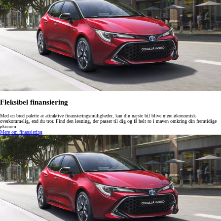
Fleksibel finansiering
Med en bred palette at attraktive finansieringsmuligheder, kan din næste bil blive mere økonomisk
overkommelig, end du tror. Find den løsning, der passer til dig og få helt ro i maven omkring din fremtidige
økonomi.
Mere om finansiering