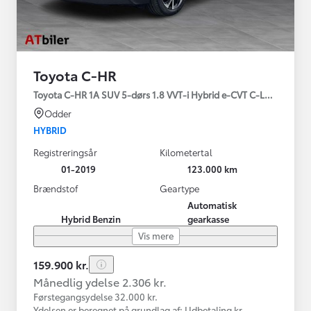
Toyota C-HR
Toyota C-HR 1A SUV 5-dørs 1.8 VVT-i Hybrid e-CVT C-LUB - SMAR
Odder
HYBRID
Registreringsår
Kilometertal
01-2019
123.000 km
Brændstof
Geartype
Automatisk
Hybrid Benzin
gearkasse
Vis mere
159.900 kr.
Månedlig ydelse 2.306 kr.
Førstegangsydelse 32.000 kr.
Ydelsen er beregnet på grundlag af: Udbetaling kr.