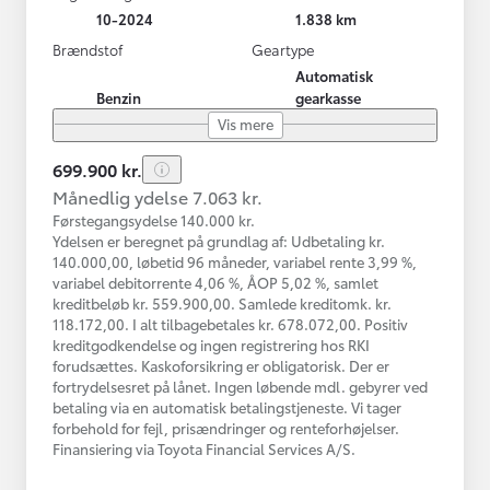
10-2024
1.838 km
Brændstof
Geartype
Automatisk
Benzin
gearkasse
Vis mere
699.900 kr.
Månedlig ydelse 7.063 kr.
Førstegangsydelse 140.000 kr.
Ydelsen er beregnet på grundlag af: Udbetaling kr.
140.000,00, løbetid 96 måneder, variabel rente 3,99 %,
variabel debitorrente 4,06 %, ÅOP 5,02 %, samlet
kreditbeløb kr. 559.900,00. Samlede kreditomk. kr.
118.172,00. I alt tilbagebetales kr. 678.072,00. Positiv
kreditgodkendelse og ingen registrering hos RKI
forudsættes. Kaskoforsikring er obligatorisk. Der er
fortrydelsesret på lånet. Ingen løbende mdl. gebyrer ved
betaling via en automatisk betalingstjeneste. Vi tager
forbehold for fejl, prisændringer og renteforhøjelser.
Finansiering via Toyota Financial Services A/S.