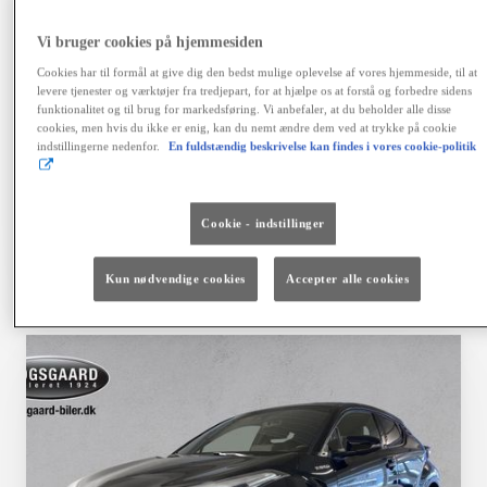
variabel debitorrente 4,06 %, ÅOP 6,41 %, samlet
kreditbeløb kr. 155.900,00. Samlede kreditomk. kr.
Vi bruger cookies på hjemmesiden
42.468,64. I alt tilbagebetales kr. 198.368,64. Positiv
kreditgodkendelse og ingen registrering hos RKI
Cookies har til formål at give dig den bedst mulige oplevelse af vores hjemmeside, til at
forudsættes. Kaskoforsikring er obligatorisk. Der er
levere tjenester og værktøjer fra tredjepart, for at hjælpe os at forstå og forbedre sidens
fortrydelsesret på lånet. Ingen løbende mdl. gebyrer ved
funktionalitet og til brug for markedsføring. Vi anbefaler, at du beholder alle disse
cookies, men hvis du ikke er enig, kan du nemt ændre dem ved at trykke på cookie
betaling via en automatisk betalingstjeneste. Vi tager
indstillingerne nedenfor.
En fuldstændig beskrivelse kan findes i vores cookie-politik
forbehold for fejl, prisændringer og renteforhøjelser.
Finansiering via Toyota Financial Services A/S.
Cookie - indstillinger
Vælg bil
Kontakt forhandler
Kun nødvendige cookies
Accepter alle cookies
Sammenlign
Gem