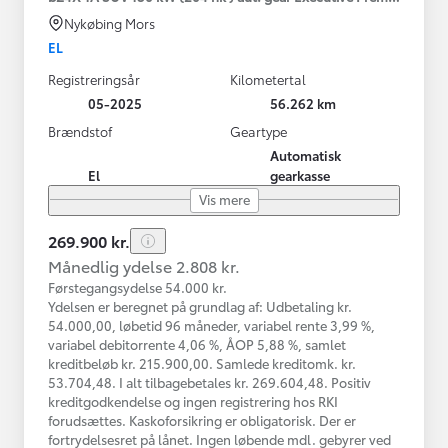
Nykøbing Mors
EL
Registreringsår
Kilometertal
05-2025
56.262 km
Brændstof
Geartype
Automatisk
El
gearkasse
Vis mere
269.900 kr.
Månedlig ydelse 2.808 kr.
Førstegangsydelse 54.000 kr.
Ydelsen er beregnet på grundlag af: Udbetaling kr.
54.000,00, løbetid 96 måneder, variabel rente 3,99 %,
variabel debitorrente 4,06 %, ÅOP 5,88 %, samlet
kreditbeløb kr. 215.900,00. Samlede kreditomk. kr.
53.704,48. I alt tilbagebetales kr. 269.604,48. Positiv
kreditgodkendelse og ingen registrering hos RKI
forudsættes. Kaskoforsikring er obligatorisk. Der er
fortrydelsesret på lånet. Ingen løbende mdl. gebyrer ved