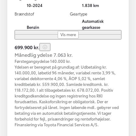
10-2024
1.838 km
Brændstof
Geartype
Automatisk
Benzin
gearkasse
Vis mere
699.900 kr.
Månedlig ydelse 7.063 kr.
Førstegangsydelse 140.000 kr.
Ydelsen er beregnet på grundlag af: Udbetaling kr.
140.000,00, løbetid 96 måneder, variabel rente 3,99 %,
variabel debitorrente 4,06 %, ÅOP 5,02 %, samlet
kreditbeløb kr. 559.900,00. Samlede kreditomk. kr.
118.172,00. I alt tilbagebetales kr. 678.072,00. Positiv
kreditgodkendelse og ingen registrering hos RKI
forudsættes. Kaskoforsikring er obligatorisk. Der er
fortrydelsesret på lånet. Ingen løbende mdl. gebyrer ved
betaling via en automatisk betalingstjeneste. Vi tager
forbehold for fejl, prisændringer og renteforhøjelser.
Finansiering via Toyota Financial Services A/S.