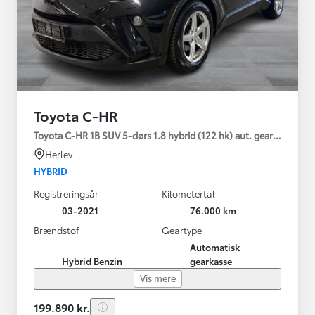
Toyota C-HR
Toyota C-HR 1B SUV 5-dørs 1.8 hybrid (122 hk) aut. gear C-LUB -
Herlev
HYBRID
Registreringsår
Kilometertal
03-2021
76.000 km
Brændstof
Geartype
Automatisk
Hybrid Benzin
gearkasse
Vis mere
199.890 kr.