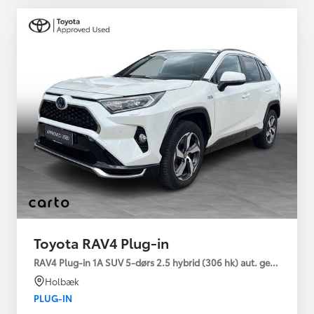
Toyota RAV4 Plug-in
RAV4 Plug-in 1A SUV 5-dørs 2.5 hybrid (306 hk) aut. gear AWD-i
Holbæk
PLUG-IN