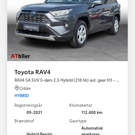
Toyota RAV4
RAV4 5A SUV 5-dørs 2.5 Hybrid (218 hk) aut. gear H3 - Comfort
Odder
HYBRID
Registreringsår
Kilometertal
09-2021
112.400 km
Brændstof
Geartype
Automatisk
Hybrid Benzin
gearkasse