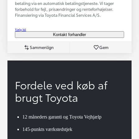
betaling via en automatisk betalingstjeneste. Vi tager
forbehold for fejl, prisændringer og renteforhøjelser.
Finansiering via Toyota Financial Services A/S.
Vælg bil
Kontakt forhandler
Sammenlign
Gem
Fordele ved køb af
brugt Toyota
12 måneders garanti og Toyota Vejhjælp
145-punkts værkstedstjek