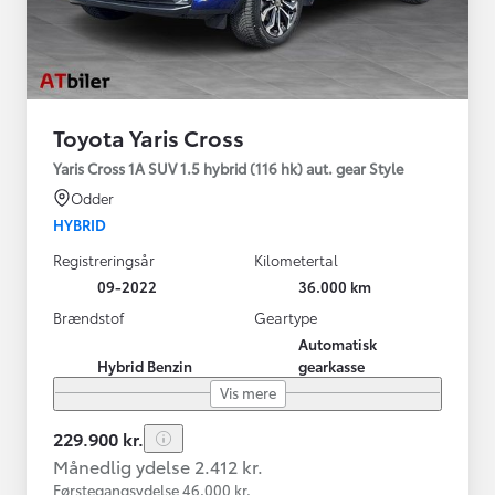
Toyota Yaris Cross
Yaris Cross 1A SUV 1.5 hybrid (116 hk) aut. gear Style
Odder
HYBRID
Registreringsår
Kilometertal
09-2022
36.000 km
Brændstof
Geartype
Automatisk
Hybrid Benzin
gearkasse
Vis mere
229.900 kr.
Månedlig ydelse 2.412 kr.
Førstegangsydelse 46.000 kr.