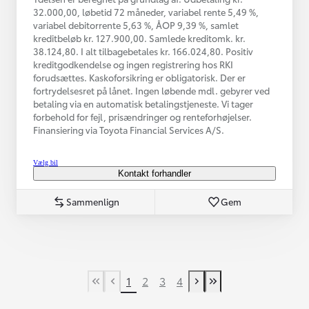
32.000,00, løbetid 72 måneder, variabel rente 5,49 %,
variabel debitorrente 5,63 %, ÅOP 9,39 %, samlet
kreditbeløb kr. 127.900,00. Samlede kreditomk. kr.
38.124,80. I alt tilbagebetales kr. 166.024,80. Positiv
kreditgodkendelse og ingen registrering hos RKI
forudsættes. Kaskoforsikring er obligatorisk. Der er
fortrydelsesret på lånet. Ingen løbende mdl. gebyrer ved
betaling via en automatisk betalingstjeneste. Vi tager
forbehold for fejl, prisændringer og renteforhøjelser.
Finansiering via Toyota Financial Services A/S.
Vælg bil
Kontakt forhandler
Sammenlign
Gem
1
2
3
4
First Page
Tidligere side
Næste side
Last Page