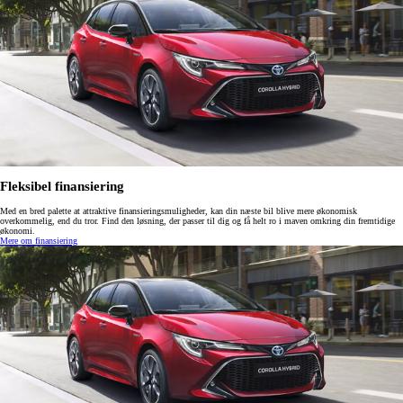
Fleksibel finansiering
Med en bred palette at attraktive finansieringsmuligheder, kan din næste bil blive mere økonomisk
overkommelig, end du tror. Find den løsning, der passer til dig og få helt ro i maven omkring din fremtidige
økonomi.
Mere om finansiering