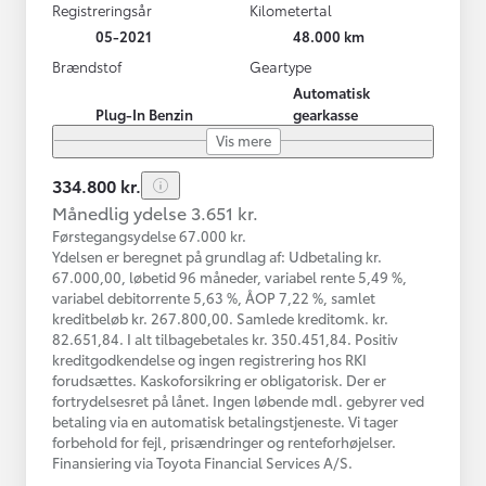
Registreringsår
Kilometertal
05-2021
48.000 km
Brændstof
Geartype
Automatisk
Plug-In Benzin
gearkasse
Vis mere
334.800 kr.
Månedlig ydelse 3.651 kr.
Førstegangsydelse 67.000 kr.
Ydelsen er beregnet på grundlag af: Udbetaling kr.
67.000,00, løbetid 96 måneder, variabel rente 5,49 %,
variabel debitorrente 5,63 %, ÅOP 7,22 %, samlet
kreditbeløb kr. 267.800,00. Samlede kreditomk. kr.
82.651,84. I alt tilbagebetales kr. 350.451,84. Positiv
kreditgodkendelse og ingen registrering hos RKI
forudsættes. Kaskoforsikring er obligatorisk. Der er
fortrydelsesret på lånet. Ingen løbende mdl. gebyrer ved
betaling via en automatisk betalingstjeneste. Vi tager
forbehold for fejl, prisændringer og renteforhøjelser.
Finansiering via Toyota Financial Services A/S.