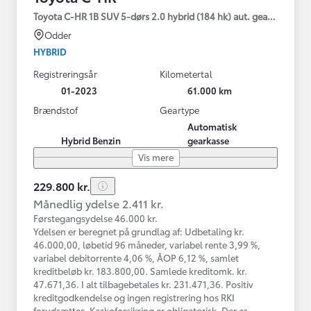
Toyota C-HR 1B SUV 5-dørs 2.0 hybrid (184 hk) aut. gear C-HIC
Odder
HYBRID
Registreringsår
Kilometertal
01-2023
61.000 km
Brændstof
Geartype
Automatisk
Hybrid Benzin
gearkasse
Vis mere
229.800 kr.
Månedlig ydelse 2.411 kr.
Førstegangsydelse 46.000 kr.
Ydelsen er beregnet på grundlag af: Udbetaling kr.
46.000,00, løbetid 96 måneder, variabel rente 3,99 %,
variabel debitorrente 4,06 %, ÅOP 6,12 %, samlet
kreditbeløb kr. 183.800,00. Samlede kreditomk. kr.
47.671,36. I alt tilbagebetales kr. 231.471,36. Positiv
kreditgodkendelse og ingen registrering hos RKI
forudsættes. Kaskoforsikring er obligatorisk. Der er