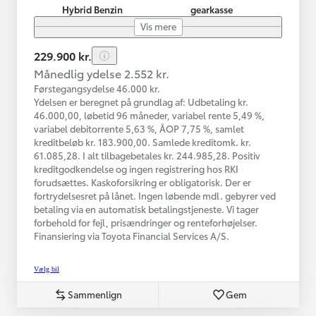
Hybrid Benzin
gearkasse
Vis mere
229.900 kr.
Månedlig ydelse 2.552 kr.
Førstegangsydelse 46.000 kr.
Ydelsen er beregnet på grundlag af: Udbetaling kr.
46.000,00, løbetid 96 måneder, variabel rente 5,49 %,
variabel debitorrente 5,63 %, ÅOP 7,75 %, samlet
kreditbeløb kr. 183.900,00. Samlede kreditomk. kr.
61.085,28. I alt tilbagebetales kr. 244.985,28. Positiv
kreditgodkendelse og ingen registrering hos RKI
forudsættes. Kaskoforsikring er obligatorisk. Der er
fortrydelsesret på lånet. Ingen løbende mdl. gebyrer ved
betaling via en automatisk betalingstjeneste. Vi tager
forbehold for fejl, prisændringer og renteforhøjelser.
Finansiering via Toyota Financial Services A/S.
Vælg bil
Sammenlign
Gem