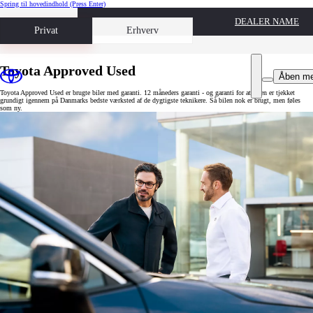
Spring til hovedindhold
(Press Enter)
DEALER NAME
Book prøvetur
Privat
Erhverv
Toyota Approved Used
Åben m
Toyota Approved Used er brugte biler med garanti. 12 måneders garanti - og garanti for at bilen er tjekket
grundigt igennem på Danmarks bedste værksted af de dygtigste teknikere. Så bilen nok er brugt, men føles
som ny.