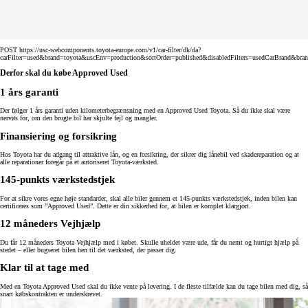
POST https://usc-webcomponents.toyota-europe.com/v1/car-filter/dk/da?
carFilter=used&brand=toyota&uscEnv=production&sortOrder=published&disabledFilters=usedCarBrand&bra
Derfor skal du købe Approved Used
1 års garanti
Der følger 1 års garanti uden kilometerbegrænsning med en Approved Used Toyota. Så du ikke skal være
nervøs for, om den brugte bil har skjulte fejl og mangler.
Finansiering og forsikring
Hos Toyota har du adgang til attraktive lån, og en forsikring, der sikrer dig lånebil ved skadereparation og at
alle reparationer foregår på et autoriseret Toyota-værksted.
145-punkts værkstedstjek
For at sikre vores egne høje standarder, skal alle biler gennem et 145-punkts værkstedstjek, inden bilen kan
certificeres som ”Approved Used”. Dette er din sikkerhed for, at bilen er komplet klargjort.
12 måneders Vejhjælp
Du får 12 måneders Toyota Vejhjælp med i købet. Skulle uheldet være ude, får du nemt og hurtigt hjælp på
stedet – eller bugseret bilen hen til det værksted, der passer dig.
Klar til at tage med
Med en Toyota Approved Used skal du ikke vente på levering. I de fleste tilfælde kan du tage bilen med dig, så
snart købskontrakten er underskrevet.