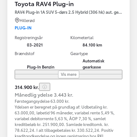
Toyota RAV4 Plug-in
RAV4 Plug-in 1A SUV 5-dørs 2.5 Hybrid (306 hk) aut. gear AWD-i
Hillerød
PLUG-IN
Registreringsår
Kilometertal
03-2021
84.100 km
Brændstof
Geartype
Automatisk
Plug-In Benzin
gearkasse
Vis mere
314.900 kr.
Månedlig ydelse 3.443 kr.
Førstegangsydelse 63.000 kr.
Ydelsen er beregnet på grundlag af: Udbetaling kr.
63.000,00, løbetid 96 måneder, variabel rente 5,49 %,
variabel debitorrente 5,63 %, ÅOP 7,30 %, samlet
kreditbeløb kr. 251.900,00. Samlede kreditomk. kr.
78.622,24. I alt tilbagebetales kr. 330.522,24. Positiv
kreditgodkendelse og ingen registrering hos RKI