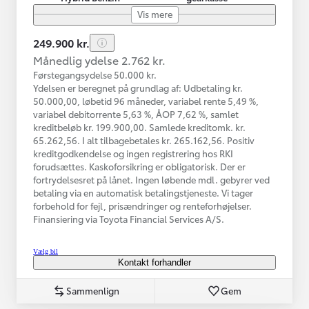
Vis mere
249.900 kr.
Månedlig ydelse 2.762 kr.
Førstegangsydelse 50.000 kr.
Ydelsen er beregnet på grundlag af: Udbetaling kr.
50.000,00, løbetid 96 måneder, variabel rente 5,49 %,
variabel debitorrente 5,63 %, ÅOP 7,62 %, samlet
kreditbeløb kr. 199.900,00. Samlede kreditomk. kr.
65.262,56. I alt tilbagebetales kr. 265.162,56. Positiv
kreditgodkendelse og ingen registrering hos RKI
forudsættes. Kaskoforsikring er obligatorisk. Der er
fortrydelsesret på lånet. Ingen løbende mdl. gebyrer ved
betaling via en automatisk betalingstjeneste. Vi tager
forbehold for fejl, prisændringer og renteforhøjelser.
Finansiering via Toyota Financial Services A/S.
Vælg bil
Kontakt forhandler
Sammenlign
Gem