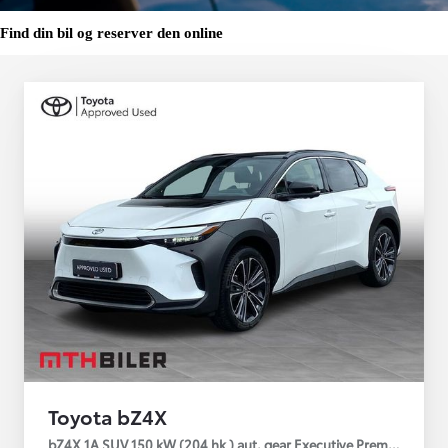
Find din bil og reserver den online
Toyota bZ4X
bZ4X 1A SUV 150 kW (204 hk ) aut. gear Executive Premium