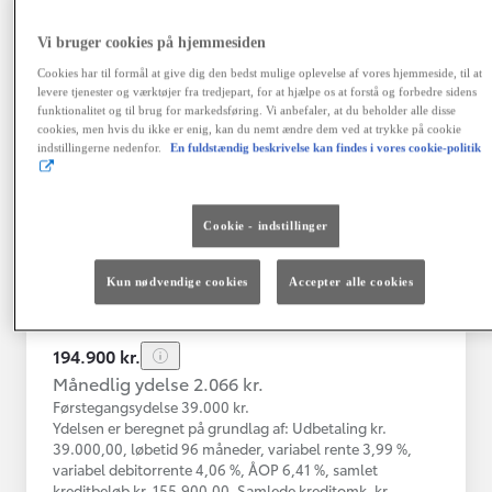
Vi bruger cookies på hjemmesiden
Toyota Yaris
Cookies har til formål at give dig den bedst mulige oplevelse af vores hjemmeside, til at
Yaris 4A Hatchback 1.5 hybrid (116 hk) aut. gear Active - Technolo
levere tjenester og værktøjer fra tredjepart, for at hjælpe os at forstå og forbedre sidens
funktionalitet og til brug for markedsføring. Vi anbefaler, at du beholder alle disse
Nykøbing Mors
cookies, men hvis du ikke er enig, kan du nemt ændre dem ved at trykke på cookie
HYBRID
indstillingerne nedenfor.
En fuldstændig beskrivelse kan findes i vores cookie-politik
Registreringsår
Kilometertal
12-2023
43.000 km
Cookie - indstillinger
Brændstof
Geartype
Automatisk
Hybrid Benzin
gearkasse
Kun nødvendige cookies
Accepter alle cookies
Vis mere
194.900 kr.
Månedlig ydelse 2.066 kr.
Førstegangsydelse 39.000 kr.
Ydelsen er beregnet på grundlag af: Udbetaling kr.
39.000,00, løbetid 96 måneder, variabel rente 3,99 %,
variabel debitorrente 4,06 %, ÅOP 6,41 %, samlet
kreditbeløb kr. 155.900,00. Samlede kreditomk. kr.