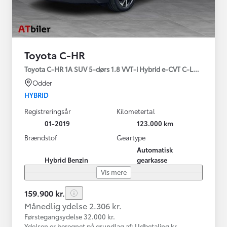
Toyota C-HR
Toyota C-HR 1A SUV 5-dørs 1.8 VVT-i Hybrid e-CVT C-LUB - SMAR
Odder
HYBRID
Registreringsår
Kilometertal
01-2019
123.000 km
Brændstof
Geartype
Automatisk
Hybrid Benzin
gearkasse
Vis mere
159.900 kr.
Månedlig ydelse 2.306 kr.
Førstegangsydelse 32.000 kr.
Ydelsen er beregnet på grundlag af: Udbetaling kr.