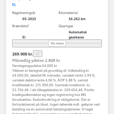
EL
Registreringsår
Kilometertal
05-2025
56.262 km
Brændstof
Geartype
Automatisk
El
gearkasse
Vis mere
269.900 kr.
Månedlig ydelse 2.808 kr.
Førstegangsydelse 54.000 kr.
Ydelsen er beregnet på grundlag af: Udbetaling kr.
54.000,00, løbetid 96 måneder, variabel rente 3,99 %,
variabel debitorrente 4,06 %, ÅOP 5,88 %, samlet
kreditbeløb kr. 215.900,00. Samlede kreditomk. kr.
53.704,48. I alt tilbagebetales kr. 269.604,48. Positiv
kreditgodkendelse og ingen registrering hos RKI
forudsættes. Kaskoforsikring er obligatorisk. Der er
fortrydelsesret på lånet. Ingen løbende mdl. gebyrer ved
betaling via en automatisk betalingstjeneste. Vi tager
forbehold for fejl, prisændringer og renteforhøjelser.