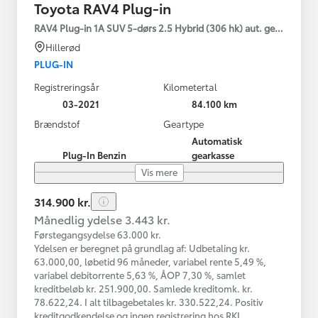
Toyota RAV4 Plug-in
RAV4 Plug-in 1A SUV 5-dørs 2.5 Hybrid (306 hk) aut. gear AWD-i
Hillerød
PLUG-IN
Registreringsår
Kilometertal
03-2021
84.100 km
Brændstof
Geartype
Automatisk
Plug-In Benzin
gearkasse
Vis mere
314.900 kr.
Månedlig ydelse 3.443 kr.
Førstegangsydelse 63.000 kr.
Ydelsen er beregnet på grundlag af: Udbetaling kr.
63.000,00, løbetid 96 måneder, variabel rente 5,49 %,
variabel debitorrente 5,63 %, ÅOP 7,30 %, samlet
kreditbeløb kr. 251.900,00. Samlede kreditomk. kr.
78.622,24. I alt tilbagebetales kr. 330.522,24. Positiv
kreditgodkendelse og ingen registrering hos RKI