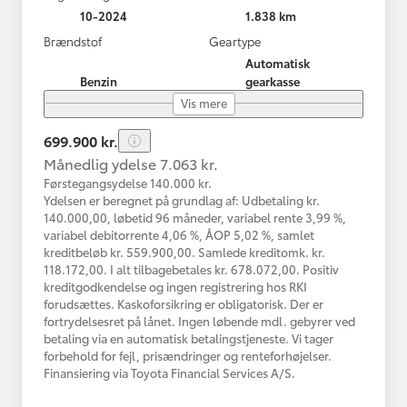
10-2024
1.838 km
Brændstof
Geartype
Automatisk
Benzin
gearkasse
Vis mere
699.900 kr.
Månedlig ydelse 7.063 kr.
Førstegangsydelse 140.000 kr.
Ydelsen er beregnet på grundlag af: Udbetaling kr.
140.000,00, løbetid 96 måneder, variabel rente 3,99 %,
variabel debitorrente 4,06 %, ÅOP 5,02 %, samlet
kreditbeløb kr. 559.900,00. Samlede kreditomk. kr.
118.172,00. I alt tilbagebetales kr. 678.072,00. Positiv
kreditgodkendelse og ingen registrering hos RKI
forudsættes. Kaskoforsikring er obligatorisk. Der er
fortrydelsesret på lånet. Ingen løbende mdl. gebyrer ved
betaling via en automatisk betalingstjeneste. Vi tager
forbehold for fejl, prisændringer og renteforhøjelser.
Finansiering via Toyota Financial Services A/S.