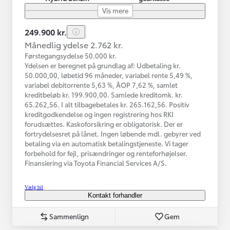
Vis mere
249.900 kr.
Månedlig ydelse 2.762 kr.
Førstegangsydelse 50.000 kr.
Ydelsen er beregnet på grundlag af: Udbetaling kr.
50.000,00, løbetid 96 måneder, variabel rente 5,49 %,
variabel debitorrente 5,63 %, ÅOP 7,62 %, samlet
kreditbeløb kr. 199.900,00. Samlede kreditomk. kr.
65.262,56. I alt tilbagebetales kr. 265.162,56. Positiv
kreditgodkendelse og ingen registrering hos RKI
forudsættes. Kaskoforsikring er obligatorisk. Der er
fortrydelsesret på lånet. Ingen løbende mdl. gebyrer ved
betaling via en automatisk betalingstjeneste. Vi tager
forbehold for fejl, prisændringer og renteforhøjelser.
Finansiering via Toyota Financial Services A/S.
Vælg bil
Kontakt forhandler
Sammenlign
Gem