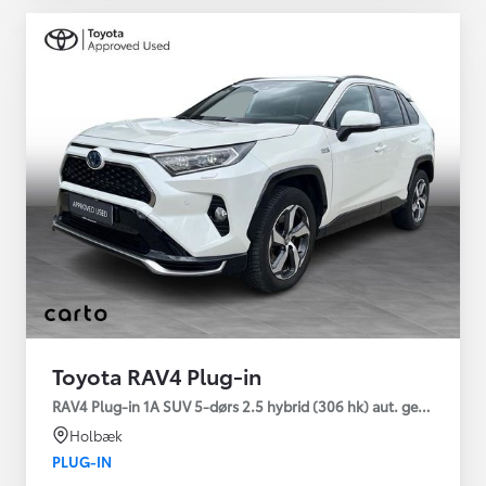
Toyota RAV4 Plug-in
RAV4 Plug-in 1A SUV 5-dørs 2.5 hybrid (306 hk) aut. gear AWD-i
Holbæk
PLUG-IN