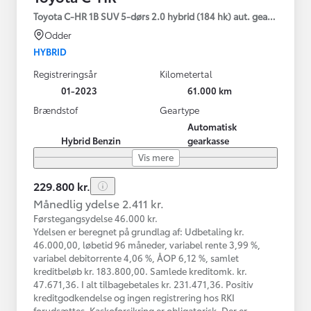
Toyota C-HR 1B SUV 5-dørs 2.0 hybrid (184 hk) aut. gear C-HIC
Odder
HYBRID
Registreringsår
Kilometertal
01-2023
61.000 km
Brændstof
Geartype
Automatisk
Hybrid Benzin
gearkasse
Vis mere
229.800 kr.
Månedlig ydelse 2.411 kr.
Førstegangsydelse 46.000 kr.
Ydelsen er beregnet på grundlag af: Udbetaling kr.
46.000,00, løbetid 96 måneder, variabel rente 3,99 %,
variabel debitorrente 4,06 %, ÅOP 6,12 %, samlet
kreditbeløb kr. 183.800,00. Samlede kreditomk. kr.
47.671,36. I alt tilbagebetales kr. 231.471,36. Positiv
kreditgodkendelse og ingen registrering hos RKI
forudsættes. Kaskoforsikring er obligatorisk. Der er