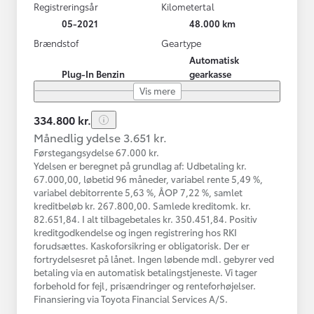
Registreringsår
Kilometertal
05-2021
48.000 km
Brændstof
Geartype
Automatisk
Plug-In Benzin
gearkasse
Vis mere
334.800 kr.
Månedlig ydelse 3.651 kr.
Førstegangsydelse 67.000 kr.
Ydelsen er beregnet på grundlag af: Udbetaling kr.
67.000,00, løbetid 96 måneder, variabel rente 5,49 %,
variabel debitorrente 5,63 %, ÅOP 7,22 %, samlet
kreditbeløb kr. 267.800,00. Samlede kreditomk. kr.
82.651,84. I alt tilbagebetales kr. 350.451,84. Positiv
kreditgodkendelse og ingen registrering hos RKI
forudsættes. Kaskoforsikring er obligatorisk. Der er
fortrydelsesret på lånet. Ingen løbende mdl. gebyrer ved
betaling via en automatisk betalingstjeneste. Vi tager
forbehold for fejl, prisændringer og renteforhøjelser.
Finansiering via Toyota Financial Services A/S.