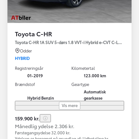
Toyota C-HR
Toyota C-HR 1A SUV 5-dørs 1.8 VVT-i Hybrid e-CVT C-LUB - SMAR
Odder
HYBRID
Registreringsår
Kilometertal
01-2019
123.000 km
Brændstof
Geartype
Automatisk
Hybrid Benzin
gearkasse
Vis mere
159.900 kr.
Månedlig ydelse 2.306 kr.
Førstegangsydelse 32.000 kr.
Ydelsen er beregnet på grundlag af: Udbetaling kr.