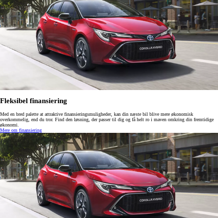
Fleksibel finansiering
Med en bred palette at attraktive finansieringsmuligheder, kan din næste bil blive mere økonomisk
overkommelig, end du tror. Find den løsning, der passer til dig og få helt ro i maven omkring din fremtidige
økonomi.
Mere om finansiering