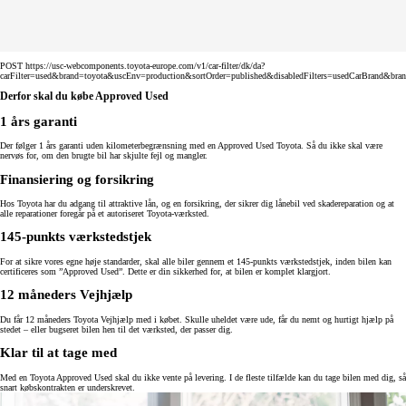
POST https://usc-webcomponents.toyota-europe.com/v1/car-filter/dk/da?
carFilter=used&brand=toyota&uscEnv=production&sortOrder=published&disabledFilters=usedCarBrand&bra
Derfor skal du købe Approved Used
1 års garanti
Der følger 1 års garanti uden kilometerbegrænsning med en Approved Used Toyota. Så du ikke skal være
nervøs for, om den brugte bil har skjulte fejl og mangler.
Finansiering og forsikring
Hos Toyota har du adgang til attraktive lån, og en forsikring, der sikrer dig lånebil ved skadereparation og at
alle reparationer foregår på et autoriseret Toyota-værksted.
145-punkts værkstedstjek
For at sikre vores egne høje standarder, skal alle biler gennem et 145-punkts værkstedstjek, inden bilen kan
certificeres som ”Approved Used”. Dette er din sikkerhed for, at bilen er komplet klargjort.
12 måneders Vejhjælp
Du får 12 måneders Toyota Vejhjælp med i købet. Skulle uheldet være ude, får du nemt og hurtigt hjælp på
stedet – eller bugseret bilen hen til det værksted, der passer dig.
Klar til at tage med
Med en Toyota Approved Used skal du ikke vente på levering. I de fleste tilfælde kan du tage bilen med dig, så
snart købskontrakten er underskrevet.