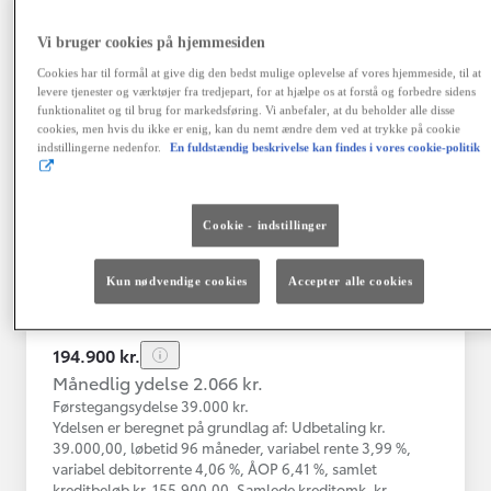
Vi bruger cookies på hjemmesiden
Toyota Yaris
Cookies har til formål at give dig den bedst mulige oplevelse af vores hjemmeside, til at
Yaris 4A Hatchback 1.5 hybrid (116 hk) aut. gear Active - Technolo
levere tjenester og værktøjer fra tredjepart, for at hjælpe os at forstå og forbedre sidens
funktionalitet og til brug for markedsføring. Vi anbefaler, at du beholder alle disse
Nykøbing Mors
cookies, men hvis du ikke er enig, kan du nemt ændre dem ved at trykke på cookie
HYBRID
indstillingerne nedenfor.
En fuldstændig beskrivelse kan findes i vores cookie-politik
Registreringsår
Kilometertal
12-2023
43.000 km
Cookie - indstillinger
Brændstof
Geartype
Automatisk
Hybrid Benzin
gearkasse
Kun nødvendige cookies
Accepter alle cookies
Vis mere
194.900 kr.
Månedlig ydelse 2.066 kr.
Førstegangsydelse 39.000 kr.
Ydelsen er beregnet på grundlag af: Udbetaling kr.
39.000,00, løbetid 96 måneder, variabel rente 3,99 %,
variabel debitorrente 4,06 %, ÅOP 6,41 %, samlet
kreditbeløb kr. 155.900,00. Samlede kreditomk. kr.