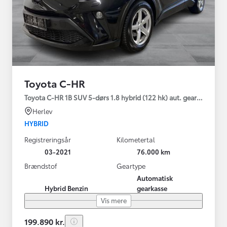
Toyota C-HR
Toyota C-HR 1B SUV 5-dørs 1.8 hybrid (122 hk) aut. gear C-LUB -
Herlev
HYBRID
Registreringsår
Kilometertal
03-2021
76.000 km
Brændstof
Geartype
Automatisk
Hybrid Benzin
gearkasse
Vis mere
199.890 kr.