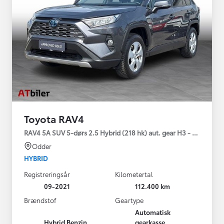
Toyota RAV4
RAV4 5A SUV 5-dørs 2.5 Hybrid (218 hk) aut. gear H3 - Comfort
Odder
HYBRID
Registreringsår
Kilometertal
09-2021
112.400 km
Brændstof
Geartype
Automatisk
Hybrid Benzin
gearkasse