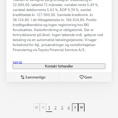
32.000,00, løbetid 72 måneder, variabel rente 5,49 %,
variabel debitorrente 5,63 %, ÅOP 9,39 %, samlet
kreditbeløb kr. 127.900,00. Samlede kreditomk. kr.
38.124,80. I alt tilbagebetales kr. 166.024,80. Positiv
kreditgodkendelse og ingen registrering hos RKI
forudsættes. Kaskoforsikring er obligatorisk. Der er
fortrydelsesret på lånet. Ingen løbende mdl. gebyrer ved
betaling via en automatisk betalingstjeneste. Vi tager
forbehold for fejl, prisændringer og renteforhøjelser.
Finansiering via Toyota Financial Services A/S.
Vælg bil
Kontakt forhandler
Sammenlign
Gem
1
2
3
4
First Page
Tidligere side
Næste side
Last Page