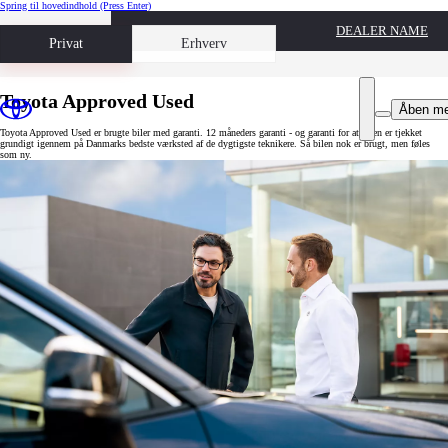
Spring til hovedindhold
(Press Enter)
DEALER NAME
Book prøvetur
Privat
Erhverv
Toyota Approved Used
Åben m
Toyota Approved Used er brugte biler med garanti. 12 måneders garanti - og garanti for at bilen er tjekket
grundigt igennem på Danmarks bedste værksted af de dygtigste teknikere. Så bilen nok er brugt, men føles
som ny.