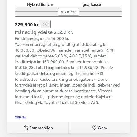
Hybrid Benzin
gearkasse
Vis mere
229.900 kr.
Månedlig ydelse 2.552 kr.
Førstegangsydelse 46.000 kr.
Ydelsen er beregnet på grundlag af: Udbetaling kr.
46.000,00, løbetid 96 måneder, variabel rente 5,49 %,
variabel debitorrente 5,63 %, ÅOP 7,75 %, samlet
kreditbeløb kr. 183.900,00. Samlede kreditomk. kr.
61.085,28. I alt tilbagebetales kr. 244.985,28. Positiv
kreditgodkendelse og ingen registrering hos RKI
forudsættes. Kaskoforsikring er obligatorisk. Der er
fortrydelsesret på lånet. Ingen løbende mdl. gebyrer ved
betaling via en automatisk betalingstjeneste. Vi tager
forbehold for fejl, prisændringer og renteforhøjelser.
Finansiering via Toyota Financial Services A/S.
Vælg bil
Sammenlign
Gem