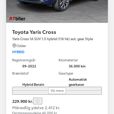
Toyota Yaris Cross
Yaris Cross 1A SUV 1.5 hybrid (116 hk) aut. gear Style
Odder
HYBRID
Registreringsår
Kilometertal
09-2022
36.000 km
Brændstof
Geartype
Automatisk
Hybrid Benzin
gearkasse
Vis mere
229.900 kr.
Månedlig ydelse 2.412 kr.
Førstegangsydelse 46.000 kr.