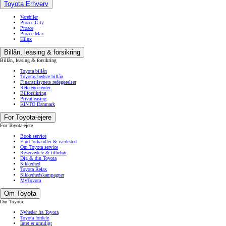
Toyota Erhverv
Varebiler
Proace City
Proace
Proace Max
Hilux
Billån, leasing & forsikring
Billån, leasing & forsikring
Toyota billån
Toyotas bedste billån
Finanstilsynets redegørelser
Referencerenter
Bilforsikring
Privatleasing
KINTO Danmark
For Toyota-ejere
For Toyota-ejere
Book service
Find forhandler & værksted
Om Toyota service
Reservedele & tilbehør
Dig & din Toyota
Sikkerhed
Toyota Relax
Sikkerhedskampagner
MyToyota
Om Toyota
Om Toyota
Nyheder fra Toyota
Toyota fordele
Intet er umuligt