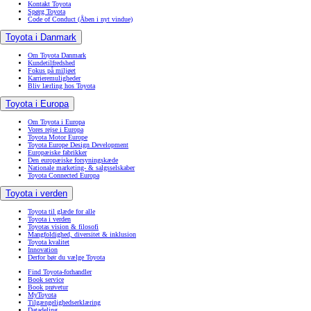
Kontakt Toyota
Spørg Toyota
Code of Conduct
(Åben i nyt vindue)
Toyota i Danmark
Om Toyota Danmark
Kundetilfredshed
Fokus på miljøet
Karrieremuligheder
Bliv lærling hos Toyota
Toyota i Europa
Om Toyota i Europa
Vores rejse i Europa
Toyota Motor Europe
Toyota Europe Design Development
Europæiske fabrikker
Den europæiske forsyningskæde
Nationale marketing- & salgsselskaber
Toyota Connected Europa
Toyota i verden
Toyota til glæde for alle
Toyota i verden
Toyotas vision & filosofi
Mangfoldighed, diversitet & inklusion
Toyota kvalitet
Innovation
Derfor bør du vælge Toyota
Find Toyota-forhandler
Book service
Book prøvetur
MyToyota
Tilgængelighedserklæring
Datadeling