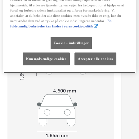
hjemmeside, til at levere tjenester og værktøjer fra tredjepart, for at hjælpe os at
Dimensioner og mål
forstå og forbedre sidens funktionalitet og til brug for markedsføring. Vi
anbefaler, at du beholder alle disse cookies, men hvis du ikke er enig, kan du
Døre
5
nemt ændre dem ved at trykke på cookie indstillingerne nedenfor.
En
Sæder
5
fuldstændig beskrivelse kan findes i vores cookie-politik
Cookie - indstillinger
Kun nødvendige cookies
Accepter alle cookies
mm
1.690
Højt
Længde
4.600
mm
Bredde
1.855
mm