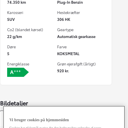
74.350 km
Plug-In Benzin
Karosseri
Hestekræfter
SUV
306 HK
Co2 (blandet kørsel)
Geartype
22 g/km
Automatisk gearkasse
Døre
Farve
5
KOKSMETAL
Energiklasse
Grøn ejerafgift (årligt)
920 kr.
Bildetaljer
Specifikationer
Vi bruger cookies på hjemmesiden
Cookies har til formål at give dig den bedst mulige oplevelse af vores