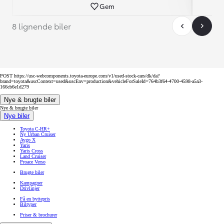
Gem
8 lignende biler
POST https://usc-webcomponents.toyota-europe.com/v1/used-stock-cars/dk/da?
brand=toyota&uscContext=used&uscEnv=production&vehicleForSaleId=764b3f64-4700-4598-a5a3-
166cb6e1d279
Nye & brugte biler
Nye & brugte biler
Nye biler
Toyota C-HR+
Ny Urban Cruiser
Aygo X
Yaris
Yaris Cross
Land Cruiser
Proace Verso
Brugte biler
Kampagner
Drivlinjer
Få en byttepris
Biltyper
Priser & brochurer