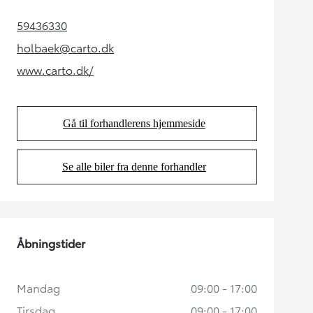
59436330
(Opens in new tab)
holbaek@carto.dk
(Opens in new tab)
www.carto.dk/
(Opens in new tab)
Gå til forhandlerens hjemmeside
(Opens in new tab)
Se alle biler fra denne forhandler
(Opens in new tab)
Åbningstider
Mandag
09:00 - 17:00
Tirsdag
09:00 - 17:00