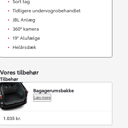
Sort tag
Tidligere undervognsbehandlet
JBL Anlæg
360° kamera
19" Alufælge
Helårsdæk
Vores tilbehør
Tilbehør
Bagagerumsbakke
Læs mere
1.035 kr.