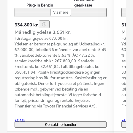
Plug-In Benzin
gearkasse
Vis mere
334.800 kr.
314.9
Månedlig ydelse 3.651 kr.
Måned
Førstegangsydelse 67.000 kr.
Første
Ydelsen er beregnet på grundlag af: Udbetaling kr.
Ydelse
67.000,00, løbetid 96 måneder, variabel rente 5,49
63.000
%, variabel debitorrente 5,63 %, ÅOP 7,22 %,
%, var
samlet kreditbeløb kr. 267.800,00. Samlede
samlet
kreditomk. kr. 82.651,84. I alt tilbagebetales kr.
kredit
350.451,84. Positiv kreditgodkendelse og ingen
330.52
registrering hos RKI forudsættes. Kaskoforsikring er
regist
obligatorisk. Der er fortrydelsesret på lånet. Ingen
obliga
løbende mdl. gebyrer ved betaling via en
løbend
automatisk betalingstjeneste. Vi tager forbehold
automa
for fejl, prisændringer og renteforhøjelser.
for fe
Finansiering via Toyota Financial Services A/S.
Finans
Vælg bil
Vælg bil
Kontakt forhandler