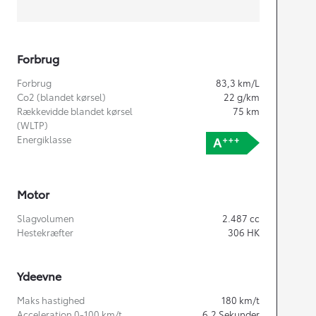
Forbrug
Forbrug
83,3
km/L
Co2 (blandet kørsel)
22
g/km
Rækkevidde blandet kørsel
75
km
(WLTP)
Energiklasse
Motor
Slagvolumen
2.487
cc
Hestekræfter
306
HK
Ydeevne
Maks hastighed
180
km/t
Acceleration 0-100 km/t
6,2
Sekunder