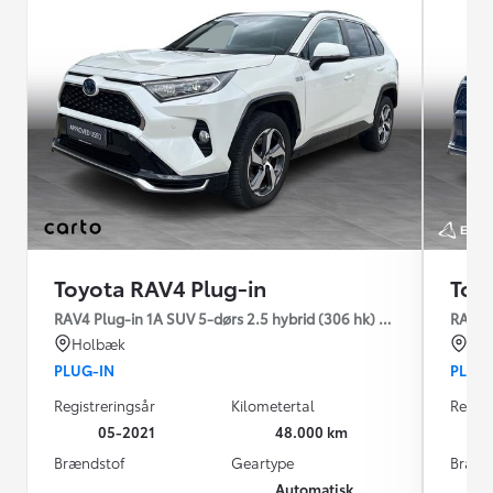
Toyota RAV4 Plug-in
Toy
RAV4 Plug-in 1A SUV 5-dørs 2.5 hybrid (306 hk) aut. gear AWD-i
RAV4 P
Holbæk
Hil
PLUG-IN
PLUG
Registreringsår
Kilometertal
Regist
05-2021
48.000 km
Brændstof
Geartype
Brænd
Automatisk