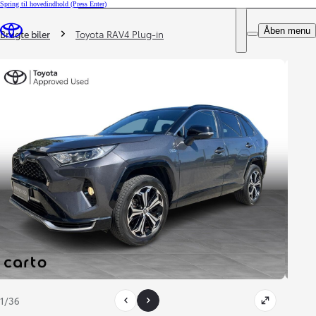
Spring til hovedindhold
(Press Enter)
DEALER NAME
Du er her
:
Åben menu
Book prøvetur
Brugte biler
Toyota RAV4 Plug-in
1/36