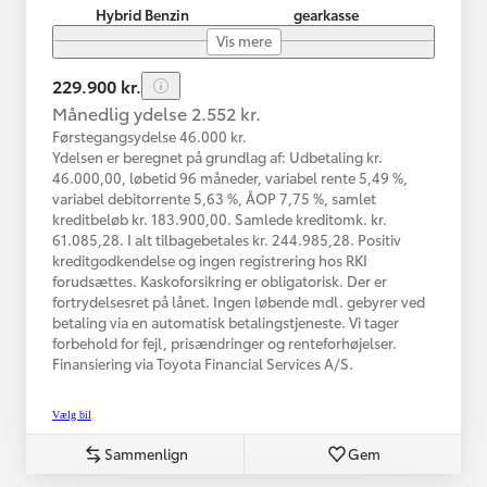
Hybrid Benzin
gearkasse
Vis mere
229.900 kr.
Månedlig ydelse 2.552 kr.
Førstegangsydelse 46.000 kr.
Ydelsen er beregnet på grundlag af: Udbetaling kr.
46.000,00, løbetid 96 måneder, variabel rente 5,49 %,
variabel debitorrente 5,63 %, ÅOP 7,75 %, samlet
kreditbeløb kr. 183.900,00. Samlede kreditomk. kr.
61.085,28. I alt tilbagebetales kr. 244.985,28. Positiv
kreditgodkendelse og ingen registrering hos RKI
forudsættes. Kaskoforsikring er obligatorisk. Der er
fortrydelsesret på lånet. Ingen løbende mdl. gebyrer ved
betaling via en automatisk betalingstjeneste. Vi tager
forbehold for fejl, prisændringer og renteforhøjelser.
Finansiering via Toyota Financial Services A/S.
Vælg bil
Sammenlign
Gem