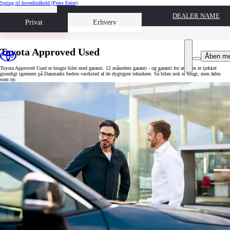
Spring til hovedindhold
(Press Enter)
DEALER NAME
Book prøvetur
Privat
Erhverv
Toyota Approved Used
Åben m
Toyota Approved Used er brugte biler med garanti. 12 måneders garanti - og garanti for at bilen er tjekket
grundigt igennem på Danmarks bedste værksted af de dygtigste teknikere. Så bilen nok er brugt, men føles
som ny.