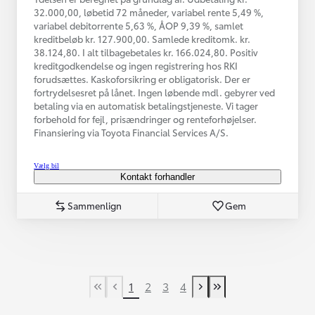
32.000,00, løbetid 72 måneder, variabel rente 5,49 %,
variabel debitorrente 5,63 %, ÅOP 9,39 %, samlet
kreditbeløb kr. 127.900,00. Samlede kreditomk. kr.
38.124,80. I alt tilbagebetales kr. 166.024,80. Positiv
kreditgodkendelse og ingen registrering hos RKI
forudsættes. Kaskoforsikring er obligatorisk. Der er
fortrydelsesret på lånet. Ingen løbende mdl. gebyrer ved
betaling via en automatisk betalingstjeneste. Vi tager
forbehold for fejl, prisændringer og renteforhøjelser.
Finansiering via Toyota Financial Services A/S.
Vælg bil
Kontakt forhandler
Sammenlign
Gem
1
2
3
4
First Page
Tidligere side
Næste side
Last Page