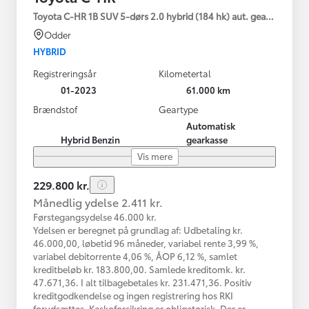
Toyota C-HR 1B SUV 5-dørs 2.0 hybrid (184 hk) aut. gear C-HIC
Odder
HYBRID
Registreringsår
Kilometertal
01-2023
61.000 km
Brændstof
Geartype
Automatisk
Hybrid Benzin
gearkasse
Vis mere
229.800 kr.
Månedlig ydelse 2.411 kr.
Førstegangsydelse 46.000 kr.
Ydelsen er beregnet på grundlag af: Udbetaling kr.
46.000,00, løbetid 96 måneder, variabel rente 3,99 %,
variabel debitorrente 4,06 %, ÅOP 6,12 %, samlet
kreditbeløb kr. 183.800,00. Samlede kreditomk. kr.
47.671,36. I alt tilbagebetales kr. 231.471,36. Positiv
kreditgodkendelse og ingen registrering hos RKI
forudsættes. Kaskoforsikring er obligatorisk. Der er