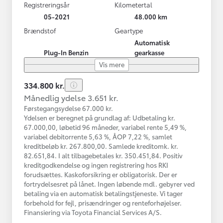
Registreringsår
Kilometertal
05-2021
48.000 km
Brændstof
Geartype
Automatisk
Plug-In Benzin
gearkasse
Vis mere
334.800 kr.
Månedlig ydelse 3.651 kr.
Førstegangsydelse 67.000 kr.
Ydelsen er beregnet på grundlag af: Udbetaling kr.
67.000,00, løbetid 96 måneder, variabel rente 5,49 %,
variabel debitorrente 5,63 %, ÅOP 7,22 %, samlet
kreditbeløb kr. 267.800,00. Samlede kreditomk. kr.
82.651,84. I alt tilbagebetales kr. 350.451,84. Positiv
kreditgodkendelse og ingen registrering hos RKI
forudsættes. Kaskoforsikring er obligatorisk. Der er
fortrydelsesret på lånet. Ingen løbende mdl. gebyrer ved
betaling via en automatisk betalingstjeneste. Vi tager
forbehold for fejl, prisændringer og renteforhøjelser.
Finansiering via Toyota Financial Services A/S.