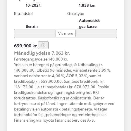
10-2024
1.838 km
Brændstof
Geartype
Automatisk
Benzin
gearkasse
Vis mere
699.900 kr.
Månedlig ydelse 7.063 kr.
Førstegangsydelse 140.000 kr.
Ydelsen er beregnet på grundlag af: Udbetaling kr.
140.000,00, løbetid 96 måneder, variabel rente 3,99 %,
variabel debitorrente 4,06 %, ÅOP 5,02 %, samlet
kreditbeløb kr. 559.900,00. Samlede kreditomk. kr.
118.172,00. I alt tilbagebetales kr. 678.072,00. Positiv
kreditgodkendelse og ingen registrering hos RKI
forudsættes. Kaskoforsikring er obligatorisk. Der er
fortrydelsesret på lånet. Ingen løbende mdl. gebyrer ved
betaling via en automatisk betalingstjeneste. Vi tager
forbehold for fejl, prisændringer og renteforhøjelser.
Finansiering via Toyota Financial Services A/S.