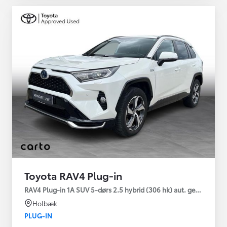
Toyota RAV4 Plug-in
RAV4 Plug-in 1A SUV 5-dørs 2.5 hybrid (306 hk) aut. gear AWD-i
Holbæk
PLUG-IN