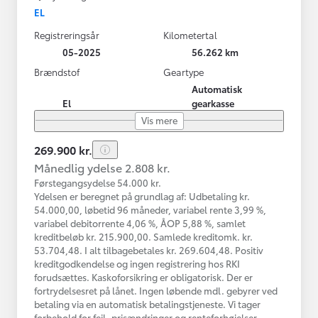
EL
Registreringsår
Kilometertal
05-2025
56.262 km
Brændstof
Geartype
Automatisk
El
gearkasse
Vis mere
269.900 kr.
Månedlig ydelse 2.808 kr.
Førstegangsydelse 54.000 kr.
Ydelsen er beregnet på grundlag af: Udbetaling kr.
54.000,00, løbetid 96 måneder, variabel rente 3,99 %,
variabel debitorrente 4,06 %, ÅOP 5,88 %, samlet
kreditbeløb kr. 215.900,00. Samlede kreditomk. kr.
53.704,48. I alt tilbagebetales kr. 269.604,48. Positiv
kreditgodkendelse og ingen registrering hos RKI
forudsættes. Kaskoforsikring er obligatorisk. Der er
fortrydelsesret på lånet. Ingen løbende mdl. gebyrer ved
betaling via en automatisk betalingstjeneste. Vi tager
forbehold for fejl, prisændringer og renteforhøjelser.