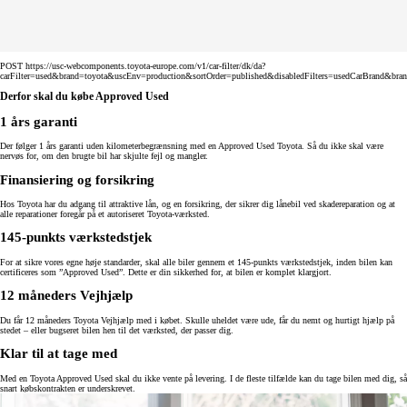
POST https://usc-webcomponents.toyota-europe.com/v1/car-filter/dk/da?
carFilter=used&brand=toyota&uscEnv=production&sortOrder=published&disabledFilters=usedCarBrand&bra
Derfor skal du købe Approved Used
1 års garanti
Der følger 1 års garanti uden kilometerbegrænsning med en Approved Used Toyota. Så du ikke skal være
nervøs for, om den brugte bil har skjulte fejl og mangler.
Finansiering og forsikring
Hos Toyota har du adgang til attraktive lån, og en forsikring, der sikrer dig lånebil ved skadereparation og at
alle reparationer foregår på et autoriseret Toyota-værksted.
145-punkts værkstedstjek
For at sikre vores egne høje standarder, skal alle biler gennem et 145-punkts værkstedstjek, inden bilen kan
certificeres som ”Approved Used”. Dette er din sikkerhed for, at bilen er komplet klargjort.
12 måneders Vejhjælp
Du får 12 måneders Toyota Vejhjælp med i købet. Skulle uheldet være ude, får du nemt og hurtigt hjælp på
stedet – eller bugseret bilen hen til det værksted, der passer dig.
Klar til at tage med
Med en Toyota Approved Used skal du ikke vente på levering. I de fleste tilfælde kan du tage bilen med dig, så
snart købskontrakten er underskrevet.