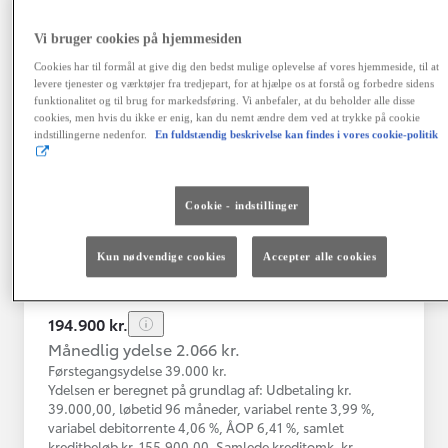
Vi bruger cookies på hjemmesiden
Toyota Yaris
Cookies har til formål at give dig den bedst mulige oplevelse af vores hjemmeside, til at
Yaris 4A Hatchback 1.5 hybrid (116 hk) aut. gear Active - Technolo
levere tjenester og værktøjer fra tredjepart, for at hjælpe os at forstå og forbedre sidens
funktionalitet og til brug for markedsføring. Vi anbefaler, at du beholder alle disse
Nykøbing Mors
cookies, men hvis du ikke er enig, kan du nemt ændre dem ved at trykke på cookie
HYBRID
indstillingerne nedenfor.
En fuldstændig beskrivelse kan findes i vores cookie-politik
Registreringsår
Kilometertal
12-2023
43.000 km
Cookie - indstillinger
Brændstof
Geartype
Automatisk
Hybrid Benzin
gearkasse
Kun nødvendige cookies
Accepter alle cookies
Vis mere
194.900 kr.
Månedlig ydelse 2.066 kr.
Førstegangsydelse 39.000 kr.
Ydelsen er beregnet på grundlag af: Udbetaling kr.
39.000,00, løbetid 96 måneder, variabel rente 3,99 %,
variabel debitorrente 4,06 %, ÅOP 6,41 %, samlet
kreditbeløb kr. 155.900,00. Samlede kreditomk. kr.