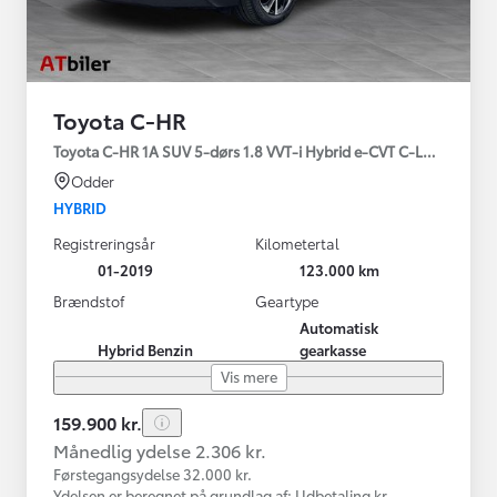
Toyota C-HR
Toyota C-HR 1A SUV 5-dørs 1.8 VVT-i Hybrid e-CVT C-LUB - SMAR
Odder
HYBRID
Registreringsår
Kilometertal
01-2019
123.000 km
Brændstof
Geartype
Automatisk
Hybrid Benzin
gearkasse
Vis mere
159.900 kr.
Månedlig ydelse 2.306 kr.
Førstegangsydelse 32.000 kr.
Ydelsen er beregnet på grundlag af: Udbetaling kr.