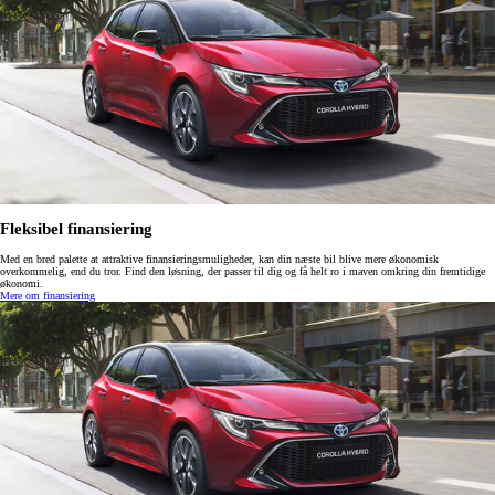
Fleksibel finansiering
Med en bred palette at attraktive finansieringsmuligheder, kan din næste bil blive mere økonomisk
overkommelig, end du tror. Find den løsning, der passer til dig og få helt ro i maven omkring din fremtidige
økonomi.
Mere om finansiering