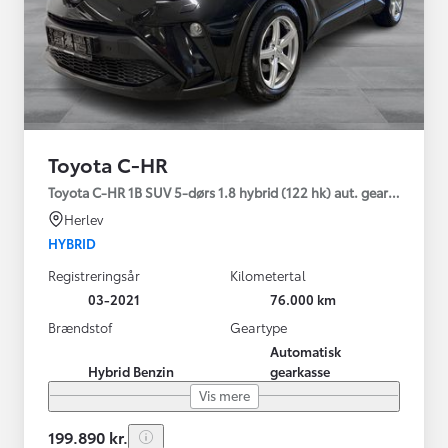
Toyota C-HR
Toyota C-HR 1B SUV 5-dørs 1.8 hybrid (122 hk) aut. gear C-LUB -
Herlev
HYBRID
Registreringsår
Kilometertal
03-2021
76.000 km
Brændstof
Geartype
Automatisk
Hybrid Benzin
gearkasse
Vis mere
199.890 kr.