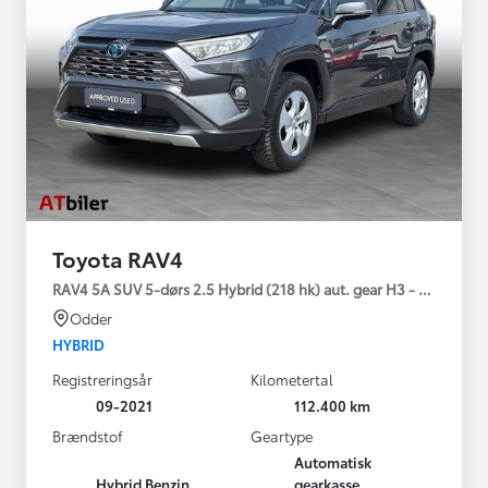
Toyota RAV4
RAV4 5A SUV 5-dørs 2.5 Hybrid (218 hk) aut. gear H3 - Comfort
Odder
HYBRID
Registreringsår
Kilometertal
09-2021
112.400 km
Brændstof
Geartype
Automatisk
Hybrid Benzin
gearkasse