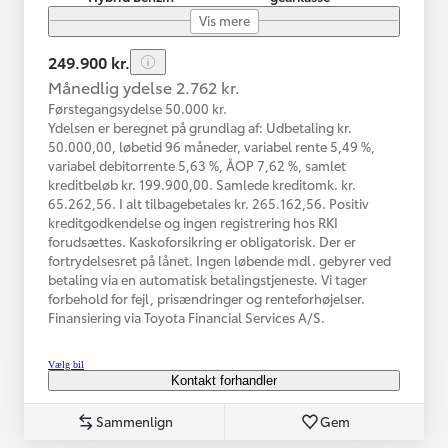
Vis mere
249.900 kr.
Månedlig ydelse 2.762 kr.
Førstegangsydelse 50.000 kr.
Ydelsen er beregnet på grundlag af: Udbetaling kr.
50.000,00, løbetid 96 måneder, variabel rente 5,49 %,
variabel debitorrente 5,63 %, ÅOP 7,62 %, samlet
kreditbeløb kr. 199.900,00. Samlede kreditomk. kr.
65.262,56. I alt tilbagebetales kr. 265.162,56. Positiv
kreditgodkendelse og ingen registrering hos RKI
forudsættes. Kaskoforsikring er obligatorisk. Der er
fortrydelsesret på lånet. Ingen løbende mdl. gebyrer ved
betaling via en automatisk betalingstjeneste. Vi tager
forbehold for fejl, prisændringer og renteforhøjelser.
Finansiering via Toyota Financial Services A/S.
Vælg bil
Kontakt forhandler
Sammenlign
Gem