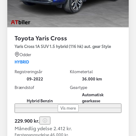
Toyota Yaris Cross
Yaris Cross 1A SUV 1.5 hybrid (116 hk) aut. gear Style
Odder
HYBRID
Registreringsår
Kilometertal
09-2022
36.000 km
Brændstof
Geartype
Automatisk
Hybrid Benzin
gearkasse
Vis mere
229.900 kr.
Månedlig ydelse 2.412 kr.
Førstegangsydelse 46.000 kr.