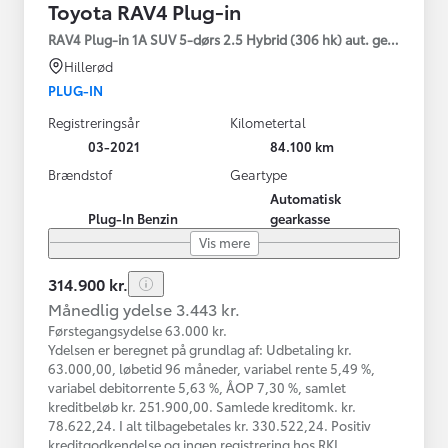
Toyota RAV4 Plug-in
RAV4 Plug-in 1A SUV 5-dørs 2.5 Hybrid (306 hk) aut. gear AWD-i
Hillerød
PLUG-IN
Registreringsår
Kilometertal
03-2021
84.100 km
Brændstof
Geartype
Automatisk
Plug-In Benzin
gearkasse
Vis mere
314.900 kr.
Månedlig ydelse 3.443 kr.
Førstegangsydelse 63.000 kr.
Ydelsen er beregnet på grundlag af: Udbetaling kr.
63.000,00, løbetid 96 måneder, variabel rente 5,49 %,
variabel debitorrente 5,63 %, ÅOP 7,30 %, samlet
kreditbeløb kr. 251.900,00. Samlede kreditomk. kr.
78.622,24. I alt tilbagebetales kr. 330.522,24. Positiv
kreditgodkendelse og ingen registrering hos RKI