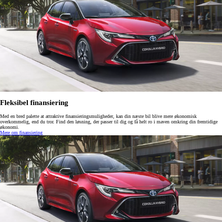
Fleksibel finansiering
Med en bred palette at attraktive finansieringsmuligheder, kan din næste bil blive mere økonomisk
overkommelig, end du tror. Find den løsning, der passer til dig og få helt ro i maven omkring din fremtidige
økonomi.
Mere om finansiering