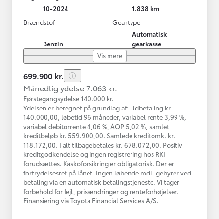
10-2024
1.838 km
Brændstof
Geartype
Automatisk
Benzin
gearkasse
Vis mere
699.900 kr.
Månedlig ydelse 7.063 kr.
Førstegangsydelse 140.000 kr.
Ydelsen er beregnet på grundlag af: Udbetaling kr.
140.000,00, løbetid 96 måneder, variabel rente 3,99 %,
variabel debitorrente 4,06 %, ÅOP 5,02 %, samlet
kreditbeløb kr. 559.900,00. Samlede kreditomk. kr.
118.172,00. I alt tilbagebetales kr. 678.072,00. Positiv
kreditgodkendelse og ingen registrering hos RKI
forudsættes. Kaskoforsikring er obligatorisk. Der er
fortrydelsesret på lånet. Ingen løbende mdl. gebyrer ved
betaling via en automatisk betalingstjeneste. Vi tager
forbehold for fejl, prisændringer og renteforhøjelser.
Finansiering via Toyota Financial Services A/S.