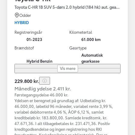
Toyota C-HR 1B SUV 5-dørs 2.0 hybrid (184 hk) aut. gear C-HIC
Odder
HYBRID
Registreringsår
Kilometertal
01-2023
61.000 km
Brændstof
Geartype
Automatisk
Hybrid Benzin
gearkasse
Vis mere
229.800 kr.
Månedlig ydelse 2.411 kr.
Førstegangsydelse 46.000 kr.
Ydelsen er beregnet på grundlag af: Udbetaling kr.
46.000,00, løbetid 96 måneder, variabel rente 3,99 %,
variabel debitorrente 4,06 %, ÅOP 6,12 %, samlet
kreditbeløb kr. 183.800,00. Samlede kreditomk. kr.
47.671,36. I alt tilbagebetales kr. 231.471,36. Positiv
kreditgodkendelse og ingen registrering hos RKI
forudsættes. Kaskoforsikring er obligatorisk. Der er