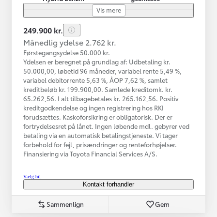
Vis mere
249.900 kr.
Månedlig ydelse 2.762 kr.
Førstegangsydelse 50.000 kr.
Ydelsen er beregnet på grundlag af: Udbetaling kr.
50.000,00, løbetid 96 måneder, variabel rente 5,49 %,
variabel debitorrente 5,63 %, ÅOP 7,62 %, samlet
kreditbeløb kr. 199.900,00. Samlede kreditomk. kr.
65.262,56. I alt tilbagebetales kr. 265.162,56. Positiv
kreditgodkendelse og ingen registrering hos RKI
forudsættes. Kaskoforsikring er obligatorisk. Der er
fortrydelsesret på lånet. Ingen løbende mdl. gebyrer ved
betaling via en automatisk betalingstjeneste. Vi tager
forbehold for fejl, prisændringer og renteforhøjelser.
Finansiering via Toyota Financial Services A/S.
Vælg bil
Kontakt forhandler
Sammenlign
Gem