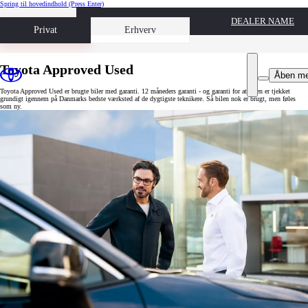
Spring til hovedindhold
(Press Enter)
DEALER NAME
Book prøvetur
Privat
Erhverv
Toyota Approved Used
Åben m
Toyota Approved Used er brugte biler med garanti. 12 måneders garanti - og garanti for at bilen er tjekket
grundigt igennem på Danmarks bedste værksted af de dygtigste teknikere. Så bilen nok er brugt, men føles
som ny.