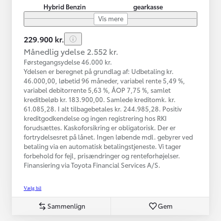
Hybrid Benzin
gearkasse
Vis mere
229.900 kr.
Månedlig ydelse 2.552 kr.
Førstegangsydelse 46.000 kr.
Ydelsen er beregnet på grundlag af: Udbetaling kr.
46.000,00, løbetid 96 måneder, variabel rente 5,49 %,
variabel debitorrente 5,63 %, ÅOP 7,75 %, samlet
kreditbeløb kr. 183.900,00. Samlede kreditomk. kr.
61.085,28. I alt tilbagebetales kr. 244.985,28. Positiv
kreditgodkendelse og ingen registrering hos RKI
forudsættes. Kaskoforsikring er obligatorisk. Der er
fortrydelsesret på lånet. Ingen løbende mdl. gebyrer ved
betaling via en automatisk betalingstjeneste. Vi tager
forbehold for fejl, prisændringer og renteforhøjelser.
Finansiering via Toyota Financial Services A/S.
Vælg bil
Sammenlign
Gem