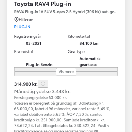
Toyota RAV4 Plug-in
RAV4 Plug-in 1A SUV 5-dørs 2.5 Hybrid (306 hk) aut. gear AWD-i
Hillerød
PLUG-IN
Registreringsår
Kilometertal
03-2021
84.100 km
Brændstof
Geartype
Automatisk
Plug-In Benzin
gearkasse
Vis mere
314.900 kr.
Månedlig ydelse 3.443 kr.
Førstegangsydelse 63.000 kr.
Ydelsen er beregnet på grundlag af: Udbetaling kr.
63.000,00, løbetid 96 måneder, variabel rente 5,49 %,
variabel debitorrente 5,63 %, ÅOP 7,30 %, samlet
kreditbeløb kr. 251.900,00. Samlede kreditomk. kr.
78.622,24. I alt tilbagebetales kr. 330.522,24. Positiv
kreditgodkendelse og ingen registrering hos RKI