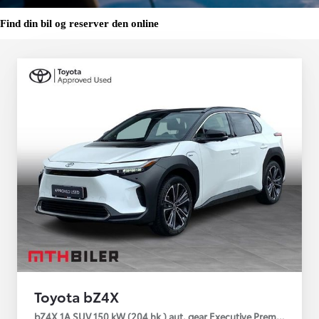
Find din bil og reserver den online
Toyota bZ4X
bZ4X 1A SUV 150 kW (204 hk ) aut. gear Executive Premium