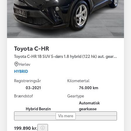
Toyota C-HR
Toyota C-HR 1B SUV 5-dørs 1.8 hybrid (122 hk) aut. gear C-LUB -
Herlev
HYBRID
Registreringsår
Kilometertal
03-2021
76.000 km
Brændstof
Geartype
Automatisk
Hybrid Benzin
gearkasse
Vis mere
199.890 kr.