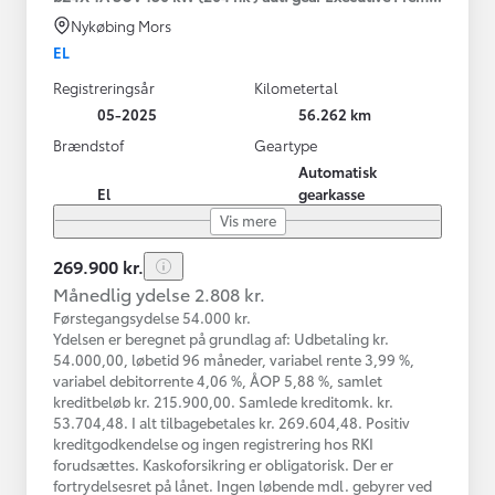
Nykøbing Mors
EL
Registreringsår
Kilometertal
05-2025
56.262 km
Brændstof
Geartype
Automatisk
El
gearkasse
Vis mere
269.900 kr.
Månedlig ydelse 2.808 kr.
Førstegangsydelse 54.000 kr.
Ydelsen er beregnet på grundlag af: Udbetaling kr.
54.000,00, løbetid 96 måneder, variabel rente 3,99 %,
variabel debitorrente 4,06 %, ÅOP 5,88 %, samlet
kreditbeløb kr. 215.900,00. Samlede kreditomk. kr.
53.704,48. I alt tilbagebetales kr. 269.604,48. Positiv
kreditgodkendelse og ingen registrering hos RKI
forudsættes. Kaskoforsikring er obligatorisk. Der er
fortrydelsesret på lånet. Ingen løbende mdl. gebyrer ved