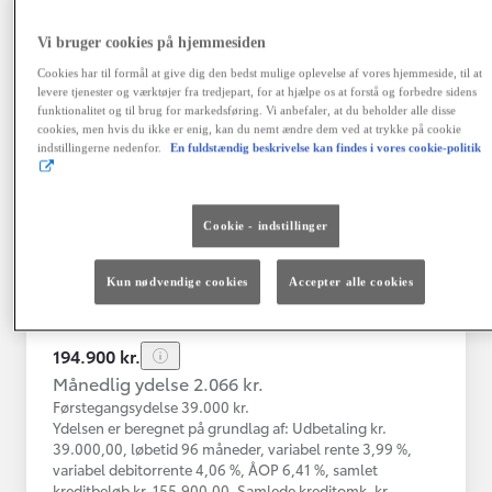
Vi bruger cookies på hjemmesiden
Toyota Yaris
Cookies har til formål at give dig den bedst mulige oplevelse af vores hjemmeside, til at
Yaris 4A Hatchback 1.5 hybrid (116 hk) aut. gear Active - Technolo
levere tjenester og værktøjer fra tredjepart, for at hjælpe os at forstå og forbedre sidens
funktionalitet og til brug for markedsføring. Vi anbefaler, at du beholder alle disse
Nykøbing Mors
cookies, men hvis du ikke er enig, kan du nemt ændre dem ved at trykke på cookie
HYBRID
indstillingerne nedenfor.
En fuldstændig beskrivelse kan findes i vores cookie-politik
Registreringsår
Kilometertal
12-2023
43.000 km
Cookie - indstillinger
Brændstof
Geartype
Automatisk
Hybrid Benzin
gearkasse
Kun nødvendige cookies
Accepter alle cookies
Vis mere
194.900 kr.
Månedlig ydelse 2.066 kr.
Førstegangsydelse 39.000 kr.
Ydelsen er beregnet på grundlag af: Udbetaling kr.
39.000,00, løbetid 96 måneder, variabel rente 3,99 %,
variabel debitorrente 4,06 %, ÅOP 6,41 %, samlet
kreditbeløb kr. 155.900,00. Samlede kreditomk. kr.