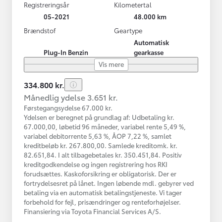
Registreringsår
Kilometertal
05-2021
48.000 km
Brændstof
Geartype
Automatisk
Plug-In Benzin
gearkasse
Vis mere
334.800 kr.
Månedlig ydelse 3.651 kr.
Førstegangsydelse 67.000 kr.
Ydelsen er beregnet på grundlag af: Udbetaling kr.
67.000,00, løbetid 96 måneder, variabel rente 5,49 %,
variabel debitorrente 5,63 %, ÅOP 7,22 %, samlet
kreditbeløb kr. 267.800,00. Samlede kreditomk. kr.
82.651,84. I alt tilbagebetales kr. 350.451,84. Positiv
kreditgodkendelse og ingen registrering hos RKI
forudsættes. Kaskoforsikring er obligatorisk. Der er
fortrydelsesret på lånet. Ingen løbende mdl. gebyrer ved
betaling via en automatisk betalingstjeneste. Vi tager
forbehold for fejl, prisændringer og renteforhøjelser.
Finansiering via Toyota Financial Services A/S.