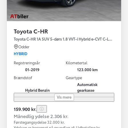
Toyota C-HR
Toyota C-HR 1A SUV 5-dørs 1.8 VVT-i Hybrid e-CVT C-LUB - SMAR
Odder
HYBRID
Registreringsår
Kilometertal
01-2019
123.000 km
Brændstof
Geartype
Automatisk
Hybrid Benzin
gearkasse
Vis mere
159.900 kr.
Månedlig ydelse 2.306 kr.
Førstegangsydelse 32.000 kr.
Ydelsen er beregnet på grundlag af: Udbetaling kr.