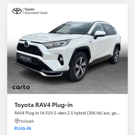
Toyota RAV4 Plug-in
RAV4 Plug-in 1A SUV 5-dørs 2.5 hybrid (306 hk) aut. gear AWD-i
Holbæk
PLUG-IN