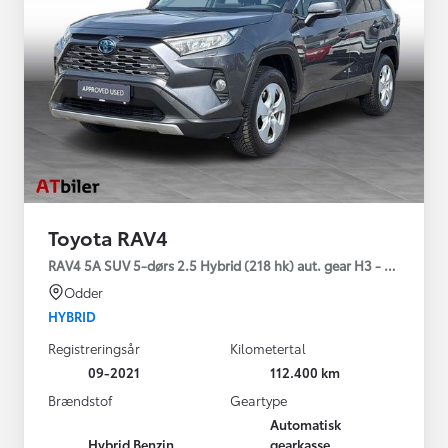
Toyota RAV4
RAV4 5A SUV 5-dørs 2.5 Hybrid (218 hk) aut. gear H3 - Comfort
Odder
HYBRID
Registreringsår
Kilometertal
09-2021
112.400 km
Brændstof
Geartype
Automatisk
Hybrid Benzin
gearkasse