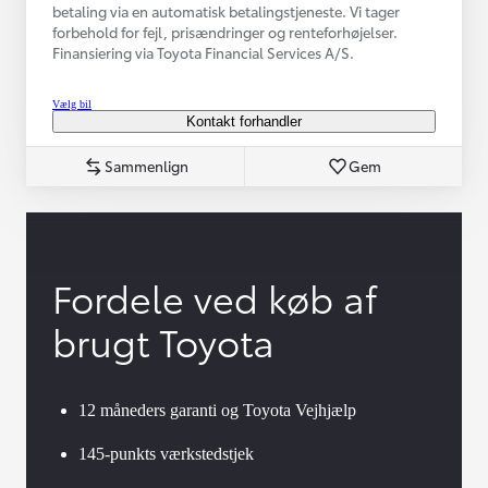
betaling via en automatisk betalingstjeneste. Vi tager
forbehold for fejl, prisændringer og renteforhøjelser.
Finansiering via Toyota Financial Services A/S.
Vælg bil
Kontakt forhandler
Sammenlign
Gem
Fordele ved køb af
brugt Toyota
12 måneders garanti og Toyota Vejhjælp
145-punkts værkstedstjek