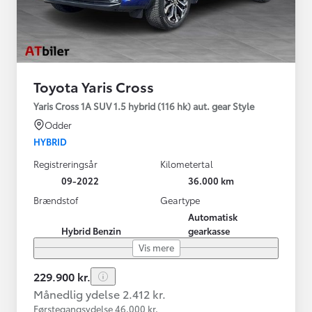
Toyota Yaris Cross
Yaris Cross 1A SUV 1.5 hybrid (116 hk) aut. gear Style
Odder
HYBRID
Registreringsår
Kilometertal
09-2022
36.000 km
Brændstof
Geartype
Automatisk
Hybrid Benzin
gearkasse
Vis mere
229.900 kr.
Månedlig ydelse 2.412 kr.
Førstegangsydelse 46.000 kr.