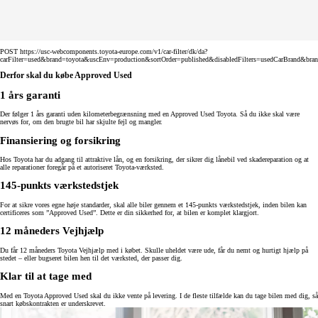
POST https://usc-webcomponents.toyota-europe.com/v1/car-filter/dk/da?
carFilter=used&brand=toyota&uscEnv=production&sortOrder=published&disabledFilters=usedCarBrand&bra
Derfor skal du købe Approved Used
1 års garanti
Der følger 1 års garanti uden kilometerbegrænsning med en Approved Used Toyota. Så du ikke skal være
nervøs for, om den brugte bil har skjulte fejl og mangler.
Finansiering og forsikring
Hos Toyota har du adgang til attraktive lån, og en forsikring, der sikrer dig lånebil ved skadereparation og at
alle reparationer foregår på et autoriseret Toyota-værksted.
145-punkts værkstedstjek
For at sikre vores egne høje standarder, skal alle biler gennem et 145-punkts værkstedstjek, inden bilen kan
certificeres som ”Approved Used”. Dette er din sikkerhed for, at bilen er komplet klargjort.
12 måneders Vejhjælp
Du får 12 måneders Toyota Vejhjælp med i købet. Skulle uheldet være ude, får du nemt og hurtigt hjælp på
stedet – eller bugseret bilen hen til det værksted, der passer dig.
Klar til at tage med
Med en Toyota Approved Used skal du ikke vente på levering. I de fleste tilfælde kan du tage bilen med dig, så
snart købskontrakten er underskrevet.