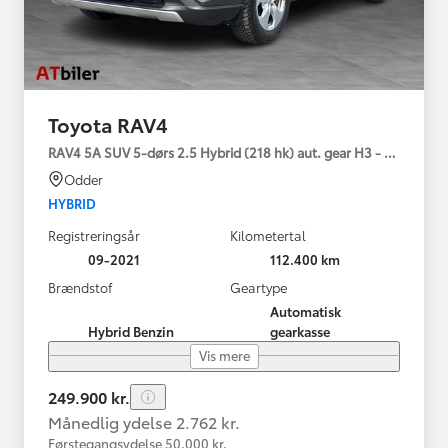
Toyota RAV4
RAV4 5A SUV 5-dørs 2.5 Hybrid (218 hk) aut. gear H3 - Comfort
Odder
HYBRID
Registreringsår
Kilometertal
09-2021
112.400 km
Brændstof
Geartype
Automatisk
Hybrid Benzin
gearkasse
Vis mere
249.900 kr.
Månedlig ydelse 2.762 kr.
Førstegangsydelse 50.000 kr.