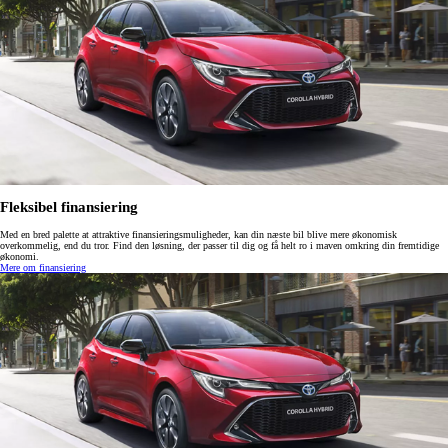
Fleksibel finansiering
Med en bred palette at attraktive finansieringsmuligheder, kan din næste bil blive mere økonomisk
overkommelig, end du tror. Find den løsning, der passer til dig og få helt ro i maven omkring din fremtidige
økonomi.
Mere om finansiering