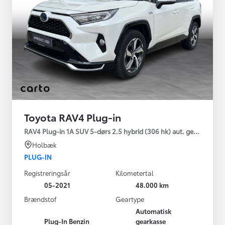
Toyota RAV4 Plug-in
RAV4 Plug-in 1A SUV 5-dørs 2.5 hybrid (306 hk) aut. gear AWD-i
Holbæk
PLUG-IN
Registreringsår
Kilometertal
05-2021
48.000 km
Brændstof
Geartype
Automatisk
Plug-In Benzin
gearkasse