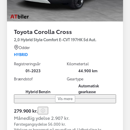
Toyota Corolla Cross
2,0 Hybrid Style Comfort E-CVT 197HK 5d Aut.
Odder
HYBRID
Registreringsår
Kilometertal
01-2023
44.900 km
Brændstof
Geartype
Automatisk
Hybrid Benzin
gearkasse
Vis mere
279.900 kr.
Månedlig ydelse 2.907 kr.
Førstegangsydelse 56.000 kr.
Ydelsen er beregnet på grundlag af: Udbetaling kr.