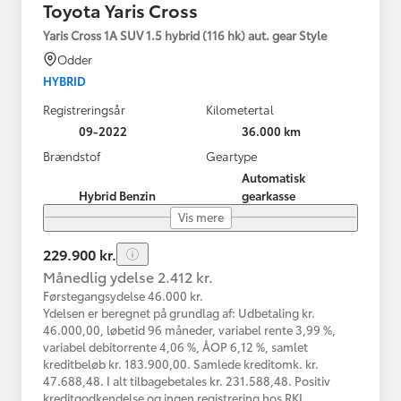
Toyota Yaris Cross
Yaris Cross 1A SUV 1.5 hybrid (116 hk) aut. gear Style
Odder
HYBRID
Registreringsår
Kilometertal
09-2022
36.000 km
Brændstof
Geartype
Automatisk
Hybrid Benzin
gearkasse
Vis mere
229.900 kr.
Månedlig ydelse 2.412 kr.
Førstegangsydelse 46.000 kr.
Ydelsen er beregnet på grundlag af: Udbetaling kr.
46.000,00, løbetid 96 måneder, variabel rente 3,99 %,
variabel debitorrente 4,06 %, ÅOP 6,12 %, samlet
kreditbeløb kr. 183.900,00. Samlede kreditomk. kr.
47.688,48. I alt tilbagebetales kr. 231.588,48. Positiv
kreditgodkendelse og ingen registrering hos RKI