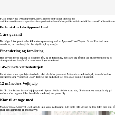
POST https://usc-webcomponents.toyota-europe.com/v1/car-filter/dk/da?
carFilter=used&brand=toyota&uscEnv=production&sortOrder=published&disabledFilters=usedCarBrand&bra
Derfor skal du købe Approved Used
1 års garanti
Der følger 1 års garanti uden kilometerbegrænsning med en Approved Used Toyota. Så du ikke skal være
nervøs for, om den brugte bil har skjulte fejl og mangler.
Finansiering og forsikring
Hos Toyota har du adgang til attraktive lån, og en forsikring, der sikrer dig lånebil ved skadereparation og at
alle reparationer foregår på et autoriseret Toyota-værksted.
145-punkts værkstedstjek
For at sikre vores egne høje standarder, skal alle biler gennem et 145-punkts værkstedstjek, inden bilen kan
certificeres som ”Approved Used”. Dette er din sikkerhed for, at bilen er komplet klargjort.
12 måneders Vejhjælp
Du får 12 måneders Toyota Vejhjælp med i købet. Skulle uheldet være ude, får du nemt og hurtigt hjælp på
stedet – eller bugseret bilen hen til det værksted, der passer dig.
Klar til at tage med
Med en Toyota Approved Used skal du ikke vente på levering. I de fleste tilfælde kan du tage bilen med dig, så
snart købskontrakten er underskrevet.