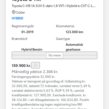
Toyota C-HR 1A SUV 5-dørs 1.8 VVT-i Hybrid e-CVT C-LUB - SMAR
Odder
HYBRID
Registreringsår
Kilometertal
01-2019
123.000 km
Brændstof
Geartype
Automatisk
Hybrid Benzin
gearkasse
Vis mere
159.900 kr.
Månedlig ydelse 2.306 kr.
Førstegangsydelse 32.000 kr.
Ydelsen er beregnet på grundlag af: Udbetaling kr.
32.000,00, løbetid 72 måneder, variabel rente 5,49 %,
variabel debitorrente 5,63 %, ÅOP 9,39 %, samlet
kreditbeløb kr. 127.900,00. Samlede kreditomk. kr.
38.124,80. I alt tilbagebetales kr. 166.024,80. Positiv
kreditgodkendelse og ingen registrering hos RKI
forudsættes. Kaskoforsikring er obligatorisk. Der er