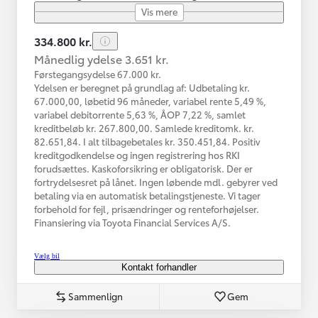
Vis mere
334.800 kr.
Månedlig ydelse 3.651 kr.
Førstegangsydelse 67.000 kr.
Ydelsen er beregnet på grundlag af: Udbetaling kr.
67.000,00, løbetid 96 måneder, variabel rente 5,49 %,
variabel debitorrente 5,63 %, ÅOP 7,22 %, samlet
kreditbeløb kr. 267.800,00. Samlede kreditomk. kr.
82.651,84. I alt tilbagebetales kr. 350.451,84. Positiv
kreditgodkendelse og ingen registrering hos RKI
forudsættes. Kaskoforsikring er obligatorisk. Der er
fortrydelsesret på lånet. Ingen løbende mdl. gebyrer ved
betaling via en automatisk betalingstjeneste. Vi tager
forbehold for fejl, prisændringer og renteforhøjelser.
Finansiering via Toyota Financial Services A/S.
Vælg bil
Kontakt forhandler
Sammenlign
Gem