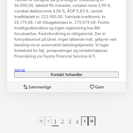
56.000,00, løbetid 96 måneder, variabel rente 3,99 %,
variabel debitorrente 4,06 %, ÅOP 5,83 %, samlet
kreditbeløb kr. 223.900,00. Samlede kreditomk. kr.
55.179,68. I alt tilbagebetales kr. 279.079,68. Positiv
kreditgodkendelse og ingen registrering hos RKI
forudsættes. Kaskoforsikring er obligatorisk. Der er
fortrydelsesret på lånet. Ingen løbende mdl. gebyrer ved
betaling via en automatisk betalingstjeneste. Vi tager
forbehold for fejl, prisændringer og renteforhøjelser.
Finansiering via Toyota Financial Services A/S.
Vælg bil
Kontakt forhandler
Sammenlign
Gem
1
2
3
4
First Page
Tidligere side
Næste side
Last Page