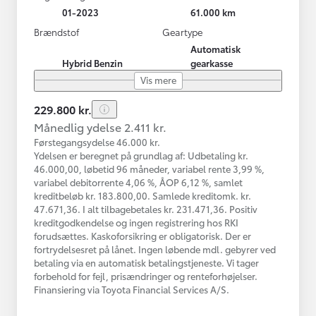
01-2023
61.000 km
Brændstof
Geartype
Automatisk
Hybrid Benzin
gearkasse
Vis mere
229.800 kr.
Månedlig ydelse 2.411 kr.
Førstegangsydelse 46.000 kr.
Ydelsen er beregnet på grundlag af: Udbetaling kr.
46.000,00, løbetid 96 måneder, variabel rente 3,99 %,
variabel debitorrente 4,06 %, ÅOP 6,12 %, samlet
kreditbeløb kr. 183.800,00. Samlede kreditomk. kr.
47.671,36. I alt tilbagebetales kr. 231.471,36. Positiv
kreditgodkendelse og ingen registrering hos RKI
forudsættes. Kaskoforsikring er obligatorisk. Der er
fortrydelsesret på lånet. Ingen løbende mdl. gebyrer ved
betaling via en automatisk betalingstjeneste. Vi tager
forbehold for fejl, prisændringer og renteforhøjelser.
Finansiering via Toyota Financial Services A/S.