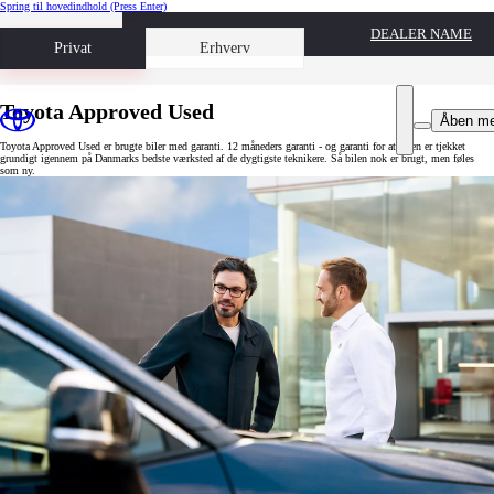
Spring til hovedindhold
(Press Enter)
DEALER NAME
Book prøvetur
Privat
Erhverv
Toyota Approved Used
Åben m
Toyota Approved Used er brugte biler med garanti. 12 måneders garanti - og garanti for at bilen er tjekket
grundigt igennem på Danmarks bedste værksted af de dygtigste teknikere. Så bilen nok er brugt, men føles
som ny.