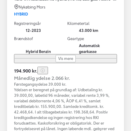
Nykøbing Mors
HYBRID
Registreringsår
Kilometertal
12-2023
43.000 km
Brændstof
Geartype
Automatisk
Hybrid Benzin
gearkasse
Vis mere
194.900 kr.
Månedlig ydelse 2.066 kr.
Førstegangsydelse 39.000 kr.
Ydelsen er beregnet på grundlag af: Udbetaling kr.
39.000,00, løbetid 96 måneder, variabel rente 3,99 %,
variabel debitorrente 4,06 %, ÅOP 6,41 %, samlet
kreditbeløb kr. 155.900,00. Samlede kreditomk. kr.
42.468,64. I alt tilbagebetales kr. 198.368,64. Positiv
kreditgodkendelse og ingen registrering hos RKI
forudsættes. Kaskoforsikring er obligatorisk. Der er
fortrydelsesret på lånet. Ingen løbende mdl. gebyrer ved