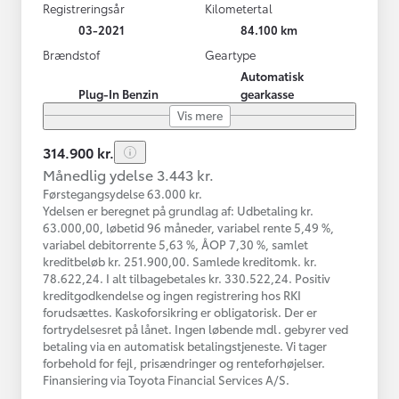
Registreringsår
Kilometertal
03-2021
84.100 km
Brændstof
Geartype
Automatisk
Plug-In Benzin
gearkasse
Vis mere
314.900 kr.
Månedlig ydelse 3.443 kr.
Førstegangsydelse 63.000 kr.
Ydelsen er beregnet på grundlag af: Udbetaling kr.
63.000,00, løbetid 96 måneder, variabel rente 5,49 %,
variabel debitorrente 5,63 %, ÅOP 7,30 %, samlet
kreditbeløb kr. 251.900,00. Samlede kreditomk. kr.
78.622,24. I alt tilbagebetales kr. 330.522,24. Positiv
kreditgodkendelse og ingen registrering hos RKI
forudsættes. Kaskoforsikring er obligatorisk. Der er
fortrydelsesret på lånet. Ingen løbende mdl. gebyrer ved
betaling via en automatisk betalingstjeneste. Vi tager
forbehold for fejl, prisændringer og renteforhøjelser.
Finansiering via Toyota Financial Services A/S.