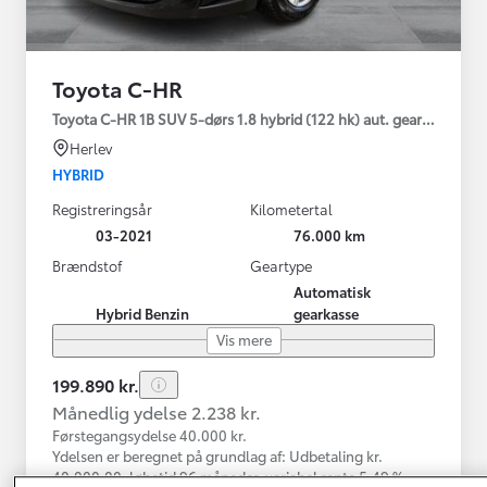
Toyota C-HR
Toyota C-HR 1B SUV 5-dørs 1.8 hybrid (122 hk) aut. gear C-LUB -
Herlev
HYBRID
Registreringsår
Kilometertal
03-2021
76.000 km
Brændstof
Geartype
Automatisk
Hybrid Benzin
gearkasse
Vis mere
199.890 kr.
Månedlig ydelse 2.238 kr.
Førstegangsydelse 40.000 kr.
Ydelsen er beregnet på grundlag af: Udbetaling kr.
40.000,00, løbetid 96 måneder, variabel rente 5,49 %,