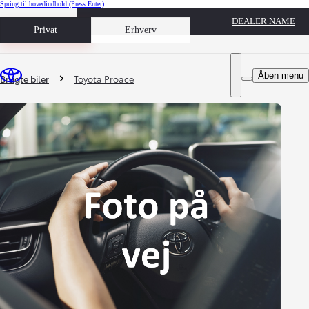
Spring til hovedindhold
(Press Enter)
DEALER NAME
Book prøvetur
Privat
Erhverv
Du er her
:
Åben menu
Brugte biler
Toyota Proace