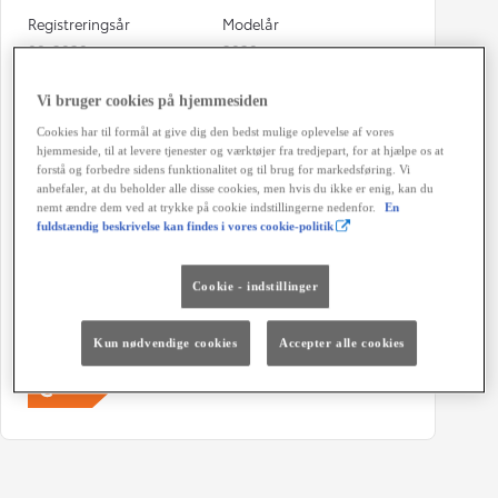
Registreringsår
Modelår
08-2020
2020
Kilometertal
Brændstof
Vi bruger cookies på hjemmesiden
132.000 km
Diesel
Cookies har til formål at give dig den bedst mulige oplevelse af vores
hjemmeside, til at levere tjenester og værktøjer fra tredjepart, for at hjælpe os at
Karosseri
Hestekræfter
forstå og forbedre sidens funktionalitet og til brug for markedsføring. Vi
Varebil
122 HK
anbefaler, at du beholder alle disse cookies, men hvis du ikke er enig, kan du
nemt ændre dem ved at trykke på cookie indstillingerne nedenfor.
En
Co2 (blandet kørsel)
Geartype
fuldstændig beskrivelse kan findes i vores cookie-politik
143 g/km
Automatisk gearkasse
Cookie - indstillinger
Døre
Farve
4
Black
Kun nødvendige cookies
Accepter alle cookies
Energiklasse
Grøn ejerafgift (årligt)
7.080 kr.