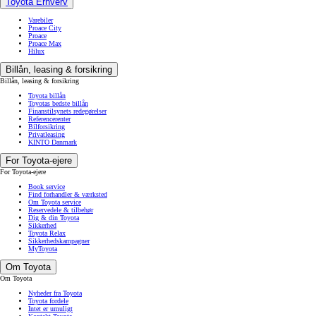
Toyota Erhverv
Varebiler
Proace City
Proace
Proace Max
Hilux
Billån, leasing & forsikring
Billån, leasing & forsikring
Toyota billån
Toyotas bedste billån
Finanstilsynets redegørelser
Referencerenter
Bilforsikring
Privatleasing
KINTO Danmark
For Toyota-ejere
For Toyota-ejere
Book service
Find forhandler & værksted
Om Toyota service
Reservedele & tilbehør
Dig & din Toyota
Sikkerhed
Toyota Relax
Sikkerhedskampagner
MyToyota
Om Toyota
Om Toyota
Nyheder fra Toyota
Toyota fordele
Intet er umuligt