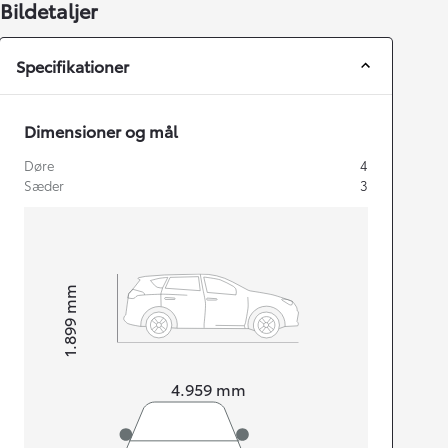
Bildetaljer
Specifikationer
Dimensioner og mål
Døre
4
Sæder
3
mm
1.899
Højt
Længde
4.959
mm