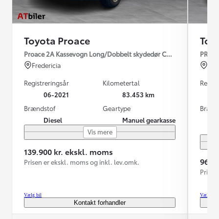
Toyota Proace
Toy
Proace 2A Kassevogn Long/Dobbelt skydedør COMFORT 2.0 diesel
PROAC
Fredericia
Nyk
Registreringsår
Kilometertal
Regist
06-2021
83.453 km
Brændstof
Geartype
Brænd
Diesel
Manuel gearkasse
Vis mere
139.900 kr. ekskl. moms
96.0
Prisen er ekskl. moms og inkl. lev.omk.
Prisen
Vælg bil
Vælg bil
Kontakt forhandler