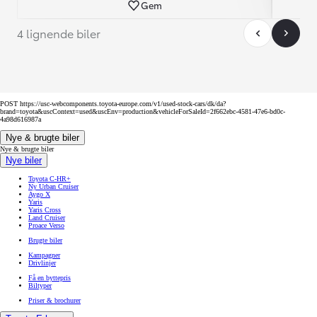
Gem
4 lignende biler
POST https://usc-webcomponents.toyota-europe.com/v1/used-stock-cars/dk/da?
brand=toyota&uscContext=used&uscEnv=production&vehicleForSaleId=2f662ebc-4581-47e6-bd0c-
4a98d616987a
Nye & brugte biler
Nye & brugte biler
Nye biler
Toyota C-HR+
Ny Urban Cruiser
Aygo X
Yaris
Yaris Cross
Land Cruiser
Proace Verso
Brugte biler
Kampagner
Drivlinjer
Få en byttepris
Biltyper
Priser & brochurer