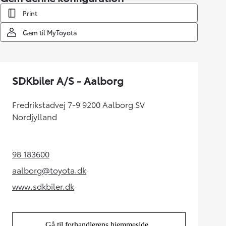
Print
Gem til MyToyota
SDKbiler A/S - Aalborg
Fredrikstadvej 7-9 9200 Aalborg SV
Nordjylland
98 183600
(Opens in new tab)
aalborg@toyota.dk
(Opens in new tab)
www.sdkbiler.dk
(Opens in new tab)
Gå til forhandlerens hjemmeside